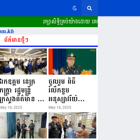
រក្សាសិទ្ធិគ្រប់យ៉ាងដោយ គេហទំព័រ ស្ពានដែក​ 
om.kh
ព័ត៌មានថ្មីៗ
ឯកឧត្តម នេត្រ
ចូលរួម ពិធី
ភក្ត្រា រដ្ឋមន្ត្រី
រំលឹកខួប
ក្រសួងព័ត៌មាន នៅ
អនុស្សាវរីយ៍
រសៀលថ្ងៃទី១៦ ខែ
លើកទី៨០ ថ្ងៃ
May 16, 2025
May 16, 2025
ឧសភា
កំណើតនគរបាល
ឆ្នាំ២០២៥នេះ
ជាតិកម្ពុជា “១៦
បានអញ្ជើញចុះធ្វើ
ឧសភា ១៩៤៥ ~