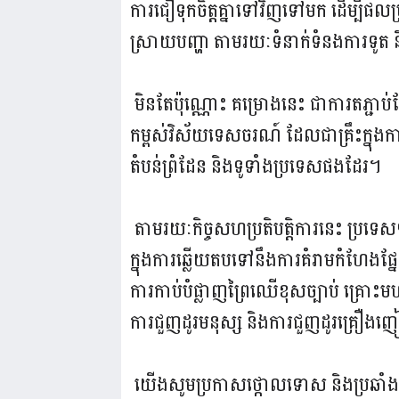
ការជឿទុកចិត្តគ្នាទៅវិញទៅមក ដើម្បីផ
ស្រាយបញ្ហា តាមរយៈទំនាក់ទំនងការទូត និ
មិនតែប៉ុណ្ណោះ គម្រោងនេះ ជាការតភ្ជាប់
កម្ពស់វិស័យទេសចរណ៍ ដែលជាគ្រឹះក្នុងការអ
តំបន់ព្រំដែន និងទូទាំងប្រទេសផងដែរ។
តាមរយៈកិច្ចសហប្រតិ​បត្តិការនេះ ប្រទេស
ក្នុងការឆ្លើយតបទៅនឹងការគំរាមកំហែងផ្នែក
ការកាប់បំផ្លាញព្រៃឈើខុសច្បាប់ គ្រោះ
ការជួញដូរមនុស្ស និងការជួញដូរគ្រឿង
យើងសូមប្រកាសថ្កោលទោស និងប្រឆាំង