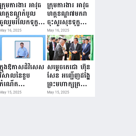
ជំរឿនថ្នាក់ដឹកនាំ
១៦ ឧសភា
ក្រុមការងារ អាវុធ
ក្រុមការងារ អាវុធ
មន្ត្រីរាជការស៉ីវិល
២០២៥”...
ហត្ថខណ្ឌកំបូល
ហត្ថខណ្ឌ៧មករា
នៃក្រសួងព័ត៌មាន...
ចូលរួមរំលែកទុក្ខ
ចុះសួរសុខទុក្ខ
ដល់គ្រួសារ
សមាជិក ដែលជួប
May 16, 2025
May 16, 2025
សមាជិក ដែល
គ្រោះថ្នាក់
ឪពុកក្មេករបស់
ចរាចរណ៍ កំពុង
លោកទទួលមរណៈ
សម្រាកព្យាបាល
ភាព!
នៅមន្ទីរពេទ្យ!
ក្នុងឱកាសដ៏វិសេស
សម្តេចតេជោ ហ៊ុន
វិសាលនៃខួប
សែន អញ្ជើញដង្ហែ
កំណើត
ព្រះមហាក្សត្រ
គម្រប់ខួប៤៤
យាងទតការតាំង
May 15, 2025
May 15, 2025
ឈានចូល៤៥ឆ្នាំ
បង្ហាញផលិតផល
🎉 ថ្នាក់ដឹកនាំ
កសិកម្ម កសិ
សមាជិក សមាជិកា
ឧស្សាហកម្ម និង
នៃក្រុមគ្រួសារ
សិប្បកម្ម ក្នុងព្រះ
កម្មវិធីអាជីវកម្ម
រាជពិធីច្រត់