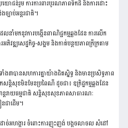
លប្រយោជន៍រួម ការការពារបូរណភាពទឹកដី និងការដោះ
ងច្បាប់អន្តរជាតិ។
ដែលនាំមកនូវការបង្កើនពាណិជ្ជកម្មឆ្លងដែន ការលើក
ភិវឌ្ឍសេដ្ឋកិច្ច-សង្គម និងកាត់បន្ថយភាពក្រីក្រតាម
ទាំង៣បានសហការគ្នាយ៉ាងជិតស្និទ្ធ និងមានប្រសិទ្ធភាព
សន្តិសុខមិនមែនប្រពៃណី ដូចជា៖ ឧក្រិដ្ឋកម្មឆ្លងដែន
មហន្តរាយធម្មជាតិ សន្តិសុខសុខភាពសាធារណៈ
ញៀនជាដើម។
ដាច់អហង្ការ ចំពោះការញុះញង់ បង្កចលាចល សំដៅ