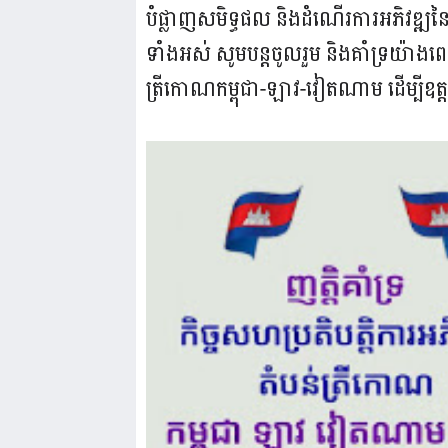
បំផ្លាញសមិទ្ធផល និងដំណើរការអភិវឌ្ឍន
ទាំងអស់ សូមបន្តចូលរួម និងគាំទ្រយ៉ាងពេញ
ត្រីកោណកម្ពុជា-ឡាវ-វៀតណាម ដើម្បីឧត្