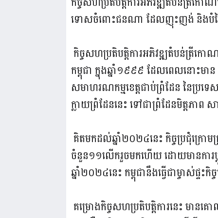
កិច្ចសហប្រតិបត្តិការអភិវឌ្ឍតំបន់ត្
ទោសចំពោះជនណា ដែលញុះញង់ និងបំភ្លៃការព
កិច្ចសហប្រតិបត្តិការអភិវឌ្ឍតំបន់ត្រីកោ
កម្ពុជា ក្នុងឆ្នាំ១៩៩៩ ដែលពេលនោះមាន 
សមាហរណកម្មខេត្តជាប់ព្រំដែន នៃប្រទេ
ក្លាយព្រំដែននេះ ទៅជាព្រំដែនមិត្តភាព ស
គិតមកដល់ឆ្នាំ២០២៤នេះ កិច្ចប្រជុំក្រោម
ចំនួន១១លើករួចមកហើយ ដោយមានការប្តូរវ
ឆ្នាំ២០២៤នេះ កម្ពុជានឹងធ្វើជាម្ចាស់ផ្ទះក
គម្រោងកិច្ចសហប្រតិបត្តិការនេះ មានគោ