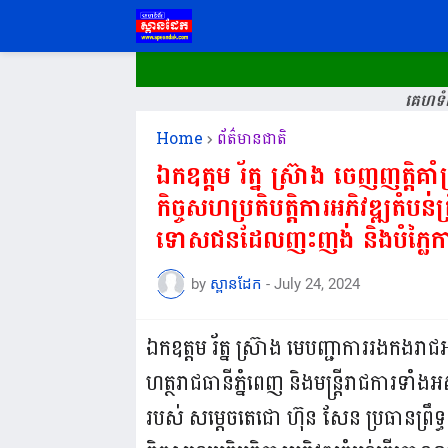
គេហទំព
Home
ព័ត៌មានជាតិ
ឯកឧត្តម រ័ត្ន ស្រ៊ាង ចេញញត្តិ
កិច្ចសហប្រតិបត្តិការអភិវឌ្ឍតំ
ទោសជនដែលញុះញង់ និងបំភ្លៃការ
by
ស្ពានដែក
-
July 24, 2024
ឯកឧត្តម រ័ត្ន ស្រ៊ាង មេបញ្ជាការរងកងរា
ហត្ថរាជធានីភ្នំពេញ និងមន្ត្រីរាជការ
របស់ សម្តេចតេជោ ហ៊ុន សែន ប្រធានព្រឹទ្