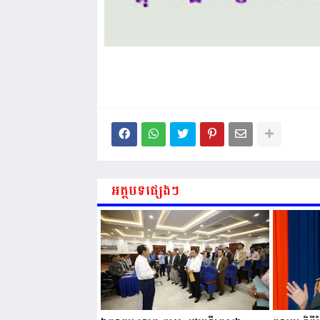
អត្ថបទផ្សេងៗ