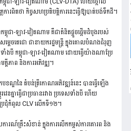
រីកោណកម្ពុជា-ឡាវ-វៀតណាម (CLV-DTA) ហើយថ្កោល
ិតថា កិច្ចសហប្រតិបត្តិការនេះធ្វើឱ្យបាត់បង់ទឹកដី។
ណកម្ពុជា-ឡាវ-វៀតណាម គឺជាគំនិតផ្តួចផ្តើមដំបូងរបស់
សម្តេចតេជោ ជានាយករដ្ឋមន្ត្រី ក្នុងគោលបំណងជំរុញ
សទាំងបី កម្ពុជា-ឡាវ-​វៀតណាម ដោយធ្វើយ៉ាងណាប្រែ
ាមគ្គីភាព និងការអភិវឌ្ឍ។
ក្របខណ្ឌនៃ តំបន់ត្រីកោណអភិវឌ្ឍន៍នេះ បានធ្វើឡើង
េនគ្នាធ្វើជាប្រធានរវាង ប្រទេសទាំងបី ហើយ
ិច្ចប្រជុំកំពូល CLV លើកទី១២។
លការណ៍គ្រឹះសំខាន់ ក្នុងការលើកកម្ពស់ការគោរព និង