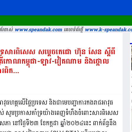
័រចាស់
www.speandak.com
គេហទំព័រថ្មី
www.k-speandak.c
គាំទ្រសារពិសេស សម្តេចតេជោ ហ៊ុន សែន ស្តីពី
បន់ត្រីកោណកម្ពុជា-ឡាវ-វៀតណាម និងថ្កោល
ពិត...
ជអាវុធហត្ថលើផ្ទៃប្រទេស និងជាមេបញ្ជាការកងរាជអាវុធ
ទាំងអស់ សូមប្រកាសគាំទ្រយ៉ាងពេញទំហឹងចំពោះសារពិសេស
ធសភា នៅថ្ងៃទី២៣ ខែកក្កដា ឆ្នាំ២០២៤នេះ ពាក់ព័ន្ធនឹង