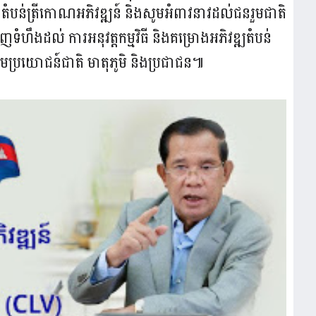
ៃតំបន់ត្រីកោណអភិវឌ្ឍន៍ និងសូមអំពាវនាវដល់ជនរួមជាតិ
ទំហឹងដល់ ការអនុវត្តកម្មវិធី និងគម្រោងអភិវឌ្ឍតំបន់
តមប្រយោជន៍ជាតិ មាតុភូមិ និងប្រជាជន៕