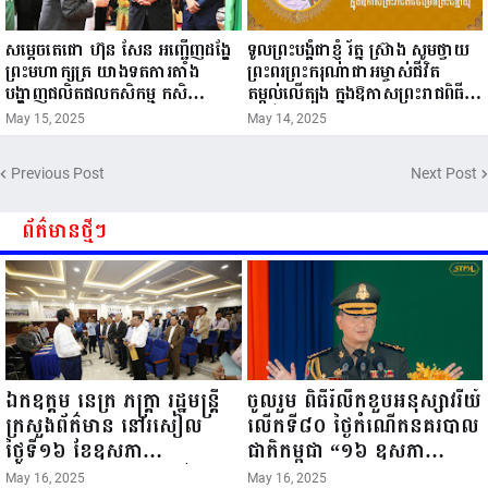
សម្តេចតេជោ ហ៊ុន សែន អញ្ជើញដង្ហែ
ទូលព្រះបង្គំជាខ្ញុំ រ័ត្ន ស្រ៊ាង សូមថ្វាយ
ព្រះមហាក្សត្រ យាងទតការតាំង
ព្រះពរព្រះករុណាជាអម្ចាស់ជីវិត
បង្ហាញផលិតផលកសិកម្ម កសិ
តម្កល់លើត្បូង ក្នុងឱកាសព្រះរាជពិធី
ឧស្សាហកម្ម និងសិប្បកម្ម ក្នុងព្រះរាជ
ចម្រើនព្រះជន្ម គម្រប់ខួប៧២ យាងចូល
May 15, 2025
May 14, 2025
ពិធីច្រត់ព្រះនង្គ័ល...
៧៣ព្រះវស្សា..
Previous Post
Next Post
ព័ត៌មានថ្មីៗ
ឯកឧត្តម នេត្រ ភក្ត្រា រដ្ឋមន្ត្រី
ចូលរួម ពិធីរំលឹកខួបអនុស្សាវរីយ៍
ក្រសួងព័ត៌មាន នៅរសៀល
លើកទី៨០ ថ្ងៃកំណើតនគរបាល
ថ្ងៃទី១៦ ខែឧសភា
ជាតិកម្ពុជា “១៦ ឧសភា
ឆ្នាំ២០២៥នេះ បានអញ្ជើញចុះ
១៩៤៥ ~ ១៦ ឧសភា
May 16, 2025
May 16, 2025