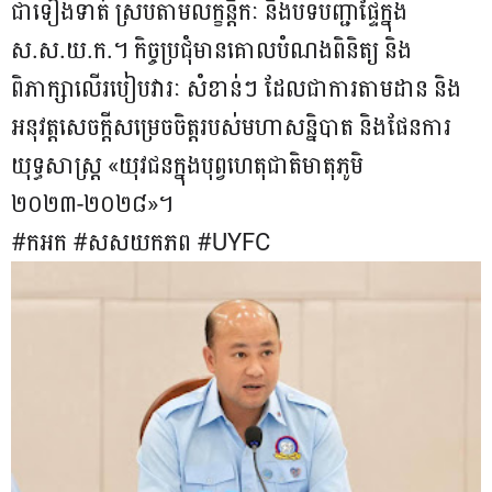
ជាទៀងទាត់ ស្របតាមលក្ខន្តិកៈ និងបទបញ្ជាផ្ទៃក្នុង
ស.ស.យ.ក.។ កិច្ចប្រជុំមានគោលបំណងពិនិត្យ និង
ពិភាក្សាលើរបៀបវារៈ សំខាន់ៗ ដែលជាការតាមដាន និង
អនុវត្តសេចក្តីសម្រេចចិត្តរបស់មហាសន្និបាត និងផែនការ
យុទ្ធសាស្រ្ត «យុវជនក្នុងបុព្វហេតុជាតិមាតុភូមិ
២០២៣-២០២៨»។
#កអក​ #សសយក​ភព​ #UYFC