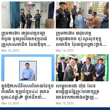
ធ្វើជំរឿនថ្នាក់ដឹកនាំមន្ត្រីរាជ
២០២៥”...
ការស៉ីវិល នៃក្រសួងព័ត៌មាន...
ក្រុមការងារ អាវុធហត្ថខណ្ឌ
ក្រុមការងារ អាវុធហត្ថ
កំបូល ចូលរួមរំលែកទុក្ខដល់
ខណ្ឌ៧មករា ចុះសួរសុខទុក្ខ
គ្រួសារសមាជិក ដែលឪពុកក្មេក
សមាជិក ដែលជួបគ្រោះថ្នាក់
របស់លោកទទួលមរណៈភាព!
ចរាចរណ៍ កំពុងសម្រាកព្យាបាល
May 16, 2025
May 16, 2025
នៅមន្ទីរពេទ្យ!
ក្នុងឱកាសដ៏វិសេសវិសាលនៃខួប
សម្តេចតេជោ ហ៊ុន សែន
កំណើត គម្រប់ខួប៤៤ ឈាន
អញ្ជើញដង្ហែព្រះមហាក្សត្រ
ចូល៤៥ឆ្នាំ🎉 ថ្នាក់ដឹកនាំ
យាងទតការតាំងបង្ហាញ
សមាជិក សមាជិកា នៃក្រុម
ផលិតផលកសិកម្ម កសិ
May 15, 2025
May 15, 2025
គ្រួសារកម្មវិធីអាជីវកម្មចល័ត និង
ឧស្សាហកម្ម និងសិប្បកម្ម ក្នុង