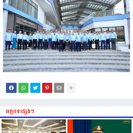
អត្ថបទផ្សេងៗ