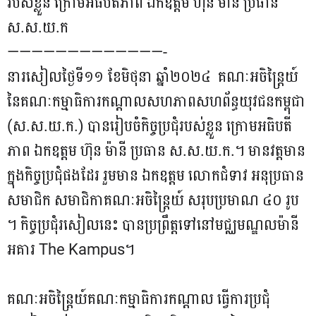
របស់ខ្លួន ក្រោមអធិបតីភាព ឯកឧត្តម ហ៊ុន ម៉ានី ប្រធាន
ស.ស.យ.ក
—————————————-
នារសៀលថ្ងៃទី១១ ខែមិថុនា ឆ្នាំ២០២៤ គណៈអចិន្រ្តៃយ៍
នៃគណៈកម្មាធិការកណ្តាលសហភាពសហព័ន្ធយុវជនកម្ពុជា
(ស.ស.យ.ក.) បានរៀបចំកិច្ចប្រជុំរបស់ខ្លួន ក្រោមអធិបតី
ភាព ឯកឧត្តម ហ៊ុន ម៉ានី ប្រធាន ស.ស.យ.ក.។ មានវត្តមាន
ក្នុងកិច្ចប្រជុំផងដែរ រួមមាន ឯកឧត្តម លោកជំទាវ អនុប្រធាន
សមាជិក សមាជិកាគណៈអចិន្រ្តៃយ៍ សរុបប្រមាណ ៤០ រូប
។ កិច្ចប្រជុំរសៀលនេះ បានប្រព្រឹត្តទៅនៅមជ្ឈមណ្ឌលម៉ានី
អគារ The Kampus។
គណៈអចិន្រ្តៃយ៍គណៈកម្មាធិការកណ្តាល ធ្វើការប្រជុំ