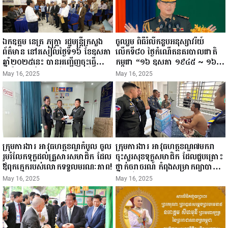
ឯកឧត្តម នេត្រ ភក្ត្រា រដ្ឋមន្ត្រីក្រសួង
ចូលរួម ពិធីរំលឹកខួបអនុស្សាវរីយ៍
ព័ត៌មាន នៅរសៀលថ្ងៃទី១៦ ខែឧសភា
លើកទី៨០ ថ្ងៃកំណើតនគរបាលជាតិ
ឆ្នាំ២០២៥នេះ បានអញ្ជើញចុះធ្វើ
កម្ពុជា “១៦ ឧសភា ១៩៤៥ ~ ១៦
ជំរឿនថ្នាក់ដឹកនាំមន្ត្រីរាជការស៉ីវិល នៃ
ឧសភា ២០២៥”...
May 16, 2025
May 16, 2025
ក្រសួងព័ត៌មាន...
ក្រុមការងារ អាវុធហត្ថខណ្ឌកំបូល ចូល
ក្រុមការងារ អាវុធហត្ថខណ្ឌ៧មករា
រួមរំលែកទុក្ខដល់គ្រួសារសមាជិក ដែល
ចុះសួរសុខទុក្ខសមាជិក ដែលជួបគ្រោះ
ឪពុកក្មេករបស់លោកទទួលមរណៈភាព!
ថ្នាក់ចរាចរណ៍ កំពុងសម្រាកព្យាបាល
នៅមន្ទីរពេទ្យ!
May 16, 2025
May 16, 2025