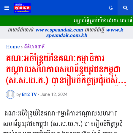
រក្សាសិទ្ធិគ្រប់យ៉ាងដោយ គេហទំព
គេហទំព័រចាស់
www.speandak.com
គេហទំព័រថ្មី
www.k-
speandak.com.kh
Home
ព័ត៌មានជាតិ
គណៈអចិន្រ្តៃយ៍នៃគណៈកម្មាធិការ
កណ្តាលសហភាពសហព័ន្ធយុវជនកម្ពុជា
(ស.ស.យ.ក.) បានរៀបចំកិច្ចប្រជុំរបស់
ខ្លួន ក្រោមអធិបតីភាព ឯកឧត្តម ហ៊ុន ម៉ានី
by
B12 TV
-
June 12, 2024
ប្រធាន ស.ស.យ.ក
គណៈអចិន្រ្តៃយ៍នៃគណៈកម្មាធិការកណ្តាលសហភាព
សហព័ន្ធយុវជនកម្ពុជា (ស.ស.យ.ក.) បានរៀបចំកិច្ចប្រជុំ