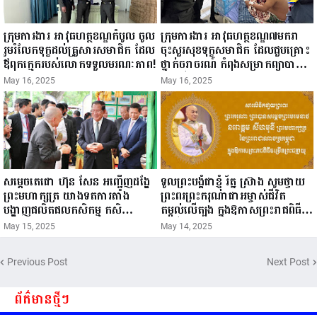
ក្រុមការងារ អាវុធហត្ថខណ្ឌកំបូល ចូល
ក្រុមការងារ អាវុធហត្ថខណ្ឌ៧មករា
រួមរំលែកទុក្ខដល់គ្រួសារសមាជិក ដែល
ចុះសួរសុខទុក្ខសមាជិក ដែលជួបគ្រោះ
ឪពុកក្មេករបស់លោកទទួលមរណៈភាព!
ថ្នាក់ចរាចរណ៍ កំពុងសម្រាកព្យាបាល
នៅមន្ទីរពេទ្យ!
May 16, 2025
May 16, 2025
សម្តេចតេជោ ហ៊ុន សែន អញ្ជើញដង្ហែ
ទូលព្រះបង្គំជាខ្ញុំ រ័ត្ន ស្រ៊ាង សូមថ្វាយ
ព្រះមហាក្សត្រ យាងទតការតាំង
ព្រះពរព្រះករុណាជាអម្ចាស់ជីវិត
បង្ហាញផលិតផលកសិកម្ម កសិ
តម្កល់លើត្បូង ក្នុងឱកាសព្រះរាជពិធី
ឧស្សាហកម្ម និងសិប្បកម្ម ក្នុងព្រះរាជ
ចម្រើនព្រះជន្ម គម្រប់ខួប៧២ យាងចូល
May 15, 2025
May 14, 2025
ពិធីច្រត់ព្រះនង្គ័ល...
៧៣ព្រះវស្សា..
Previous Post
Next Post
ព័ត៌មានថ្មីៗ