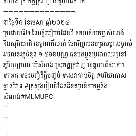
សំរោង​ ស្រុកភ្នំក្រវាញ​ ខេត្តពោធិ៍សាត់
——————————————-
នាថ្ងៃ​ទី​៨ ខែ​មេសា ឆ្នាំ​២០២៤
ក្រមវាលទី២​ នៃមន្ទីររៀបចំដែនដី​ នគរូបនីយកម្ម​ សំណង់​
និងសុរិយោដី​ ខេត្តពោធិ៍សាត់​ ចែកវិញ្ញាបនបត្រសម្គាល់ម្ចាស់
អចលនវត្ថុចំនួន​ ១​ ៥៦៦បណ្ណ​ ជូនបងប្អូនប្រជាពលរដ្ឋនៅ
ភូមិអូរព្រាល​ ឃុំសំរោង​ ស្រុកភ្នំក្រវាញ​ ខេត្តពោធិ៍សាត់។
#កអក​ #ចុះបញ្ជីដីធ្លីបញ្ចប់ #សេវាគាប់ចិត្ត #បរិយាកាស
គ្មានវិវាទ #ក្រសួងរៀបចំដែនដីនគរូបនីយកម្មនិង
សំណង់#MLMUPC