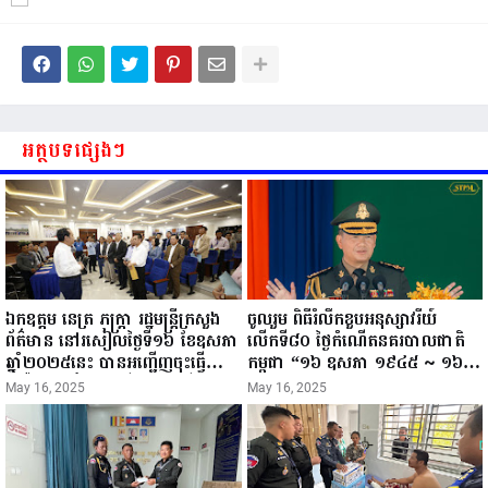
អត្ថបទផ្សេងៗ
ឯកឧត្តម នេត្រ ភក្ត្រា រដ្ឋមន្ត្រីក្រសួង
ចូលរួម ពិធីរំលឹកខួបអនុស្សាវរីយ៍
ព័ត៌មាន នៅរសៀលថ្ងៃទី១៦ ខែឧសភា
លើកទី៨០ ថ្ងៃកំណើតនគរបាលជាតិ
ឆ្នាំ២០២៥នេះ បានអញ្ជើញចុះធ្វើ
កម្ពុជា “១៦ ឧសភា ១៩៤៥ ~ ១៦
ជំរឿនថ្នាក់ដឹកនាំមន្ត្រីរាជការស៉ីវិល នៃ
ឧសភា ២០២៥”...
May 16, 2025
May 16, 2025
ក្រសួងព័ត៌មាន...