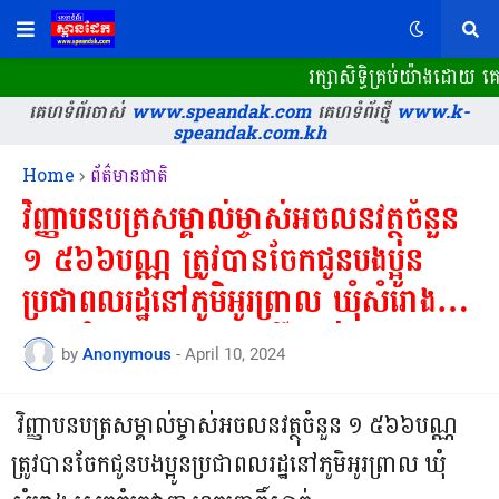
រក្សាសិទ្ធិគ្រប់យ៉ាងដោយ
គេហទំព័រចាស់
www.speandak.com
គេហទំព័រថ្មី
www.k-
speandak.com.kh
Home
ព័ត៌មានជាតិ
វិញ្ញាបនបត្រសម្គាល់ម្ចាស់អចលនវត្ថុចំនួន​
១​ ៥៦៦បណ្ណ​ ត្រូវ​បាន​ចែកជូនបងប្អូន
ប្រជាពលរដ្ឋនៅភូមិអូរព្រាល​ ឃុំសំរោង​
ស្រុកភ្នំក្រវាញ​ ខេត្តពោធិ៍សាត់
by
Anonymous
-
April 10, 2024
វិញ្ញាបនបត្រសម្គាល់ម្ចាស់អចលនវត្ថុចំនួន​ ១​ ៥៦៦បណ្ណ​
ត្រូវ​បាន​ចែកជូនបងប្អូនប្រជាពលរដ្ឋនៅភូមិអូរព្រាល​ ឃុំ