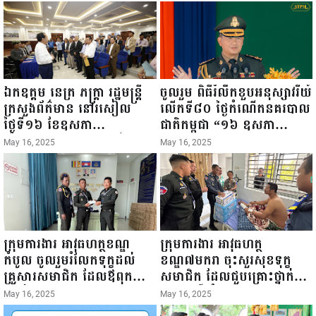
ឯកឧត្តម នេត្រ ភក្ត្រា រដ្ឋមន្ត្រី
ចូលរួម ពិធីរំលឹកខួបអនុស្សាវរីយ៍
ក្រសួងព័ត៌មាន នៅរសៀល
លើកទី៨០ ថ្ងៃកំណើតនគរបាល
ថ្ងៃទី១៦ ខែឧសភា
ជាតិកម្ពុជា “១៦ ឧសភា
ឆ្នាំ២០២៥នេះ បានអញ្ជើញចុះ
១៩៤៥ ~ ១៦ ឧសភា
May 16, 2025
May 16, 2025
ធ្វើជំរឿនថ្នាក់ដឹកនាំមន្ត្រីរាជ
២០២៥”...
ការស៉ីវិល នៃក្រសួងព័ត៌មាន...
ក្រុមការងារ អាវុធហត្ថខណ្ឌ
ក្រុមការងារ អាវុធហត្ថ
កំបូល ចូលរួមរំលែកទុក្ខដល់
ខណ្ឌ៧មករា ចុះសួរសុខទុក្ខ
គ្រួសារសមាជិក ដែលឪពុកក្មេក
សមាជិក ដែលជួបគ្រោះថ្នាក់
របស់លោកទទួលមរណៈភាព!
ចរាចរណ៍ កំពុងសម្រាកព្យាបាល
May 16, 2025
May 16, 2025
នៅមន្ទីរពេទ្យ!