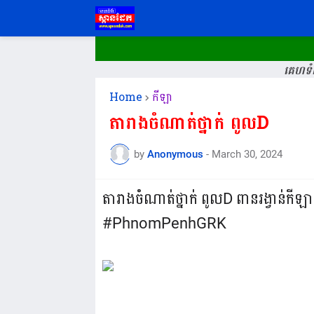
គេហទំព
Home
កីឡា
តារាងចំណាត់ថ្នាក់ ពូលD
by
Anonymous
-
March 30, 2024
តារាងចំណាត់ថ្នាក់ ពូលD ពានរង្វាន់កីឡ
#PhnomPenhGRK