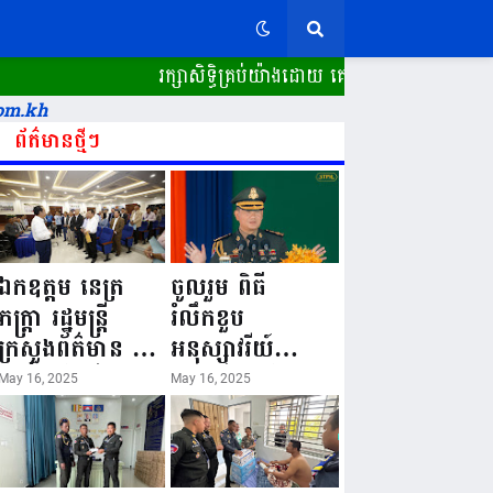
រក្សាសិទ្ធិគ្រប់យ៉ាងដោយ គេហទំព័រ ស្ពានដែ
om.kh
ព័ត៌មានថ្មីៗ
ឯកឧត្តម នេត្រ
ចូលរួម ពិធី
ភក្ត្រា រដ្ឋមន្ត្រី
រំលឹកខួប
ក្រសួងព័ត៌មាន នៅ
អនុស្សាវរីយ៍
រសៀលថ្ងៃទី១៦ ខែ
លើកទី៨០ ថ្ងៃ
May 16, 2025
May 16, 2025
ឧសភា
កំណើតនគរបាល
ឆ្នាំ២០២៥នេះ
ជាតិកម្ពុជា “១៦
បានអញ្ជើញចុះធ្វើ
ឧសភា ១៩៤៥ ~