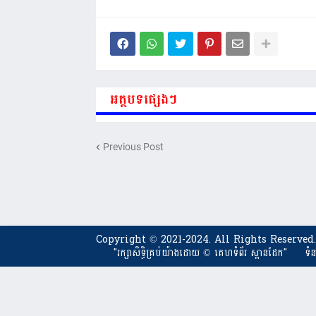
អត្ថបទផ្សេងៗ
Previous Post
Copyright © 2021-2024. All Rights Reserved.
"រក្សាសិទ្ធិគ្រប់យ៉ាងដោយ​ © គេហទំព័រ ស្ពានដែក"
ទំ