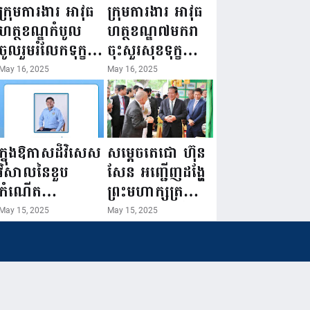
ជំរឿនថ្នាក់ដឹកនាំ
១៦ ឧសភា
ក្រុមការងារ អាវុធ
ក្រុមការងារ អាវុធ
មន្ត្រីរាជការស៉ីវិល
២០២៥”...
ហត្ថខណ្ឌកំបូល
ហត្ថខណ្ឌ៧មករា
នៃក្រសួងព័ត៌មាន...
ចូលរួមរំលែកទុក្ខ
ចុះសួរសុខទុក្ខ
ដល់គ្រួសារ
សមាជិក ដែលជួប
May 16, 2025
May 16, 2025
សមាជិក ដែល
គ្រោះថ្នាក់
ឪពុកក្មេករបស់
ចរាចរណ៍ កំពុង
លោកទទួលមរណៈ
សម្រាកព្យាបាល
ភាព!
នៅមន្ទីរពេទ្យ!
ក្នុងឱកាសដ៏វិសេស
សម្តេចតេជោ ហ៊ុន
វិសាលនៃខួប
សែន អញ្ជើញដង្ហែ
កំណើត
ព្រះមហាក្សត្រ
គម្រប់ខួប៤៤
យាងទតការតាំង
May 15, 2025
May 15, 2025
ឈានចូល៤៥ឆ្នាំ
បង្ហាញផលិតផល
🎉 ថ្នាក់ដឹកនាំ
កសិកម្ម កសិ
សមាជិក សមាជិកា
ឧស្សាហកម្ម និង
នៃក្រុមគ្រួសារ
សិប្បកម្ម ក្នុងព្រះ
កម្មវិធីអាជីវកម្ម
រាជពិធីច្រត់