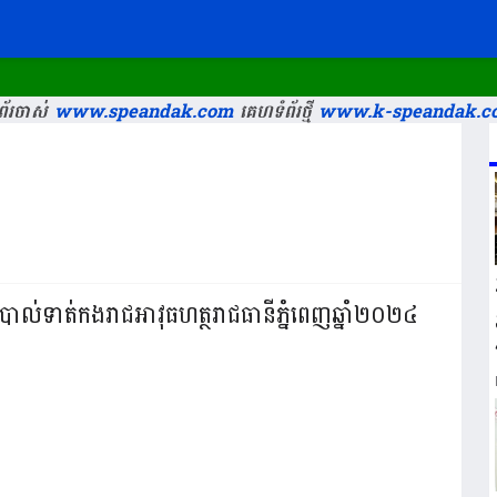
័រចាស់
www.speandak.com
គេហទំព័រថ្មី
www.k-speandak.c
ាបាល់ទាត់កងរាជអាវុធហត្ថរាជធានីភ្នំពេញឆ្នាំ២០២៤