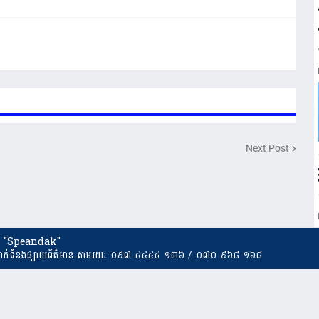
Next Post
"Speandak"
នាក់ទំនងផ្សាយព័ត៌មាន តាមរយៈ ០៩៧ ៤៤៤៤ ១៣៦ / ០៧០ ៩៦៨ ១៦៨