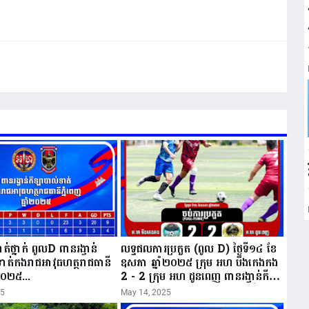
់ថ្នាក់ ពូលD ពានរង្វាន់
លទ្ធផលការប្រកួត (ពូល D) ថ្ងៃទី១៤ ខែ
ាត់កងរាជអាវុធហត្ថរាជធានី
ឧសភា ឆ្នាំ២០២៥ ក្រុម អហ បឹងកេងកង
ំ២០២៥...
2 - 2 ក្រុម អហ ដូនពេញ ពានរង្វាន់កីឡា
បាល់ទាត់កងរាជអាវុធហត្ថរាជធានីភ្នំពេញ
25
May 14, 2025
ឆ្នាំ២០២៥...