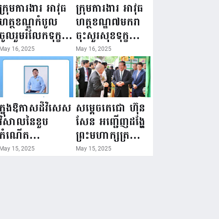
ជំរឿនថ្នាក់ដឹកនាំ
១៦ ឧសភា
ក្រុមការងារ អាវុធ
ក្រុមការងារ អាវុធ
មន្ត្រីរាជការស៉ីវិល
២០២៥”...
ហត្ថខណ្ឌកំបូល
ហត្ថខណ្ឌ៧មករា
នៃក្រសួងព័ត៌មាន...
ចូលរួមរំលែកទុក្ខ
ចុះសួរសុខទុក្ខ
ដល់គ្រួសារ
សមាជិក ដែលជួប
May 16, 2025
May 16, 2025
សមាជិក ដែល
គ្រោះថ្នាក់
ឪពុកក្មេករបស់
ចរាចរណ៍ កំពុង
លោកទទួលមរណៈ
សម្រាកព្យាបាល
ភាព!
នៅមន្ទីរពេទ្យ!
ក្នុងឱកាសដ៏វិសេស
សម្តេចតេជោ ហ៊ុន
វិសាលនៃខួប
សែន អញ្ជើញដង្ហែ
កំណើត
ព្រះមហាក្សត្រ
គម្រប់ខួប៤៤
យាងទតការតាំង
May 15, 2025
May 15, 2025
ឈានចូល៤៥ឆ្នាំ
បង្ហាញផលិតផល
🎉 ថ្នាក់ដឹកនាំ
កសិកម្ម កសិ
សមាជិក សមាជិកា
ឧស្សាហកម្ម និង
នៃក្រុមគ្រួសារ
សិប្បកម្ម ក្នុងព្រះ
កម្មវិធីអាជីវកម្ម
រាជពិធីច្រត់