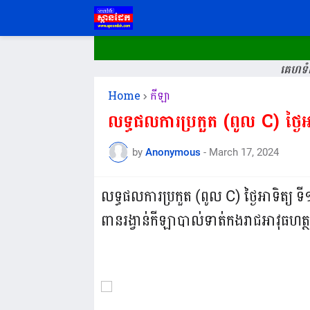
គេហទំព
Home
កីឡា
លទ្ធផលការប្រកួត (ពូល C) ថ្ងៃអ
by
Anonymous
-
March 17, 2024
លទ្ធផលការប្រកួត (ពូល C) ថ្ងៃអាទិត្យ ទ
ពានរង្វាន់កីឡាបាល់ទាត់កងរាជអាវុធ