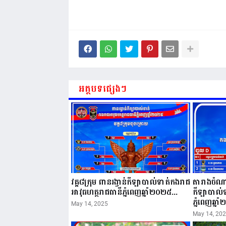
អត្ថបទផ្សេងៗ
វគ្គ៨ក្រុម ពានរង្វាន់កីឡាបាល់ទាត់កងរាជ
តារាងចំណាត
អាវុធហត្ថរាជធានីភ្នំពេញឆ្នាំ២០២៥...
កីឡាបាល់ទ
ភ្នំពេញឆ្នា
May 14, 2025
May 14, 20