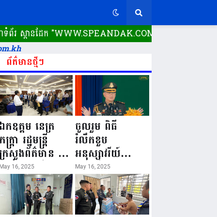
េហទំព័រ ស្ពានដែក​ "WWW.SPEANDAK.COM" គេហទំព័រ ស្ពានដែក ដំណ
om.kh
ព័ត៌មានថ្មីៗ
ឯកឧត្តម នេត្រ
ចូលរួម ពិធី
ភក្ត្រា រដ្ឋមន្ត្រី
រំលឹកខួប
ក្រសួងព័ត៌មាន នៅ
អនុស្សាវរីយ៍
រសៀលថ្ងៃទី១៦ ខែ
លើកទី៨០ ថ្ងៃ
May 16, 2025
May 16, 2025
ឧសភា
កំណើតនគរបាល
ឆ្នាំ២០២៥នេះ
ជាតិកម្ពុជា “១៦
បានអញ្ជើញចុះធ្វើ
ឧសភា ១៩៤៥ ~