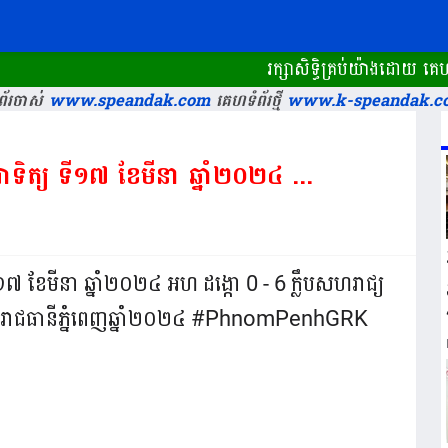
រក្សាសិទ្ធិគ្រប់យ៉ាងដោយ គ
័រចាស់
www.speandak.com
គេហទំព័រថ្មី
www.k-speandak.c
ាទិត្យ ទី១៧ ខែមីនា ឆ្នាំ២០២៤ ...
ី១៧ ខែមីនា ឆ្នាំ២០២៤ អហ ដង្កោ 0 - 6 ក្លឹបសហរាជ្យ
ហត្ថរាជធានីភ្នំពេញឆ្នាំ២០២៤ #PhnomPenhGRK