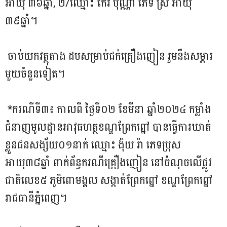
អាយុ ៣៦ឆ្នាំ, ២/ឈ្មោះ កែវ បុណ្ណា ភេទ ស្រី អាយុ
៣៩ឆ្នាំ។
ចាប់យកវត្ថុតាង ដបសម្រាប់ជក់គ្រឿងញៀន រួមនឹងសម្ភារ
មួយចំនួនទៀត។
*ករណីទី៣៖ កាលពី ថ្ងៃទី០២ ខែមីនា ឆ្នាំ២០២៤ កម្លាំង
ជំនាញមូលដ្ឋានអាវុធហត្ថខណ្ឌព្រែកព្នៅ បានធ្វើការឃាត់
ខ្លួនជនសង្ស័យ០១នាក់ ឈ្មោះ ង៉ុយ រ៉ា ភេទប្រុស
អាយុ៣៨ឆ្នាំ ពាក់ព័ន្ធករណីគ្រឿងញៀន នៅចំណុចលើផ្លូវ
ជាតិលេខ៥ ភូមិពោមង្គល សង្កាត់ព្រែកព្នៅ ខណ្ឌព្រែកព្នៅ
រាជធានីភ្នំពេញ។