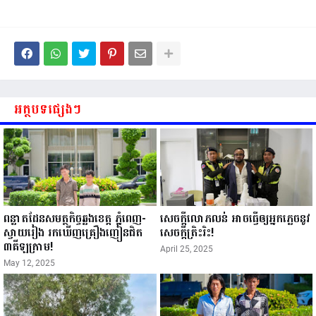
អត្ថបទផ្សេងៗ
ពន្លាតដែនសមត្ថកិច្ចឆ្លងខេត្ត ភ្នំពេញ-
សេចក្តីលោភលន់ អាចធ្វើឲ្យអ្នកភ្លេចនូវ
ស្វាយរៀង រកឃើញគ្រឿងញៀនជិត
សេចក្តីត្រិះរិះ!
៣គីឡូក្រាម!
April 25, 2025
May 12, 2025