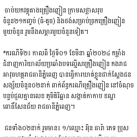
ចាប់យកវត្ថុតាងគ្រឿងញៀន ក្រាមសថ្លាសរុប
ចំនួន២១កញ្ចប់ (ធំ-តូច) និងថង់សម្រាប់ច្រកគ្រឿងញៀន
មួយចំនួន រួមនឹងសម្ភារមួយចំនួនទៀត។
*ករណីទី២៖ កាលពី ថ្ងៃទី០១ ខែមីនា ឆ្នាំ២០២៤ កម្លាំង
ជំនាញការិយាល័យប្រឆាំងបទល្មើសគ្រឿងញៀន កងរាជ
អាវុធហត្ថរាជធានីភ្នំពេញ បានធ្វើការឃាត់ខ្លួនជាក់ស្តែងជន
សង្ស័យចំនួន០២នាក់ ពាក់ព័ន្ធករណីគ្រឿងញៀន នៅចំណុច
បន្ទប់ជួលគ្មានលេខ ភូមិតិរិឆ្ឆាន សង្កាត់កាកាប ខណ្ឌ
ពោធិ៍សែនជ័យ រាជធានីភ្នំពេញ។
ជនទាំង០២នាក់ រួមមាន៖ ១/ឈ្មោះ អុិន ធារ៉ា ភេទ ប្រុស