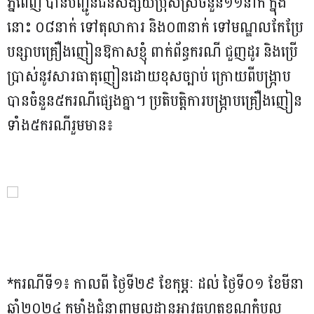
ភ្នំពេញ បានបញ្ជូនជនសង្ស័យប្រុសស្រីចំនួន១១នាក់ ក្នុង
នោះ ០៨នាក់ ទៅតុលាការ និង០៣នាក់ ទៅមណ្ឌលកែប្រែ
បន្សាបគ្រឿងញៀនឱកាសខ្ញុំ ពាក់ព័ន្ធករណី ជួញដូរ និងប្រើ
ប្រាស់នូវសារធាតុញៀនដោយខុសច្បាប់ ក្រោយពីបង្ក្រាប
បានចំនួន៥ករណីផ្សេងគ្នា។ ប្រតិបត្តិការបង្រ្កាបគ្រឿងញៀន
ទាំង៥ករណីរួមមាន៖
*ករណីទី១៖ កាលពី ថ្ងៃទី២៩ ខែកុម្ភៈ ដល់ ថ្ងៃទី០១ ខែមីនា
ឆ្នាំ២០២៤ កម្លាំងជំនាញមូលដ្ឋានអាវុធហត្ថខណ្ឌកំបូល