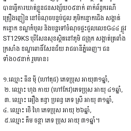
បានធ្វើការឃាត់ខ្លួនជនសង្ស័យ០៥នាក់ ពាក់ព័ន្ធករណី
គ្រឿងញៀន នៅចំណុចបន្ទប់ជួល ភូមិកន្ទោកជើង សង្កាត់
កន្ទោក ខណ្ឌកំបូល និងបន្តទៅចំណុចផ្ទះជួលលេខG៤៤ ផ្លូវ
ST129KS បុរីសែនសុខស្ថិតនៅភូមិ ជង្រុក សង្កាត់ត្រពាំង
ក្រសាំង ខណ្ឌពោធិ៍សែនជ័យ រាជធានីភ្នំពេញ។ ជន
ទាំង០៥នាក់ រួមមាន៖
១.ឈ្មោះ ធីន មុី (ហៅគុជ) ភេទប្រុស អាយុ៣១ឆ្នាំ,
២. ឈ្មោះ ហុង កាយ (ហៅកែវ)ភេទប្រុស អាយុ ៤១ឆ្នាំ,
៣. ឈ្មោះ អឿង គន្ធា ប្រពន្ធ ភេទ ស្រី អាយុ ៣១ឆ្នាំ,
៤. ឈ្មោះ ថើ ហៃ ភេទប្រុស អាយុ ២៦ឆ្នាំ,
៥.ឈ្មោះ គឹម ចន្ថា ភេទ ប្រុស អាយុ ៣១ឆ្នាំ។