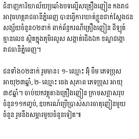
ជំនាញការិយាល័យប្រឆាំងបទល្មើសគ្រឿងញៀន កងរាជ
អាវុធហត្ថរាជធានីភ្នំពេញ បានធ្វើការឃាត់ខ្លួនជាក់ស្តែងជន
សង្ស័យចំនួន០២នាក់ ពាក់ព័ន្ធករណីគ្រឿងញៀន ដីឡូត៍
គ្មានលេខ ស្ថិតក្នុងភូមិរលួស​ សង្កាត់ជេីងឯក​ ខណ្ឌដង្កោ
រាជធានីភ្នំពេញ។
ជនទាំង០២នាក់ រួមមាន៖ ១- ឈ្មោះ អ៊ុំ ចឺម ភេទប្រុស
អាយុ២៣ឆ្នាំ, ២- ឈ្មោះ ចេង សុភាព ភេទប្រុស អាយុ
៣៩ឆ្នាំ។ ចាប់យកវត្ថុតាងគ្រឿងញៀន ក្រាមសថ្លាសរុប
ចំនួន១១កញ្ចប់, ឧបករណ៍ប្រេីប្រាស់សារធាតុញៀនមួយ
ចំនួន រួមនឹងសម្ភារមួយចំនួនទៀត៕