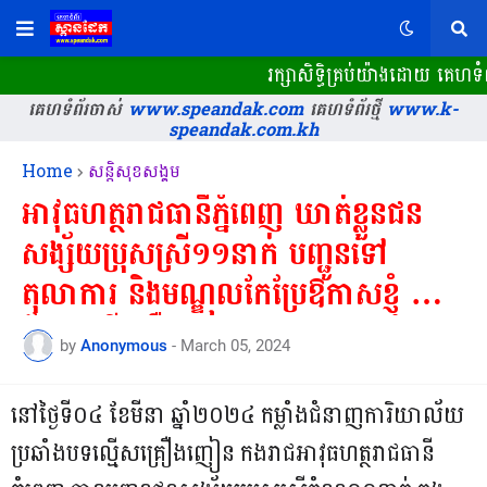
រក្សាសិទ្ធិគ្រប់យ៉ាងដោយ គេហទ
គេហទំព័រចាស់
www.speandak.com
គេហទំព័រថ្មី
www.k-
speandak.com.kh
Home
សន្តិសុខសង្គម
អាវុធហត្ថរាជធានីភ្នំពេញ ឃាត់ខ្លួនជន
សង្ស័យប្រុសស្រី១១នាក់ បញ្ជូនទៅ
តុលាការ និងមណ្ឌលកែប្រែឱកាសខ្ញុំ ពាក់
ព័ន្ធករណីគ្រឿងញៀន!
by
Anonymous
-
March 05, 2024
នៅថ្ងៃទី០៤ ខែមីនា ឆ្នាំ២០២៤ កម្លាំងជំនាញការិយាល័យ
ប្រឆាំងបទល្មើសគ្រឿងញៀន កងរាជអាវុធហត្ថរាជធានី