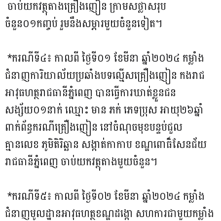
ចាប់យកវត្ថុតាងគ្រឿងញៀន ក្រាមសថ្លាសរុប
ចំនួន០១កញ្ចប់ រួមនឹងសម្ភារមួយចំនួនទៀត។
*ករណីទី៤៖ កាលពី ថ្ងៃទី០១ ខែមីនា ឆ្នាំ២០២៤ កម្លាំង
ជំនាញការិយាល័យប្រឆាំងបទល្មើសគ្រឿងញៀន កងរាជ
អាវុធហត្ថរាជធានីភ្នំពេញ បានធ្វើការឃាត់ខ្លួនជន
សង្ស័យ០១នាក់ ឈ្មោះ មាន ភក់ ភេទប្រុស អាយុ២៦ឆ្នាំ
ពាក់ព័ន្ធករណីគ្រឿងញៀន នៅចំណុចមុខបន្ទប់ជួល
គ្មានលេខ ភូមិតិរិឆ្ឆាន សង្កាត់កាកាប ខណ្ឌពោធិ៏សែនជ័យ
រាជធានីភ្នំពេញ ចាប់យកវត្ថុតាងមួយចំនួន។
*ករណីទី៥៖ កាលពី ថ្ងៃទី០២ ខែមីនា ឆ្នាំ២០២៤ កម្លាំង
ជំនាញមូលដ្ឋានអាវុធហត្ថខណ្ឌដង្កោ សហការជាមួយកម្លាំង