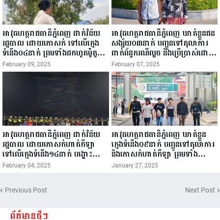
អាវុធហត្ថរាជធានីភ្នំពេញ ដាក់វិន័យ
អាវុធហត្ថរាជធានីភ្នំពេញ ឃាត់ខ្លួនជន
រដ្ឋបាល ដោយកោសក់ ទៅលើក្មេង
សង្ស័យ០៣នាក់ បញ្ជូនទៅតុលាការ
ទំនើង០៤នាក់ ព្រមទាំងដកហូតម៉ូតូ
ពាក់ព័ន្ធករណីលួច និងប្រើប្រាស់ដោយ
រក្សាទុក ០៣ខែ!
ខុសច្បាប់នូវសារធាតុញៀន!
February 09, 2025
February 07, 2025
អាវុធហត្ថរាជធានីភ្នំពេញ ដាក់វិន័យ
អាវុធហត្ថរាជធានីភ្នំពេញ ឃាត់ខ្លួន
រដ្ឋបាល ដោយកោសក់ហាត់កីឡា
ក្មេងទំនើង០៩នាក់ បញ្ជូនទៅតុលាការ
ទៅលើក្មេងទំនើង១៤នាក់ បង្ហោះ
និងកោសក់ហាត់កីឡា ព្រមទាំង
ម៉ូតូលើផ្លូវសាធារណៈ!
ដកហូតម៉ូតូរក្សាទុក ០៣ខែ!
February 04, 2025
January 27, 2025
Previous Post
Next Post
ព័ត៌មានថ្មីៗ