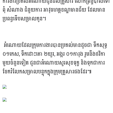
ការងារប្រគល់អំណោយជូនដល់គ្រួសារ លោកព្រឹន្ទបាលទោ
ពុំ សំណាង ជំនួយការ អាវុធហត្ថខណ្ឌមានជ័យ ដែលមាន
ប្រពន្ធទើបសម្រាលកូន។
អំណោយដែលក្រុមការងារបានប្រគល់មានដូចជា ទឹកសុទ្ធ
០១កេស, ទឹកដោះគោ ២យួរ, អង្ករ ០១ការុង រួមនឹងថវិកា
មួយចំនួនទៀត ជូនជាអំណោយសួរសុខទុក្ខ និងទុកជាការ
ចែករំលែកសម្រាលបន្ទុកក្នុងក្រុមគ្រួសារផងដែរ៕