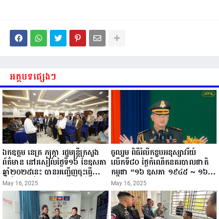
អត្ថបទផ្សេងៗ
ឯកឧត្តម នេត្រ ភក្ត្រា រដ្ឋមន្ត្រីក្រសួង
ចូលរួម ពិធីរំលឹកខួបអនុស្សាវរីយ៍
ព័ត៌មាន នៅរសៀលថ្ងៃទី១៦ ខែឧសភា
លើកទី៨០ ថ្ងៃកំណើតនគរបាលជាតិ
ឆ្នាំ២០២៥នេះ បានអញ្ជើញចុះធ្វើ
កម្ពុជា “១៦ ឧសភា ១៩៤៥ ~ ១៦
ជំរឿនថ្នាក់ដឹកនាំមន្ត្រីរាជការស៉ីវិល នៃ
ឧសភា ២០២៥”...
May 16, 2025
May 16, 2025
ក្រសួងព័ត៌មាន...