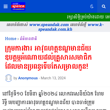
រក្សាសិទ្ធិគ្រប់យ៉ាងដោយ 
គេហទំព័រចាស់
www.speandak.com
គេហទំព័រថ្មី
www.k-
speandak.com.kh
Home
ព័ត៌មានជាតិ
ក្រុមការងារ អាវុធហត្ថខណ្ឌមានជ័យ
ឧបត្ថម្ភអំណោយដល់គ្រួសារសមាជិក
ដែលមានប្រពន្ធទើបតែសម្រាលកូន!
by
Anonymous
-
March 13, 2024
នៅថ្ងៃទី១០ ខែមីនា ឆ្នាំ២០២៤ លោកវរសេនីយ៍ឯក ហែម
រិទ្ធី មេបញ្ជាការអាវុធហត្ថខណ្ឌមានជ័យ បានចាត់ក្រុម