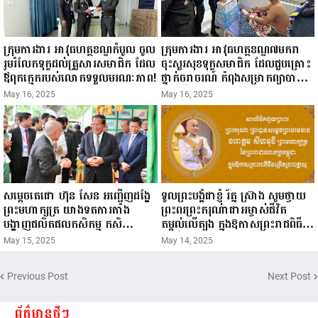
ក្រុមការងារ អាវុធហត្ថខណ្ឌកំបូល ចូល
ក្រុមការងារ អាវុធហត្ថខណ្ឌ៧មករា
រួមរំលែកទុក្ខដល់គ្រួសារសមាជិក ដែល
ចុះសួរសុខទុក្ខសមាជិក ដែលជួបគ្រោះ
ឪពុកក្មេករបស់លោកទទួលមរណៈភាព!
ថ្នាក់ចរាចរណ៍ កំពុងសម្រាកព្យាបាល
នៅមន្ទីរពេទ្យ!
May 16, 2025
May 16, 2025
សម្តេចតេជោ ហ៊ុន សែន អញ្ជើញដង្ហែ
ទូលព្រះបង្គំជាខ្ញុំ រ័ត្ន ស្រ៊ាង សូមថ្វាយ
ព្រះមហាក្សត្រ យាងទតការតាំង
ព្រះពរព្រះករុណាជាអម្ចាស់ជីវិត
បង្ហាញផលិតផលកសិកម្ម កសិ
តម្កល់លើត្បូង ក្នុងឱកាសព្រះរាជពិធី
ឧស្សាហកម្ម និងសិប្បកម្ម ក្នុងព្រះរាជ
ចម្រើនព្រះជន្ម គម្រប់ខួប៧២ យាងចូល
May 15, 2025
May 14, 2025
ពិធីច្រត់ព្រះនង្គ័ល...
៧៣ព្រះវស្សា..
Previous Post
Next Post
ព័ត៌មានថ្មីៗ