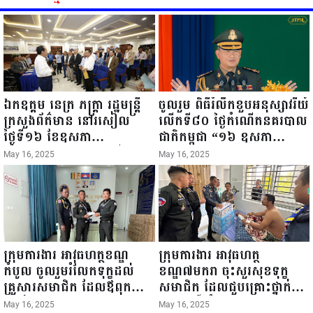
ឯកឧត្តម នេត្រ ភក្ត្រា រដ្ឋមន្ត្រី
ចូលរួម ពិធីរំលឹកខួបអនុស្សាវរីយ៍
ក្រសួងព័ត៌មាន នៅរសៀល
លើកទី៨០ ថ្ងៃកំណើតនគរបាល
ថ្ងៃទី១៦ ខែឧសភា
ជាតិកម្ពុជា “១៦ ឧសភា
ឆ្នាំ២០២៥នេះ បានអញ្ជើញចុះ
១៩៤៥ ~ ១៦ ឧសភា
May 16, 2025
May 16, 2025
ធ្វើជំរឿនថ្នាក់ដឹកនាំមន្ត្រីរាជ
២០២៥”...
ការស៉ីវិល នៃក្រសួងព័ត៌មាន...
ក្រុមការងារ អាវុធហត្ថខណ្ឌ
ក្រុមការងារ អាវុធហត្ថ
កំបូល ចូលរួមរំលែកទុក្ខដល់
ខណ្ឌ៧មករា ចុះសួរសុខទុក្ខ
គ្រួសារសមាជិក ដែលឪពុកក្មេក
សមាជិក ដែលជួបគ្រោះថ្នាក់
របស់លោកទទួលមរណៈភាព!
ចរាចរណ៍ កំពុងសម្រាកព្យាបាល
May 16, 2025
May 16, 2025