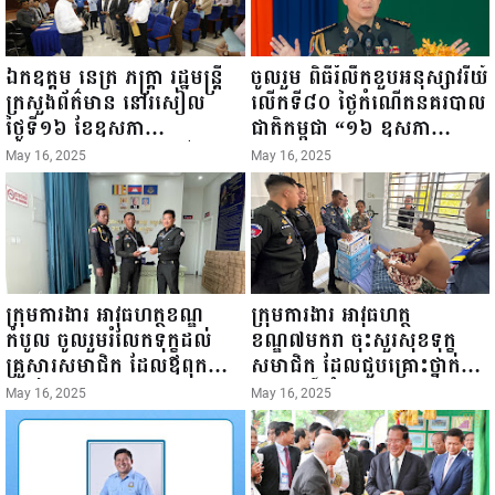
ឯកឧត្តម នេត្រ ភក្ត្រា រដ្ឋមន្ត្រី
ចូលរួម ពិធីរំលឹកខួបអនុស្សាវរីយ៍
ក្រសួងព័ត៌មាន នៅរសៀល
លើកទី៨០ ថ្ងៃកំណើតនគរបាល
ថ្ងៃទី១៦ ខែឧសភា
ជាតិកម្ពុជា “១៦ ឧសភា
ឆ្នាំ២០២៥នេះ បានអញ្ជើញចុះ
១៩៤៥ ~ ១៦ ឧសភា
May 16, 2025
May 16, 2025
ធ្វើជំរឿនថ្នាក់ដឹកនាំមន្ត្រីរាជ
២០២៥”...
ការស៉ីវិល នៃក្រសួងព័ត៌មាន...
ក្រុមការងារ អាវុធហត្ថខណ្ឌ
ក្រុមការងារ អាវុធហត្ថ
កំបូល ចូលរួមរំលែកទុក្ខដល់
ខណ្ឌ៧មករា ចុះសួរសុខទុក្ខ
គ្រួសារសមាជិក ដែលឪពុកក្មេក
សមាជិក ដែលជួបគ្រោះថ្នាក់
របស់លោកទទួលមរណៈភាព!
ចរាចរណ៍ កំពុងសម្រាកព្យាបាល
May 16, 2025
May 16, 2025
នៅមន្ទីរពេទ្យ!