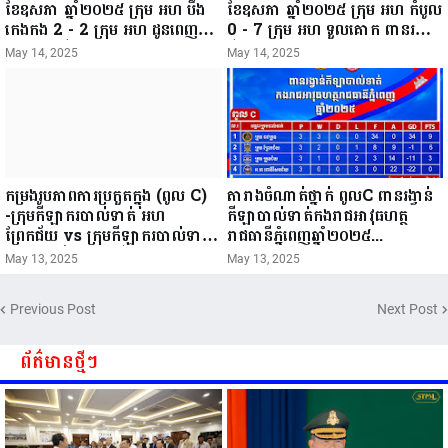
ខែឧសភា ឆ្នាំ២០២៥ ក្រុម អហ បឹង
ខែឧសភា ឆ្នាំ២០២៥ ក្រុម អហ កំបូល
កេងកង 2 - 2 ក្រុម អហ ដូនពេញ
0 - 7 ក្រុម អហ ទួលគោក ពានរង្វាន់
ពានរង្វាន់កីឡាបាល់ទាត់កងរាជអាវុធ
កីឡាបាល់ទាត់កងរាជអាវុធហត្ថ
May 14, 2025
May 14, 2025
ហត្ថរាជធានីភ្នំពេញឆ្នាំ២០២៥...
រាជធានីភ្នំពេញឆ្នាំ២០២៥...
កម្រងរូបភាពការប្រកួតក្នុង (ពូល C)
តារាងចំណាត់ថ្នាក់ ពូលC ពានរង្វាន់
-ក្រុមកីឡាករបាល់ទាត់ អហ
កីឡាបាល់ទាត់កងរាជអាវុធហត្ថ
ព្រែកជ័យ vs ក្រុមកីឡាករបាល់ទាត់
រាជធានីភ្នំពេញឆ្នាំ២០២៥...
អហ គ្រុឌជ័យ -ក្រុមកីឡាករបាល់ទាត់
May 13, 2025
May 13, 2025
អហ ពោធិសែនជ័យ vs ក្រុមកីឡាក
របាល់ទាត់ អហ រាជគ្រុឌ ថ្ងៃទី១៣ ខែ
Previous Post
Next Post
ឧសភា ឆ្នាំ២០២៥...
ព័ត៌មានថ្មីៗ