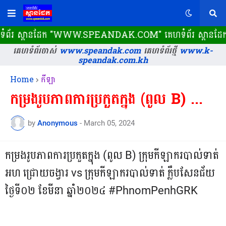
េហទំព័រ ស្ពានដែក​ "WWW.SPEANDAK.COM" គេហទំព័រ ស្ពានដែក ដំណ
គេហទំព័រចាស់
www.speandak.com
គេហទំព័រថ្មី
www.k-
speandak.com.kh
Home
កីឡា
កម្រងរូបភាពការប្រកួតក្នុង (ពូល B) ...
by
Anonymous
-
March 05, 2024
កម្រងរូបភាពការប្រកួតក្នុង (ពូល B) ក្រុមកីឡាករបាល់ទាត់
អហ ជ្រោយចង្វារ vs ក្រុមកីឡាករបាល់ទាត់ ក្លឹបសែនជ័យ
ថ្ងៃទី០២ ខែមីនា ឆ្នាំ២០២៤ #PhnomPenhGRK