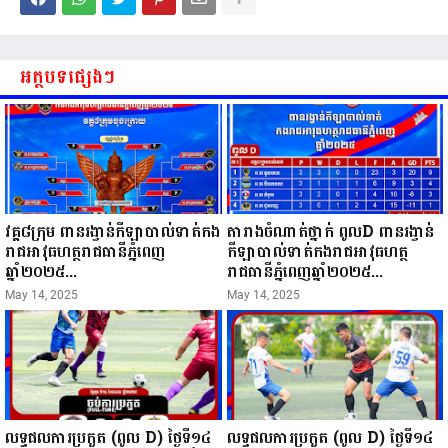
អត្ថបទផ្សេងៗ
វគ្គ៨ក្រុម ពានរង្វាន់កីឡាបាល់ទាត់កង
តារាងចំណាត់ថ្នាក់ ពូលD ពានរង្វាន់
រាជអាវុធហត្ថរាជធានីភ្នំពេញ
កីឡាបាល់ទាត់កងរាជអាវុធហត្ថ
ឆ្នាំ២០២៥...
រាជធានីភ្នំពេញឆ្នាំ២០២៥...
May 14, 2025
May 14, 2025
លទ្ធផលការប្រកួត (ពូល D) ថ្ងៃទី១៤
លទ្ធផលការប្រកួត (ពូល D) ថ្ងៃទី១៤