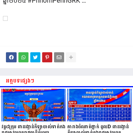
ឆ្នាំ២០២៤ #PhnomPenhGRK …
អត្ថបទផ្សេងៗ
វគ្គ៨ក្រុម ពានរង្វាន់កីឡាបាល់ទាត់កង
តារាងចំណាត់ថ្នាក់ ពូលD ពានរង្វាន់
រាជអាវុធហត្ថរាជធានីភ្នំពេញ
កីឡាបាល់ទាត់កងរាជអាវុធហត្ថ