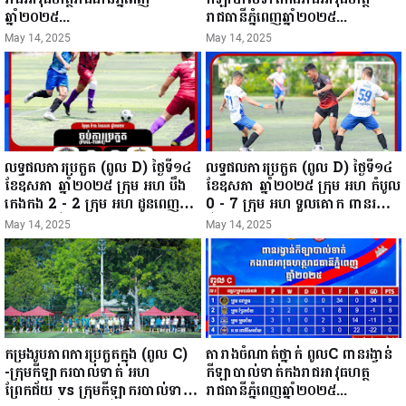
ឆ្នាំ២០២៥...
រាជធានីភ្នំពេញឆ្នាំ២០២៥...
May 14, 2025
May 14, 2025
លទ្ធផលការប្រកួត (ពូល D) ថ្ងៃទី១៤
លទ្ធផលការប្រកួត (ពូល D) ថ្ងៃទី១៤
ខែឧសភា ឆ្នាំ២០២៥ ក្រុម អហ បឹង
ខែឧសភា ឆ្នាំ២០២៥ ក្រុម អហ កំបូល
កេងកង 2 - 2 ក្រុម អហ ដូនពេញ
0 - 7 ក្រុម អហ ទួលគោក ពានរង្វាន់
ពានរង្វាន់កីឡាបាល់ទាត់កងរាជអាវុធ
កីឡាបាល់ទាត់កងរាជអាវុធហត្ថ
May 14, 2025
May 14, 2025
ហត្ថរាជធានីភ្នំពេញឆ្នាំ២០២៥...
រាជធានីភ្នំពេញឆ្នាំ២០២៥...
កម្រងរូបភាពការប្រកួតក្នុង (ពូល C)
តារាងចំណាត់ថ្នាក់ ពូលC ពានរង្វាន់
-ក្រុមកីឡាករបាល់ទាត់ អហ
កីឡាបាល់ទាត់កងរាជអាវុធហត្ថ
ព្រែកជ័យ vs ក្រុមកីឡាករបាល់ទាត់
រាជធានីភ្នំពេញឆ្នាំ២០២៥...