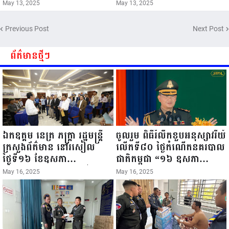
អហ គ្រុឌជ័យ -ក្រុមកីឡាករបាល់ទាត់
May 13, 2025
May 13, 2025
អហ ពោធិសែនជ័យ vs ក្រុមកីឡាក
របាល់ទាត់ អហ រាជគ្រុឌ ថ្ងៃទី១៣ ខែ
Previous Post
Next Post
ឧសភា ឆ្នាំ២០២៥...
ព័ត៌មានថ្មីៗ
ឯកឧត្តម នេត្រ ភក្ត្រា រដ្ឋមន្ត្រី
ចូលរួម ពិធីរំលឹកខួបអនុស្សាវរីយ៍
ក្រសួងព័ត៌មាន នៅរសៀល
លើកទី៨០ ថ្ងៃកំណើតនគរបាល
ថ្ងៃទី១៦ ខែឧសភា
ជាតិកម្ពុជា “១៦ ឧសភា
ឆ្នាំ២០២៥នេះ បានអញ្ជើញចុះ
១៩៤៥ ~ ១៦ ឧសភា
May 16, 2025
May 16, 2025
ធ្វើជំរឿនថ្នាក់ដឹកនាំមន្ត្រីរាជ
២០២៥”...
ការស៉ីវិល នៃក្រសួងព័ត៌មាន...