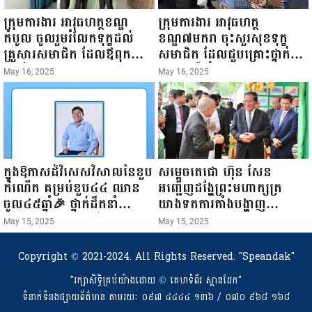
ក្រុមការងារ អាវុធហត្ថខណ្ឌ
ក្រុមការងារ អាវុធហត្ថ
កំបូល ចូលរួមរំលែកទុក្ខដល់
ខណ្ឌ៧មករា ចុះសួរសុខទុក្ខ
គ្រួសារសមាជិក ដែលឪពុកក្មេក
សមាជិក ដែលជួបគ្រោះថ្នាក់
របស់លោកទទួលមរណៈភាព!
ចរាចរណ៍ កំពុងសម្រាកព្យាបាល
May 16, 2025
May 16, 2025
នៅមន្ទីរពេទ្យ!
ក្នុងឱកាសដ៏វិសេសវិសាលនៃខួប
សម្តេចតេជោ ហ៊ុន សែន
កំណើត គម្រប់ខួប៤៤ ឈាន
អញ្ជើញដង្ហែព្រះមហាក្សត្រ
ចូល៤៥ឆ្នាំ🎉 ថ្នាក់ដឹកនាំ
យាងទតការតាំងបង្ហាញ
សមាជិក សមាជិកា នៃក្រុម
ផលិតផលកសិកម្ម កសិ
May 15, 2025
May 15, 2025
គ្រួសារកម្មវិធីអាជីវកម្មចល័ត និង
ឧស្សាហកម្ម និងសិប្បកម្ម ក្នុង
កម្មករសំណង់ សូមគោរពជូនពរ
ព្រះរាជពិធីច្រត់ព្រះនង្គ័ល...
Copyright © 2021-2024. All Rights Reserved.
"Speandak"
ជូនចំពោះ ឯកឧត្តម សាយ
"រក្សាសិទ្ធិគ្រប់យ៉ាងដោយ​ © គេហទំព័រ ស្ពានដែក"
សំអាល់ ប្រធានសហភាព
ទំនាក់ទំនងផ្សាយព័ត៌មាន តាមរយៈ ០៩៧ ៤៤៤៤ ១៣៦ / ០៧០ ៩៦៨ ១៦៨
សហព័ន្ធយុវជនកម្ពុជា រាធានី