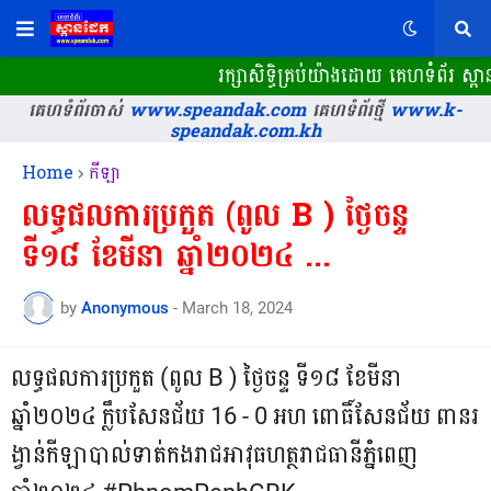
រក្សាសិទ្ធិគ្រប់យ៉ាងដោយ គេហទំព័រ 
គេហទំព័រចាស់
www.speandak.com
គេហទំព័រថ្មី
www.k-
speandak.com.kh
Home
កីឡា
លទ្ធផលការប្រកួត (ពូល B ) ថ្ងៃចន្ទ
ទី១៨ ខែមីនា ឆ្នាំ២០២៤ ...
by
Anonymous
-
March 18, 2024
លទ្ធផលការប្រកួត (ពូល B ) ថ្ងៃចន្ទ ទី១៨ ខែមីនា
ឆ្នាំ២០២៤ ក្លឹបសែនជ័យ 16 - 0 អហ ពោធិ៍សែនជ័យ ពានរ
ង្វាន់កីឡាបាល់ទាត់កងរាជអាវុធហត្ថរាជធានីភ្នំពេញ