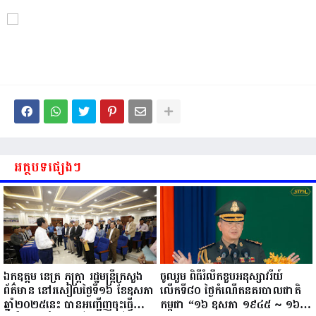
អត្ថបទផ្សេងៗ
ឯកឧត្តម នេត្រ ភក្ត្រា រដ្ឋមន្ត្រីក្រសួង
ចូលរួម ពិធីរំលឹកខួបអនុស្សាវរីយ៍
ព័ត៌មាន នៅរសៀលថ្ងៃទី១៦ ខែឧសភា
លើកទី៨០ ថ្ងៃកំណើតនគរបាលជាតិ
ឆ្នាំ២០២៥នេះ បានអញ្ជើញចុះធ្វើ
កម្ពុជា “១៦ ឧសភា ១៩៤៥ ~ ១៦