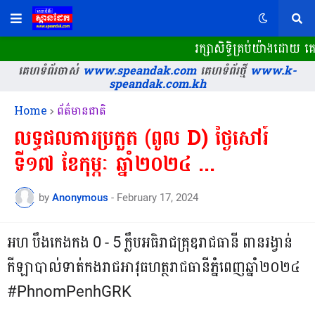
រក្សាសិទ្ធិគ្រប់យ៉ាងដោយ
គេហទំព័រចាស់
www.speandak.com
គេហទំព័រថ្មី
www.k-
speandak.com.kh
Home
ព័ត៌មានជាតិ
លទ្ធផលការប្រកួត (ពូល D) ថ្ងៃសៅរ៍
ទី១៧ ខែកុម្ភៈ ឆ្នាំ២០២៤ ...
by
Anonymous
-
February 17, 2024
អហ បឹងកេងកង 0 - 5 ក្លឹបអធិរាជគ្រុឌរាជធានី ពានរង្វាន់
កីឡាបាល់ទាត់កងរាជអាវុធហត្ថរាជធានីភ្នំពេញឆ្នាំ២០២៤
#PhnomPenhGRK