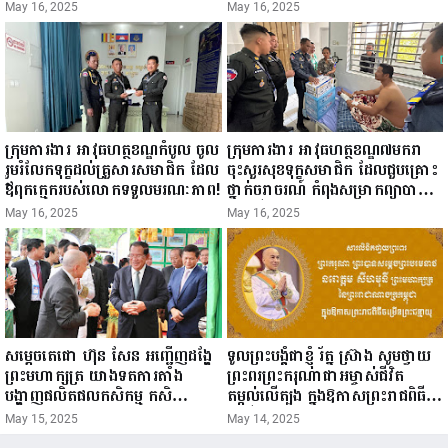
ជំរឿនថ្នាក់ដឹកនាំមន្ត្រីរាជការស៉ីវិល នៃ
ឧសភា ២០២៥”...
May 16, 2025
May 16, 2025
ក្រសួងព័ត៌មាន...
ក្រុមការងារ អាវុធហត្ថខណ្ឌកំបូល ចូល
ក្រុមការងារ អាវុធហត្ថខណ្ឌ៧មករា
រួមរំលែកទុក្ខដល់គ្រួសារសមាជិក ដែល
ចុះសួរសុខទុក្ខសមាជិក ដែលជួបគ្រោះ
ឪពុកក្មេករបស់លោកទទួលមរណៈភាព!
ថ្នាក់ចរាចរណ៍ កំពុងសម្រាកព្យាបាល
នៅមន្ទីរពេទ្យ!
May 16, 2025
May 16, 2025
សម្តេចតេជោ ហ៊ុន សែន អញ្ជើញដង្ហែ
ទូលព្រះបង្គំជាខ្ញុំ រ័ត្ន ស្រ៊ាង សូមថ្វាយ
ព្រះមហាក្សត្រ យាងទតការតាំង
ព្រះពរព្រះករុណាជាអម្ចាស់ជីវិត
បង្ហាញផលិតផលកសិកម្ម កសិ
តម្កល់លើត្បូង ក្នុងឱកាសព្រះរាជពិធី
ឧស្សាហកម្ម និងសិប្បកម្ម ក្នុងព្រះរាជ
ចម្រើនព្រះជន្ម គម្រប់ខួប៧២ យាងចូល
May 15, 2025
May 14, 2025
ពិធីច្រត់ព្រះនង្គ័ល...
៧៣ព្រះវស្សា..