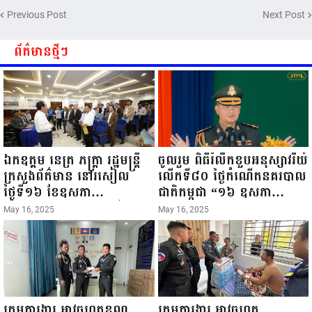
Previous Post
Next Post
ព័ត៌មានថ្មីៗ
ឯកឧត្តម នេត្រ ភក្ត្រា រដ្ឋមន្ត្រី
ចូលរួម ពិធីរំលឹកខួបអនុស្សាវរីយ៍
ក្រសួងព័ត៌មាន នៅរសៀល
លើកទី៨០ ថ្ងៃកំណើតនគរបាល
ថ្ងៃទី១៦ ខែឧសភា
ជាតិកម្ពុជា “១៦ ឧសភា
ឆ្នាំ២០២៥នេះ បានអញ្ជើញចុះ
១៩៤៥ ~ ១៦ ឧសភា
May 16, 2025
May 16, 2025
ធ្វើជំរឿនថ្នាក់ដឹកនាំមន្ត្រីរាជ
២០២៥”...
ការស៉ីវិល នៃក្រសួងព័ត៌មាន...
ក្រុមការងារ អាវុធហត្ថខណ្ឌ
ក្រុមការងារ អាវុធហត្ថ