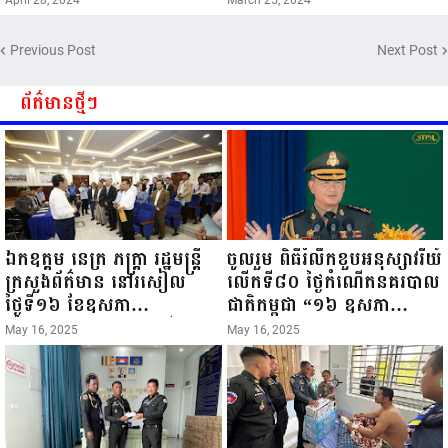
April 28, 2024
March 25, 2024
អគ្គិភ័យឆាបឆេះនេះ បណ្តាលមកពីឆ្លង
ចរន្តអគ្គិសនី...
Previous Post
Next Post
ព័ត៌មានថ្មីៗ
ឯកឧត្តម នេត្រ ភក្ត្រា រដ្ឋមន្ត្រី
ចូលរួម ពិធីរំលឹកខួបអនុស្សាវរីយ៍
ក្រសួងព័ត៌មាន នៅរសៀល
លើកទី៨០ ថ្ងៃកំណើតនគរបាល
ថ្ងៃទី១៦ ខែឧសភា
ជាតិកម្ពុជា “១៦ ឧសភា
ឆ្នាំ២០២៥នេះ បានអញ្ជើញចុះ
១៩៤៥ ~ ១៦ ឧសភា
May 16, 2025
May 16, 2025
ធ្វើជំរឿនថ្នាក់ដឹកនាំមន្ត្រីរាជ
២០២៥”...
ការស៉ីវិល នៃក្រសួងព័ត៌មាន...