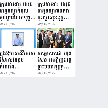
ជំរឿនថ្នាក់ដឹកនាំ
១៦ ឧសភា
ក្រុមការងារ អាវុធ
ក្រុមការងារ អាវុធ
មន្ត្រីរាជការស៉ីវិល
២០២៥”...
ហត្ថខណ្ឌកំបូល
ហត្ថខណ្ឌ៧មករា
នៃក្រសួងព័ត៌មាន...
ចូលរួមរំលែកទុក្ខ
ចុះសួរសុខទុក្ខ
ដល់គ្រួសារ
សមាជិក ដែលជួប
May 16, 2025
May 16, 2025
សមាជិក ដែល
គ្រោះថ្នាក់
ឪពុកក្មេករបស់
ចរាចរណ៍ កំពុង
លោកទទួលមរណៈ
សម្រាកព្យាបាល
ភាព!
នៅមន្ទីរពេទ្យ!
ក្នុងឱកាសដ៏វិសេស
សម្តេចតេជោ ហ៊ុន
វិសាលនៃខួប
សែន អញ្ជើញដង្ហែ
កំណើត
ព្រះមហាក្សត្រ
គម្រប់ខួប៤៤
យាងទតការតាំង
May 15, 2025
May 15, 2025
ឈានចូល៤៥ឆ្នាំ
បង្ហាញផលិតផល
🎉 ថ្នាក់ដឹកនាំ
កសិកម្ម កសិ
សមាជិក សមាជិកា
ឧស្សាហកម្ម និង
នៃក្រុមគ្រួសារ
សិប្បកម្ម ក្នុងព្រះ
កម្មវិធីអាជីវកម្ម
រាជពិធីច្រត់