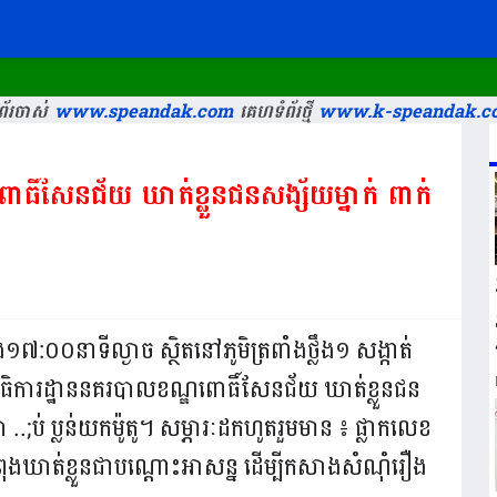
័រចាស់
www.speandak.com
គេហទំព័រថ្មី
www.k-speandak.c
ោធិ៍សែនជ័យ ឃាត់​ខ្លួន​ជន​សង្ស័យម្នាក់ ពាក់
​១៧:០០នាទី​ល្ងាច​ ស្ថិត​នៅ​ភូមិ​ត្រពាំង​ថ្លឹង​១ សង្កាត់​
ធិការ​ដ្ឋាននគរបាលខណ្ឌ​ពោធិ៍សែនជ័យ ឃាត់​ខ្លួន​ជន​
..;ប់​ ប្លន់យក​ម៉ូតូ​។ សម្ភារៈដក​ហូត​រួម​មាន​ ៖​ ផ្លាកលេខ​
យកំពុង​​ឃាត់ខ្លួនជាបណ្តោះអាសន្ន ដើម្បីកសាង​សំណុំ​រឿង​