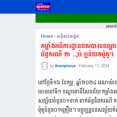
គេហទំព
Home
សន្តិសុខសង្គម
កម្លាំងអធិការ​ដ្ឋាននគរបាលខណ្ឌ​ព
ព័ន្ធករណី​ កា ..;ប់​ ប្លន់​យក​ម៉ូតូ​។
by
Anonymous
-
February 17, 2024
នៅថ្ងៃទី​១៦​ ខែ​កុម្ភៈ ឆ្នាំ​២០២៤​ វេលា​ម៉ោង
ចោមចៅ​ទី​១ ខណ្ឌ​ពោធិ៍​សែនជ័យ​ កម្លាំងអ
សង្ស័យ​ចំនួន​០១នាក់​ ពាក់​ព័ន្ធ​នឹង​ករណី​ កា 
ម៉ូតូ​ចំនួន​០១គ្រឿង​​។ បច្ចុប្បន្នជនសង្ស័