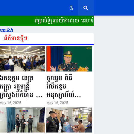
រក្សាសិទ្ធិគ្រប់យ៉ាងដោយ គេហទំព័រ ស្ពានដែក​ "
om.kh
ព័ត៌មានថ្មីៗ
ឯកឧត្តម នេត្រ
ចូលរួម ពិធី
ភក្ត្រា រដ្ឋមន្ត្រី
រំលឹកខួប
ក្រសួងព័ត៌មាន នៅ
អនុស្សាវរីយ៍
រសៀលថ្ងៃទី១៦ ខែ
លើកទី៨០ ថ្ងៃ
May 16, 2025
May 16, 2025
ឧសភា
កំណើតនគរបាល
ឆ្នាំ២០២៥នេះ
ជាតិកម្ពុជា “១៦
បានអញ្ជើញចុះធ្វើ
ឧសភា ១៩៤៥ ~