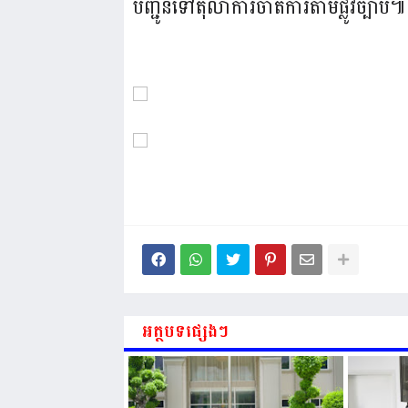
បញ្ជូន​ទៅ​តុលាការ​ចាត់ការ​តាម​ផ្លូវ​ច្បាប់​៕
អត្ថបទផ្សេងៗ