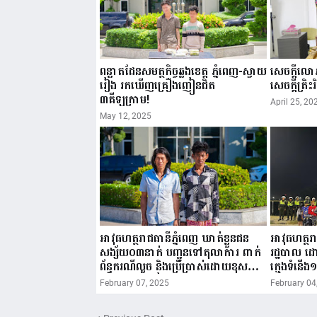
ពន្លាតដែនសមត្ថកិច្ចឆ្លងខេត្ត ភ្នំពេញ-ស្វាយ
សេចក្តីលោភល
រៀង រកឃើញគ្រឿងញៀនជិត
សេចក្តីត្រិះរិ
៣គីឡូក្រាម!
April 25, 20
May 12, 2025
អាវុធហត្ថរាជធានីភ្នំពេញ ឃាត់ខ្លួនជន
អាវុធហត្ថរា
សង្ស័យ០៣នាក់ បញ្ជូនទៅតុលាការ ពាក់
រដ្ឋបាល 
ព័ន្ធករណីលួច និងប្រើប្រាស់ដោយខុសច្បាប់
ក្មេងទំនើង១
នូវសារធាតុញៀន!
សាធារណៈ
February 07, 2025
February 04