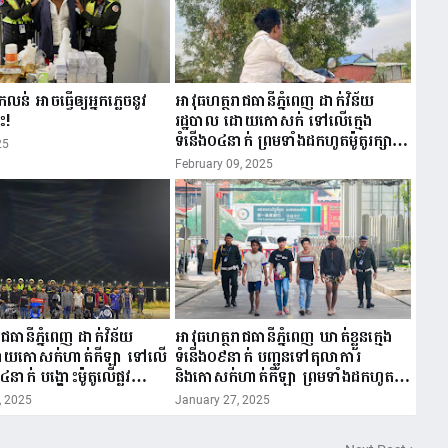
ន់ អាចធ្វើឲ្យអ្នកភ្លេចនូវ
អាវុធហត្ថរាជធានីភ្នំពេញ ដាក់វិន័យ
ះ!
រដ្ឋបាល ដោយកោសក់ ទៅលើក្មេង
ទំនើង០៤នាក់ ព្រមទាំងដកហូតម៉ូតូរក្សាទុក
25
០៣ខែ!
February 09, 2025
ជធានីភ្នំពេញ ដាក់វិន័យ
អាវុធហត្ថរាជធានីភ្នំពេញ ឃាត់ខ្លួនក្មេង
ដោយកោសក់ហាត់កីឡា ទៅលើ
ទំនើង០៩នាក់ បញ្ជូនទៅតុលាការ
៤នាក់ បង្ហោះម៉ូតូលើផ្លូវ
និងកោសក់ហាត់កីឡា ព្រមទាំងដកហូត
!
ម៉ូតូរក្សាទុក ០៣ខែ!
, 2025
January 27, 2025