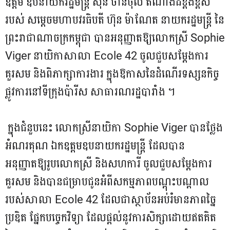
ឧត្តម ឧបនាយករដ្ឋមន្ត្រី ស៊ុន ចាន់ថុល តំណាងដ៏ខ្ពង់ខ្ពស់
របស់ សម្តេចមហាបវរធិបតី ហ៊ុន ម៉ាណែត នាយករដ្ឋមន្រ្តី នៃ
ព្រះរាជាណាចក្រកម្ពុជា បានអនុញ្ញាតឱ្យលោកស្រី Sophie
Viger នាយិកាសាលា Ecole 42 ចូលជួបសម្តែងការ
គួរសម និងពិភាក្សាការងារ ក្នុងឱកាសនៃដំណើរទស្សនកិច្ច
ផ្លូវការនៅទីក្រុងប៉ារីស សាធារណរដ្ឋបារាំង ។
ក្នុងជំនួបនេះ លោកស្រីនាយិកា Sophie Viger បានថ្លែង
អំណរគុណ ឯកឧត្តមឧបនាយករដ្ឋមន្ត្រី ដែលបាន
អនុញ្ញាតឱ្យរូបលោកស្រី និងសហការី ចូលជួបសម្តែងការ
គួរសម និងបានជម្រាបជូនអំពីសកម្មភាពបណ្តុះបណ្តាល
របស់សាលា Ecole 42 ដែលជាស្ថាប័នអប់រំមានភាពច្នៃ
ប្រឌិត ផ្នែកបច្ចេកវិទ្យា ដែលផ្តល់នូវការសិក្សាដោយឥតគិត