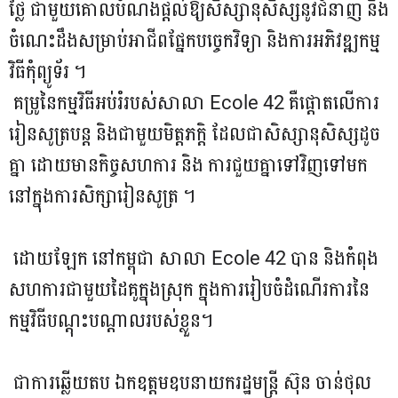
ថ្លៃ ជាមួយគោលបំណងផ្តល់ឱ្យសិស្សានុសិស្សនូវជំនាញ និង
ចំណេះដឹងសម្រាប់អាជីពផ្នែកបច្ចេកវិទ្យា និងការអភិវឌ្ឍកម្ម
វិធីកុំព្យូទ័រ ។
គម្រូនៃកម្មវិធីអប់រំរបស់សាលា Ecole 42 គឺផ្តោតលើការ
រៀនសូត្របន្ត និងជាមួយមិត្តភក្តិ ដែលជាសិស្សានុសិស្សដូច
គ្នា ដោយមានកិច្ចសហការ និង ការជួយគ្នាទៅវិញទៅមក
នៅក្នុងការសិក្សារៀនសូត្រ ។
ដោយឡែក នៅកម្ពុជា សាលា Ecole 42 បាន និងកំពុង
សហការជាមួយដៃគូក្នុងស្រុក ក្នុងការរៀបចំដំណើរការនៃ
កម្មវិធីបណ្តុះបណ្តាលរបស់ខ្លួន។
ជាការឆ្លើយតប ឯកឧត្តមឧបនាយករដ្ឋមន្ត្រី ស៊ុន ចាន់ថុល