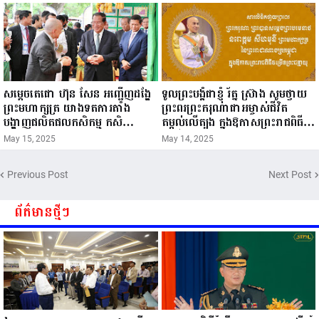
សម្តេចតេជោ ហ៊ុន សែន អញ្ជើញដង្ហែ
ទូលព្រះបង្គំជាខ្ញុំ រ័ត្ន ស្រ៊ាង សូមថ្វាយ
ព្រះមហាក្សត្រ យាងទតការតាំង
ព្រះពរព្រះករុណាជាអម្ចាស់ជីវិត
បង្ហាញផលិតផលកសិកម្ម កសិ
តម្កល់លើត្បូង ក្នុងឱកាសព្រះរាជពិធី
ឧស្សាហកម្ម និងសិប្បកម្ម ក្នុងព្រះរាជ
ចម្រើនព្រះជន្ម គម្រប់ខួប៧២ យាងចូល
May 15, 2025
May 14, 2025
ពិធីច្រត់ព្រះនង្គ័ល...
៧៣ព្រះវស្សា..
Previous Post
Next Post
ព័ត៌មានថ្មីៗ