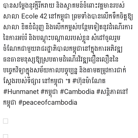
បានសម្តែងនូវក្តីរីករាយ និងស្វាគមន៍ចំពោះវត្តមានរបស់
សាលា Ecole 42 នៅកម្ពុជា ព្រមទាំងបានលេីកទឹកចិត្តឱ្យ
សាលា ខិតខំជំរុញ និងលើកកម្ពស់បន្ថែមទៀតនូវដំណើរការ
នៃការអប់រំ និងបណ្តុះបណ្តាលរបស់ខ្លួន សំដៅចូលរួម
ចំណែកជាមួយរាជរដ្ឋាភិបាលកម្ពុជានៅក្នុងការអភិវឌ្ឍ
ធនធានមនុស្សឱ្យស្របតាមដំណើរវិវឌ្ឍជឿនលឿននៃ
បច្ចេកវិទ្យាក្នុងសម័យកាលបច្ចុប្បន្ន និងតាមតម្រូវការជាក់
ស្តែងរបស់ទីផ្សារ នៅកម្ពុជា ៕ #ហ៊ុនម៉ាណែត
#Hunmanet #កម្ពុជា #Cambodia #សន្តិភាពនៅ
កម្ពុជា​ #peaceofcambodia