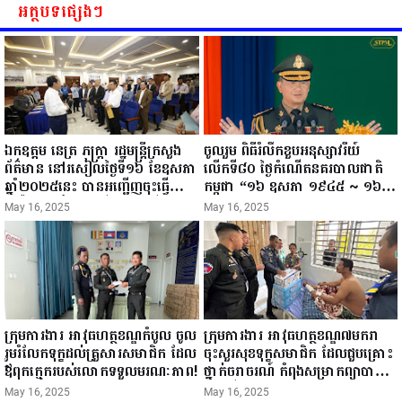
អត្ថបទផ្សេងៗ
ឯកឧត្តម នេត្រ ភក្ត្រា រដ្ឋមន្ត្រីក្រសួង
ចូលរួម ពិធីរំលឹកខួបអនុស្សាវរីយ៍
ព័ត៌មាន នៅរសៀលថ្ងៃទី១៦ ខែឧសភា
លើកទី៨០ ថ្ងៃកំណើតនគរបាលជាតិ
ឆ្នាំ២០២៥នេះ បានអញ្ជើញចុះធ្វើ
កម្ពុជា “១៦ ឧសភា ១៩៤៥ ~ ១៦
ជំរឿនថ្នាក់ដឹកនាំមន្ត្រីរាជការស៉ីវិល នៃ
ឧសភា ២០២៥”...
May 16, 2025
May 16, 2025
ក្រសួងព័ត៌មាន...
ក្រុមការងារ អាវុធហត្ថខណ្ឌកំបូល ចូល
ក្រុមការងារ អាវុធហត្ថខណ្ឌ៧មករា
រួមរំលែកទុក្ខដល់គ្រួសារសមាជិក ដែល
ចុះសួរសុខទុក្ខសមាជិក ដែលជួបគ្រោះ
ឪពុកក្មេករបស់លោកទទួលមរណៈភាព!
ថ្នាក់ចរាចរណ៍ កំពុងសម្រាកព្យាបាល
នៅមន្ទីរពេទ្យ!
May 16, 2025
May 16, 2025