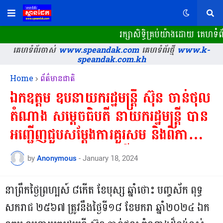
រក្សាសិទ្ធិគ្រប់យ៉ាងដោយ គេហទ
គេហទំព័រចាស់
www.speandak.com
គេហទំព័រថ្មី
www.k-
speandak.com.kh
Home
ព័ត៌មានជាតិ
ឯកឧត្តម​ ឧបនាយករដ្ឋមន្ត្រី ស៊ុន ចាន់ថុល
តំណាង សម្តេចធិបតី នាយករដ្ឋមន្ត្រី បាន
អញ្ជេីញជួបសម្តែងការគួរសម និងពិភាក្សា
ការងារជាមួយ លោកស្រី Sophie
by
Anonymous
-
January 18, 2024
Viger នាយិកាសាលា Ecole 42
របស់បារាំង...
នាព្រឹកថ្ងៃព្រហ្បស៍ ៨កើត ខែបុស្ស ឆ្នាំថោះ បញ្ចស័ក ពុទ្ធ
សករាជ ២៥៦៧ ត្រូវនឹងថ្ងៃទី១៨​ ខែមករា ឆ្នាំ២០២៤ ឯក