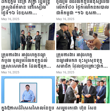
ឯកឧត្តម នេត្រ ភក្ត្រា រដ្ឋមន្ត្រី
ចូលរួម ពិធីរំលឹកខួបអនុស្សាវរីយ៍
ក្រសួងព័ត៌មាន នៅរសៀល
លើកទី៨០ ថ្ងៃកំណើតនគរបាល
ថ្ងៃទី១៦ ខែឧសភា
ជាតិកម្ពុជា “១៦ ឧសភា
ឆ្នាំ២០២៥នេះ បានអញ្ជើញចុះ
១៩៤៥ ~ ១៦ ឧសភា
May 16, 2025
May 16, 2025
ធ្វើជំរឿនថ្នាក់ដឹកនាំមន្ត្រីរាជ
២០២៥”...
ការស៉ីវិល នៃក្រសួងព័ត៌មាន...
ក្រុមការងារ អាវុធហត្ថខណ្ឌ
ក្រុមការងារ អាវុធហត្ថ
កំបូល ចូលរួមរំលែកទុក្ខដល់
ខណ្ឌ៧មករា ចុះសួរសុខទុក្ខ
គ្រួសារសមាជិក ដែលឪពុកក្មេក
សមាជិក ដែលជួបគ្រោះថ្នាក់
របស់លោកទទួលមរណៈភាព!
ចរាចរណ៍ កំពុងសម្រាកព្យាបាល
May 16, 2025
May 16, 2025
នៅមន្ទីរពេទ្យ!
ក្នុងឱកាសដ៏វិសេសវិសាលនៃខួប
សម្តេចតេជោ ហ៊ុន សែន