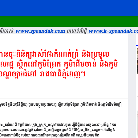
័រចាស់
www.speandak.com
គេហទំព័រថ្មី
www.k-speandak.c
បានចុះពិនិត្យវាស់វែងកំណត់ព្រំ​ និងប្រមូល
ជាលរដ្ឋ​ ស្ថិតនៅភូមិព្រែក ភូមិដើមចាន់ និងភូមិ
 ខណ្ឌច្បារអំពៅ រាជធានីភ្នំពេញ។
រមូលទិន្នន័យ(វិនិច្ឆ័យ) ជូនបងប្អូនប្រជាលរដ្ឋ​ ស្ថិតនៅភូមិព្រែក ភូមិដើមចាន់ និងភូមិដើមម៉ាក្លឿ
ង_សុរិយោដី​ #ភូមិបាលក្រុង_ស្រុក_ខណ្ឌ#ការងារចុះបញ្ជីដីធ្លីមានលក្ខណៈជាប្រព័ន្ធ #ការ
ផ្សាយជាសាធារណៈនូវប្លង់សុរិយោដី_បញ្ជីឈ្មោះម្ចាស់ដី #វិនិច្ឆ័យ_និង_សម្រេចទៅលើប្លង់
្ចប់#សេវាគាប់ចិត្ត#បរិយាកាសគ្មានវិវាទ#ក្រសួងរៀបចំដែនដីនគរូបនីយកម្មនិង