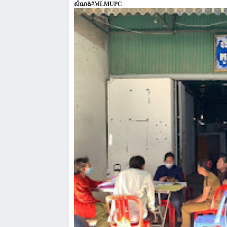
សំណង់#MLMUPC