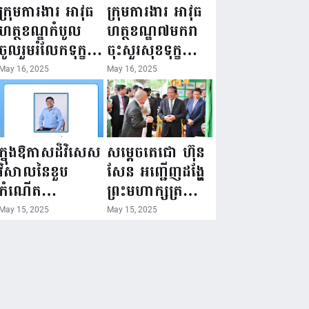
ជំរឿនថ្នាក់ដឹកនាំ
១៦ ឧសភា
ក្រុមការងារ អាវុធ
ក្រុមការងារ អាវុធ
មន្ត្រីរាជការស៉ីវិល
២០២៥”...
ហត្ថខណ្ឌកំបូល
ហត្ថខណ្ឌ៧មករា
នៃក្រសួងព័ត៌មាន...
ចូលរួមរំលែកទុក្ខ
ចុះសួរសុខទុក្ខ
ដល់គ្រួសារ
សមាជិក ដែលជួប
May 16, 2025
May 16, 2025
សមាជិក ដែល
គ្រោះថ្នាក់
ឪពុកក្មេករបស់
ចរាចរណ៍ កំពុង
លោកទទួលមរណៈ
សម្រាកព្យាបាល
ភាព!
នៅមន្ទីរពេទ្យ!
ក្នុងឱកាសដ៏វិសេស
សម្តេចតេជោ ហ៊ុន
វិសាលនៃខួប
សែន អញ្ជើញដង្ហែ
កំណើត
ព្រះមហាក្សត្រ
គម្រប់ខួប៤៤
យាងទតការតាំង
May 15, 2025
May 15, 2025
ឈានចូល៤៥ឆ្នាំ
បង្ហាញផលិតផល
🎉 ថ្នាក់ដឹកនាំ
កសិកម្ម កសិ
សមាជិក សមាជិកា
ឧស្សាហកម្ម និង
នៃក្រុមគ្រួសារ
សិប្បកម្ម ក្នុងព្រះ
កម្មវិធីអាជីវកម្ម
រាជពិធីច្រត់