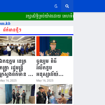
រក្សាសិទ្ធិគ្រប់យ៉ាងដោយ គេហទំព័រ ស្ពានដែក​ "WWW.SPEAN
om.kh
ព័ត៌មានថ្មីៗ
ឯកឧត្តម នេត្រ
ចូលរួម ពិធី
ភក្ត្រា រដ្ឋមន្ត្រី
រំលឹកខួប
ក្រសួងព័ត៌មាន នៅ
អនុស្សាវរីយ៍
រសៀលថ្ងៃទី១៦ ខែ
លើកទី៨០ ថ្ងៃ
May 16, 2025
May 16, 2025
ឧសភា
កំណើតនគរបាល
ឆ្នាំ២០២៥នេះ
ជាតិកម្ពុជា “១៦
បានអញ្ជើញចុះធ្វើ
ឧសភា ១៩៤៥ ~