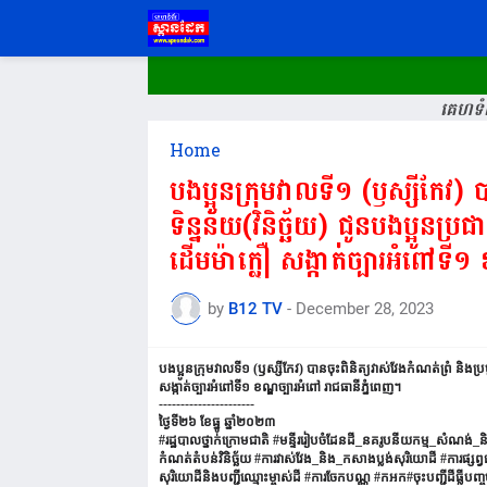
គេហទំព
Home
បងប្អូន​ក្រុមវាលទី១​ (ឫស្សីកែវ)​ 
ទិន្នន័យ(វិនិច្ឆ័យ) ជូនបងប្អូនប្រ
ដើមម៉ាក្លឿ សង្កាត់ច្បារអំពៅទី១
by
B12 TV
-
December 28, 2023
បងប្អូន​ក្រុមវាលទី១​ (ឫស្សីកែវ)​ បានចុះពិនិត្យវាស់វែងកំណត់ព្រំ​ និងប្
សង្កាត់ច្បារអំពៅទី១ ខណ្ឌច្បារអំពៅ រាជធានីភ្នំពេញ។
----------------------
ថ្ងៃទី​២៦ ខែ​ធ្នូ​ ឆ្នាំ​២០២៣
#រដ្ឋបាលថ្នាក់ក្រោមជាតិ​ #មន្ទីររៀបចំដែនដី_នគរូបនីយកម្ម_សំណង់_និ
កំណត់តំបន់វិនិច្ឆ័យ #ការវាស់វែង_និង_កសាងប្លង់សុរិយោដី #ការផ្សព្វ
សុរិយោដីនិងបញ្ជីឈ្មោះម្ចាស់ដី #ការចែកបណ្ណ #កអក#ចុះបញ្ជីដីធ្លីបញ