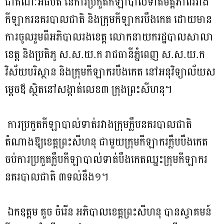
រាជធានីភ្នំពេញ...
ជាគណៈអធិបតី នៃការប្រកួតកីឡាបាល់ទាត់មិត្តភាពរវាង
កីឡាករនគរបាលជាតិ និងក្រុមកីឡាករបឹងកេត ដោយមាន
ការចូលរួមពីអភិបាលរងខេត្ត លោកនាយករដ្ឋបាលសាលា
ខេត្ត និងប្រតិភូ ស.ស.យ.ក រាជធានីភ្នំពេញ ស.ស.យ.ក
វិស័យបរិស្ថាន និងក្រុមកីឡាករបឹងកេត នៅអនុវិទ្យាល័យស
ម្តេចឪ ស្ថិតនៅសង្កាត់លេខ៣ ក្រុងព្រះសីហនុ។
ការប្រកួតកីឡាបាល់ទាត់រវាងក្រុមក្លឹបនគរបាលជាតិ
តំណាងឱ្យខេត្តព្រះសីហនុ ជាមួយក្រុមកីឡាករក្លឹបបឹងកេត
ចប់ការប្រកួតក្លឹបកីឡាបាល់ទាត់បឹងកេតឈ្នះក្រុមកីឡាករ
នគរបាលជាតិ ៣ទល់នឹង១។
ឯកឧត្តម គួច ចំរើន អភិបាលខេត្តព្រះសីហនុ បានស្វាគមន៍