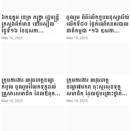
ឯកឧត្តម នេត្រ ភក្ត្រា រដ្ឋមន្ត្រី
ចូលរួម ពិធីរំលឹកខួបអនុស្សាវរីយ៍
ក្រសួងព័ត៌មាន នៅរសៀល
លើកទី៨០ ថ្ងៃកំណើតនគរបាល
ថ្ងៃទី១៦ ខែឧសភា
ជាតិកម្ពុជា “១៦ ឧសភា
ឆ្នាំ២០២៥នេះ បានអញ្ជើញចុះ
១៩៤៥ ~ ១៦ ឧសភា
May 16, 2025
May 16, 2025
ធ្វើជំរឿនថ្នាក់ដឹកនាំមន្ត្រីរាជ
២០២៥”...
ការស៉ីវិល នៃក្រសួងព័ត៌មាន...
ក្រុមការងារ អាវុធហត្ថខណ្ឌ
ក្រុមការងារ អាវុធហត្ថ
កំបូល ចូលរួមរំលែកទុក្ខដល់
ខណ្ឌ៧មករា ចុះសួរសុខទុក្ខ
គ្រួសារសមាជិក ដែលឪពុកក្មេក
សមាជិក ដែលជួបគ្រោះថ្នាក់
របស់លោកទទួលមរណៈភាព!
ចរាចរណ៍ កំពុងសម្រាកព្យាបាល
May 16, 2025
May 16, 2025
នៅមន្ទីរពេទ្យ!