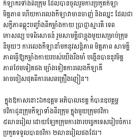
កីឡាករទាំងពីរក្រុម ដែលបានចូលរួមការប្រកួតកីឡា
មិត្តភាព ហើយការលេងកីឡាវាមានចាញ់ និងឈ្នះ ដែលជា
សក្ខីភាពឆ្លុះបញ្ចាំងពីកម្លាំងកាយ ប្រាជ្ញាស្មារតី ទេព
កោសល្យ បទពិសោធន៍ រួមសាមគ្គីជាធ្លុងមួយសម្រាប់ក្រុម
នីមួយៗ ការលេងកីឡានាំមកនូវសន្តិភាព មិត្តភាព សាមគ្គី
ភាពធ្វើឱ្យកម្លាំងកាយរបស់យើងរឹងមាំ បង្កើនបាននូវមិត្ត
ភាពថែមទៀតផង ម្យ៉ាងទៀតការលេងកីឡាគឺ
អាចចៀសផុតពីការសេពគ្រឿងញៀន។
ក្នុងឱកាសនោះឯកឧត្តម អភិបាលខេត្ត ក៏បានឧបត្ថម្ភ
ថវិកាជូនក្រុមកីឡាទាំងពីរក្រុម ក្នុងមួយក្រុមថវិកា
៥លានរៀល ដោយឡែកក្រុមការងារបច្ចេកទេសរៀបចំការ
ប្រកួតទទួលបានថវិកា ២លានរៀលផងដែរ។