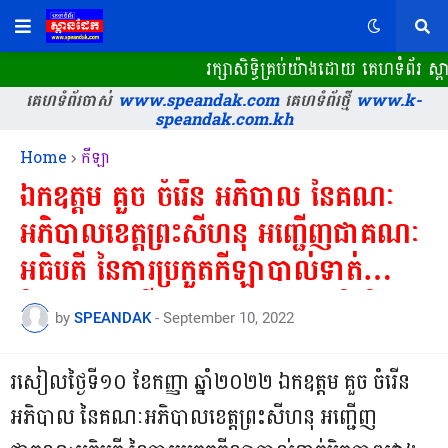
រក្សាសិទ្ធិគ្រប់យ៉ាងដោយ គេហទំព័រ ស្
គេហទំព័រចាស់
www.speandak.com
គេហទំព័រថ្មី
www.k-
speandak.com.kh
Home
កីឡា
ឯកឧត្តម គួច ចំរើន អភិបាល នៃគណៈ
អភិបាលខេត្តព្រះសីហនុ អញ្ជើញជាគណៈ
អធិបតី នៃការប្រកួតកីឡាបាល់ទាត់
មិត្តភាពរវាងកីឡាករនគរបាលជាតិ និង
by
SPEANDAK
-
September 10, 2022
ក្រុមកីឡាករបឹងកេត ដោយមានការចូល
រួមពីអភិបាលរងខេត្ត លោកនាយករដ្ឋបាល
រសៀលថ្ងៃទី១០ ខែកញ្ញា ឆ្នាំ២០២២ ឯកឧត្តម គួច ចំរើន
សាលាខេត្ត និងប្រតិភូ ស.ស.យ.ក
អភិបាល នៃគណៈអភិបាលខេត្តព្រះសីហនុ អញ្ជើញ