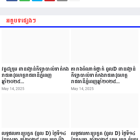
អត្ថបទផ្សេងៗ
វគ្គ៨ក្រុម ពានរង្វាន់កីឡាបាល់ទាត់កង
តារាងចំណាត់ថ្នាក់ ពូលD ពានរង្វាន់
រាជអាវុធហត្ថរាជធានីភ្នំពេញ
កីឡាបាល់ទាត់កងរាជអាវុធហត្ថ
ឆ្នាំ២០២៥...
រាជធានីភ្នំពេញឆ្នាំ២០២៥...
May 14, 2025
May 14, 2025
លទ្ធផលការប្រកួត (ពូល D) ថ្ងៃទី១៤
លទ្ធផលការប្រកួត (ពូល D) ថ្ងៃទី១៤
ខែឧសភា ឆ្នាំ២០២៥ ក្រុម អហ បឹង
ខែឧសភា ឆ្នាំ២០២៥ ក្រុម អហ កំបូល