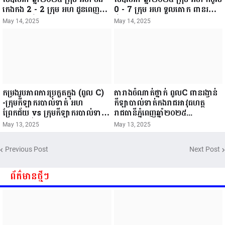
កេងកង 2 - 2 ក្រុម អហ ដូនពេញ
0 - 7 ក្រុម អហ ទួលគោក ពានរង្វាន់
ពានរង្វាន់កីឡាបាល់ទាត់កងរាជអាវុធ
កីឡាបាល់ទាត់កងរាជអាវុធហត្ថ
May 14, 2025
May 14, 2025
ហត្ថរាជធានីភ្នំពេញឆ្នាំ២០២៥...
រាជធានីភ្នំពេញឆ្នាំ២០២៥...
កម្រងរូបភាពការប្រកួតក្នុង (ពូល C)
តារាងចំណាត់ថ្នាក់ ពូលC ពានរង្វាន់
-ក្រុមកីឡាករបាល់ទាត់ អហ
កីឡាបាល់ទាត់កងរាជអាវុធហត្ថ
ព្រែកជ័យ vs ក្រុមកីឡាករបាល់ទាត់
រាជធានីភ្នំពេញឆ្នាំ២០២៥...
អហ គ្រុឌជ័យ -ក្រុមកីឡាករបាល់ទាត់
May 13, 2025
May 13, 2025
អហ ពោធិសែនជ័យ vs ក្រុមកីឡាក
របាល់ទាត់ អហ រាជគ្រុឌ ថ្ងៃទី១៣ ខែ
Previous Post
Next Post
ឧសភា ឆ្នាំ២០២៥...
ព័ត៌មានថ្មីៗ