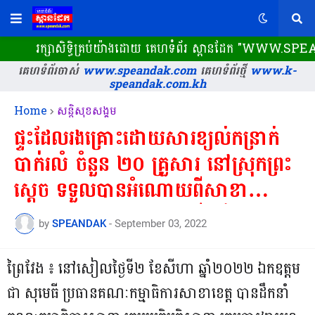
ក្សាសិទ្ធិគ្រប់យ៉ាងដោយ គេហទំព័រ ស្ពានដែក​ "WWW.SPEANDAK.CO
គេហទំព័រចាស់
www.speandak.com
គេហទំព័រថ្មី
www.k-
speandak.com.kh
Home
សន្តិសុខសង្គម
ផ្ទះដែលរងគ្រោះដោយសារខ្យល់កន្រាក់
បាក់រលំ ចំនួន ២០ គ្រួសារ នៅស្រុកព្រះ
ស្តេច ទទួលបានអំណោយពីសាខា
កាកបាទក្រហមកម្ពុជា ខេត្តព្រៃវែង
by
SPEANDAK
-
September 03, 2022
ព្រៃវែង ៖ នៅសៀលថ្ងៃទី២ ខែសីហា ឆ្នាំ២០២២ ឯកឧត្តម
ជា សុមេធី ប្រធានគណៈកម្មាធិការសាខាខេត្ត បានដឹកនាំ