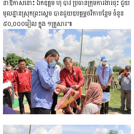
នាឱកាសនោះ ឯកឧត្តម ហ៊ឺ បាវី ប្រធានក្រុមការងារចុះ ជួយ
មូលដ្ឋានស្រុកព្រះស្តេច បានជួយឧបត្ថម្ភថវិកាបន្ថែម ចំនួន
៥០,០០០រៀល ក្នុង ១គ្រួសារ៕