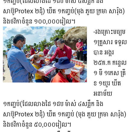
១កញ្ជប់(ជែលលាងដៃ ១ដប ម៉ាស់ ៤សន្លឹក និង
សាប៊ូProtex ២ដុំ) ឃីត ១កញ្ចប់(មុង ភួយ ក្រមា សារ៉ុង)
និងថវិកាចំនួន ១០០,០០០រៀល។
-រងគ្រោះមធ្យម
១គ្រួសារ ទទួល
បាន អង្ករ
២៥គ.ក កន្ទេល
១ មី ១កេស ត្រី
ខ ១យួរ ឃីត
អនាម័យ
១កញ្ជប់(ជែលលាងដៃ ១ដប ម៉ាស់ ៤សន្លឹក និង
សាប៊ូProtex ២ដុំ) ឃីត ១កញ្ចប់ (មុង ភួយ ក្រមា សារ៉ុង)
និងថវិកាចំនួន ៥០,០០០រៀល។