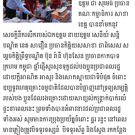
ឧត្តម ជា សុមេធី ប្រធាន
គណៈកម្មាធិការ សាខា
ខេត្ត បាននាំមកនូវ
សេចក្តីនឹករលឹករបស់ឯកឧត្តម នាយឧត្តម សេនីយ៍ សន្តិ
បណ្ឌិត នេត សាវឿន ប្រធានកិត្តិយសសាខា ជាពិសេស ស
ម្តេចកិត្តិព្រឹទ្ធបណ្ឌិត ប៊ុន រ៉ានី ហ៊ុនសែន ប្រធានកាកបាទ
ក្រហម កម្ពុជា ផ្តាំផ្ញើសួរសុខទុក្ខដល់បងប្អូនប្រជាពលរដ្ឋ
ដោយក្តីអាណិត អាសូរ និងសោកស្តាយជាទីបំផុត ចំពោះ
ឧប្បទ្ទវហេតុគ្រោះធម្មជាតិដែលបានបំផ្លាញនៅទ្រព្យសម្បត្តិ
របស់បង ប្អូនដែលរងគ្រោះដោយសាខ្យល់កន្រ្តាក់បាក់រលំ
ផ្ទះនាពេលនេះ ព្រមទាំងបានអំពាវនាវដល់ប្រជាពលរដ្ឋ
ទាំងអស់ សូមមានការប្រុងប្រយ័ត្នចំពោះ ផ្គរ រន្ទះ នៅពេល
មានភ្លៀងត្រូវបិទទូរទស្សន៍ បិទទូរស័ព្ទ និងស្វែង រកកន្លែង