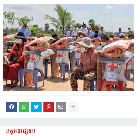
អត្ថបទផ្សេងៗ