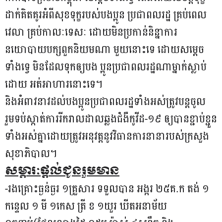
ដាក់គិតគូរអំពីសុខទុក្ខរបស់បងប្អូន ប្រជាពលរដ្ឋ គ្រប់ពេល
វេលា គ្រប់កាលៈទេសៈ ដោយមិនប្រកាន់និន្នាការ
នយោបាយបក្សពួកនិយមណា មួយនោះទេ ដោយសម្ដេច
ទាំងទ្វេ មិនដែលទុកឲ្យបង ប្អូនប្រជាពលរដ្ឋណាម្នាក់ស្លាប់
ដោយ អត់អាហារនោះទេ។
និងអំពាវនាវដល់បងប្អូនប្រជាពលរដ្ឋទាំងអស់ត្រូវបន្តចូល
រួមទប់ស្កាត់ការរីករាលដាលឆ្លងជំងឺកូវីដ-១៩ ឲ្យបានខ្ជាប់ខ្ជួន
ទាំងអស់គ្នាដោយត្រូវអនុវត្តនូវវិធានការនានារបស់ក្រសួង
សុខាភិបាល។
សម្ភារៈផ្តល់ជូនរួមមាន
-រងគ្រោះធ្ងន់ធ្ងរ ១គ្រួសារ ទទួលបាន អង្ករ ២៥គ.ក តង់ ១
កន្ទេល ១ មី ១កេស ត្រី ខ ១យួរ ឃីតអនាម័យ