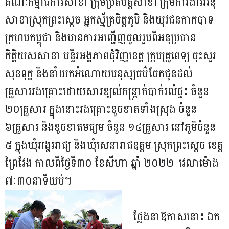
គណៈកម្មាធិការសាខា ក្រុមប្រតិបត្តិសាខា ក្រុមការងារអនុ
សាខាស្រុកព្រះស្តេច អ្នកស្ម័គ្រចិត្តភូមិ និងយុវជនកាកបាទ
ក្រហមកម្ពុជា និងមានការអញ្ជើញចូលរួមពីអនុប្រធាន
កិត្តិយសសាខា មន្ទីរអង្គភាពជុំវិញខេត្ត ក្រុមគ្រូពេទ្យ ចុះសួរ
សុខទុក្ខ និងនាំយកអំណោយមនុស្សធម៌ចែកជូនដល់
គ្រួសាររងគ្រោះដោយសារខ្យល់កន្ត្រាក់បាក់រលំផ្ទះ ចំនួន
២០គ្រួសារ ក្នុងនោះរងគ្រោះខូចខាតទាំងស្រុង ចំនួន
៦គ្រួសារ និងខូចខាតមធ្យម ចំនួន ១៤គ្រួសារ នៅភូមិចំនួន
៥ ក្នុងឃុំអង្គររាជ្យ និងឃុំសេនារាជឧត្តម ស្រុកព្រះស្តេច ខេត្ត
ព្រៃវែង កាលពីថ្ងៃទី៣០ ខែសីហា ឆ្នាំ ២០២២ វេលាម៉ោង
៧ៈ៣០នាទីយប់។
ថ្លែងនាឱកាសនោះ ឯក