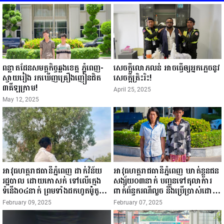
ពន្លាតដែនសមត្ថកិច្ចឆ្លងខេត្ត ភ្នំពេញ-
សេចក្តីលោភលន់ អាចធ្វើឲ្យអ្នកភ្លេចនូវ
ស្វាយរៀង រកឃើញគ្រឿងញៀនជិត
សេចក្តីត្រិះរិះ!
៣គីឡូក្រាម!
April 25, 2025
May 12, 2025
អាវុធហត្ថរាជធានីភ្នំពេញ ដាក់វិន័យ
អាវុធហត្ថរាជធានីភ្នំពេញ ឃាត់ខ្លួនជន
រដ្ឋបាល ដោយកោសក់ ទៅលើក្មេង
សង្ស័យ០៣នាក់ បញ្ជូនទៅតុលាការ
ទំនើង០៤នាក់ ព្រមទាំងដកហូតម៉ូតូ
ពាក់ព័ន្ធករណីលួច និងប្រើប្រាស់ដោយ
រក្សាទុក ០៣ខែ!
ខុសច្បាប់នូវសារធាតុញៀន!
February 09, 2025
February 07, 2025