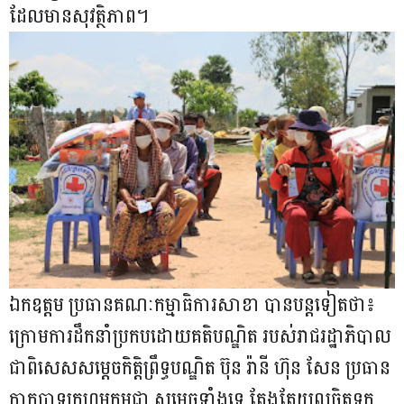
ដែលមានសុវត្ថិភាព។
ឯកឧត្តម ប្រធានគណៈកម្មាធិការសាខា បានបន្តទៀតថា៖
ក្រោមការដឹកនាំប្រកបដោយគតិបណ្ឌិត របស់រាជរដ្ឋាភិបាល
ជាពិសេសសម្តេចកិត្តិព្រឹទ្ធបណ្ឌិត ប៊ុន រ៉ានី ហ៊ុន សែន ប្រធាន
កាកបាទក្រហមកម្ពុជា សម្ដេចទាំងទ្វេ តែងតែយលចិត្តទុក្ខ