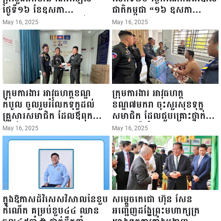
ថ្ងៃទី១៦ ខែឧសភា
ជាតិកម្ពុជា “១៦ ឧសភា
ឆ្នាំ២០២៥នេះ បានអញ្ជើញចុះ
១៩៤៥ ~ ១៦ ឧសភា
May 16, 2025
May 16, 2025
ធ្វើជំរឿនថ្នាក់ដឹកនាំមន្ត្រីរាជ
២០២៥”...
ការស៉ីវិល នៃក្រសួងព័ត៌មាន...
ក្រុមការងារ អាវុធហត្ថខណ្ឌ
ក្រុមការងារ អាវុធហត្ថ
កំបូល ចូលរួមរំលែកទុក្ខដល់
ខណ្ឌ៧មករា ចុះសួរសុខទុក្ខ
គ្រួសារសមាជិក ដែលឪពុកក្មេក
សមាជិក ដែលជួបគ្រោះថ្នាក់
របស់លោកទទួលមរណៈភាព!
ចរាចរណ៍ កំពុងសម្រាកព្យាបាល
May 16, 2025
May 16, 2025
នៅមន្ទីរពេទ្យ!
ក្នុងឱកាសដ៏វិសេសវិសាលនៃខួប
សម្តេចតេជោ ហ៊ុន សែន
កំណើត គម្រប់ខួប៤៤ ឈាន
អញ្ជើញដង្ហែព្រះមហាក្សត្រ