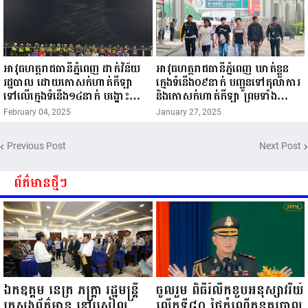
អាវុធហត្ថរាជធានីភ្នំពេញ ដាក់វិន័យ
អាវុធហត្ថរាជធានីភ្នំពេញ ឃាត់ខ្លួន
រដ្ឋបាល ដោយកោសក់ហាត់កីឡា
ក្មេងទំនើង០៩នាក់ បញ្ជូនទៅតុលាការ
ទៅលើក្មេងទំនើង១៤នាក់ បង្ហោះ
និងកោសក់ហាត់កីឡា ព្រមទាំង
ម៉ូតូលើផ្លូវសាធារណៈ!
ដកហូតម៉ូតូរក្សាទុក ០៣ខែ!
February 04, 2025
January 27, 2025
Previous Post
Next Post
ព័ត៌មានថ្មីៗ
ឯកឧត្តម នេត្រ ភក្ត្រា រដ្ឋមន្ត្រី
ចូលរួម ពិធីរំលឹកខួបអនុស្សាវរីយ៍
ក្រសួងព័ត៌មាន នៅរសៀល
លើកទី៨០ ថ្ងៃកំណើតនគរបាល