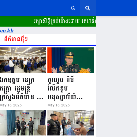
រក្សាសិទ្ធិគ្រប់យ៉ាងដោយ គេហទំព័រ ស្ពានដែក​ "WWW.SPE
om.kh
ព័ត៌មានថ្មីៗ
ឯកឧត្តម នេត្រ
ចូលរួម ពិធី
ភក្ត្រា រដ្ឋមន្ត្រី
រំលឹកខួប
ក្រសួងព័ត៌មាន នៅ
អនុស្សាវរីយ៍
រសៀលថ្ងៃទី១៦ ខែ
លើកទី៨០ ថ្ងៃ
May 16, 2025
May 16, 2025
ឧសភា
កំណើតនគរបាល
ឆ្នាំ២០២៥នេះ
ជាតិកម្ពុជា “១៦
បានអញ្ជើញចុះធ្វើ
ឧសភា ១៩៤៥ ~