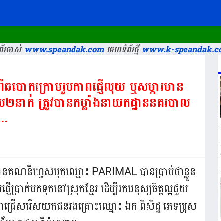
័រចាស់
www.speandak.com
គេហទំព័រថ្មី
www.k-speandak.c
ករណីឆបោកក្រោមរូបភាពផ្ញើលុយ ឬសម្ភារមាន
យ២នាក់ ត្រូវបានកម្លាំងនាយកដ្ឋាននគរបាល
..
មានគណនីហ្វេសបុកឈ្មោះ PARIMAL បានប្រាប់ថាខ្លួន
ញើប្រាក់មកទុកនៅស្រុកខ្មែរ ដើម្បីរកមនុស្សចិត្តល្អជួយ
ាជ្រើសរើសយកជនរងគ្រោះឈ្មោះ ឯក ពិសិដ្ឋ ភេទប្រុស