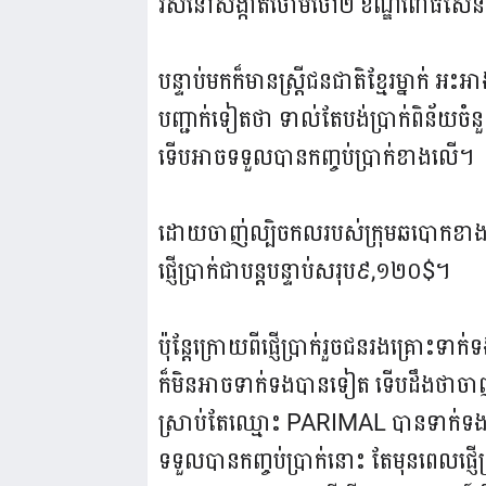
រស់នៅសង្កាត់ចោមចៅ២ ខណ្ឌពោធិ៍សែនជ
បន្ទាប់មកក៏មានស្រ្តីជនជាតិខ្មែរម្នាក់ អ
បញ្ជាក់ទៀតថា ទាល់តែបង់ប្រាក់ពិន័
ទើបអាចទទួលបានកញ្ចប់ប្រាក់ខាងលើ។
ដោយចាញ់ល្បិចកលរបស់ក្រុមឆបោកខាងល
ផ្ញើប្រាក់ជាបន្តបន្ទាប់សរុប៩,១២០$។
ប៉ុន្តែក្រោយពីផ្ញើប្រាក់រួចជនរងគ្រ
ក៏មិនអាចទាក់ទងបានទៀត ទើបដឹងថាចាញ់
ស្រាប់តែឈ្មោះ PARIMAL បានទាក់ទងមក
ទទួលបានកញ្ចប់ប្រាក់នោះ តែមុនពេលផ្