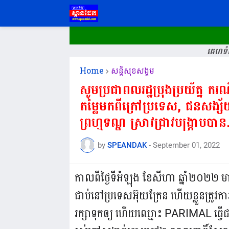
គេហទំព
Home
សន្តិសុខសង្គម
សូមប្រជាពលរដ្ឋប្រុងប្រយ័ត្ន 
តម្លៃមកពីក្រៅប្រទេស, ជនសង្ស័
ព្រហ្មទណ្ឌ ស្រាវជ្រាវបង្ក្រាបបាន.
by
SPEANDAK
-
September 01, 2022
កាលពីថ្ងៃទីអំឡុង ខែសីហា ឆ្នាំ២០២២ 
ជាប់នៅប្រទេសអ៊ុយក្រែន ហើយខ្លួនត្រូវការផ្
រក្សាទុកឲ្យ ហើយឈ្មោះ PARIMAL ធ្វើជ