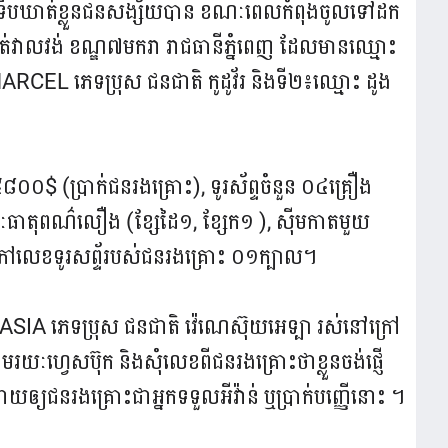
មន៍ទើបឃាត់ខ្លួនជនសង្ស័យបាន ខណៈពេលកំពុងចូលទៅដក
្កាត់វាលវង់ ខណ្ឌ៧មករា រាជធានីភ្នំពេញ ដែលមានឈ្មោះ
CEL ភេទប្រុស ជនជាតិ កូដូវ័រ និងទី២៖ឈ្មោះ ដូង
 ៥៨០០$ (ប្រាក់ជនរងគ្រោះ), ទូរស័ព្ទចំនួន ០៤គ្រឿង
ៈធាតុពណ៌លឿង (ខ្សែដៃ១, ខ្សែក១ ), ស៊ីមកាតមួយ
វភៅលេខទូរសព្ទ័របស់ជនរងគ្រោះ ០១ក្បាល។
IA ភេទប្រុស ជនជាតិ វ៉េណេស៊ុយអេទ្បា រស់នៅក្រៅ
យៈហ្វេសប៊ុក និងសុំលេខពីជនរងគ្រោះថាខ្លួនចង់ផ្ញើ
 ដោយឲ្យជនរងគ្រោះជាអ្នកទទួលអីវ៉ាន់ ឬប្រាក់បញ្ញើនោះ ។