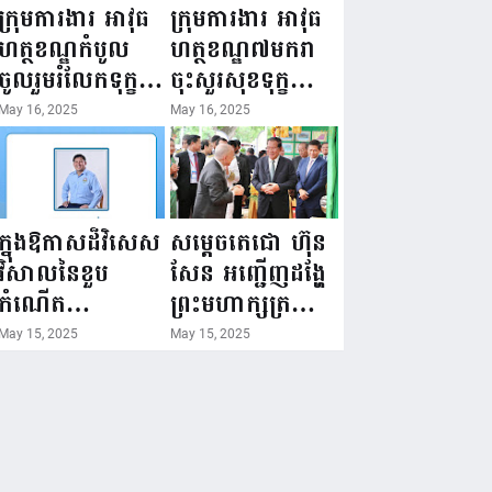
ជំរឿនថ្នាក់ដឹកនាំ
១៦ ឧសភា
ក្រុមការងារ អាវុធ
ក្រុមការងារ អាវុធ
មន្ត្រីរាជការស៉ីវិល
២០២៥”...
ហត្ថខណ្ឌកំបូល
ហត្ថខណ្ឌ៧មករា
នៃក្រសួងព័ត៌មាន...
ចូលរួមរំលែកទុក្ខ
ចុះសួរសុខទុក្ខ
ដល់គ្រួសារ
សមាជិក ដែលជួប
May 16, 2025
May 16, 2025
សមាជិក ដែល
គ្រោះថ្នាក់
ឪពុកក្មេករបស់
ចរាចរណ៍ កំពុង
លោកទទួលមរណៈ
សម្រាកព្យាបាល
ភាព!
នៅមន្ទីរពេទ្យ!
ក្នុងឱកាសដ៏វិសេស
សម្តេចតេជោ ហ៊ុន
វិសាលនៃខួប
សែន អញ្ជើញដង្ហែ
កំណើត
ព្រះមហាក្សត្រ
គម្រប់ខួប៤៤
យាងទតការតាំង
May 15, 2025
May 15, 2025
ឈានចូល៤៥ឆ្នាំ
បង្ហាញផលិតផល
🎉 ថ្នាក់ដឹកនាំ
កសិកម្ម កសិ
សមាជិក សមាជិកា
ឧស្សាហកម្ម និង
នៃក្រុមគ្រួសារ
សិប្បកម្ម ក្នុងព្រះ
កម្មវិធីអាជីវកម្ម
រាជពិធីច្រត់