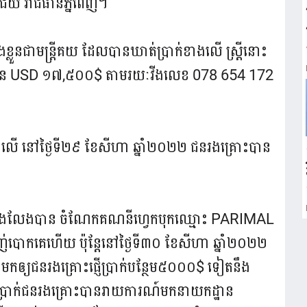
័យ រាជធានីភ្នំពេញ។
ះអាងខ្លួនជាមន្រ្តីគយ ដែលបានឃាត់ប្រាក់ខាងលើ ស្ត្រីនោះ
យចំនួន USD ១៧,៥០០$ តាមរយៈវីងលេខ 078 654 172
ើ នៅថ្ងៃទី២៩ ខែសីហា ឆ្នាំ២០២២ ជនរងគ្រោះបាន
ោះទាក់ទងលែងបាន ចំណែកគណនីហ្វេកបុកឈ្មោះ PARIMAL
បោកគេហើយ ប៉ុន្តែនៅថ្ងៃទី៣០ ខែសីហា ឆ្នាំ២០២២
ឲ្យជនរងគ្រោះផ្ញើប្រាក់បន្ថែម៥០០០$ ទៀតនឹង
ញើប្រាក់ជនរងគ្រោះបានរាយការណ៍មកនាយកដ្ឋាន