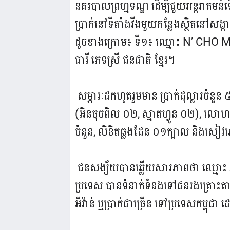
នគរបាលព្រហ្មទណ្ឌ ដើម្បីជួយអន្តរាគ
ប្រាក់នៅទីតាំងវីងមួយកន្លែងស្ថិតនៅសង
ដូចខាងក្រោម៖ ទី១៖ ឈ្មោះ N’ CHO MAR
ធារី ភេទស្រី ជនជាតិ ខ្មែរ។
សម្ភារៈដកហូតរួមមាន ប្រាក់ដុល្លារចំនួន
(អិនចុចពិល ០២, ស្មាតហ្វូន ០២), លោហ
ចំនួន, លិខិតឆ្លងដែន ០១ក្បាល និងសៀ
ជនសង្ស័យបានឆ្លើយសារភាពថា ឈ្មោះ AS
ប្រទេស បានទំនាក់ទំនងទៅជនរងគ្រោះតាមរ
អីវ៉ាន់ ឬប្រាក់ជាច្រើន ទៅប្រទេសកម្ពុជា