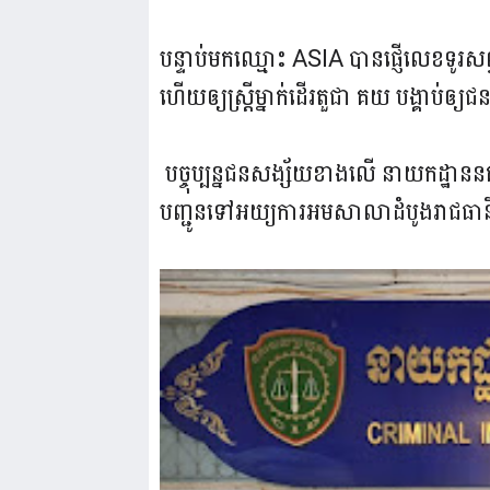
បន្ទាប់មកឈ្មោះ ASIA បានផ្ញើលេខទូ
ហើយឲ្យស្រ្តីម្នាក់ដើរតួជា គយ បង្គាប់ឲ្
បច្ចុប្បន្នជនសង្ស័យខាងលើ នាយកដ្ឋា
បញ្ជូនទៅអយ្យការអមសាលាដំបូងរាជធានីភ្ន