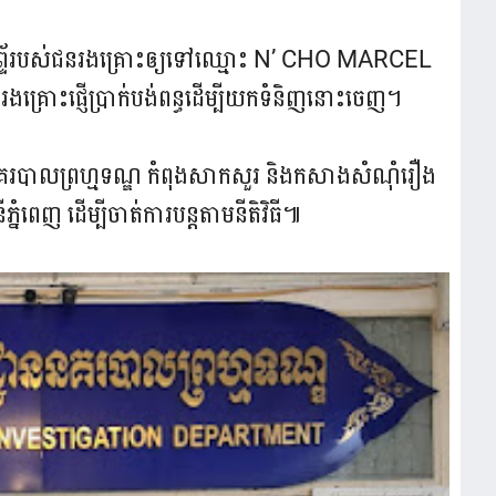
រសព្ទ័របស់ជនរងគ្រោះឲ្យទៅឈ្មោះ N’ CHO MARCEL
យជនរងគ្រោះផ្ញើប្រាក់បង់ពន្ធដើម្បីយកទំនិញនោះចេញ។
ននគរបាលព្រហ្មទណ្ឌ កំពុងសាកសួរ និងកសាងសំណុំរឿង
ំពេញ ដើម្បីចាត់ការបន្តតាមនីតិវិធី៕