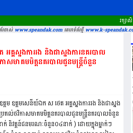
រក្សាសិទ្ធិគ្
័រចាស់
www.speandak.com
គេហទំព័រថ្មី
www.k-speandak.c
 អគ្គស្នងការរង និងជាស្នងការនគរបាល
ិកាសមាគមមិត្តនគរបាលជូនមន្ត្រីចំនួន​
ឧត្តម ឧត្តមសេនីយ៍ឯក ស ថេត អគ្គស្នងការរង និងជាស្នង
រគល់ថវិកាសមាគមមិត្តនគរបាលជូនមន្ត្រីនគរបាលចំនួន​
ក់ និវត្តន៍ជនមរណៈចំនួន០៤នាក់ ) ដោយក្នុងម្នាក់ៗ