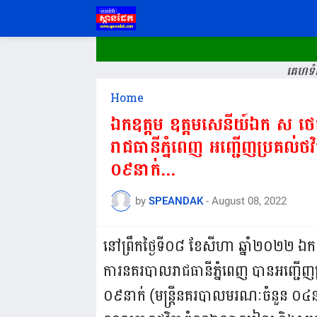
គេហទំព
Home
ឯកឧត្តម ឧត្តមសេនីយ៍ឯក ស ថេត
រាជធានីភ្នំពេញ​ អញ្ជើញប្រគល់ថវ
០៩នាក់​...
by
SPEANDAK
-
August 08, 2022
នៅព្រឹកថ្ងៃទី០៨ ខែសីហា ឆ្នាំ២០២២ ឯក
ការនគរបាលរាជធានីភ្នំពេញ បានអញ្ជើញប្
០៩នាក់​ (មន្ត្រីនគរបាលមរណៈចំនួន ០៤នា