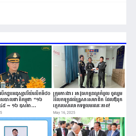
ីរំលឹកខួបអនុស្សាវរីយ៍លើកទី៨០
ក្រុមការងារ អាវុធហត្ថខណ្ឌកំបូល ចូលរួម
នគរបាលជាតិកម្ពុជា “១៦
រំលែកទុក្ខដល់គ្រួសារសមាជិក ដែលឪពុក
៤៥ ~ ១៦ ឧសភា
ក្មេករបស់លោកទទួលមរណៈភាព!
25
May 16, 2025