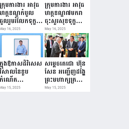
ជំរឿនថ្នាក់ដឹកនាំ
១៦ ឧសភា
ក្រុមការងារ អាវុធ
ក្រុមការងារ អាវុធ
មន្ត្រីរាជការស៉ីវិល
២០២៥”...
ហត្ថខណ្ឌកំបូល
ហត្ថខណ្ឌ៧មករា
នៃក្រសួងព័ត៌មាន...
ចូលរួមរំលែកទុក្ខ
ចុះសួរសុខទុក្ខ
ដល់គ្រួសារ
សមាជិក ដែលជួប
May 16, 2025
May 16, 2025
សមាជិក ដែល
គ្រោះថ្នាក់
ឪពុកក្មេករបស់
ចរាចរណ៍ កំពុង
លោកទទួលមរណៈ
សម្រាកព្យាបាល
ភាព!
នៅមន្ទីរពេទ្យ!
ក្នុងឱកាសដ៏វិសេស
សម្តេចតេជោ ហ៊ុន
វិសាលនៃខួប
សែន អញ្ជើញដង្ហែ
កំណើត
ព្រះមហាក្សត្រ
គម្រប់ខួប៤៤
យាងទតការតាំង
May 15, 2025
May 15, 2025
ឈានចូល៤៥ឆ្នាំ
បង្ហាញផលិតផល
🎉 ថ្នាក់ដឹកនាំ
កសិកម្ម កសិ
សមាជិក សមាជិកា
ឧស្សាហកម្ម និង
នៃក្រុមគ្រួសារ
សិប្បកម្ម ក្នុងព្រះ
កម្មវិធីអាជីវកម្ម
រាជពិធីច្រត់