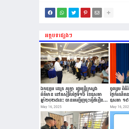
អត្ថបទផ្សេងៗ
ឯកឧត្តម នេត្រ ភក្ត្រា រដ្ឋមន្ត្រីក្រសួង
ចូលរួម ពិធ
ព័ត៌មាន នៅរសៀលថ្ងៃទី១៦ ខែឧសភា
ថ្ងៃកំណើត
ឆ្នាំ២០២៥នេះ បានអញ្ជើញចុះធ្វើជំរឿន
ឧសភា ១៩
ថ្នាក់ដឹកនាំមន្ត្រីរាជការស៉ីវិល នៃក្រសួង
២០២៥”...
May 16, 2025
May 16, 20
ព័ត៌មាន...