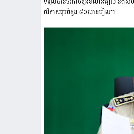
ទទួលបាន​ថវិកាចំនួន​៦លានរៀល និងសហព័
ថវិកាសរុបចំនួន ៥០លានរៀល​៕