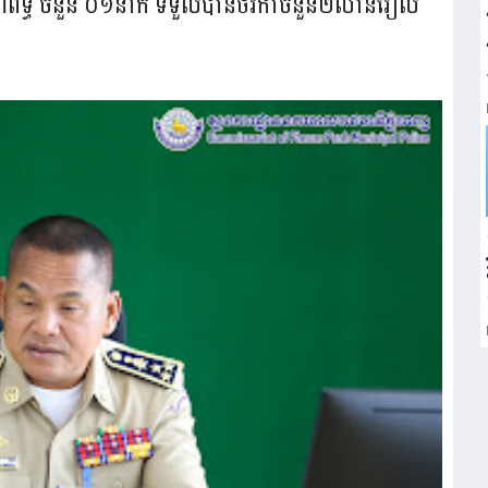
ទ្ធ ចំនួន ០១នាក់ ​ទទួលបាន​ថវិកាចំនួន​២លានរៀល