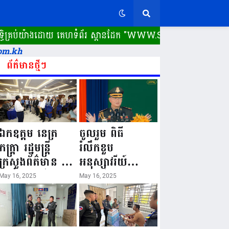
រប់យ៉ាងដោយ គេហទំព័រ ស្ពានដែក​ "WWW.SPEANDAK.COM" គេហទំព័រ 
om.kh
ព័ត៌មានថ្មីៗ
ឯកឧត្តម នេត្រ
ចូលរួម ពិធី
ភក្ត្រា រដ្ឋមន្ត្រី
រំលឹកខួប
ក្រសួងព័ត៌មាន នៅ
អនុស្សាវរីយ៍
រសៀលថ្ងៃទី១៦ ខែ
លើកទី៨០ ថ្ងៃ
May 16, 2025
May 16, 2025
ឧសភា
កំណើតនគរបាល
ឆ្នាំ២០២៥នេះ
ជាតិកម្ពុជា “១៦
បានអញ្ជើញចុះធ្វើ
ឧសភា ១៩៤៥ ~