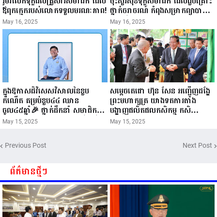
រួមរំលែកទុក្ខដល់គ្រួសារសមាជិក ដែល
ចុះសួរសុខទុក្ខសមាជិក ដែលជួបគ្រោះ
ឪពុកក្មេករបស់លោកទទួលមរណៈភាព!
ថ្នាក់ចរាចរណ៍ កំពុងសម្រាកព្យាបាល
នៅមន្ទីរពេទ្យ!
May 16, 2025
May 16, 2025
ក្នុងឱកាសដ៏វិសេសវិសាលនៃខួប
សម្តេចតេជោ ហ៊ុន សែន អញ្ជើញដង្ហែ
កំណើត គម្រប់ខួប៤៤ ឈាន
ព្រះមហាក្សត្រ យាងទតការតាំង
ចូល៤៥ឆ្នាំ🎉 ថ្នាក់ដឹកនាំ សមាជិក
បង្ហាញផលិតផលកសិកម្ម កសិ
សមាជិកា នៃក្រុមគ្រួសារកម្មវិធីអាជីវ
ឧស្សាហកម្ម និងសិប្បកម្ម ក្នុងព្រះរាជ
May 15, 2025
May 15, 2025
កម្មចល័ត និងកម្មករសំណង់ សូមគោរព
ពិធីច្រត់ព្រះនង្គ័ល...
ជូនពរ ជូនចំពោះ ឯកឧត្តម សាយ
Previous Post
Next Post
សំអាល់ ប្រធានសហភាពសហព័ន្ធ
យុវជនកម្ពុជា រាធានីភ្នំពេញ សូមទទួល
បាននូវ សុខភាពល្អបរិបូរណ៍
ព័ត៌មានថ្មីៗ
កម្លាំងមាំមួន បញ្ញាញាណវាងវៃ
អាយុយឺនយូរ ...