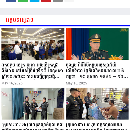
អត្ថបទផ្សេងៗ
ឯកឧត្តម នេត្រ ភក្ត្រា រដ្ឋមន្ត្រីក្រសួង
ចូលរួម ពិធីរំលឹកខួបអនុស្សាវរីយ៍
ព័ត៌មាន នៅរសៀលថ្ងៃទី១៦ ខែឧសភា
លើកទី៨០ ថ្ងៃកំណើតនគរបាលជាតិ
ឆ្នាំ២០២៥នេះ បានអញ្ជើញចុះធ្វើ
កម្ពុជា “១៦ ឧសភា ១៩៤៥ ~ ១៦
ជំរឿនថ្នាក់ដឹកនាំមន្ត្រីរាជការស៉ីវិល នៃ
ឧសភា ២០២៥”...
May 16, 2025
May 16, 2025
ក្រសួងព័ត៌មាន...
ក្រុមការងារ អាវុធហត្ថខណ្ឌកំបូល ចូល
ក្រុមការងារ អាវុធហត្ថខណ្ឌ៧មករា