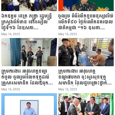
ឯកឧត្តម នេត្រ ភក្ត្រា រដ្ឋមន្ត្រី
ចូលរួម ពិធីរំលឹកខួបអនុស្សាវរីយ៍
ក្រសួងព័ត៌មាន នៅរសៀល
លើកទី៨០ ថ្ងៃកំណើតនគរបាល
ថ្ងៃទី១៦ ខែឧសភា
ជាតិកម្ពុជា “១៦ ឧសភា
ឆ្នាំ២០២៥នេះ បានអញ្ជើញចុះ
១៩៤៥ ~ ១៦ ឧសភា
May 16, 2025
May 16, 2025
ធ្វើជំរឿនថ្នាក់ដឹកនាំមន្ត្រីរាជ
២០២៥”...
ការស៉ីវិល នៃក្រសួងព័ត៌មាន...
ក្រុមការងារ អាវុធហត្ថខណ្ឌ
ក្រុមការងារ អាវុធហត្ថ
កំបូល ចូលរួមរំលែកទុក្ខដល់
ខណ្ឌ៧មករា ចុះសួរសុខទុក្ខ
គ្រួសារសមាជិក ដែលឪពុកក្មេក
សមាជិក ដែលជួបគ្រោះថ្នាក់
របស់លោកទទួលមរណៈភាព!
ចរាចរណ៍ កំពុងសម្រាកព្យាបាល
May 16, 2025
May 16, 2025
នៅមន្ទីរពេទ្យ!