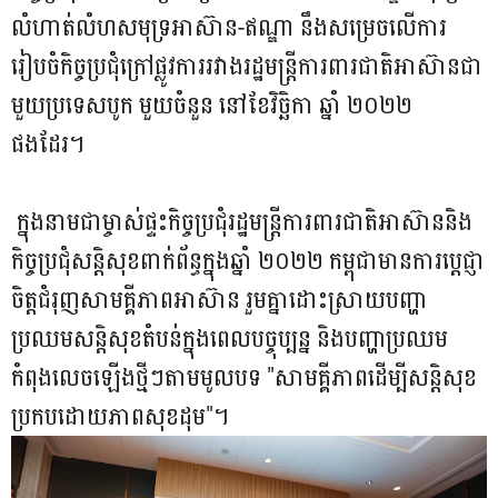
លំហាត់លំហសមុទ្រអាស៊ាន-ឥណ្ឌា នឹងសម្រេចលើការ
រៀបចំកិច្ចប្រជុំក្រៅផ្លូវការរវាងរដ្ឋមន្ត្រីការពារជាតិអាស៊ានជា
មួយប្រទេសបូក មួយចំនួន នៅខែវិច្ឆិកា ឆ្នាំ ២០២២
ផងដែរ។
ក្នុងនាមជាម្ចាស់ផ្ទះកិច្ចប្រជុំរដ្ឋមន្ត្រីការពារជាតិអាស៊ាននិង
កិច្ចប្រជុំសន្តិសុខពាក់ព័ន្ធក្នុងឆ្នាំ ២០២២ កម្ពុជាមានការប្ដេជ្ញា
ចិត្តជំរុញសាមគ្គីភាពអាស៊ាន រួមគ្នាដោះស្រាយបញ្ហា
ប្រឈមសន្តិសុខតំបន់ក្នុងពេលបច្ចុប្បន្ន និងបញ្ហាប្រឈម
កំពុងលេចឡើងថ្មីៗតាមមូលបទ "សាមគ្គីភាពដើម្បីសន្តិសុខ
ប្រកបដោយភាពសុខដុម"។