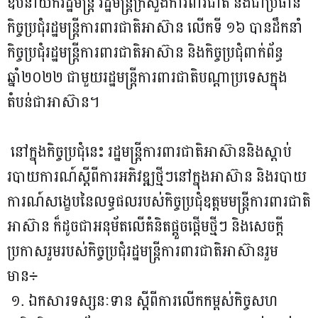
ឧបនាយករដ្ឋមន្ត្រី រដ្ឋមន្ត្រីក្រសួងការពារជាតិ និងជាប្រធាន
កិច្ចប្រជុំរដ្ឋមន្ត្រីការពារជាតិអាស៊ាន លើកទី ១៦ បានដឹកនាំ
កិច្ចប្រជុំរដ្ឋមន្ត្រីការពារជាតិអាស៊ាន និងកិច្ចប្រជុំពាក់ព័ន្ធ
ឆ្នាំ២០២២ ជាមួយរដ្ឋមន្ត្រីការពារជាតិបណ្ដាប្រទេសក្នុង
តំបន់ជាអាស៊ាន។
នៅក្នុងកិច្ចប្រជុំនេះ រដ្ឋមន្ត្រីការពារជាតិអាស៊ាននិងស្ដាប់
របាយការណ៍ស្ដីពីការអភិវឌ្ឍថ្មីៗនៅក្នុងអាស៊ាន និងរបាយ
ការណ៍សង្ខេបនៃលទ្ធផលរបស់កិច្ចប្រជុំឧត្តមមន្ត្រីការពារជាតិ
អាស៊ាន ក៏ដូចជាអនុម័តលើគំនិតផ្តួចផ្តើមថ្មីៗ និងសេចក្តី
ប្រកាសរួមរបស់កិច្ចប្រជុំរដ្ឋមន្ត្រីការពារជាតិអាស៊ានរួម
មាន÷
១. ឯកសារទស្សនៈទាន ស្ដីពីការលើកកម្ពស់កិច្ចសហ