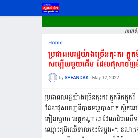
គេហទំព
Home
ប្រជាពលរដ្ឋយ៉ាងច្រើនកុះករ ភ្ល
សម្បើយមួយដើម ដែលផុសចេញពី
by
SPEANDAK
-
May 12, 2022
ប្រជាពលរដ្ឋយ៉ាងច្រើនកុះករ ភ្លូកទឹកភ
ដែលផុសចេញពីបាតទន្លេបាសាក់ ស្ថិតនៅក
កៀនស្វាយ ខេត្តកណ្តាល ដែលដើមឈើទាលនេ
ឈ្មោះភូមិឈើទាលនេះតែម្តង»។ ខណៈនេះ 