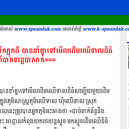
័រចាស់
www.speandak.com
គេហទំព័រថ្មី
www.k-speandak.c
ូកទឹកភ្លុកដី បាននាំគ្នាទៅមើលដើមឈើទាលដ៏ធំ
បាតទន្លេបាសាក់===
្លុកដី បាននាំគ្នាទៅមើលដើមឈើទាលដ៏ធំសម្បើយមួយដើម
្នុងភូមិសាស្ត្រភូមិឈើទាល ឃុំឈើទាល ស្រុក
ះត្រូវបានអ្នកភូមិអះអាងថា «ជាប់ពាក់ព័ន្ធនឹង
អាជ្ញាធរកំពុងយករថយន្តស្ទូច មកស្ទូចដើមឈើដ៏ធំ