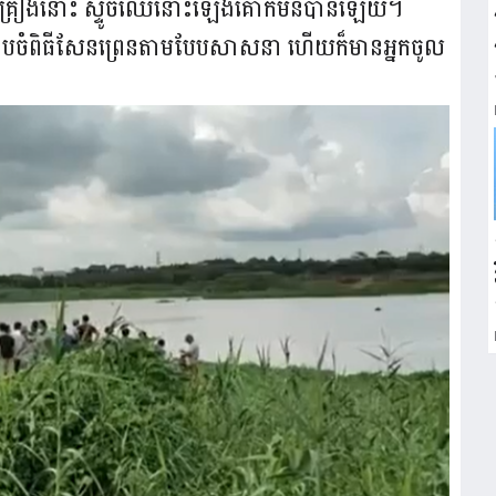
ំនួន២គ្រឿងនោះ ស្ទូចឈើនោះឡើងគោកមិនបានឡើយ។
ៀបចំពិធីសែនព្រេនតាមបែបសាសនា ហើយក៏មានអ្នកចូល