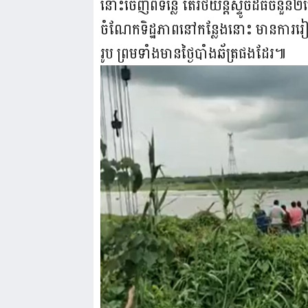
នោះចេញពីទន្លេ តែរថយន្តស្ទូចដ៏ធំច
ចំណែកទិដ្ឋភាពនៅកន្លែងនោះ មានការរ
រូប ព្រមទាំងមានថ្ងៃបាំងឆ័ត្រផងដែរ៕