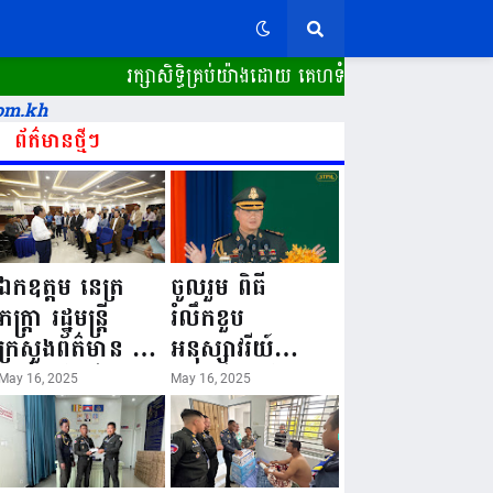
រក្សាសិទ្ធិគ្រប់យ៉ាងដោយ គេហទំព័រ ស្ពានដែក​ "WWW.SPE
om.kh
ព័ត៌មានថ្មីៗ
ឯកឧត្តម នេត្រ
ចូលរួម ពិធី
ភក្ត្រា រដ្ឋមន្ត្រី
រំលឹកខួប
ក្រសួងព័ត៌មាន នៅ
អនុស្សាវរីយ៍
រសៀលថ្ងៃទី១៦ ខែ
លើកទី៨០ ថ្ងៃ
May 16, 2025
May 16, 2025
ឧសភា
កំណើតនគរបាល
ឆ្នាំ២០២៥នេះ
ជាតិកម្ពុជា “១៦
បានអញ្ជើញចុះធ្វើ
ឧសភា ១៩៤៥ ~