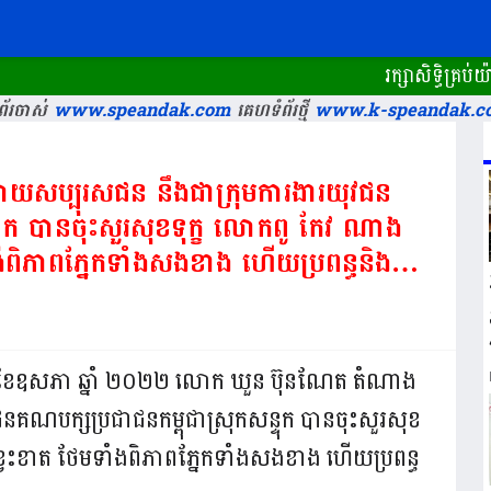
រក្សាសិទ្ធិគ្រប់យ៉ាងដ
័រចាស់
www.speandak.com
គេហទំព័រថ្មី
www.k-speandak.c
យ​សប្បុរសជន​ នឹងជាក្រុមការងារយុវជន
ុក​ បានចុះសួរសុខទុក្ខ លោកពូ​ កែវ​ ណាង​
ិភាព​ភែ្នក​ទាំងសងខាង​ ហើយប្រពន្ធនិងកូន
ី​១០​ ខែ​ឧសភា​ ឆ្នាំ​ ២០២២ លោក​ ឃួន​ ប៊ុន​ណែត​ តំណាង
គណបក្សប្រជាជនកម្ពុជា​ស្រុកសន្ទុក​ បានចុះសួរសុខ
្វះខាត ថែមទាំងពិភាព​ភែ្នក​ទាំងសងខាង​ ហើយប្រពន្ធ