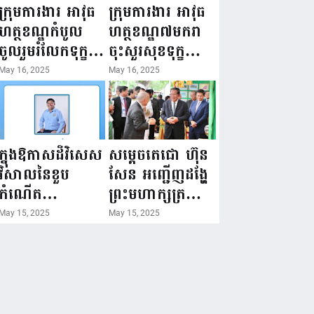
ជំរឿនថ្នាក់ដឹកនាំ
១៦ ឧសភា
ក្រុមការងារ អាវុធ
ក្រុមការងារ អាវុធ
មន្ត្រីរាជការស៉ីវិល
២០២៥”...
ហត្ថខណ្ឌកំបូល
ហត្ថខណ្ឌ៧មករា
នៃក្រសួងព័ត៌មាន...
ចូលរួមរំលែកទុក្ខ
ចុះសួរសុខទុក្ខ
ដល់គ្រួសារ
សមាជិក ដែលជួប
May 16, 2025
May 16, 2025
សមាជិក ដែល
គ្រោះថ្នាក់
ឪពុកក្មេករបស់
ចរាចរណ៍ កំពុង
លោកទទួលមរណៈ
សម្រាកព្យាបាល
ភាព!
នៅមន្ទីរពេទ្យ!
ក្នុងឱកាសដ៏វិសេស
សម្តេចតេជោ ហ៊ុន
វិសាលនៃខួប
សែន អញ្ជើញដង្ហែ
កំណើត
ព្រះមហាក្សត្រ
គម្រប់ខួប៤៤
យាងទតការតាំង
May 15, 2025
May 15, 2025
ឈានចូល៤៥ឆ្នាំ
បង្ហាញផលិតផល
🎉 ថ្នាក់ដឹកនាំ
កសិកម្ម កសិ
សមាជិក សមាជិកា
ឧស្សាហកម្ម និង
នៃក្រុមគ្រួសារ
សិប្បកម្ម ក្នុងព្រះ
កម្មវិធីអាជីវកម្ម
រាជពិធីច្រត់