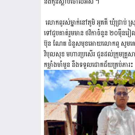
និងកូនស្លាប់ចោលអស់​ ។
លោកពូរស់ម្នាក់នៅភូមិ​ អូគគី​ ឃុំ​ជ្រាប់​ 
ទៅជូបគាត់រួមមាន ថវិកា​ចំនួន ២០មុឺនរៀល
ប៊ុន​ ណែត​​ ជំនួសមុខអោយលោកពូ​ សូមគោរព
វិបុល​សុខ​ មហារប្រសេីរ​ ជូនដល់ក្រុមគ្
កម្លាំងមាំមួន នឹងទទួលជោគជ័យគ្រប់ភារះ