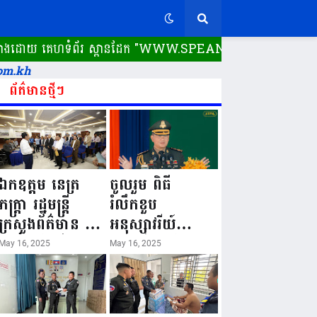
ោយ គេហទំព័រ ស្ពានដែក​ "WWW.SPEANDAK.COM" គេហទំព័រ ស្ពានដែក
om.kh
ព័ត៌មានថ្មីៗ
ឯកឧត្តម នេត្រ
ចូលរួម ពិធី
ភក្ត្រា រដ្ឋមន្ត្រី
រំលឹកខួប
ក្រសួងព័ត៌មាន នៅ
អនុស្សាវរីយ៍
រសៀលថ្ងៃទី១៦ ខែ
លើកទី៨០ ថ្ងៃ
May 16, 2025
May 16, 2025
ឧសភា
កំណើតនគរបាល
ឆ្នាំ២០២៥នេះ
ជាតិកម្ពុជា “១៦
បានអញ្ជើញចុះធ្វើ
ឧសភា ១៩៤៥ ~