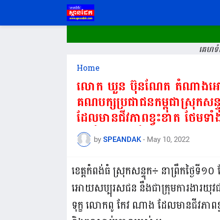
គេហទំព
Home
លោក​ ឃួន​ ប៊ុន​ណែត​ តំណាងអោ
គណបក្សប្រជាជនកម្ពុជា​ស្រុកសន្ទ
ដែលមានជីវភាពខ្វះខាត ថែមទាំងព
ស្លាប់ចោលអស់​ ។==
by
SPEANDAK
-
May 10, 2022
ខេត្តកំពង់ធំ​ ស្រុកសន្ទុក​÷ នាព្រឹកថ្ងៃទ
អោយ​សប្បុរសជន​ នឹងជាក្រុមការងារយុវជន
ទុក្ខ លោកពូ​ កែវ​ ណាង​ ដែលមានជីវភាពខ