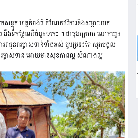
ស្រុកសន្ទុក​ ខេត្តកំពង់ធំ​ ចំណែកថវិការនិងសម្ភារ:យក
​ នឹងទឹកផែ្លឈេឺចំនួន​១កេះ​ ។ ជាចុងក្រោយ​ លោកឃួន​
ជូនពរ​ម្ចាស់ទាន់ទាំងអស់​ ជួបប្រទះ​តែ​ សុភមង្គល​
រួសារម្ចាស់ទាន​ អោយមានសុខភាពល្អ​ សំណាងល្អ​