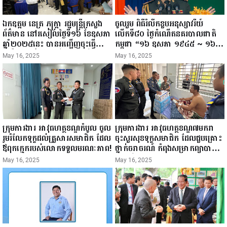
ឯកឧត្តម នេត្រ ភក្ត្រា រដ្ឋមន្ត្រីក្រសួង
ចូលរួម ពិធីរំលឹកខួបអនុស្សាវរីយ៍
ព័ត៌មាន នៅរសៀលថ្ងៃទី១៦ ខែឧសភា
លើកទី៨០ ថ្ងៃកំណើតនគរបាលជាតិ
ឆ្នាំ២០២៥នេះ បានអញ្ជើញចុះធ្វើ
កម្ពុជា “១៦ ឧសភា ១៩៤៥ ~ ១៦
ជំរឿនថ្នាក់ដឹកនាំមន្ត្រីរាជការស៉ីវិល នៃ
ឧសភា ២០២៥”...
May 16, 2025
May 16, 2025
ក្រសួងព័ត៌មាន...
ក្រុមការងារ អាវុធហត្ថខណ្ឌកំបូល ចូល
ក្រុមការងារ អាវុធហត្ថខណ្ឌ៧មករា
រួមរំលែកទុក្ខដល់គ្រួសារសមាជិក ដែល
ចុះសួរសុខទុក្ខសមាជិក ដែលជួបគ្រោះ
ឪពុកក្មេករបស់លោកទទួលមរណៈភាព!
ថ្នាក់ចរាចរណ៍ កំពុងសម្រាកព្យាបាល
នៅមន្ទីរពេទ្យ!
May 16, 2025
May 16, 2025