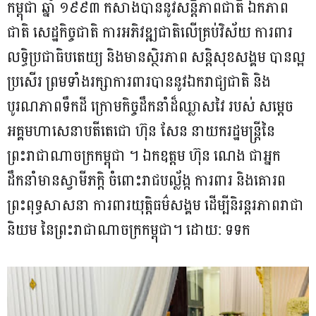
កម្ពុជា ឆ្នាំ ១៩៩៣ កសាងបាននូវសន្តិភាពជាតិ ឯកភាព
ជាតិ សេដ្ឋកិច្ចជាតិ ការអភិវឌ្ឍជាតិលើគ្រប់វិស័យ ការពារ
លទ្ធិប្រជាធិបតេយ្យ និងមានស្ថិរភាព សន្តិសុខសង្គម បានល្អ
ប្រសើរ ព្រមទាំងរក្សាការពារបាននូវឯករាជ្យជាតិ និង
បូរណភាពទឹកដី ក្រោមកិច្ចដឹកនាំដ៏ឈ្លាសវៃ របស់ សម្តេច
អគ្គមហាសេនាបតីតេជោ ហ៊ុន សែន នាយករដ្ឋមន្ត្រីនៃ
ព្រះរាជាណាចក្រកម្ពុជា ។ ឯកឧត្តម ហ៊ុន ណេង ជាអ្នក
ដឹកនាំមានស្វាមីភក្តិ ចំពោះរាជបល្ល័ង្ក ការពារ និងគោរព
ព្រះពុទ្ធសាសនា ការពារយុត្តិធម៌សង្គម ដើម្បីនិរន្តរភាពរាជា
និយម នៃព្រះរាជាណាចក្រកម្ពុជា។ ដោយ: ទទក