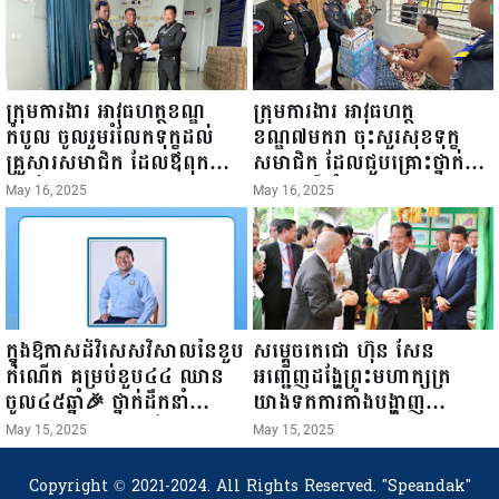
ការស៉ីវិល នៃក្រសួងព័ត៌មាន...
ក្រុមការងារ អាវុធហត្ថខណ្ឌ
ក្រុមការងារ អាវុធហត្ថ
កំបូល ចូលរួមរំលែកទុក្ខដល់
ខណ្ឌ៧មករា ចុះសួរសុខទុក្ខ
គ្រួសារសមាជិក ដែលឪពុកក្មេក
សមាជិក ដែលជួបគ្រោះថ្នាក់
របស់លោកទទួលមរណៈភាព!
ចរាចរណ៍ កំពុងសម្រាកព្យាបាល
May 16, 2025
May 16, 2025
នៅមន្ទីរពេទ្យ!
ក្នុងឱកាសដ៏វិសេសវិសាលនៃខួប
សម្តេចតេជោ ហ៊ុន សែន
កំណើត គម្រប់ខួប៤៤ ឈាន
អញ្ជើញដង្ហែព្រះមហាក្សត្រ
ចូល៤៥ឆ្នាំ🎉 ថ្នាក់ដឹកនាំ
យាងទតការតាំងបង្ហាញ
សមាជិក សមាជិកា នៃក្រុម
ផលិតផលកសិកម្ម កសិ
May 15, 2025
May 15, 2025
គ្រួសារកម្មវិធីអាជីវកម្មចល័ត និង
ឧស្សាហកម្ម និងសិប្បកម្ម ក្នុង
កម្មករសំណង់ សូមគោរពជូនពរ
ព្រះរាជពិធីច្រត់ព្រះនង្គ័ល...
Copyright © 2021-2024. All Rights Reserved.
"Speandak"