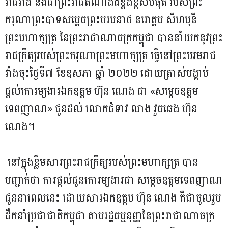
ព្រះមហាក្សត្រ ===
រាជវាំង និងជាព្រះរាជតំណាងដ៏ខ្ពង់ខ្ពស់បំផុត របស់ព្រះ
ករុណាព្រះបាទសម្ដេចព្រះបរមនាថ នរោត្តម សីហមុនី
ព្រះមហាក្សត្រ នៃព្រះរាជាណាចក្រកម្ពុជា បាននាំយកនូវព្រះ
រាជក្រឹត្យរបស់ព្រះករុណាព្រះមហាក្សត្រ ធ្វើនៅព្រះបរមរាជ
វាំងចុះថ្ងៃទី៧ ខែឧសភា ឆ្នាំ ២០២២ ដោយត្រាស់បង្គាប់
ផ្តល់គោរម្យងារឯកឧត្តម ហ៊ុន ណេង ជា «សម្ដេចឧត្ដម
ទេពញាណ» ជូនដល់ លោកជំទាវ លាង វួចឆេង ហ៊ុន
ណេង។
នៅក្នុងខ្លឹមសារព្រះរាជក្រឹត្យរបស់ព្រះមហាក្សត្រ បាន
បញ្ជាក់ថា ការផ្តល់ជូនគោរម្យងារជា សម្តេចឧត្តមទេពញាណ
ជូននាពេលនេះ ដោយសារឯកឧត្តម ហ៊ុន ណេង គឺជាចូលរួម
ដឹកនាំប្រជាជាតិកម្ពុជា តាមរដ្ឋធម្មនុញ្ញនៃព្រះរាជាណាចក្រ