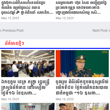
ក្នុងឱកាសដ៏វិសេសវិសាលនៃខួប
សម្តេចតេជោ ហ៊ុន សែន អញ្ជើញដង្ហែ
កំណើត គម្រប់ខួប៤៤ ឈាន
ព្រះមហាក្សត្រ យាងទតការតាំង
ចូល៤៥ឆ្នាំ🎉 ថ្នាក់ដឹកនាំ សមាជិក
បង្ហាញផលិតផលកសិកម្ម កសិ
សមាជិកា នៃក្រុមគ្រួសារកម្មវិធីអាជីវ
ឧស្សាហកម្ម និងសិប្បកម្ម ក្នុងព្រះរាជ
May 15, 2025
May 15, 2025
កម្មចល័ត និងកម្មករសំណង់ សូមគោរព
ពិធីច្រត់ព្រះនង្គ័ល...
ជូនពរ ជូនចំពោះ ឯកឧត្តម សាយ
Previous Post
Next Post
សំអាល់ ប្រធានសហភាពសហព័ន្ធ
យុវជនកម្ពុជា រាធានីភ្នំពេញ សូមទទួល
បាននូវ សុខភាពល្អបរិបូរណ៍
ព័ត៌មានថ្មីៗ
កម្លាំងមាំមួន បញ្ញាញាណវាងវៃ
អាយុយឺនយូរ ...
ឯកឧត្តម នេត្រ ភក្ត្រា រដ្ឋមន្ត្រី
ចូលរួម ពិធីរំលឹកខួបអនុស្សាវរីយ៍
ក្រសួងព័ត៌មាន នៅរសៀល
លើកទី៨០ ថ្ងៃកំណើតនគរបាល
ថ្ងៃទី១៦ ខែឧសភា
ជាតិកម្ពុជា “១៦ ឧសភា
ឆ្នាំ២០២៥នេះ បានអញ្ជើញចុះ
១៩៤៥ ~ ១៦ ឧសភា
May 16, 2025
May 16, 2025
ធ្វើជំរឿនថ្នាក់ដឹកនាំមន្ត្រីរាជ
២០២៥”...