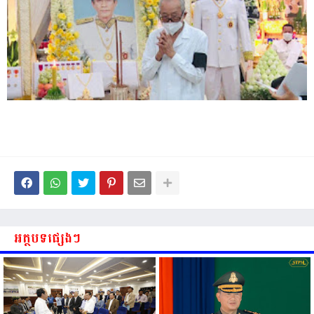
អត្ថបទផ្សេងៗ