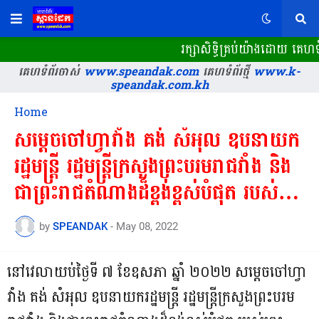
រក្សាសិទ្ធិគ្រប់យ៉ាងដោយ គេហទំ
គេហទំព័រចាស់
www.speandak.com
គេហទំព័រថ្មី
www.k-
speandak.com.kh
Home
សម្តេចចៅហ្វាវាំង គង់ សំអុល ឧបនាយក
រដ្ឋមន្ត្រី រដ្ឋមន្ត្រីក្រសួងព្រះបរមរាជវាំង និង
ជាព្រះរាជតំណាងដ៏ខ្ពង់ខ្ពស់បំផុត របស់ព្រះ
ករុណាព្រះបាទសម្ដេចព្រះបរមនាថ
by
SPEANDAK
-
May 08, 2022
នរោត្តម សីហមុនី ព្រះមហាក្សត្រ នៃ
ព្រះរាជាណាចក្រកម្ពុជា បាននាំយកនូវ
នៅវេលាយប់ថ្ងៃទី ៧ ខែឧសភា ឆ្នាំ ២០២២ សម្តេចចៅហ្វា
ព្រះរាជក្រឹត្យរបស់ព្រះករុណា
វាំង គង់ សំអុល ឧបនាយករដ្ឋមន្ត្រី រដ្ឋមន្ត្រីក្រសួងព្រះបរម