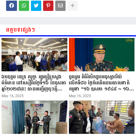
អត្ថបទផ្សេងៗ
ឯកឧត្តម នេត្រ ភក្ត្រា រដ្ឋមន្ត្រីក្រសួង
ចូលរួម ពិធីរំលឹកខួបអនុស្សាវរីយ៍
ព័ត៌មាន នៅរសៀលថ្ងៃទី១៦ ខែឧសភា
លើកទី៨០ ថ្ងៃកំណើតនគរបាលជាតិ
ឆ្នាំ២០២៥នេះ បានអញ្ជើញចុះធ្វើ
កម្ពុជា “១៦ ឧសភា ១៩៤៥ ~ ១៦
ជំរឿនថ្នាក់ដឹកនាំមន្ត្រីរាជការស៉ីវិល នៃ
ឧសភា ២០២៥”...
May 16, 2025
May 16, 2025
ក្រសួងព័ត៌មាន...