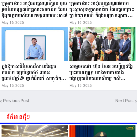
ក្រុមការងារ អាវុធហត្ថខណ្ឌកំបូល ចូល
ក្រុមការងារ អាវុធហត្ថខណ្ឌ៧មករា
រួមរំលែកទុក្ខដល់គ្រួសារសមាជិក ដែល
ចុះសួរសុខទុក្ខសមាជិក ដែលជួបគ្រោះ
ឪពុកក្មេករបស់លោកទទួលមរណៈភាព!
ថ្នាក់ចរាចរណ៍ កំពុងសម្រាកព្យាបាល
នៅមន្ទីរពេទ្យ!
May 16, 2025
May 16, 2025
ក្នុងឱកាសដ៏វិសេសវិសាលនៃខួប
សម្តេចតេជោ ហ៊ុន សែន អញ្ជើញដង្ហែ
កំណើត គម្រប់ខួប៤៤ ឈាន
ព្រះមហាក្សត្រ យាងទតការតាំង
ចូល៤៥ឆ្នាំ🎉 ថ្នាក់ដឹកនាំ សមាជិក
បង្ហាញផលិតផលកសិកម្ម កសិ
សមាជិកា នៃក្រុមគ្រួសារកម្មវិធីអាជីវ
ឧស្សាហកម្ម និងសិប្បកម្ម ក្នុងព្រះរាជ
May 15, 2025
May 15, 2025
កម្មចល័ត និងកម្មករសំណង់ សូមគោរព
ពិធីច្រត់ព្រះនង្គ័ល...
ជូនពរ ជូនចំពោះ ឯកឧត្តម សាយ
Previous Post
Next Post
សំអាល់ ប្រធានសហភាពសហព័ន្ធ
យុវជនកម្ពុជា រាធានីភ្នំពេញ សូមទទួល
បាននូវ សុខភាពល្អបរិបូរណ៍
ព័ត៌មានថ្មីៗ
កម្លាំងមាំមួន បញ្ញាញាណវាងវៃ
អាយុយឺនយូរ ...