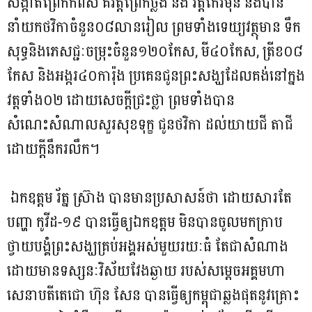
សង្កាត់​ព្រែកកំពឹស គឺ​វត្ត​ព្រែក​ថ្លឹង និង វត្ត​កែវ​មុនី និង​បាន​
នាំយក​ថវិកា​ចំនួន​០៨​លាន​រៀល ព្រមទាំង​ទេយ្យវត្ថុ​មាន ទឹក​
សុទ្ធ​និង​ភេសជ្ជៈ​ចម្រុះ​ចំនួន​១២០​កែស​, មី​៤០​កែស​, ត្រីខ​០៨​
កែស និង​អង្ករ​៤០​កា​រ៉ុង ប្រគេន​ជូន​ព្រះសង្ឃ​ដែល​គង់នៅ​ក្នង​
វត្ត​ទាំង​០២ ដោយ​សេចក្តី​ជ្រះថ្លា ព្រមទាំង​បាន​
សំណេះសំណាល​សួរសុខទុក្ខ ជូន​ថវិកា ដល់​យាយជី តាជី
ដោយ​ក្តី​នឹករលឹក​។
​ឯកឧត្តម រ័ត្ន ស្រ៊ាង បាន​មានប្រសាសន៍ថា ដោយសារ​តែ​
បញ្ហា កូវី​ដ​-១៩ បាន​ធ្វើឲ្យ​ឯកឧត្តម មិន​បាន​ចូល​មក​ក្រាប
ថ្វាយបង្គំ​ព្រះសង្ឃ​គ្រប់​អង្គ​អស់​មួយរយៈ​ធំ តែ​ជា​សំណាង
ដោយ​មាន​ទស្សនៈវិស័យ​វែងឆ្ងាយ របស់​សម្តេច​អគ្គមហា
សេនាបតី​តេជោ ហ៊ុន សែន បាន​ធ្វើឲ្យ​កម្ពុជា​ឆ្លង​ផុត​នូវ​គ្រោះ​