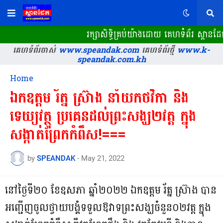
រក្សាសិទ្ធិគ្រប់យ៉ាងដោយ គេហទំព័រ ស្ពាន
គេហទំព័រចាស់
www.speandak.com
គេហទំព័រថ្មី
www.k-
speandak.com.kh
Home
ឯកឧត្តម រ័ត្ន ស្រ៊ាង នាំយក​ថវិកា និង​
ទេយ្យវត្ថុ ប្រគេន​ដល់​ព្រះសង្ឃ​២​វត្ត ក្នុង​
សង្កាត់​ព្រែកកំពឹស​!===
by
SPEANDAK
-
May 21, 2022
នៅ​ថ្ងៃ​ទី​២០ ខែ​ឧសភា ឆ្នាំ​២០២២ ឯកឧត្តម រ័ត្ន ស្រ៊ាង បាន​
អញ្ជើញ​ចូល​ថ្វាយបង្គំ​ទទួល​ឱវាទ​ព្រះសង្ឃ​ចំនួន​០២​វត្ត ក្នុង​