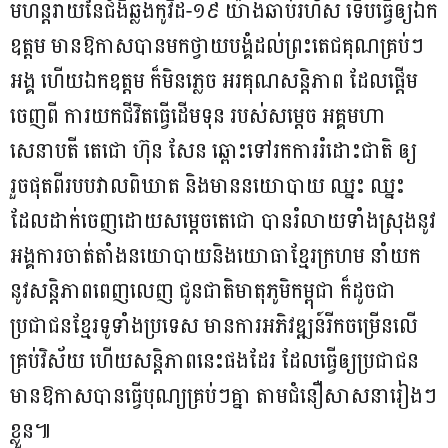
មហន្តរាយ​នៃ​ជំងឺ​ឆ្លងកូវី​ដ​-១៩ យ៉ាង​ឆាប់រហ័ស ទើប​ធ្វើឲ្យ​ឯក
ឧត្តម មាន​ឱកាស​បាន​មក​ថ្វាយបង្គំ​ដល់​ព្រះ​តេជគុណ​គ្រប់ៗ​
អង្គ ហើយ​ឯកឧត្តម ក៏​មិន​ភ្លេច អរគុណ​សន្តិភាព ដែល​ផ្តើម​
ចេញពី ការ​យក​ជីវិត​ធ្វើ​ដើមទុន របស់​សម្តេច អគ្គមហា
សេនាបតី តេ​ជោ ហ៊ុន សែន ឆ្ពោះទៅ​រក​ការ​រំដោះជាតិ ឲ្យ​
រួចផុត​ពី​របប​វាលពិឃាត និង​មាន​នយោបាយ ឈ្នះ ឈ្នះ
ដែល​ដាក់​ចេញ​ដោយ​សម្តេច​តេជោ បាន​រំលាយ​ទាំងស្រុង​នូវ​
អង្គការ​ចាត់តាំង​នយោបាយ​និង​យោធា​ខ្មែរក្រហម នាំយក​
នូវ​សន្តិភាព​ពេញលេញ ជូន​ជាតិ​មាតុភូមិ​កម្ពុជា ក៏ដូចជា​
ប្រជាជន​ខ្មែរ​ទូទាំង​ប្រទេស មាន​ការអភិវឌ្ឍន៍​រីកចម្រើន​លើ​
គ្រប់​វិស័យ ហើយ​សន្តិភាព​នេះ​ផងដែរ ដែល​ធ្វើឲ្យ​ប្រជាជន
មាន​ឱកាស​បាន​ធ្វើ​បុណ្យ​គ្រប់ៗ​គ្នា តាម​ជំនឿ​សាសនា​រៀងៗ​
ខ្លួន​៕ ​