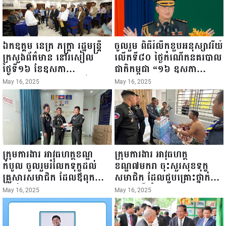
ឯកឧត្តម នេត្រ ភក្ត្រា រដ្ឋមន្ត្រី
ចូលរួម ពិធីរំលឹកខួបអនុស្សាវរីយ៍
ក្រសួងព័ត៌មាន នៅរសៀល
លើកទី៨០ ថ្ងៃកំណើតនគរបាល
ថ្ងៃទី១៦ ខែឧសភា
ជាតិកម្ពុជា “១៦ ឧសភា
ឆ្នាំ២០២៥នេះ បានអញ្ជើញចុះ
១៩៤៥ ~ ១៦ ឧសភា
May 16, 2025
May 16, 2025
ធ្វើជំរឿនថ្នាក់ដឹកនាំមន្ត្រីរាជ
២០២៥”...
ការស៉ីវិល នៃក្រសួងព័ត៌មាន...
ក្រុមការងារ អាវុធហត្ថខណ្ឌ
ក្រុមការងារ អាវុធហត្ថ
កំបូល ចូលរួមរំលែកទុក្ខដល់
ខណ្ឌ៧មករា ចុះសួរសុខទុក្ខ
គ្រួសារសមាជិក ដែលឪពុកក្មេក
សមាជិក ដែលជួបគ្រោះថ្នាក់
របស់លោកទទួលមរណៈភាព!
ចរាចរណ៍ កំពុងសម្រាកព្យាបាល
May 16, 2025
May 16, 2025
នៅមន្ទីរពេទ្យ!