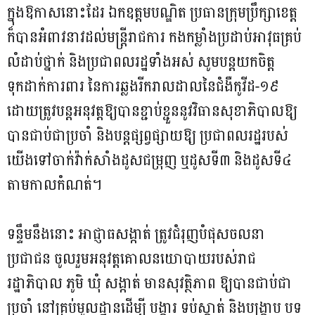
ក្នុងឱកាសនោះដែរ ឯកឧត្តមបណ្ឌិត ប្រធានក្រុមប្រឹក្សាខេត្ត
ក៏បានអំពាវនាវដល់មន្ត្រីរាជការ កងកម្លាំងប្រដាប់អាវុធគ្រប់
លំដាប់ថ្នាក់ និងប្រជាពលរដ្ឋទាំងអស់ សូមបន្តយកចិត្ត
ទុកដាក់ការពារ នៃការឆ្លងរីករាលដាលនៃជំងឺកូវីដ-១៩
ដោយត្រូវបន្តអនុវត្តឱ្យបានខ្ជាប់ខ្ជួននូវវិធានសុខាភិបាលឱ្យ
បានជាប់ជាប្រចាំ និងបន្តផ្សព្វផ្សាយឱ្យ ប្រជាពលរដ្ឋរបស់
យើងទៅចាក់វ៉ាក់សាំងដូសជម្រុញ ឬដូសទី៣ និងដូសទី៤
តាមកាលកំណត់។
ទន្ទឹមនឹងនោះ អាជ្ញាធសង្កាត់ ត្រូវជំរុញបំផុសចលនា
ប្រជាជន ចូលរួមអនុវត្តគោលនយោបាយរបស់រាជ
រដ្ឋាភិបាល ភូមិ ឃុំ សង្កាត់ មានសុវត្ថិភាព ឱ្យបានជាប់ជា
ប្រចាំ នៅគ្រប់មូលដ្ឋានដើម្បី បង្ការ ទប់ស្កាត់ និងបង្ក្រាប បទ