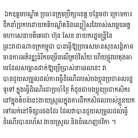
ឯកឧត្តមបណ្ឌិត ប្រធានក្រុមប្រឹក្សាខេត្ត បន្ថែមថា ក្រោមការ
ដឹកនាំប្រកបដោយគតិបណ្ឌិតនិងឈ្លៀសវៃរបស់សម្តេចអគ្គ
មហាសេនាបតីតេជោ ហ៊ុន សែន នាយករដ្ឋមន្រ្ដីនៃ
ព្រះរាជាណាចក្រកម្ពុជា បានធ្វើឱ្យប្រទេសមានសុខសន្តិភាព
មានការអភិវឌ្ឍន៍រីកចម្រើនលើគ្រប់វិស័យ ហើយផ្លូវបេតុងអា
មេដែលសម្ភោធដាក់ឱ្យប្រើប្រាស់នាពេលនេះ វា
បានជួយសម្រួលដល់ការធ្វើដំណើររបស់បងប្អូនប្រជាពលរដ្ឋ
ទូទៅ ក្នុងធ្វើដំណើរជាប្រចាំថ្ងៃ ក៏ដូចជាបងប្អូនប្រជាកសិករ
នៅក្នុងតំបន់នេះងាយស្រួលក្នុងការដឹកកសិផលរបស់ខ្លួនយក
ទៅលក់នៅទីផ្សារផងដែរ ដែលវាបានជួយសម្រួលដល់ធ្វើ
ដំណើរបានរហ័ស ងាយស្រួល និងចំណេញថវិកា ។