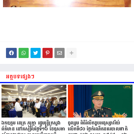
អត្ថបទផ្សេងៗ
ឯកឧត្តម នេត្រ ភក្ត្រា រដ្ឋមន្ត្រីក្រសួង
ចូលរួម ពិធីរំលឹកខួបអនុស្សាវរីយ៍
ព័ត៌មាន នៅរសៀលថ្ងៃទី១៦ ខែឧសភា
លើកទី៨០ ថ្ងៃកំណើតនគរបាលជាតិ