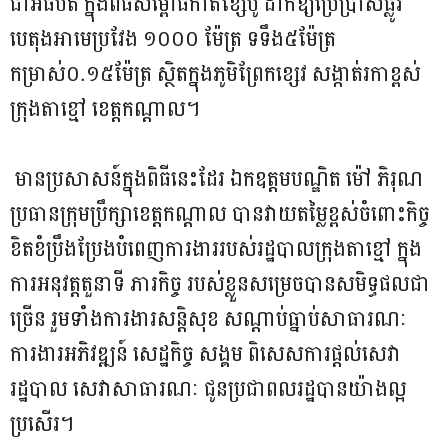
ជាអធិបតី ក្នុងពិធីសម្ពោធកាត់ខ្សែបូ ដាក់ឱ្យប្រើប្រាស់ផ្លូវ
បេតុងអាមេប្រវែង ១០០០ ម៉ែត្រ ទទឹង៥ម៉ែត្រ
កម្រាស់០.១៥ម៉ែត្រ ស្ថិតក្នុងភូមិព្រែកខ្សេវ សង្កាត់រកាខ្ពស់
ក្រុងតាខ្មៅ ខេត្តកណ្តាល។
មានប្រសាសន៍ក្នុងពិធីនេះដែរ ឯកឧត្តមបណ្ឌិត ម៉ៅ ភិរុណ
ប្រធានក្រុមប្រឹក្សាខេត្តកណ្តាល បានវាយតម្លៃខ្ពស់ចំពោះកិច្ច
ខិតខំប្រឹងប្រែងបំពេញការងាររបស់រដ្ឋបាលក្រុងតាខ្មៅ ក្នុង
ការអនុវត្តតួនាទី ភារកិច្ច របស់ខ្លួនសម្រេចបានសមិទ្ធផលជា
ច្រើន រួមទាំងការងារសន្តិសុខ សណ្ដាប់ធ្នាប់សាធារណៈ
ការងារអភិវឌ្ឍន៍ សេដ្ឋកិច្ច សង្គម ពិសេសការផ្ដល់សេវា
រដ្ឋបាល សេវាសាធារណៈ ជូនប្រជាពលរដ្ឋបានយ៉ាងល្អ
ប្រសើរ។