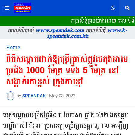
រក្សាសិទ្ធិគ្រប់យ៉ាងដោយ គេហទំព
គេហទំព័រចាស់
www.speandak.com
គេហទំព័រថ្មី
www.k-
speandak.com.kh
Home
ពិធីសម្ភោធដាក់ឱ្យប្រើប្រាស់ផ្លូវបេតុងអាមេ
ប្រវែង 1000 ម៉ែត្រ ទទឹង 5 ម៉ែត្រ នៅ
សង្កាត់រកាខ្ពស់ ក្រុងតាខ្មៅ
by
SPEANDAK
-
May 03, 2022
ខេត្តកណ្តាល៖ព្រឹកថ្ងៃទី០៣ ខែមេសា ឆ្នាំ២០២២ ឯកឧត្តម
បណ្ឌិត ម៉ៅ ភិរុណ ប្រធានក្រុមប្រឹក្សាខេត្តកណ្តាល អញ្ជើញ