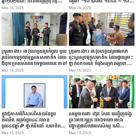
ឆ្នាំ២០២៥នេះ បានអញ្ជើញចុះធ្វើ
កម្ពុជា “១៦ ឧសភា ១៩៤៥ ~ ១៦
ជំរឿនថ្នាក់ដឹកនាំមន្ត្រីរាជការស៉ីវិល នៃ
ឧសភា ២០២៥”...
May 16, 2025
May 16, 2025
ក្រសួងព័ត៌មាន...
ក្រុមការងារ អាវុធហត្ថខណ្ឌកំបូល ចូល
ក្រុមការងារ អាវុធហត្ថខណ្ឌ៧មករា
រួមរំលែកទុក្ខដល់គ្រួសារសមាជិក ដែល
ចុះសួរសុខទុក្ខសមាជិក ដែលជួបគ្រោះ
ឪពុកក្មេករបស់លោកទទួលមរណៈភាព!
ថ្នាក់ចរាចរណ៍ កំពុងសម្រាកព្យាបាល
នៅមន្ទីរពេទ្យ!
May 16, 2025
May 16, 2025
ក្នុងឱកាសដ៏វិសេសវិសាលនៃខួប
សម្តេចតេជោ ហ៊ុន សែន អញ្ជើញដង្ហែ
កំណើត គម្រប់ខួប៤៤ ឈាន
ព្រះមហាក្សត្រ យាងទតការតាំង
ចូល៤៥ឆ្នាំ🎉 ថ្នាក់ដឹកនាំ សមាជិក
បង្ហាញផលិតផលកសិកម្ម កសិ
សមាជិកា នៃក្រុមគ្រួសារកម្មវិធីអាជីវ
ឧស្សាហកម្ម និងសិប្បកម្ម ក្នុងព្រះរាជ
May 15, 2025
May 15, 2025