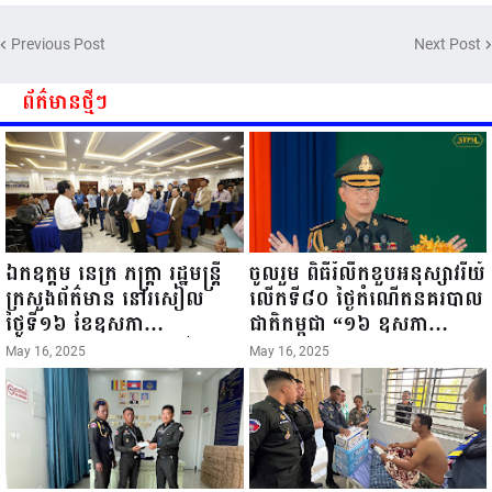
កម្មចល័ត និងកម្មករសំណង់ សូមគោរព
ពិធីច្រត់ព្រះនង្គ័ល...
ជូនពរ ជូនចំពោះ ឯកឧត្តម សាយ
Previous Post
Next Post
សំអាល់ ប្រធានសហភាពសហព័ន្ធ
យុវជនកម្ពុជា រាធានីភ្នំពេញ សូមទទួល
បាននូវ សុខភាពល្អបរិបូរណ៍
ព័ត៌មានថ្មីៗ
កម្លាំងមាំមួន បញ្ញាញាណវាងវៃ
អាយុយឺនយូរ ...
ឯកឧត្តម នេត្រ ភក្ត្រា រដ្ឋមន្ត្រី
ចូលរួម ពិធីរំលឹកខួបអនុស្សាវរីយ៍
ក្រសួងព័ត៌មាន នៅរសៀល
លើកទី៨០ ថ្ងៃកំណើតនគរបាល
ថ្ងៃទី១៦ ខែឧសភា
ជាតិកម្ពុជា “១៦ ឧសភា
ឆ្នាំ២០២៥នេះ បានអញ្ជើញចុះ
១៩៤៥ ~ ១៦ ឧសភា
May 16, 2025
May 16, 2025
ធ្វើជំរឿនថ្នាក់ដឹកនាំមន្ត្រីរាជ
២០២៥”...
ការស៉ីវិល នៃក្រសួងព័ត៌មាន...