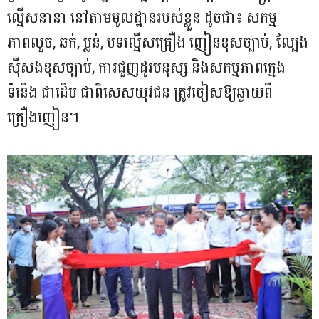
ល្មើសនានា នៅតាមមូលដ្ឋានរបស់ខ្លួន ដូចជា៖ សកម្ម
ភាពលួច, ឆក់, ប្លន់, បទល្មើសគ្រឿង ញៀនខុសច្បាប់, ល្បែង
ស៊ីសងខុសច្បាប់, ការជួញដូរមនុស្ស និងសកម្មភាពក្មេង
ទំនើង ជាដើម ជាពិសេសយុវជន តូ្រវចៀសឱ្យឆ្ងាយពី
គ្រឿងញៀន។