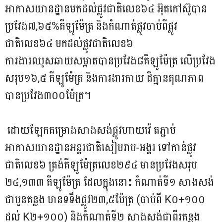
អាកាសយានដ្ឋានមកដល់ផ្លូវជាតិលេខ៦៤ អ៊ុតកៅស៊ូបាន
ប្រវែង៧,៦៥%គីឡូម៉ែត្រ និងកំណាត់ផ្លូវចាប់ពីផ្លូវ
ជាតិលេខ៦៤ មកដល់ផ្លូវជាតិលេខ៦
ការងារឈូសឆាយសម្អាតបានប្រវែង៨គីឡូម៉ែត្រ លើប្រវែង
សរុប១៦,៥ គីឡូម៉ែត្រ និងការងារកាយ ដីគ្មានគុណភាព
បានប្រវែង៣០០ម៉ែត្រ។
ដោយឡែកគម្រោងសាងសង់ផ្លូវហាយវ៉េ តភ្ជាប់
អាកាសយានដ្ឋានអន្តរជាតិសៀមរាប-អង្គរ ទៅកាន់ផ្លូវ
ជាតិលេខ៦ ត្រង់គីឡូម៉ែត្រលេខ២៩៤ មានប្រវែងសរុប
២៤,១៣៣ គីឡូម៉ែត្រ ដែលក្នុងនោះ កំណាត់ទី១ សាងសង់
ជាបួនគន្លង មានទទឹងផ្លូវ២៣,៥ម៉ែត្រ (ចាប់ពី K០+១០០
ដល់ K២+១០០) និងកំណាត់ទី២ សាងសង់ជាពីរគន្លង