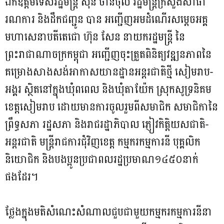
ខេត្តសៀមរាប
ឯកឧត្ដមទេសរដ្ឋមន្ត្រី ស៊ុន ចាន់ថុល រដ្ឋមន្ដ្រីក្រសួងសាធា
រណការ និងដឹកជញ្ជូន បាន អញ្ជើញអមដំណើរសម្ដេចអគ្គ
មហាសេនាបតីតេជោ ហ៊ុន សែន នាយករដ្ឋមន្ត្រី នៃ
ព្រះរាជាណាចក្រកម្ពុជា អញ្ជើញចុះត្រួតពិនិត្យវឌ្ឍនភាពនៃ
គម្រោងសាងសង់អាកាសយានដ្ឋានអន្តរជាតិថ្មី សៀមរាប-
អង្គរ ស្ថិតនៅក្នុងឃុំពពេល និងឃុំតាយ៉ែក ស្រុកសូទ្រនិគម
ខេត្តសៀមរាប ដោយមានការចូលរួមពីសមាជិក សមាជិកានៃ
ព្រឹទ្ធសភា រដ្ឋសភា និងរាជរដ្ឋាភិបាល ភ្ញៀវកិត្តិយសជាតិ-
អន្តរជាតិ មន្ត្រីរាជការជុំវិញខេត្ត កម្មករកម្មការនី បុគ្គលិក
និយោជិក និងបងប្អូនប្រជាពលរដ្ឋប្រមាណ១៤៥០នាក់
ផងដែរ។
ថ្លែងក្នុងមតិសំណេះសំណាលជួបជាមួយកម្មករកម្មការនីនា