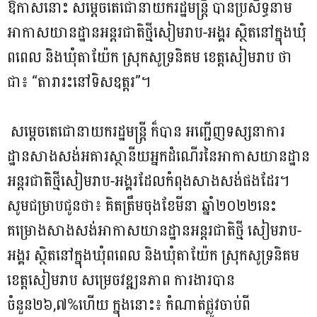
ឱកាសនោះ សម្ដេចតេជោនាយករដ្ឋមន្ត្រី បានប្រសិទ្ធនាម
អាកាសយានដ្ឋានអន្តរជាតិថ្មីសៀមរាប-អង្គរ ស្ថិតនៅក្នុងឃុំ
ពពេល និងឃុំតាយ៉ែក ស្រុកសូទ្រនិគម ខេត្តសៀមរាប ថា
ជា៖ “តារារះនៅទិសឧត្តរ”។
សម្ដេចតេជោនាយករដ្ឋមន្ត្រី ក៏បាន អញ្ជើញទស្សនាការ
ដ្ឋានសាងសង់អគារស្ថានីយអ្នកដំណើរនៃអាកាសយានដ្ឋាន
អន្តរជាតិថ្មីសៀមរាប-អង្គរដែលកំពុងសាងសង់ផងដែរ។
សូមជម្រាបជូនថា៖ គិតត្រឹមចុងខែមីនា ឆ្នាំ២០២២នេះ
គម្រោងសាងសង់អាកាសយានដ្ឋានអន្តរជាតិថ្មី សៀមរាប-
អង្គរ ស្ថិតនៅក្នុងឃុំពពេល និងឃុំតាយ៉ែក ស្រុកសូទ្រនិគម
ខេត្តសៀមរាប សម្រេចវឌ្ឍនភាព ការងារបាន
ចំនួន២៦,៧%ហើយ ក្នុងនោះ៖ កំណាត់ផ្លូវចាប់ពី