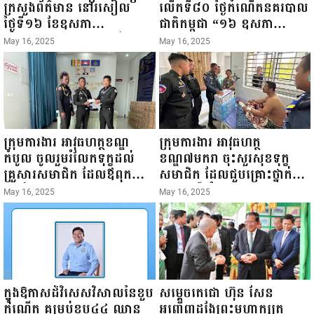
ក្រសួងព័ត៌មាន នៅរសៀល
លើកទី៨០ ថ្ងៃកំណើតនគរបាល
ថ្ងៃទី១៦ ខែឧសភា
ជាតិកម្ពុជា “១៦ ឧសភា
ឆ្នាំ២០២៥នេះ បានអញ្ជើញចុះ
១៩៤៥ ~ ១៦ ឧសភា
May 16, 2025
May 16, 2025
ធ្វើជំរឿនថ្នាក់ដឹកនាំមន្ត្រីរាជ
២០២៥”...
ការស៉ីវិល នៃក្រសួងព័ត៌មាន...
ក្រុមការងារ អាវុធហត្ថខណ្ឌ
ក្រុមការងារ អាវុធហត្ថ
កំបូល ចូលរួមរំលែកទុក្ខដល់
ខណ្ឌ៧មករា ចុះសួរសុខទុក្ខ
គ្រួសារសមាជិក ដែលឪពុកក្មេក
សមាជិក ដែលជួបគ្រោះថ្នាក់
របស់លោកទទួលមរណៈភាព!
ចរាចរណ៍ កំពុងសម្រាកព្យាបាល
May 16, 2025
May 16, 2025
នៅមន្ទីរពេទ្យ!
ក្នុងឱកាសដ៏វិសេសវិសាលនៃខួប
សម្តេចតេជោ ហ៊ុន សែន
កំណើត គម្រប់ខួប៤៤ ឈាន
អញ្ជើញដង្ហែព្រះមហាក្សត្រ