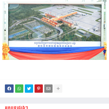
អត្ថបទផ្សេងៗ