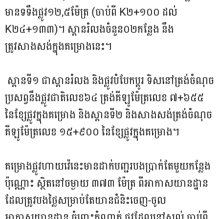
មានទទឹងផ្លូវ១២,៥ម៉ែត្រ (ចាប់ពី K២+១០០ ដល់
K២៤+១៣៣)។ ស្ពានរំលងចំនួន០២កន្លែង នឹង
ត្រូវសាងសង់ក្នុងគម្រោងនេះ។
ស្ពានទី១ ជាស្ពានរំលង និងផ្លូវបំបែកប្តូរ ទិសនៅត្រង់ចំណុច
ប្រសព្វនឹងផ្លូវជាតិលេខ៦៤ ត្រង់គីឡូម៉ែត្រលេខ ៧+៦៥៥
នៃខ្សែផ្លូវក្នុងគម្រោង និងស្ពានទី២ និងសាងសង់ត្រង់ចំណុច
គីឡូម៉ែត្រលេខ ១៥+៩០០ នៃខ្សែផ្លូវក្នុងគម្រោង។
គម្រោងផ្លូវហាយវ៉េនេះមានដាក់បញ្ជរបងប្រាក់តែមួយកន្លែង
ប៉ុណ្ណោះ ស្ថិតនៅចម្ងាយ ៣៧៣ ម៉ែត្រ ពីអាកាសយានដ្ឋាន
ដែលត្រូវបងថ្លៃសម្រាប់តែយានជំនិះចេញ-ចូល
អាកាសយានដ្ឋាន ចំពោះកំណាត់ ផ្លូវដែលនៅសល់ ចាប់ពី