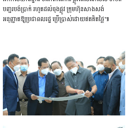
បញ្ជរបង់ប្រាក់ រហូតដល់ចុងផ្លូវ ក្រុមហ៊ុនសាងសង់
អនុញ្ញាតឱ្យប្រជាពលរដ្ឋ ប្រើប្រាស់ដោយឥតគិតថ្លៃ៕