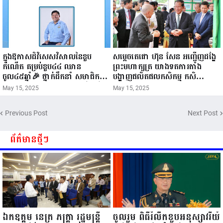
ក្នុងឱកាសដ៏វិសេសវិសាលនៃខួប
សម្តេចតេជោ ហ៊ុន សែន អញ្ជើញដង្ហែ
កំណើត គម្រប់ខួប៤៤ ឈាន
ព្រះមហាក្សត្រ យាងទតការតាំង
ចូល៤៥ឆ្នាំ🎉 ថ្នាក់ដឹកនាំ សមាជិក
បង្ហាញផលិតផលកសិកម្ម កសិ
សមាជិកា នៃក្រុមគ្រួសារកម្មវិធីអាជីវ
ឧស្សាហកម្ម និងសិប្បកម្ម ក្នុងព្រះរាជ
May 15, 2025
May 15, 2025
កម្មចល័ត និងកម្មករសំណង់ សូមគោរព
ពិធីច្រត់ព្រះនង្គ័ល...
ជូនពរ ជូនចំពោះ ឯកឧត្តម សាយ
Previous Post
Next Post
សំអាល់ ប្រធានសហភាពសហព័ន្ធ
យុវជនកម្ពុជា រាធានីភ្នំពេញ សូមទទួល
បាននូវ សុខភាពល្អបរិបូរណ៍
ព័ត៌មានថ្មីៗ
កម្លាំងមាំមួន បញ្ញាញាណវាងវៃ
អាយុយឺនយូរ ...
ឯកឧត្តម នេត្រ ភក្ត្រា រដ្ឋមន្ត្រី
ចូលរួម ពិធីរំលឹកខួបអនុស្សាវរីយ៍