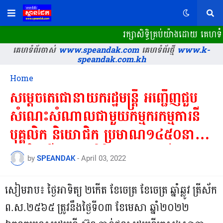
រក្សាសិទ្ធិគ្រប់យ៉ាងដោយ គេហទំព
គេហទំព័រចាស់
www.speandak.com
គេហទំព័រថ្មី
www.k-
speandak.com.kh
Home
សម្ដេចតេជោនាយករដ្ឋមន្ត្រី អញ្ជើញជួប
សំណេះសំណាលជាមួយកម្មករកម្មការនី
បុគ្គលិក និយោជិក ប្រមាណ១៤៥០នាក់
ក្នុងដំណើរចុះត្រួតពិនិត្យវឌ្ឍនភាពនៃ
by
SPEANDAK
-
April 03, 2022
គម្រោងសាងសង់អាកាសយានដ្ឋាន
អន្តរជាតិថ្មី សៀមរាប-អង្គរ ស្ថិតនៅក្នុងឃុំ
សៀមរាប៖ ថ្ងៃអាទិត្យ ២កើត ខែចេត្រ ខែចេត្រ ឆ្នាំឆ្លូវ ត្រីស័ក
ពពេល និងឃុំតាយ៉ែក ស្រុកសូទ្រនិគម
ព.ស.២៥៦៥ ត្រូវនឹងថ្ងៃទី០៣ ខែមេសា ឆ្នាំ២០២២