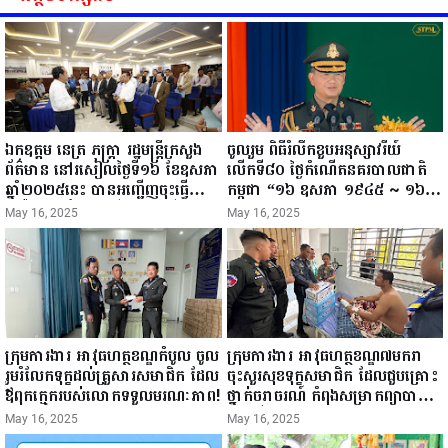
ឯកឧត្តម នេត្រ ភក្ត្រា រដ្ឋមន្ត្រីក្រសួង
ចូលរួម ពិធីរំលឹកខួបអនុស្សាវរីយ៍
ព័ត៌មាន នៅរសៀលថ្ងៃទី១៦ ខែឧសភា
លើកទី៨០ ថ្ងៃកំណើតនគរបាលជាតិ
ឆ្នាំ២០២៥នេះ បានអញ្ជើញចុះធ្វើ
កម្ពុជា “១៦ ឧសភា ១៩៤៥ ~ ១៦
ជំរឿនថ្នាក់ដឹកនាំមន្ត្រីរាជការស៉ីវិល នៃ
ឧសភា ២០២៥”...
May 16, 2025
May 16, 2025
ក្រសួងព័ត៌មាន...
ក្រុមការងារ អាវុធហត្ថខណ្ឌកំបូល ចូល
ក្រុមការងារ អាវុធហត្ថខណ្ឌ៧មករា
រួមរំលែកទុក្ខដល់គ្រួសារសមាជិក ដែល
ចុះសួរសុខទុក្ខសមាជិក ដែលជួបគ្រោះ
ឪពុកក្មេករបស់លោកទទួលមរណៈភាព!
ថ្នាក់ចរាចរណ៍ កំពុងសម្រាកព្យាបាល
នៅមន្ទីរពេទ្យ!
May 16, 2025
May 16, 2025