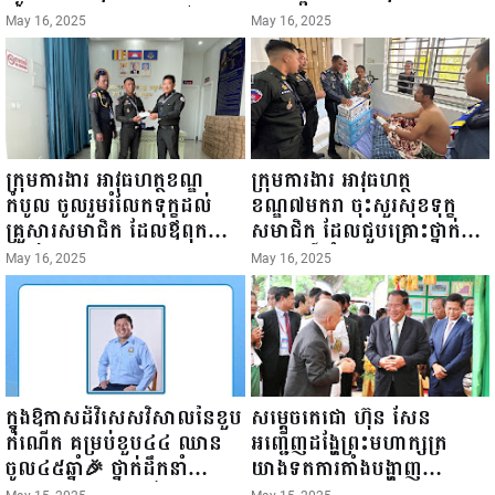
ឆ្នាំ២០២៥នេះ បានអញ្ជើញចុះ
១៩៤៥ ~ ១៦ ឧសភា
May 16, 2025
May 16, 2025
ធ្វើជំរឿនថ្នាក់ដឹកនាំមន្ត្រីរាជ
២០២៥”...
ការស៉ីវិល នៃក្រសួងព័ត៌មាន...
ក្រុមការងារ អាវុធហត្ថខណ្ឌ
ក្រុមការងារ អាវុធហត្ថ
កំបូល ចូលរួមរំលែកទុក្ខដល់
ខណ្ឌ៧មករា ចុះសួរសុខទុក្ខ
គ្រួសារសមាជិក ដែលឪពុកក្មេក
សមាជិក ដែលជួបគ្រោះថ្នាក់
របស់លោកទទួលមរណៈភាព!
ចរាចរណ៍ កំពុងសម្រាកព្យាបាល
May 16, 2025
May 16, 2025
នៅមន្ទីរពេទ្យ!
ក្នុងឱកាសដ៏វិសេសវិសាលនៃខួប
សម្តេចតេជោ ហ៊ុន សែន
កំណើត គម្រប់ខួប៤៤ ឈាន
អញ្ជើញដង្ហែព្រះមហាក្សត្រ
ចូល៤៥ឆ្នាំ🎉 ថ្នាក់ដឹកនាំ
យាងទតការតាំងបង្ហាញ
សមាជិក សមាជិកា នៃក្រុម
ផលិតផលកសិកម្ម កសិ