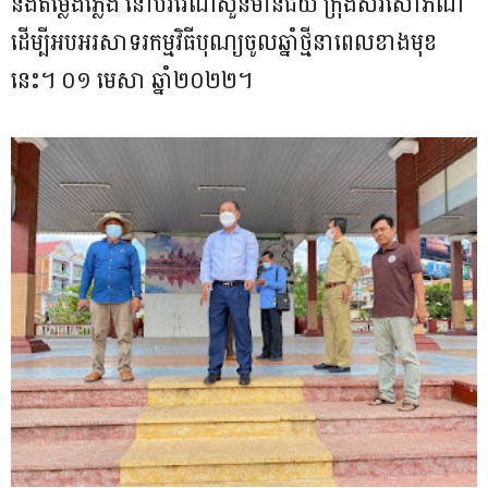
និងតម្លើងភ្លើង នៅបរិវេណសួនមានជ័យ ក្រុងសិរីសោភ័ណ
ដើម្បីអបអរសាទរកម្មវិធីបុណ្យចូលឆ្នាំថ្មីនាពេលខាងមុខ
នេះ។ ០១ មេសា ឆ្នាំ២០២២។