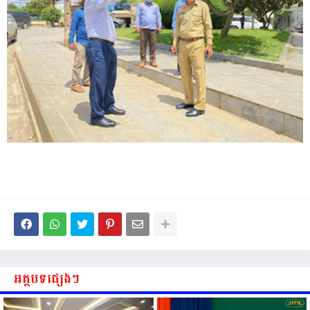
អត្ថបទផ្សេងៗ