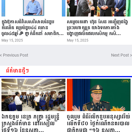
ក្នុងឱកាសដ៏វិសេសវិសាលនៃខួប
សម្តេចតេជោ ហ៊ុន សែន អញ្ជើញដង្ហែ
កំណើត គម្រប់ខួប៤៤ ឈាន
ព្រះមហាក្សត្រ យាងទតការតាំង
ចូល៤៥ឆ្នាំ🎉 ថ្នាក់ដឹកនាំ សមាជិក
បង្ហាញផលិតផលកសិកម្ម កសិ
សមាជិកា នៃក្រុមគ្រួសារកម្មវិធីអាជីវ
ឧស្សាហកម្ម និងសិប្បកម្ម ក្នុងព្រះរាជ
May 15, 2025
May 15, 2025
កម្មចល័ត និងកម្មករសំណង់ សូមគោរព
ពិធីច្រត់ព្រះនង្គ័ល...
ជូនពរ ជូនចំពោះ ឯកឧត្តម សាយ
Previous Post
Next Post
សំអាល់ ប្រធានសហភាពសហព័ន្ធ
យុវជនកម្ពុជា រាធានីភ្នំពេញ សូមទទួល
បាននូវ សុខភាពល្អបរិបូរណ៍
ព័ត៌មានថ្មីៗ
កម្លាំងមាំមួន បញ្ញាញាណវាងវៃ
អាយុយឺនយូរ ...
ឯកឧត្តម នេត្រ ភក្ត្រា រដ្ឋមន្ត្រី
ចូលរួម ពិធីរំលឹកខួបអនុស្សាវរីយ៍
ក្រសួងព័ត៌មាន នៅរសៀល
លើកទី៨០ ថ្ងៃកំណើតនគរបាល
ថ្ងៃទី១៦ ខែឧសភា
ជាតិកម្ពុជា “១៦ ឧសភា