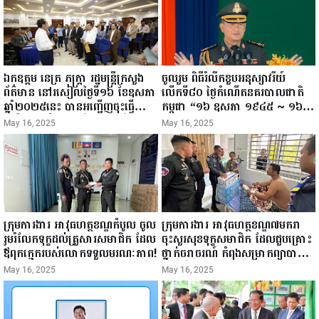
ឯកឧត្តម នេត្រ ភក្ត្រា រដ្ឋមន្ត្រីក្រសួង
ចូលរួម ពិធីរំលឹកខួបអនុស្សាវរីយ៍
ព័ត៌មាន នៅរសៀលថ្ងៃទី១៦ ខែឧសភា
លើកទី៨០ ថ្ងៃកំណើតនគរបាលជាតិ
ឆ្នាំ២០២៥នេះ បានអញ្ជើញចុះធ្វើ
កម្ពុជា “១៦ ឧសភា ១៩៤៥ ~ ១៦
ជំរឿនថ្នាក់ដឹកនាំមន្ត្រីរាជការស៉ីវិល នៃ
ឧសភា ២០២៥”...
May 16, 2025
May 16, 2025
ក្រសួងព័ត៌មាន...
ក្រុមការងារ អាវុធហត្ថខណ្ឌកំបូល ចូល
ក្រុមការងារ អាវុធហត្ថខណ្ឌ៧មករា
រួមរំលែកទុក្ខដល់គ្រួសារសមាជិក ដែល
ចុះសួរសុខទុក្ខសមាជិក ដែលជួបគ្រោះ
ឪពុកក្មេករបស់លោកទទួលមរណៈភាព!
ថ្នាក់ចរាចរណ៍ កំពុងសម្រាកព្យាបាល
នៅមន្ទីរពេទ្យ!
May 16, 2025
May 16, 2025