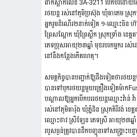
ពាក់ស្លាកលេខ 3A-3211 បើកបរដោយឈ្មោះ
រថយន្ត រស់នៅភូមិប្រស៊ុង ឃុំតាភេម ស្រុក
អ្នករួមដំណើរ២នាក់ទៀត ១-ឈ្មោះចិន ហ៊ាន
ព្រៃសណ្ដែក ឃុំព្រៃស្លឹក ស្រុកទ្រាំង ខ
ភេទប្រុសអាយុ២៣ឆ្នាំ មុខរបរកម្មករ រស់នៅ
នៅនឹងកន្លែងកើតហេតុ។
សមត្ថកិច្ចបានបញ្ជាក់ឱ្យដឹងទៀតថារថ
បានទៅបុករថយន្តមួយគ្រឿងទៀតម៉ាកF
បណ្ដាលឱ្យអ្នកបើកបររថយន្តឈ្មោះវ៉ាន់ វ៉
រស់នៅភូមិតារ៉ុង ឃុំភ្នំដិន ស្រុកគិរីវង់ ខ
ឈ្មោះថាវ ស្រីឡែន ភេទស្រី អាយុ២៣ឆ្នាំ
របួសធ្ងន់ត្រូវបានដឹកបញ្ជូនទៅសង្គ្រោះបន្