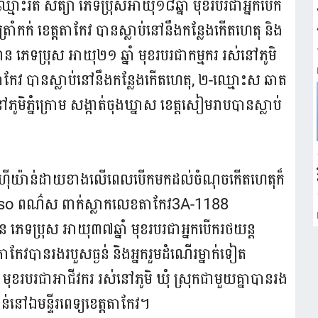
រត់ សត្យា ភេទប្រុសអាយុ១៨ឆ្នាំ មុខរបរជាអ្នកបើក
ត្រាំកក់ ខេត្តតាកែវ បានស្លាប់នៅនឹងកន្លែងកើតហេតុ និង
 ភេទប្រុស អាយុ២១ ឆ្នាំ មុខរបរជាកម្មករ រស់នៅភូមិ
េត្តតាកែវ បានស្លាប់នៅនឹងកន្លែងកើតហេតុ, ២-ឈ្មោះស ឆាត
ភូមិភ្នំក្រោម សង្កាត់ចុងឃ្នាស ខេត្តសៀមរាបបានស្លាប់
យន្តហុីយ៉ាន់ដាយខាងលើពេលបើកមកដល់ចំណុចកើតហេតុក៏
uso ពណ៌ស ពាក់ស្លាកលេខតាកែវ3A-1188
ាន ភេទប្រុស អាយុ៣៧ឆ្នាំ មុខរបរជាអ្នកបើករថយន្ដ
េត្តតាកែវបានរងរបួសធ្ងន់ និងអ្នករួមដំណើរម្នាក់ទៀត
 មុខរបរជាអាជីវករ រស់នៅភូមិ ឃុំ ស្រុកជាមួយគ្នាបានរង
ទាន់នៅឯមន្ទីរពេទ្យខេត្តតាកែវ។