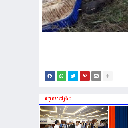
អត្ថបទផ្សេងៗ