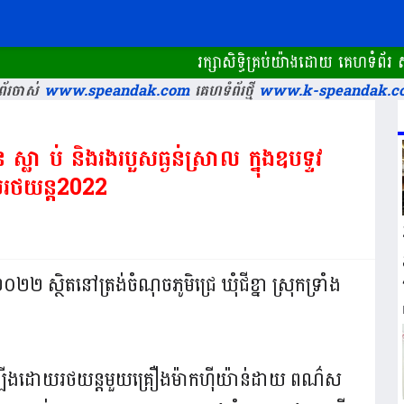
រក្សាសិទ្ធិគ្រប់យ៉ាងដោយ គេហទំព័រ ស្
័រចាស់
www.speandak.com
គេហទំព័រថ្មី
www.k-speandak.c
 ស្លា ប់ និងរងរបួសធ្ងន់ស្រាល ក្នុងឧបទ្ទវ
ប់រថយន្ត2022
២២ ស្ថិតនៅត្រង់ចំណុចភូមិជ្រេ ឃុំជីខ្នា ស្រុកទ្រាំង
្កឡើងដោយរថយន្តមួយគ្រឿងម៉ាកហុីយ៉ាន់ដាយ ពណ៌ស