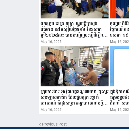
ឯកឧត្តម នេត្រ ភក្ត្រា រដ្ឋមន្ត្រីក្រសួង
ចូលរួម ពិធ
ព័ត៌មាន នៅរសៀលថ្ងៃទី១៦ ខែឧសភា
ថ្ងៃកំណើត
ឆ្នាំ២០២៥នេះ បានអញ្ជើញចុះធ្វើជំរឿន
ឧសភា ១៩
ថ្នាក់ដឹកនាំមន្ត្រីរាជការស៉ីវិល នៃក្រសួង
២០២៥”...
May 16, 2025
May 16, 20
ព័ត៌មាន...
ក្រុមការងារ អាវុធហត្ថខណ្ឌ៧មករា ចុះសួរ
ក្នុងឱកាស
សុខទុក្ខសមាជិក ដែលជួបគ្រោះថ្នាក់
គម្រប់ខួប៤
ចរាចរណ៍ កំពុងសម្រាកព្យាបាលនៅមន្ទីរ
ដឹកនាំ សមា
ពេទ្យ!
កម្មវិធីអាជ
May 16, 2025
May 15, 20
សូមគោរពជូ
សាយ សំអា
Previous Post
យុវជនកម្ពុជា រ