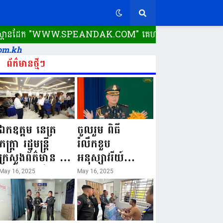
ពានដែក​ "WWW.SPEANDAK.COM" គេហទំព័រ ស្ពានដែក ដំណើរការ​តាមប
om.kh
ព័ត៌មានថ្មីៗ
ឯកឧត្តម នេត្រ
ចូលរួម ពិធី
ភក្ត្រា រដ្ឋមន្ត្រី
រំលឹកខួប
ក្រសួងព័ត៌មាន នៅ
អនុស្សាវរីយ៍
រសៀលថ្ងៃទី១៦ ខែ
លើកទី៨០ ថ្ងៃ
May 16, 2025
May 16, 2025
ឧសភា
កំណើតនគរបាល
ឆ្នាំ២០២៥នេះ
ជាតិកម្ពុជា “១៦
បានអញ្ជើញចុះធ្វើ
ឧសភា ១៩៤៥ ~