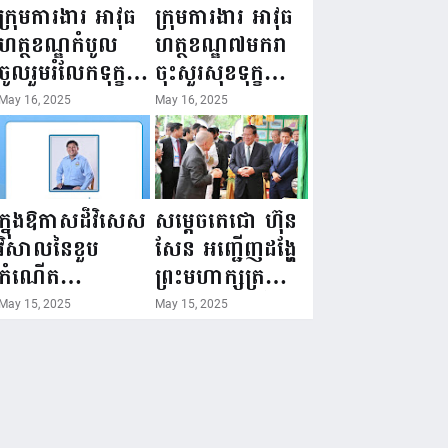
ជំរឿនថ្នាក់ដឹកនាំ
១៦ ឧសភា
ក្រុមការងារ អាវុធ
ក្រុមការងារ អាវុធ
មន្ត្រីរាជការស៉ីវិល
២០២៥”...
ហត្ថខណ្ឌកំបូល
ហត្ថខណ្ឌ៧មករា
នៃក្រសួងព័ត៌មាន...
ចូលរួមរំលែកទុក្ខ
ចុះសួរសុខទុក្ខ
ដល់គ្រួសារ
សមាជិក ដែលជួប
May 16, 2025
May 16, 2025
សមាជិក ដែល
គ្រោះថ្នាក់
ឪពុកក្មេករបស់
ចរាចរណ៍ កំពុង
លោកទទួលមរណៈ
សម្រាកព្យាបាល
ភាព!
នៅមន្ទីរពេទ្យ!
ក្នុងឱកាសដ៏វិសេស
សម្តេចតេជោ ហ៊ុន
វិសាលនៃខួប
សែន អញ្ជើញដង្ហែ
កំណើត
ព្រះមហាក្សត្រ
គម្រប់ខួប៤៤
យាងទតការតាំង
May 15, 2025
May 15, 2025
ឈានចូល៤៥ឆ្នាំ
បង្ហាញផលិតផល
🎉 ថ្នាក់ដឹកនាំ
កសិកម្ម កសិ
សមាជិក សមាជិកា
ឧស្សាហកម្ម និង
នៃក្រុមគ្រួសារ
សិប្បកម្ម ក្នុងព្រះ
កម្មវិធីអាជីវកម្ម
រាជពិធីច្រត់