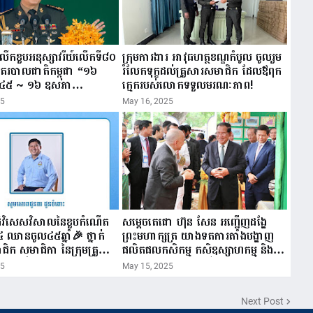
ីរំលឹកខួបអនុស្សាវរីយ៍លើកទី៨០
ក្រុមការងារ អាវុធហត្ថខណ្ឌកំបូល ចូលរួម
នគរបាលជាតិកម្ពុជា “១៦
រំលែកទុក្ខដល់គ្រួសារសមាជិក ដែលឪពុក
៤៥ ~ ១៦ ឧសភា
ក្មេករបស់លោកទទួលមរណៈភាព!
25
May 16, 2025
ដ៏វិសេសវិសាលនៃខួបកំណើត
សម្តេចតេជោ ហ៊ុន សែន អញ្ជើញដង្ហែ
៤ ឈានចូល៤៥ឆ្នាំ🎉 ថ្នាក់
ព្រះមហាក្សត្រ យាងទតការតាំងបង្ហាញ
ជិក សមាជិកា នៃក្រុមគ្រួសារ
ផលិតផលកសិកម្ម កសិឧស្សាហកម្ម និង
ីវកម្មចល័ត និងកម្មករសំណង់
សិប្បកម្ម ក្នុងព្រះរាជពិធីច្រត់ព្រះនង្គ័ល...
25
May 15, 2025
នពរ ជូនចំពោះ ឯកឧត្តម
ល់ ប្រធានសហភាពសហព័ន្ធ
Next Post
ាធានីភ្នំពេញ សូមទទួល