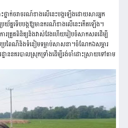
្រោះថ្នាក់ចរាចរណ៍ខាងលើនេះបង្កឡើងដោយសារអ្នក
ុងប្រយ័ត្នទើបបង្កឱ្យមានករណីខាងលើនេះកើតឡើង។
ើការត្រួតពិនិត្យនិងវាស់វែងហើយរៀបចំសាកសពដើម្បី
តាមប្រពៃណីនិងទំនៀមទម្លាប់សាសនា។ចំណែកឯសម្ភារ
រដ្ឋាននគរបាលស្រុកទ្រាំងដើម្បីរង់ចាំដោះស្រាយទៅតាម