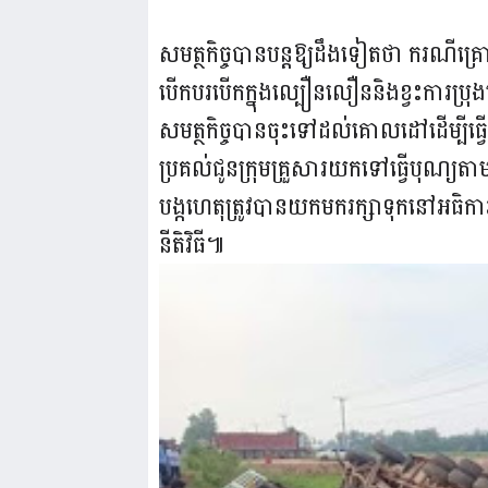
សមត្ថកិច្ចបានបន្តឱ្យដឹងទៀតថា ករណីគ
បើកបរបើកក្នុងល្បឿនលឿននិងខ្វះការប្រ
សមត្ថកិច្ចបានចុះទៅដល់គោលដៅដើម្បីធ្វ
ប្រគល់ជូនក្រុមគ្រួសារយកទៅធ្វើបុណ្យ
បង្កហេតុត្រូវបានយកមករក្សាទុកនៅអធិកា
នីតិវិធី៕