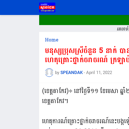
គេហទំព
Home
មនុស្សប្រុសស្រីចំនួន 5 នាក់ បាន
ហេតុគ្រោះថ្នាក់ចរាចរណ៍ ក្រឡា
by
SPEANDAK
-
April 11, 2022
(ខេត្តតាកែវ)÷ នៅថ្ងៃទី១១ ខែមេសា ឆ្នាំ២០
ខេត្តតាកែវ។
ហេតុការណ៍គ្រោះថ្នាក់ចរាចរណ៍នេះបង