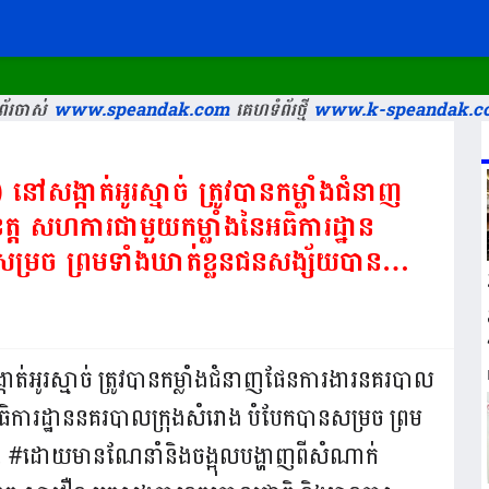
័រចាស់
www.speandak.com
គេហទំព័រថ្មី
www.k-speandak.c
ៅសង្កាត់អូរស្មាច់ ត្រូវបានកម្លាំងជំនាញ
្ត សហការជាមួយកម្លាំងនៃអធិការដ្ឋាន
ម្រច ព្រមទាំងឃាត់ខ្លួនជនសង្ស័យបាន
ត់អូរស្មាច់ ត្រូវបានកម្លាំងជំនាញផែនការងារនគរបាល
អធិការដ្ឋាននគរបាលក្រុងសំរោង បំបែកបានសម្រច ព្រម
ក់! #ដោយមានណែនាំនិងចង្អុលបង្ហាញពីសំណាក់