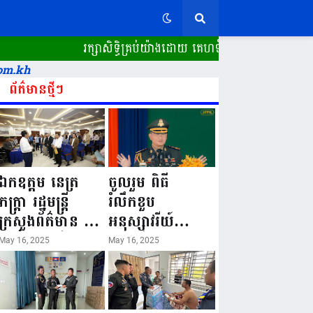
រក្សាសិទ្ធិគ្រប់យ៉ាងដោយ គេហទំព័រ ស្ពានដែក​ "WWW.SP
om.kh
ព័ត៌មានថ្មីៗ
ឯកឧត្តម នេត្រ
ចូលរួម ពិធី
ភក្ត្រា រដ្ឋមន្ត្រី
រំលឹកខួប
ក្រសួងព័ត៌មាន នៅ
អនុស្សាវរីយ៍
រសៀលថ្ងៃទី១៦ ខែ
លើកទី៨០ ថ្ងៃ
May 16, 2025
May 16, 2025
ឧសភា
កំណើតនគរបាល
ឆ្នាំ២០២៥នេះ
ជាតិកម្ពុជា “១៦
បានអញ្ជើញចុះធ្វើ
ឧសភា ១៩៤៥ ~