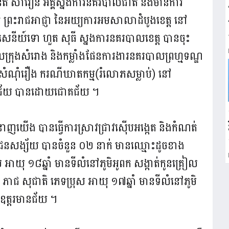
នេត សាវឿន អគ្គ​ស្នងការ​នគរបាលជាតិ និងមានការ
ក្ដី ព្រះរាជអាជ្ញា នៃអយ្យការអមសាលាដំបូងខេត្ត នៅ
សេនីយ៍ទោ ហួត សុធី ស្នងការនគរបាលខេត្ត បានចុះ
ាលក្រុងសំរោង និងកម្លាំងផែនការងារនគរបាលព្រហ្មទណ្ឌ
ំបែកសំណុំរឿង ករណីឃាតកម្ម(រំលោភសម្លាប់) នៅ
្តរមានជ័យ បានដោយជោគជ័យ ។
ំងជំនាញយើង បានធ្វើការស្រាវជ្រាវស៊ើបអង្កេត និងកំណត់
ជនសង្ស័យ បានចំនួន ០២ នាក់ មានឈ្មោះដូចខាង
 អាយុ ១៨ឆ្នាំ មានទីលំនៅភូមិអូពក សង្កាត់កូនគ្រៀល
ះ ភាជ សុជាតិ ភេទប្រុស អាយុ ១៧ឆ្នាំ មានទីលំនៅភូមិ
ត្តឧត្តរមានជ័យ ។