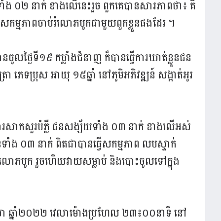
ាំង ០២ នាក់ ខាងលើនេះរួច ពួកគេបានសារភាពថា៖ គឺ
ធ្វើសកម្មភាពចាប់រំលោភបូកជាមួយពួកខ្លួនផងដែរ ។
ូលថ្ងៃទី១៩ កម្លាំងជំនាញ ក៏បានធ្វើការឃាត់ខ្លួនជន
ា ភេទប្រុស អាយុ ១៥ឆ្នាំ នៅភូមិអភិវឌ្ឍន៍ សង្កាត់អូរ
រសាកសួរបំភ្លឺ ជនសង្ស័យទាំង ០៣ នាក់ ខាងលើអស់
ទាំង ០៣ នាក់ ពិតជាបានធ្វើសកម្មភាព លបស្ទាក់
រំលោភបូក រួចហើយវាយសម្លាប់ និងបោះចូលទៅក្នុង
េសា ឆ្នាំ២០២២ វេលាម៉ោងប្រហែល ២៣៖០០នាទី នៅ