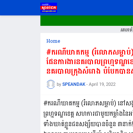
គេហទំព
Home
#ករណីឃាតកម្ម (រំលោភសម្លាប់) ន
ផែនការងារនគរបាលព្រហ្មទណ្ឌខេត
នគរបាលក្រុងសំរោង បំបែកបានស
ចំនួន3នាក់!
by
SPEANDAK
-
April 19, 2022
#ករណីឃាតកម្ម (រំលោភសម្លាប់) នៅសង្កា
ព្រហ្មទណ្ឌខេត្ត សហការជាមួយកម្លាំងនៃ
ទាំងឃាត់ខ្លួនជនសង្ស័យបានចំនួន ៣នា