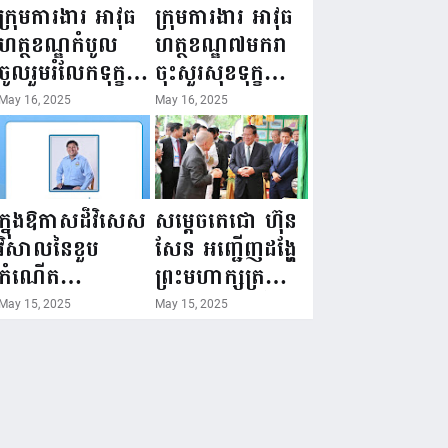
ជំរឿនថ្នាក់ដឹកនាំ
១៦ ឧសភា
ក្រុមការងារ អាវុធ
ក្រុមការងារ អាវុធ
មន្ត្រីរាជការស៉ីវិល
២០២៥”...
ហត្ថខណ្ឌកំបូល
ហត្ថខណ្ឌ៧មករា
នៃក្រសួងព័ត៌មាន...
ចូលរួមរំលែកទុក្ខ
ចុះសួរសុខទុក្ខ
ដល់គ្រួសារ
សមាជិក ដែលជួប
May 16, 2025
May 16, 2025
សមាជិក ដែល
គ្រោះថ្នាក់
ឪពុកក្មេករបស់
ចរាចរណ៍ កំពុង
លោកទទួលមរណៈ
សម្រាកព្យាបាល
ភាព!
នៅមន្ទីរពេទ្យ!
ក្នុងឱកាសដ៏វិសេស
សម្តេចតេជោ ហ៊ុន
វិសាលនៃខួប
សែន អញ្ជើញដង្ហែ
កំណើត
ព្រះមហាក្សត្រ
គម្រប់ខួប៤៤
យាងទតការតាំង
May 15, 2025
May 15, 2025
ឈានចូល៤៥ឆ្នាំ
បង្ហាញផលិតផល
🎉 ថ្នាក់ដឹកនាំ
កសិកម្ម កសិ
សមាជិក សមាជិកា
ឧស្សាហកម្ម និង
នៃក្រុមគ្រួសារ
សិប្បកម្ម ក្នុងព្រះ
កម្មវិធីអាជីវកម្ម
រាជពិធីច្រត់