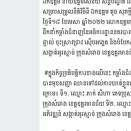
ឯកឧត្ដម នាយ​ឧត្តមសេនីយ៍ សន្ដិបណ្ឌិត 
សម្របសម្រួលនីតិវិធីពី ឯកឧត្តម តូច សុភ
ថ្ងៃទី១៨ ខែមេសា ឆ្នាំ២០២២ លោកឧត្តម
ដឹកនាំកម្លាំងជំនាញនៃអធិការដ្ឋាននគរប
ផ្ទាល់ ចុះស្រាវជ្រាវ ស៊ើបអង្កេត និងប
សង្កាត់អូរស្មាច់ ក្រុងសំរោង ខេត្តឧត
#ក្នុងកិច្ចប្រតិបត្តិការខាងលើនេះ កម្លា
បានមុខសញ្ញា ឈានទៅដល់ការឃាត់ខ្លួន
ក្រោម៖ ទី១. ឈ្មោះ ភាក់ សីហា ភេទប្រុស
ក្រុងសំរោង ខេត្តឧត្តរមានជ័យ ទី២. ឈ្មោ
អភិវឌ្ឍន៍ សង្កាត់អូរស្មាច់ ក្រុងសំរោង ខេ