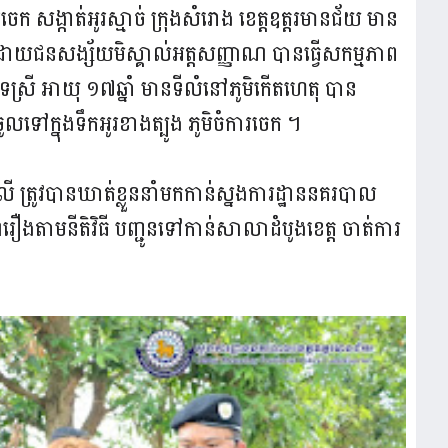
ារចេក សង្កាត់អូរស្មាច់ ក្រុងសំរោង ខេត្តឧត្តរមានជ័យ មាន
ោយជនសង្ស័យមិស្គាល់អត្តសញ្ញាណ បានធ្វើសកម្មភាព
្រី អាយុ ១៧ឆ្នាំ មានទីលំនៅភូមិកើតហេតុ បាន
ៅក្នុងទឹកអូរខាងត្បូង ភូមិចំការចេក ។
ើ ត្រូវបានឃាត់ខ្លួននាំមកកាន់ស្នងការដ្ឋាននគរបាល
រឿងតាមនីតិវិធី បញ្ជូនទៅកាន់សាលាដំបូងខេត្ត ចាត់ការ