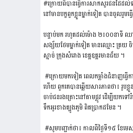
#ក្រោយពីបានធ្វើការសាកសួរជនដៃដល់ទ
នៅមានបក្ខពួកខ្លួនម្នាក់ទៀត បានចូលរួម
បន្ទាប់មក រហូតដល់ម៉ោង ២៖០០នាទី ឈានច
សង្ស័យថែមម្នាក់ទៀត មានឈ្មោះ ត្រយ ចិត្រ
ស្មាច់ ក្រុងសំរោង ខេត្តឧត្តរមានជ័យ ។
#ក្រោយមកទៀត ពេលកម្លាំងជំនាញធ្វើកា
ហើយ ពួកគេបានឆ្លើយសារភាពថា៖ រូបខ្លួន
ចាប់ជនរងគ្រោះនៅតាមផ្លូវ ដើម្បីយកទៅ
ទឹកអូរខាងត្បូងភូមិ ពិតប្រាកដមែន ។
#សូមបញ្ជាក់ថា៖ កាលពីថ្ងៃទី១៥ ខែម