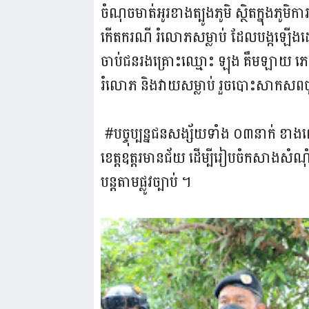
ចំណុចមាត់អូរខាងត្បូងភូមិ ស្ថិតក្នុងភូមិក
កើតករណី រំលោភសម្លាប់ ដែលបង្កឡើងដ
ចាប់ជនរងគ្រោះឈ្មោះ ឡុង គឹមឡាយ ភេទស
រំលោភ និងវាយសម្លាប់ រួចបោះសាកសពចូលទ
#បច្ចុប្បន្នជនសង្ស័យទាំង ០៣នាក់ ខាងល
ខេត្តឧត្តរមានជ័យ ដើម្បីរៀបចំកសាងសំណុំ
បន្តតាមផ្លូវច្បាប់ ។