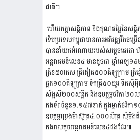
ជាតិ។
ហើយកត្តាសន្តិភាព និងគុណតម្លៃនៃសន្
ទើបប្រទេសកម្ពុជាមានការអភិវឌ្ឍរីកចម្រើ
បាននាំយកអំណោយរបស់សម្តេចតេជោ ហ៊ុន សែន
អន្តរាគមន៍លេខ៤ មានដូចជា ថ្នាំពេទ្យ១៩
ត្រីខ៥០កេស ត្រីងៀត៥០០គីឡូក្រាម ត្រីឆ
ផ្អក១០០គីឡូក្រាម ទឹកត្រី៥០យួរ ទឹកស
ស័ង្កសី២០០សន្លឹក និងឧបត្ថម្ភថវិកា២
កងទ័ពចំនួន១.១៥៧នាក់ ក្នុងម្នាក់ថវិកា
ឧបត្ថម្ភប្រេងម៉ាស៊ូត្រ៤.០០០លីត្រ ស៊ី
កងពលតូចអន្តរាគមន៍លេខ៤ផងដែរ៕