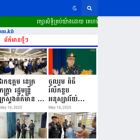
រក្សាសិទ្ធិគ្រប់យ៉ាងដោយ គេហទំព័រ ស្ពានដែក​ "WWW.
om.kh
ព័ត៌មានថ្មីៗ
ឯកឧត្តម នេត្រ
ចូលរួម ពិធី
ភក្ត្រា រដ្ឋមន្ត្រី
រំលឹកខួប
ក្រសួងព័ត៌មាន នៅ
អនុស្សាវរីយ៍
រសៀលថ្ងៃទី១៦ ខែ
លើកទី៨០ ថ្ងៃ
May 16, 2025
May 16, 2025
ឧសភា
កំណើតនគរបាល
ឆ្នាំ២០២៥នេះ
ជាតិកម្ពុជា “១៦
បានអញ្ជើញចុះធ្វើ
ឧសភា ១៩៤៥ ~