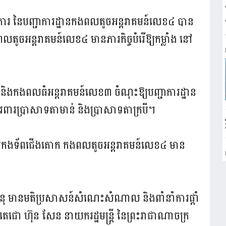
រ នៃបញ្ជាការដ្ឋានកងពលតូចអន្តរាគមន៍លេខ៤ បាន
ូចអន្តរាគមន៍លេខ៤ មានភារកិច្ចបំរើឱ្យកម្លាំង នៅ
និងកងពលធំអន្តរាគមន៍លេខ៣ ចំណុះឱ្យបញ្ជាការដ្ឋាន
ារពារប្រាសាទតាមាន់ និងប្រាសាទតាក្របី។
ការកងទ័ពជើងគោក កងពលតូចអន្តរាគមន៍លេខ៤ មាន
ហនុ មានមតិប្រសាសន៍សំណេះសំណាល និងពាំនាំការផ្ដាំ
ដេចតេជោ ហ៊ុន សែន នាយករដ្ឋមន្ត្រី នៃព្រះរាជាណាចក្រ