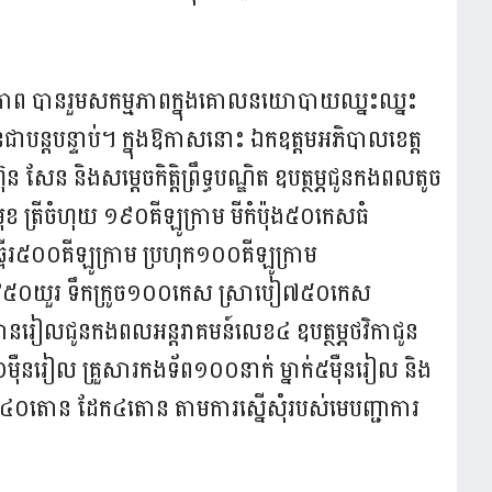
តិភាព បានរួមសកម្មភាពក្នុងគោលនយោបាយឈ្នះឈ្នះ
នជាបន្តបន្ទាប់។ ក្នុងឱកាសនោះ ឯកឧត្តមអភិបាលខេត្ត
 និងសម្តេចកិត្តិព្រឹទ្ធបណ្ឌិត ឧបត្ថម្ភជូនកងពលតូច
មុខ ត្រីចំហុយ ១៩០គីឡូក្រាម មីកំប៉ុង៥០កេសធំ
្អើរ៥០០គីឡូក្រាម ប្រហុក១០០គីឡូក្រាម
៊ីអ៉ីវ៥០យួរ ទឹកក្រូច១០០កេស ស្រាបៀ៧៥០កេស
០លានរៀលជូនកងពលអន្តរាគមន៍លេខ៤ ឧបត្ថម្ភថវិកាជូន
១០ម៉ឺនរៀល គ្រួសារកងទ័ព១០០នាក់ ម្នាក់៥ម៉ឺនរៀល និង
ម៉ងត៌៤០តោន ដែក៤តោន តាមការស្នើសុំរបស់មេបញ្ជាការ