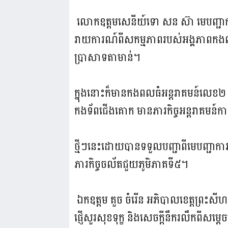
លោកឧត្តមសេនីយ៍ទោ សន ស៊ា មេបញ្ជាកា
រាយការណ៍ពីសកម្មភាពរបស់អង្គភាពកងពលត
ប្រាសាទតាមាន់។
ក្នុងនោះក៏មានកងពលធំអន្តរាគមន៍លេខ២ 
កងទ័ពជើងគោក មានភារកិច្ចអន្តរាគមន៍ក
ថ្មីៗនេះដោយបានទទួលបញ្ជាពីមេបញ្ជា
ភារកិច្ចចល័តជួយភូមិភាគទី៥។
ឯកឧត្តម គួច ចំរើន អភិបាលខេត្តព្រះសី
ផ្ញើសួរសុខទុក្ខ និងសេចក្តីនឹករលឹកពីសម្