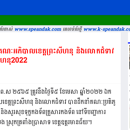
័រចាស់
www.speandak.com
គេហទំព័រថ្មី
www.k-speandak.c
ៃគណៈអភិបាលខេត្តព្រះសីហនុ និងលោកជំទាវ
សីហនុ2022
ត្រីស័ក ព.ស ២៥៦៥ ត្រូវនឹងថ្ងៃទី៥ ខែមេសា ឆ្នាំ២០២២ ឯក
ខេត្តព្រះសីហនុ និងលោកជំទាវ បានដឹកនាំគណៈប្រតិភូ
ងសួរសុខទុក្ខកងទ័ពគ្រួសារកងទ័ព នៅទីបញ្ជាការ
 ស្រុកត្រពាំងប្រាសាទ ខេត្តឧត្តរមានជ័យ។