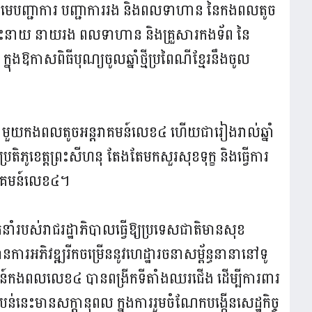
ជូនចំពោះមេបញ្ជាការ បញ្ជាការរង និងពលទាហាន នៃកងពលតូច
ោះនាយ នាយរង ពលទាហាន និងគ្រួសារកងទ័ព នៃ
នុងឱកាសពិធីបុណ្យចូលឆ្នាំថ្មីប្រពៃណីខ្មែរនឹងចូល
ាពជាមួយកងពលតូចអន្តរាគមន៍លេខ៤ ហើយជារៀងរាល់ឆ្នាំ
ណ្ឌ ប្រតិភូខេត្តព្រះសីហនុ តែងតែមកសួរសុខទុក្ខ និងធ្វើការ
ាគមន៍លេខ៤។
នាំរបស់រាជរដ្ឋាភិបាលធ្វើឱ្យប្រទេសជាតិមានសុខ
មានការអភិវឌ្ឍរីកចម្រើននូវហេដ្ឋារចនាសម្ព័ន្ធនានានៅទូ
ន៍កងពលលេខ៤ បានពង្រីកទីតាំងឈរជើង ដើម្បីការពារ
ំបន់នេះមានសក្តានុពល ក្នុងការរួមចំណែកបង្កើនសេដ្ឋកិច្ច