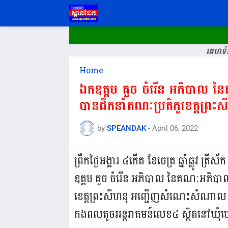
គេហទំព
Home
ឯកឧត្តម គួច ចំរើន អភិបាល ន
បានដឹកនាំគណៈប្រតិភូខេត្តព្រះ
by
SPEANDAK
-
April 06, 2022
ព្រឹកថ្ងៃអង្គារ ៤កើត ខែចេត្រ ឆ្នាំឆ្លូវ 
ឧត្តម គួច ចំរើន អភិបាល នៃគណៈអភិបាល
ខេត្តព្រះសីហនុ អញ្ជើញសំណេះសំណាល និ
កងពលតូចអន្តរាគមន៍លេខ៤ ស្ថិតនៅឃុំបេង