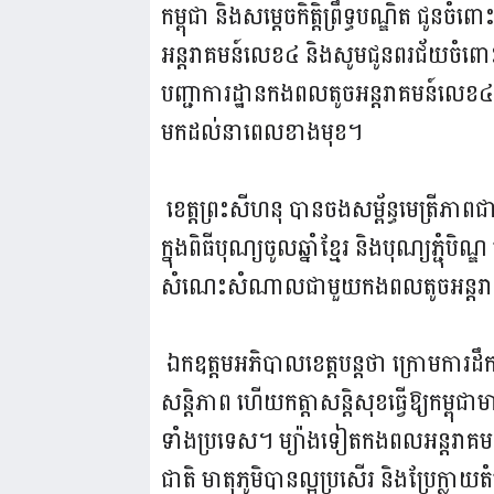
កម្ពុជា និងសម្ដេចកិត្តិព្រឹទ្ធបណ្ឌិត 
អន្តរាគមន៍លេខ៤ និងសូមជូនពរជ័យចំព
បញ្ជាការដ្ឋានកងពលតូចអន្តរាគមន៍លេខ៤ ក្
មកដល់នាពេលខាងមុខ។
ខេត្តព្រះសីហនុ បានចងសម្ព័ន្ធមេត្រីភ
ក្នុងពិធីបុណ្យចូលឆ្នាំខ្មែរ និងបុណ្យភ្ជុំបិ
សំណេះសំណាលជាមួយកងពលតូចអន្តរ
ឯកឧត្តមអភិបាលខេត្តបន្តថា ក្រោមការដឹក
សន្តិភាព ហើយកត្តាសន្តិសុខធ្វើឱ្យកម្ពុជា
ទាំងប្រទេស។ ម្យ៉ាងទៀតកងពលអន្តរាគម
ជាតិ មាតុភូមិបានល្អប្រសើរ និងប្រែក្លាយត