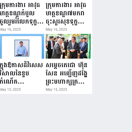
ជំរឿនថ្នាក់ដឹកនាំ
១៦ ឧសភា
ក្រុមការងារ អាវុធ
ក្រុមការងារ អាវុធ
មន្ត្រីរាជការស៉ីវិល
២០២៥”...
ហត្ថខណ្ឌកំបូល
ហត្ថខណ្ឌ៧មករា
នៃក្រសួងព័ត៌មាន...
ចូលរួមរំលែកទុក្ខ
ចុះសួរសុខទុក្ខ
ដល់គ្រួសារ
សមាជិក ដែលជួប
May 16, 2025
May 16, 2025
សមាជិក ដែល
គ្រោះថ្នាក់
ឪពុកក្មេករបស់
ចរាចរណ៍ កំពុង
លោកទទួលមរណៈ
សម្រាកព្យាបាល
ភាព!
នៅមន្ទីរពេទ្យ!
ក្នុងឱកាសដ៏វិសេស
សម្តេចតេជោ ហ៊ុន
វិសាលនៃខួប
សែន អញ្ជើញដង្ហែ
កំណើត
ព្រះមហាក្សត្រ
គម្រប់ខួប៤៤
យាងទតការតាំង
May 15, 2025
May 15, 2025
ឈានចូល៤៥ឆ្នាំ
បង្ហាញផលិតផល
🎉 ថ្នាក់ដឹកនាំ
កសិកម្ម កសិ
សមាជិក សមាជិកា
ឧស្សាហកម្ម និង
នៃក្រុមគ្រួសារ
សិប្បកម្ម ក្នុងព្រះ
កម្មវិធីអាជីវកម្ម
រាជពិធីច្រត់