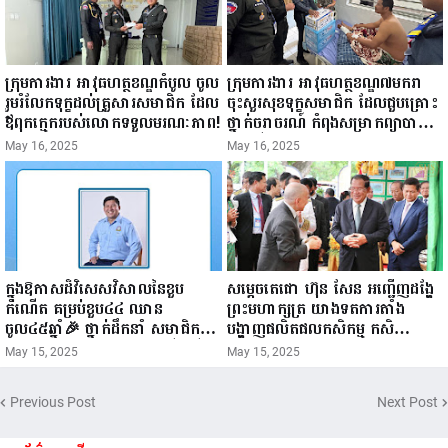
ក្រុមការងារ អាវុធហត្ថខណ្ឌកំបូល ចូល
ក្រុមការងារ អាវុធហត្ថខណ្ឌ៧មករា
រួមរំលែកទុក្ខដល់គ្រួសារសមាជិក ដែល
ចុះសួរសុខទុក្ខសមាជិក ដែលជួបគ្រោះ
ឪពុកក្មេករបស់លោកទទួលមរណៈភាព!
ថ្នាក់ចរាចរណ៍ កំពុងសម្រាកព្យាបាល
នៅមន្ទីរពេទ្យ!
May 16, 2025
May 16, 2025
ក្នុងឱកាសដ៏វិសេសវិសាលនៃខួប
សម្តេចតេជោ ហ៊ុន សែន អញ្ជើញដង្ហែ
កំណើត គម្រប់ខួប៤៤ ឈាន
ព្រះមហាក្សត្រ យាងទតការតាំង
ចូល៤៥ឆ្នាំ🎉 ថ្នាក់ដឹកនាំ សមាជិក
បង្ហាញផលិតផលកសិកម្ម កសិ
សមាជិកា នៃក្រុមគ្រួសារកម្មវិធីអាជីវ
ឧស្សាហកម្ម និងសិប្បកម្ម ក្នុងព្រះរាជ
May 15, 2025
May 15, 2025
កម្មចល័ត និងកម្មករសំណង់ សូមគោរព
ពិធីច្រត់ព្រះនង្គ័ល...
ជូនពរ ជូនចំពោះ ឯកឧត្តម សាយ
Previous Post
Next Post
សំអាល់ ប្រធានសហភាពសហព័ន្ធ
យុវជនកម្ពុជា រាធានីភ្នំពេញ សូមទទួល