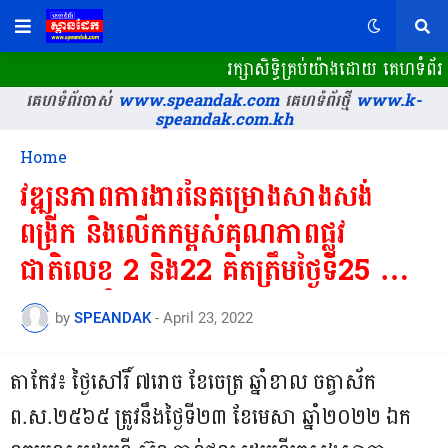
រក្សាសិទ្ធិគ្រប់យ៉ាងដោយ គេហទំព័រ 
គេហទំព័រចាស់
www.speandak.com
គេហទំព័រថ្មី
www.k-
speandak.com.kh
Home
វឌ្ឍនភាពការងារនៃគម្រោងសាងសង់
ពង្រីក និងលើកកម្ពស់គុណភាពផ្លូវ
ជាតិលេខ 2 និង22 គិតត្រឹមថ្ងៃទី25 ខែ
មេសា ឆ្នាំ2022 សម្រេចលទ្ធផលការងារ
by
SPEANDAK
-
April 23, 2022
បាន76,20%
តាកែវ៖ ថ្ងៃសៅរិ៍ ៧រោច ខែចេត្រ ឆ្នាំខាល ចត្វាស័ក
ព.ស.២៥៦៥ ត្រូវនឹងថ្ងៃទី២៣ ខែមេសា ឆ្នាំ២០២២ ឯក