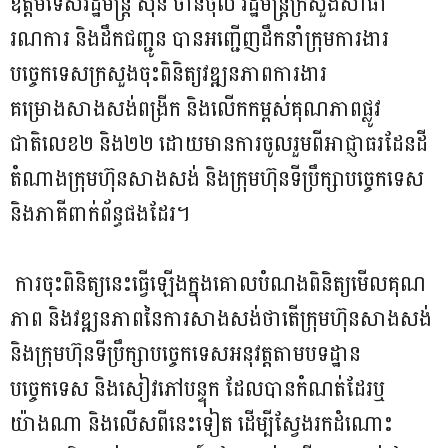
ឧត្តមទេសរដ្ឋមន្ត្រី ស៊ុន ចាន់ថុល រដ្ឋមន្ត្រីក្រសួងសាធា
រណការ និងដឹកជញ្ជូន បានអញ្ជើញដឹកនាំក្រុមការងារ
បច្ចេកទេសក្រសួងចុះពិនិត្យវឌ្ឍនភាពការងារ
គម្រោងសាងសង់ពង្រីក និងលើកកម្ពស់គុណភាពផ្លូវ
ជាតិលេខ២ និង២២ ដោយមានការចូលរួមពីអាជ្ញាធរដែនដី
តំណាងក្រុមហ៊ុនសាងសង់ និងក្រុមហ៊ុនទីប្រឹក្សាបច្ចេកទេស
និងភាគីពាក់ព័ន្ធផងដែរ។
ការចុះពិនិត្យនេះធ្វើឡើងក្នុងគោលបំណងពិនិត្យមើលគុណ
ភាព និងវឌ្ឍនភាពនៃការសាងសង់ថាតើក្រុមហ៊ុនសាងសង់
និងក្រុមហ៊ុនទីប្រឹក្សាបច្ចេកទេសអនុវត្តតាមបទដ្ឋាន
បច្ចេកទេស និងសៀវភៅបន្ទុក ដែលបានកំណត់ដែរឬ
យ៉ាងណា និងលើសពីនេះទៀត ដើម្បីស្វែងរកដំណោះ