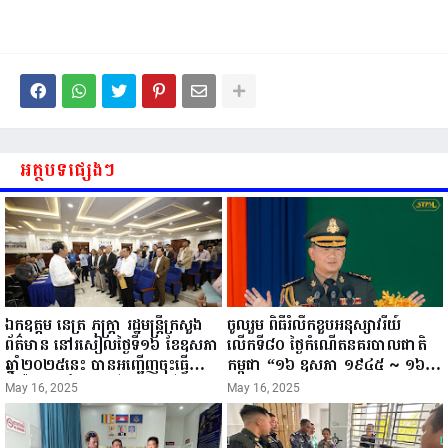
អត្ថបទផ្សេងៗ
ឯកឧត្តម នេត្រ ភក្ត្រា រដ្ឋមន្ត្រីក្រសួង
ចូលរួម ពិធីរំលឹកខួបអនុស្សាវរីយ៍
ព័ត៌មាន នៅរសៀលថ្ងៃទី១៦ ខែឧសភា
លើកទី៨០ ថ្ងៃកំណើតនគរបាលជាតិ
ឆ្នាំ២០២៥នេះ បានអញ្ជើញចុះធ្វើ
កម្ពុជា “១៦ ឧសភា ១៩៤៥ ~ ១៦
ជំរឿនថ្នាក់ដឹកនាំមន្ត្រីរាជការស៉ីវិល នៃ
ឧសភា ២០២៥”...
May 16, 2025
May 16, 2025
ក្រសួងព័ត៌មាន...