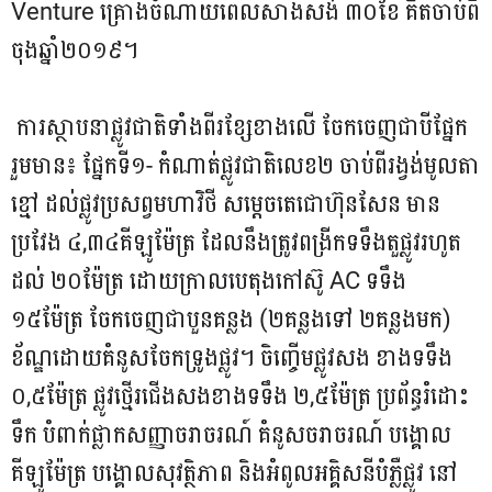
Venture គ្រោងចំណាយពេលសាងសង់ ៣០ខែ គិតចាប់ពី
ចុងឆ្នាំ២០១៩។
ការស្ថាបនាផ្លូវជាតិទាំងពីរខ្សែខាងលើ ចែកចេញជាបីផ្នែក
រួមមាន៖ ផ្នែកទី១- កំណាត់ផ្លូវជាតិលេខ២ ចាប់ពីរង្វង់មូលតា
ខ្មៅ ដល់ផ្លូវប្រសព្វមហាវិថី សម្តេចតេជោហ៊ុនសែន មាន
ប្រវែង ៤,៣៤គីឡូម៉ែត្រ ដែលនឹងត្រូវពង្រីកទទឹងតួផ្លូវរហូត
ដល់ ២០ម៉ែត្រ ដោយក្រាលបេតុងកៅស៊ូ AC ទទឹង
១៥ម៉ែត្រ ចែកចេញជាបួនគន្លង (២គន្លងទៅ ២គន្លងមក)
ខ័ណ្ឌដោយគំនូសចែកទ្រូងផ្លូវ។ ចិញ្ចើមផ្លូវសង ខាងទទឹង
០,៥ម៉ែត្រ ផ្លូវថ្មើរជើងសងខាងទទឹង ២,៥ម៉ែត្រ ប្រព័ន្ធរំដោះ
ទឹក បំពាក់ផ្លាកសញ្ញាចរាចរណ៍ គំនូសចរាចរណ៍ បង្គោល
គីឡូម៉ែត្រ បង្គោលសុវត្ថិភាព និងអំពូលអគ្គិសនីបំភ្លឺផ្លូវ នៅ