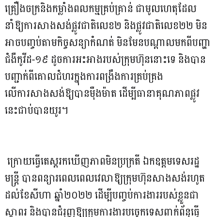
គ្រឿងចក្រនិងកម្លាំងពលកម្មគ្រប់គ្រាន់ ជាមូលហេតុដែល
នាំឱ្យការសាងសង់ផ្លូវជាតិលេខ២ និងផ្លូវជាតិលេខ២២ មិន
អាចបញ្ចប់តាមកិច្ចសន្យាកំណត់ មិនមែនបណ្តាលមកពីបញ្ហា
ជំងឺកូវីដ-១៩ ដូចការអះអាងរបស់ក្រុមហ៊ុននោះទេ និងបាន
បញ្ជាក់ពីគោលជំហរក្នុងការពង្រឹងការគ្រប់គ្រង
លើការសាងសង់ឱ្យបានម៉ឺងម៉ាត ដើម្បីធានាគុណភាពផ្លូវ
នេះជាប់បានយូរ។
ក្រោយធ្វើតេស្តរកឃើញភាពមិនប្រក្រតី ឯកឧត្តមទេសរដ្ឋ
មន្ត្រី បានពន្យារពេលពេលវេលាឱ្យក្រុមហ៊ុនសាងសង់រហូត
ដល់ខែសីហា ឆ្នាំ២០២២ ដើម្បីបញ្ចប់ការងាររបស់ខ្លួនជា
ស្ថាពរ និងបានជំរុញឱ្យក្រុមការងារបច្ចេកទេសពាក់ព័ន្ធធ្វើ