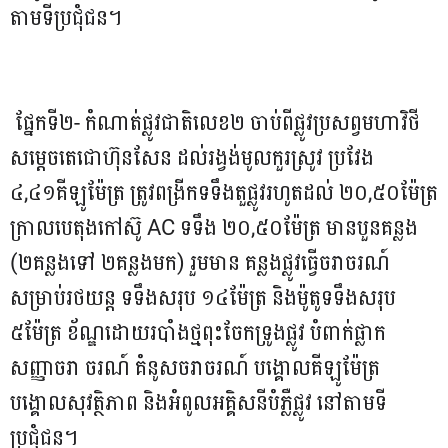
តាមទីប្រជុំជន។
ផ្នែកទី២- កំណាត់ផ្លូវជាតិលេខ២ ចាប់ពីផ្លូវប្រសព្វមហាវិថី
សម្តេចតេជោហ៊ុនសែន ដល់រង្វង់មូលកួរស្រូវ ប្រវែង
៤,៤១គីឡូម៉ែត្រ ត្រូវពង្រីកទទឹងតួផ្លូវរហូតដល់ ២០,៥០ម៉ែត្រ
ក្រាលបេតុងកៅស៊ូ AC ទទឹង ២០,៥០ម៉ែត្រ មានបួនគន្លង
(២គន្លងទៅ ២គន្លងមក) រួមមាន គន្លងផ្លូវធ្វើចរាចរណ៍
សម្រាប់រថយន្ដ ទទឹងសរុប ១៤ម៉ែត្រ និងម៉ូតូទទឹងសរុប
៥ម៉ែត្រ ខ័ណ្ឌដោយរបាំងថ្មពុះចែកទ្រូងផ្លូវ បំពាក់ផ្លាក
សញ្ញាចរា ចរណ៍ គំនូសចរាចរណ៍ បង្គោលគីឡូម៉ែត្រ
បង្គោលសុវត្ថិភាព និងអំពូលអគ្គិសនីបំភ្លឺផ្លូវ នៅតាមទី
ប្រជុំជន។