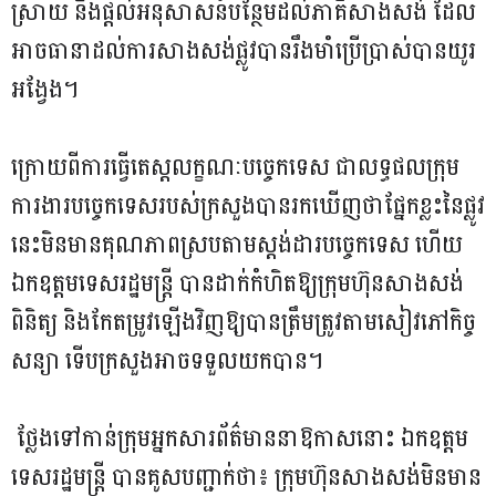
ស្រាយ និងផ្ដល់អនុសាសន៍បន្ថែមដល់ភាគីសាងសង់ ដែល
អាចធានាដល់ការសាងសង់ផ្លូវបានរឹងមាំប្រើប្រាស់បានយូរ
អង្វែង។
ក្រោយពីការធ្វើតេស្តលក្ខណៈបច្ចេកទេស ជាលទ្ធផលក្រុម
ការងារបច្ចេកទេសរបស់ក្រសួងបានរកឃើញថាផ្នែកខ្លះនៃផ្លូវ
នេះមិនមានគុណភាពស្របតាមស្តង់ដារបច្ចេកទេស ហើយ
ឯកឧត្តមទេសរដ្ឋមន្ត្រី បានដាក់កំហិតឱ្យក្រុមហ៊ុនសាងសង់
ពិនិត្យ និងកែតម្រូវឡើងវិញឱ្យបានត្រឹមត្រូវតាមសៀវភៅកិច្ច
សន្យា ទើបក្រសួងអាចទទួលយកបាន។
ថ្លែងទៅកាន់ក្រុមអ្នកសារព័ត៌មាននាឱកាសនោះ ឯកឧត្ដម
ទេសរដ្ឋមន្ត្រី បានគូសបញ្ជាក់ថា៖ ក្រុមហ៊ុនសាងសង់មិនមាន