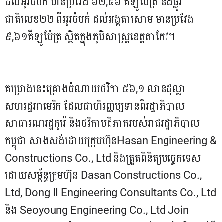
ដល់អូរចំបក់ មានប្រវែង ៦២,៥៦ គីឡូម៉ែត្រ និងផ្លូវ
ជាតិលេខ២២ ពីអូរចំបក់ ដល់អង្គតាសោម មានប្រវែង
៩,៦១គីឡូម៉ែត្រ ស្ថិតក្នុងភូមិសាស្រ្តខេត្តតាកែវ។
គម្រោងនេះគ្រោងចំណាយថវិកា ៥៦,១ លានដុល្លា
សហរដ្ឋអាមេរិក ដែលជាហិរញ្ញប្បទានពីរដ្ឋាភិបាល
សាធារណរដ្ឋកូរ៉េ និងថវិកាបដិភាគរបស់រាជរដ្ឋាភិបាល
កម្ពុជា សាងសង់ដោយក្រុមហ៊ុនHasan Engineering &
Constructions Co., Ltd និងត្រួតពិនិត្យបច្ចេកទេស
ដោយសម្ព័ន្ធក្រុមហ៊ុន Dasan Constructions Co.,
Ltd, Dong II Engineering Consultants Co., Ltd
និង Seoyoung Engineering Co., Ltd Join