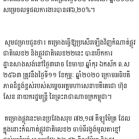
សម្រេចលទ្ធផលការងារបាន៧៦,២០%។
សូមជម្រាបជូនថា៖ គម្រោងធ្វើឱ្យប្រសើរឡើងវិញកំណាត់ផ្លូវ
ជាតិលេខ២ និងផ្លូវជាតិលេខ២២នេះ បានបើកការ
ដ្ឋានសាងសង់នៅថ្ងៃ៣រោច ខែមាឃ ឆ្នាំកុរ ឯកស័ក ព.ស
២៥៦៣ ត្រូវនឹងថ្ងៃទី១១ ខែកុម្ភៈ ឆ្នាំ២០២០ ក្រោមអធិបតី
ភាពដ៏ខ្ពង់ខ្ពស់របស់សម្ដេចអគ្គមហាសេនាបតីតេជោ ហ៊ុន
សែន នាយករដ្ឋមន្ត្រី នៃព្រះរាជាណាចក្រកម្ពុជា។
គម្រោងផ្លូវនេះមានប្រវែងសរុប ៧២,១៧ គីឡូម៉ែត្រ ដែល
ក្នុងនោះកំណាត់ផ្លូវជាតិលេខ២ ចាប់ពីរង្វង់មូលតាខ្មៅ