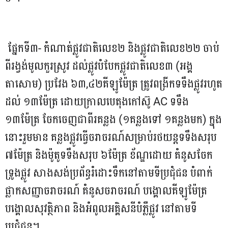
ផ្នែកទី៣- កំណាត់ផ្លូវជាតិលេខ២ និងផ្លូវជាតិលេខ២២ ចាប់
ពីរង្វង់មូលកួរស្រូវ ដល់ផ្លូវបំបែកផ្លូវជាតិលេខ៣ (អង្គ
តាសោម) ប្រវែង ៦៣,៤២គីឡូម៉ែត្រ ត្រូវពង្រីកទទឹងផ្លូវរហូត
ដល់ ១៣ម៉ែត្រ ដោយក្រាលបេតុងកៅស៊ូ AC ទទឹង
១៣ម៉ែត្រ ចែកចេញជាពីរគន្លង (១គន្លងទៅ ១គន្លងមក) ក្នុង
នោះរួមមាន គន្លងផ្លូវធ្វើចរាចរណ៍សម្រាប់រថយន្ដទទឹងសរុប
៧ម៉ែត្រ និងម៉ូតូទទឹងសរុប ៦ម៉ែត្រ ខ័ណ្ឌដោយ គំនូសចែក
ទ្រូងផ្លូវ សាងសង់ប្រព័ន្ធរំដោះទឹកនៅតាមទីប្រជុំជន បំពាក់
ផ្លាកសញ្ញាចរាចរណ៍ គំនូសចរាចរណ៍ បង្គោលគីឡូម៉ែត្រ
បង្គោលសុវត្ថិភាព និងអំពូលអគ្គិសនីបំភ្លឺផ្លូវ នៅតាមទី
ប្រជុំជន។