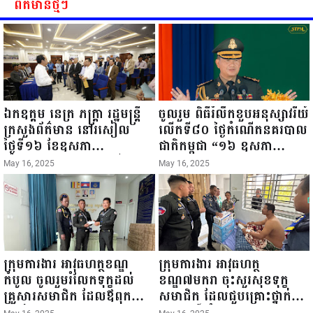
បាននូវ សុខភាពល្អបរិបូរណ៍
ព័ត៌មានថ្មីៗ
កម្លាំងមាំមួន បញ្ញាញាណវាងវៃ
អាយុយឺនយូរ ...
ឯកឧត្តម នេត្រ ភក្ត្រា រដ្ឋមន្ត្រី
ចូលរួម ពិធីរំលឹកខួបអនុស្សាវរីយ៍
ក្រសួងព័ត៌មាន នៅរសៀល
លើកទី៨០ ថ្ងៃកំណើតនគរបាល
ថ្ងៃទី១៦ ខែឧសភា
ជាតិកម្ពុជា “១៦ ឧសភា
ឆ្នាំ២០២៥នេះ បានអញ្ជើញចុះ
១៩៤៥ ~ ១៦ ឧសភា
May 16, 2025
May 16, 2025
ធ្វើជំរឿនថ្នាក់ដឹកនាំមន្ត្រីរាជ
២០២៥”...
ការស៉ីវិល នៃក្រសួងព័ត៌មាន...
ក្រុមការងារ អាវុធហត្ថខណ្ឌ
ក្រុមការងារ អាវុធហត្ថ
កំបូល ចូលរួមរំលែកទុក្ខដល់
ខណ្ឌ៧មករា ចុះសួរសុខទុក្ខ
គ្រួសារសមាជិក ដែលឪពុកក្មេក
សមាជិក ដែលជួបគ្រោះថ្នាក់
របស់លោកទទួលមរណៈភាព!
ចរាចរណ៍ កំពុងសម្រាកព្យាបាល