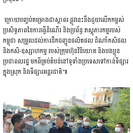
ក្រោយបញ្ចប់គម្រោងជាស្ថាពរ ផ្លូវនេះនឹងជួយលើកកម្ពស់
ប្រសិទ្ធភាពនៃការធ្វើដំណើរ និងប្រព័ន្ធ ភស្តុភារកម្មរបស់
កម្ពុជា សម្រួលដល់ការដឹកជញ្ជូនផលិតផល ដំណាំកសិផល
និងកសិ-ឧស្សាហកម្ម របស់ក្រុមហ៊ុនវិនិយោគ និងបងប្អូន
ប្រជាពលរដ្ឋ មកពីគ្រប់តំបន់នៅទូទាំងប្រទេសទៅកាន់ទីផ្សារ
ក្នុងស្រុក និងទីផ្សារអន្តរជាតិ៕