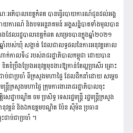
ណៈអភិបាលខេត្តកំពត បានធ្វើរបាយការណ៍ជូនដល់អង្គ
បាយការណ៍ និងបទអន្តរាគមន៍ អង្គសន្និបាតទាំងមូលបាន
ំធេងដែលរដ្ឋបាលខេត្តកំពត សម្រេចបានក្នុងឆ្នាំ២០២១
ាំរបស់ឃុំ សង្កាត់ ដែលជាលទ្ធផលនៃការអនុវត្តគោល
ាក់កាលទី៤ របស់រាជរដ្ឋាភិបាលកម្ពុជា ដោយបាន
ាត់ ខិតខំប្រឹងប្រែងអនុវត្តមុខងារឱ្យកាន់តែល្អប្រសើរ ព្រោះ
សជាប់ជាប្រចាំ ពីក្រសួងមហាផ្ទៃ ដែលដឹកនាំដោយ សម្តេច
្ត្រីក្រសួងមហាផ្ទៃ ក្រុមការងាររាជរដ្ឋាភិបាលចុះ
ដ្ឋាបណ្ឌិត ចម ប្រសិទ្ធ ទេសរដ្ឋមន្ត្រី រដ្ឋមន្ត្រីក្រសួង
នវានុវត្តន៍ និងឯកឧត្តមបណ្ឌិត ប៉ែន ស៊ីម៉ន ប្រធាន
ជាប់ជាប្រចាំ ។