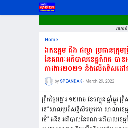
គេហទំព
Home
ឯកឧត្តម ជឹង ផល្លា ប្រធានក្រុមប
នៃគណៈអភិបាលខេត្តកំពត បានអញ្
ការងារ២០២១ និងលើកទិសដៅកា
by
SPEANDAK
-
March 29, 2022
ព្រឹកថ្ងៃអង្គារ ១២រោច ខែផល្គុន ឆ្នាំឆ្លូ
នៅសាលប្រជុំសន្និសិតបូកគោ សាលាខេត្តកំពត
ម៉ៅ ធនិន អភិបាលនៃគណៈអភិបាលខេត្តកំព