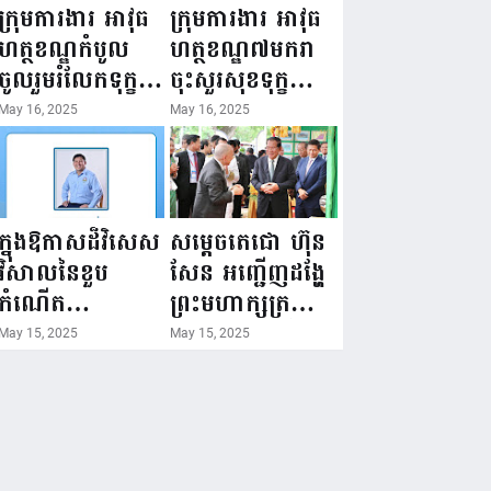
ជំរឿនថ្នាក់ដឹកនាំ
១៦ ឧសភា
ក្រុមការងារ អាវុធ
ក្រុមការងារ អាវុធ
មន្ត្រីរាជការស៉ីវិល
២០២៥”...
ហត្ថខណ្ឌកំបូល
ហត្ថខណ្ឌ៧មករា
នៃក្រសួងព័ត៌មាន...
ចូលរួមរំលែកទុក្ខ
ចុះសួរសុខទុក្ខ
ដល់គ្រួសារ
សមាជិក ដែលជួប
May 16, 2025
May 16, 2025
សមាជិក ដែល
គ្រោះថ្នាក់
ឪពុកក្មេករបស់
ចរាចរណ៍ កំពុង
លោកទទួលមរណៈ
សម្រាកព្យាបាល
ភាព!
នៅមន្ទីរពេទ្យ!
ក្នុងឱកាសដ៏វិសេស
សម្តេចតេជោ ហ៊ុន
វិសាលនៃខួប
សែន អញ្ជើញដង្ហែ
កំណើត
ព្រះមហាក្សត្រ
គម្រប់ខួប៤៤
យាងទតការតាំង
May 15, 2025
May 15, 2025
ឈានចូល៤៥ឆ្នាំ
បង្ហាញផលិតផល
🎉 ថ្នាក់ដឹកនាំ
កសិកម្ម កសិ
សមាជិក សមាជិកា
ឧស្សាហកម្ម និង
នៃក្រុមគ្រួសារ
សិប្បកម្ម ក្នុងព្រះ
កម្មវិធីអាជីវកម្ម
រាជពិធីច្រត់