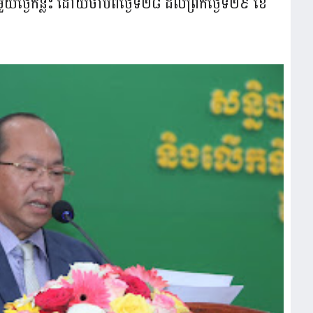
ងៃកន្លះ ដោយចាប់ពីថ្ងៃទី២៨ ដល់ព្រឹកថ្ងៃទី២៩ ខែ