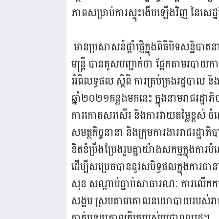
ភាពសម្រាប់ការស្ទុះងើបឡើងវិញ នៃសេដ្ឋកិច្
មានប្រសាសន៍ផ្តាំផ្ញើក្នុងពិធីបិទសន្និបាតនា
មន្ត្រី បានគូសបញ្ជាក់ថា ផ្អែកតាមរប
អំពីលទ្ធផល ស្តីពី ការគ្រប់គ្រងរដ្ឋបាល និ
ឆ្នាំ២០២១កន្លងមកនេះ ក្នុងនាមរាជរដ្ឋាភិបាលកម
ការកោតសរសើរ និងការវាយតម្លៃខ្ពស់ ចំពោះថ្
សមត្ថកិច្ចនានា និងក្រុមការងាររាជរដ្ឋាភិ
ខិតខំប្រឹងប្រែងរួមគ្នាយ៉ាងសកម្មក្នុងការ
ដើម្បីសម្រេចបាននូវសមិទ្ធផលក្នុងការធាន
សុខ សណ្តាប់ធ្នាប់សាធារណៈ ការលើកកម្ពស់
សង្គម ស្របតាមគោលនយោបាយរបស់រាជរដ្
កាត់បន្ថយភាពក្រីក្ររបស់ប្រជាពលរដ្ឋ។