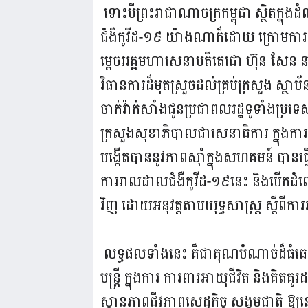
ទោះបីព្រះរាជាណាចក្រកម្ពុជា ស្ថិតក្នុ
ជំងឺកូវីដ-១៩ យ៉ាងណាក៏ដោយ ក្រោមការដ
ម្តេចអគ្គមហាសេនាបតីតេជោ ហ៊ុន សែន នាយ
វិធានការដ៏មុតស្រួចដល់គ្រប់ក្រសួង ស្ថាប័
ចាក់វ៉ាក់សាំងជូនប្រជាពលរដ្ឋទូទាំងប្រ
ក្រសួងសុខាភិបាលជាសេនាធិការ ក្នុងការទ
បង្កើតបាននូវភាពស៊ាំក្នុងសហគមន៍ បានធ្វើ
ការរាលដាលជំងឺកូវីដ-១៩នេះ និងបើកដំណើ
វិញ ដោយអនុវត្តតាមយុទ្ធសាស្ត្រ ស្តីពីការ
លទ្ធផលទាំងនេះ គឺជាគុណបំណាច់ដ៏ធំធេ
មន្ត្រី ក្នុងការ ការពារអាយុជីវិត និងគ
ស្ថានភាពជីវភាពសេដ្ឋកិច្ច សង្គមជាតិ ឱ្យន