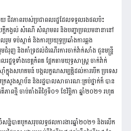
ស្រាយ ជីវភាពរបស់ប្រជាពលរដ្ឋដែលទទួលរងផលប៉ះ
្រាយក្តីកង្វល់ សំណើ សំណូមពរ និងបញ្ហាប្រឈមនានានៅ
ួម ទប់ស្កាត់ និងការប្រយុទ្ធប្រឆាំងការឆ្លង
ជំរុញ និងគាំទ្រដល់ដំណើរការចាក់វ៉ាក់សាំង ជូនមន្ត្រី
រដ្ឋទូទាំងខេត្តកំពត ផ្អែកតាមយុទ្ធសាស្ត្រ ចាក់វ៉ាក់
ស៊ាំក្នុងសហគមន៍ បង្កលក្ខណសម្បត្តិដល់ការបើក ប្រទេស
សួងស្ថាប័ន និងរដ្ឋបាលសាធារណៈគ្រប់ថ្នាក់ក៏ បាន
ពថ្មី ចាប់តាំងពីថ្ងៃទី០១ ខែវិច្ឆិកា ឆ្នាំ២០២១ រហូត
ចំសន្និបាតបូកសរុបលទ្ធផលការងារឆ្នាំ២០២១ និងលើក