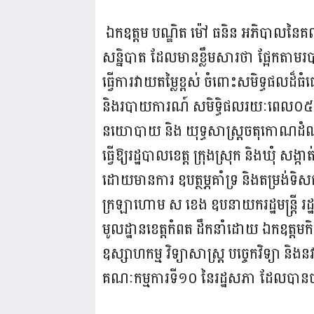
ឯកឧត្តម បណ្ឌិត ម៉ៅ ធនិន អភិបាលនៃគ
សន្និបាត ដែលមានខ្លឹមសារថា ផ្អែកតាមរ
ធ្វើការវាយតម្លៃខ្ពស់ ចំពោះសមិទ្ធផលដ៏ធ
និងរបាយការណ៍ សមិទ្ធិផលរយៈពេល០៥ឆ្ន
នយោបាយ និង យុទ្ធសាស្ត្រចតុកោណដំណ
ធ្វើឱ្យរដ្ឋបាលខេត្ត ក្រុងស្រុក និងឃុំ សង្ក
ដោយមានការ ឧបត្ថម្ភគាំទ្រ និងតម្រង់ទិ
ក្រឡាហោម ស ខេង ឧបនាយករដ្ឋមន្ត្រី រដ្ឋមន
មូលដ្ឋានខេត្តកំពត ដឹកនាំដោយ ឯកឧត្តមកិត្តិសេ
ឧស្សាហកម្ម វិទ្យាសាស្ត្រ បច្ចេកវិទ្យា និង
គណៈកម្មការទី១០ នៃរដ្ឋសភា ដែលបានចុះ