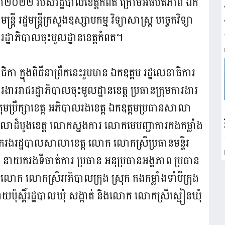
ំ២០២២ របស់រដ្ឋបាលខេត្តកំពត ក្រោមអធិបតីភាព ឯក
្ត្រី រដ្ឋមន្ត្រីក្រសួងឧស្សាបកម្ម វិទ្យាសាស្ត្រ បច្ចេកវិទ្យា
ជរដ្ឋាភិបាលចុះមូលដ្ឋានខេត្តកំពត។
 ក្នុងពិធីនាព្រឹកនេះរួមមាន ឯកឧត្តម រដ្ឋលេខាធិការ
រងាររាជរដ្ឋាភិបាលចុះមូលដ្ឋានខេត្ត ប្រធានក្រុមការងារ
ុមប្រឹក្សាខេត្ត អភិបាលរងខេត្ត ឯកឧត្តមប្រធានសាលា
សាលាដំបូងខេត្ត លោកស្នងការ លោកមេបញ្ជាការកងកម្លាំង
រងរដ្ឋបាលសាលាខេត្ត លោក លោកស្រីប្រធានមន្ទីរ
នាយករងទីចាត់ការ ប្រធាន អនុប្រធានអង្គភាព ប្រធាន
ក លោកស្រីអភិបាលក្រុង ស្រុក កងកម្លាំងទាំបីក្រុង
ប៉ុស្តិ៍រដ្ឋបាលឃុំ សង្កាត់ និងលោក លោកស្រីស្មៀនឃុំ