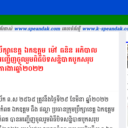
រក្
័រចាស់
www.speandak.com
គេហទំព័រថ្មី
www.k-speandak.c
្រឹក្សាខេត្ត ឯកឧត្តម ម៉ៅ ធនិន អភិបាល
ជើញចូលរួមពិធីបិទសន្និបាតបូកសរុប
រងារឆ្នាំ២០២២
វ ត្រីស័ក ព.ស ២៥៦៥ ត្រូវនឹងថ្ងៃទី២៩ ខែមីនា ឆ្នាំ២០២២
 ឯកឧត្តម ជឹង ផល្លា ប្រធានក្រុមប្រឹក្សាខេត្ត ឯកឧត្តម
ត បានអញ្ជើញចូលរួមពិធីបិទសន្និបាតបូកសរុប