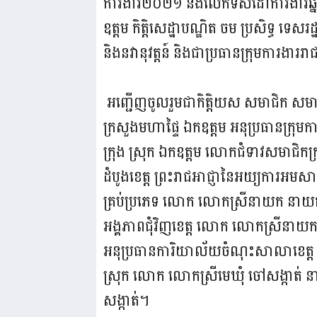
ការងារ២០២១ និងលើកទិសដៅការងារឆ្នា
ឧត្តម កិត្តិសេដ្ឋាបណ្ឌិត ចម ប្រសិទ្ធ ទេសរដ្ឋមន
និងនវានុវត្តន៍ និងជាប្រធានក្រុមការងាររា
អញ្ជើញចូលរួមជាកិត្តិយស សមាជិក សមាជិកា
ក្រសួងមហាផ្ទៃ ឯកឧត្តម អនុប្រធានក្រុមកា
ក្រុង ស្រុក ឯកឧត្តម លោកជំទាវសមាជិកក្រ
ដំបូងខេត្ត ព្រះរាជអាជ្ញានៃអយ្យការអម
គ្រប់ប្រភេទ លោក លោកស្រីនាយក នាយក
អង្គភាពជុំវិញខេត្ត លោក លោកស្រីនាយក 
អនុប្រធានការិយាល័យចំណុះសាលាខេត្ត លោ
ស្រុក លោក លោកស្រីមេឃុំ ចៅសង្កាត់ នាយ
សង្កាត់។