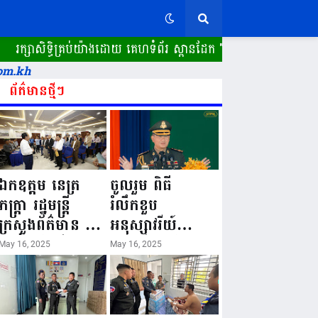
សាសិទ្ធិគ្រប់យ៉ាងដោយ គេហទំព័រ ស្ពានដែក​ "WWW.SPEANDAK.COM"
om.kh
ព័ត៌មានថ្មីៗ
ឯកឧត្តម នេត្រ
ចូលរួម ពិធី
ភក្ត្រា រដ្ឋមន្ត្រី
រំលឹកខួប
ក្រសួងព័ត៌មាន នៅ
អនុស្សាវរីយ៍
រសៀលថ្ងៃទី១៦ ខែ
លើកទី៨០ ថ្ងៃ
May 16, 2025
May 16, 2025
ឧសភា
កំណើតនគរបាល
ឆ្នាំ២០២៥នេះ
ជាតិកម្ពុជា “១៦
បានអញ្ជើញចុះធ្វើ
ឧសភា ១៩៤៥ ~