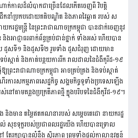
ងដំណាក់កាលដ៏លំបាកជាច្រើនដែលកើតចេញពី វិបត្តិ
ឹកនាំប្រកបដោយគតិបណ្ឌិត និងភាពវៃឆ្លាត របស់ ស
ករដ្ឋមន្ត្រី នៃព្រះរាជាណាចក្រកម្ពុជា បានដាក់ចេញនូវ
ន និងអាជ្ញាធរពាក់ព័ន្ធគ្រប់ជាន់ថ្នាក់ ទាំងអស់ ហើយបាន
ទេស ដូសទី១ និងដូសទី២ រួមទាំង ដូសជំរុញ ដោយមាន
ប់ស្កាត់ និងកាត់បន្ថយការរីក រាលដាលនៃជំងឺកូរីដ-១៩
ឱ្យព្រះរាជាណាចក្រកម្ពុជា អាចគ្រប់គ្រង និងទប់ស្កាត់
រការសកម្មភាពសេដ្ឋកិច្ច សង្គមកិច្ចទូទាំងប្រទេសឡើង
រស់នៅតាមគន្លងប្រក្រតីភាពថ្មី ក្នុងបរិបទនៃជំងឺកូវីដ-១៩។
ង និងមាន តម្លៃឥតគណនារបស់ សម្តេចតេជោ នាយករដ្ឋ
ិតគូរដល់ សុខទុក្ខរបស់ប្រជាពលរដ្ឋយើង ហើយបានទ្រោល
ៅ តែរក្សាបានលំនឹង ស្ថិរភាព ព្រមទាំងផ្តល់កាលានុវត្តន៍