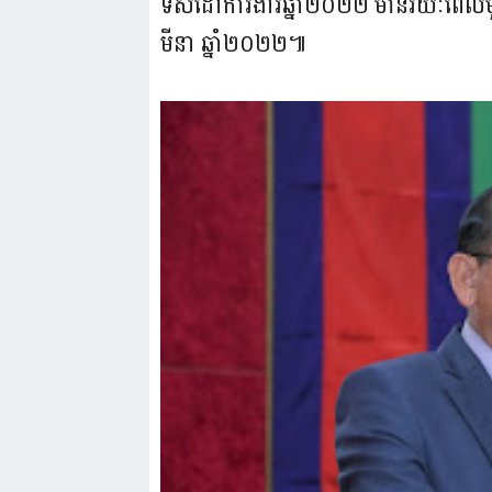
ទិសដៅការងារឆ្នាំ២០២២ មានរយៈពេលមួយថ្
មីនា ឆ្នាំ២០២២៕