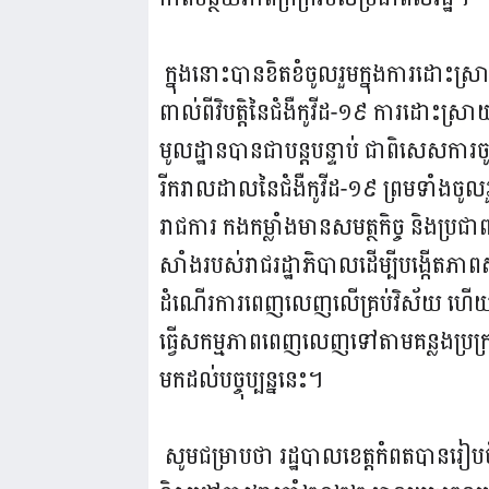
ក្នុងនោះបានខិតខំចូលរួមក្នុងការដោះ
ពាល់ពីវិបត្តិនៃជំងឺកូវីដ-១៩ ការដោះស
មូលដ្ឋានបានជាបន្តបន្ទាប់ ជាពិសេសការចូលរ
រីករាលដាលនៃជំងឺកូវីដ-១៩ ព្រមទាំងចូលរួម
រាជការ កងកម្លាំងមានសមត្ថកិច្ច និងប្រជាពល
សាំងរបស់រាជរដ្ឋាភិបាលដើម្បីបង្កើតភាព
ដំណើរការពេញលេញលើគ្រប់វិស័យ ហើយក្រ
ធ្វើសកម្មភាពពេញលេញទៅតាមគន្លងប្រក្រតីភា
មកដល់បច្ចុប្បន្ននេះ។
សូមជម្រាបថា រដ្ឋបាលខេត្តកំពតបានរៀប