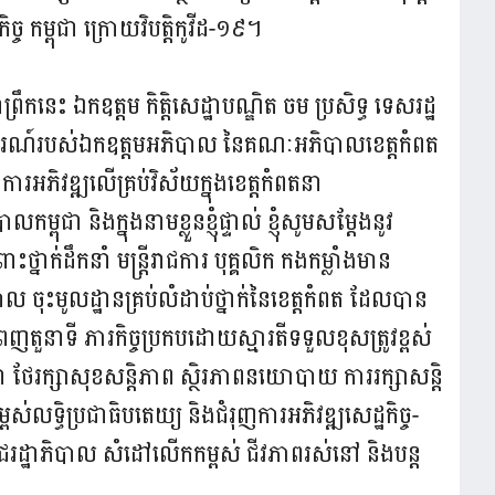
ច កម្ពុជា ក្រោយវិបត្តិកូវីដ-១៩។
ព្រឹកនេះ ឯកឧត្តម កិត្តិសេដ្ឋាបណ្ឌិត ចម ប្រសិទ្ធ ទេសរដ្ឋ
ាយការណ៍របស់ឯកឧត្តមអភិបាល នៃគណៈអភិបាលខេត្តកំពត
ងការអភិវឌ្ឍលើគ្រប់វិស័យក្នុងខេត្តកំពតនា
្ពុជា និងក្នុងនាមខ្លួនខ្ញុំផ្ទាល់ ខ្ញុំសូមសម្តែងនូវ
នាក់ដឹកនាំ មន្ត្រីរាជការ បុគ្គលិក កងកម្លាំងមាន
បាល ចុះមូលដ្ឋានគ្រប់លំដាប់ថ្នាក់នៃខេត្តកំពត ដែលបាន
បំពេញតួនាទី ភារកិច្ចប្រកបដោយស្មារតីទទួលខុសត្រូវខ្ពស់
ា ថែរក្សាសុខសន្តិភាព ស្ថិរភាពនយោបាយ ការរក្សាសន្តិ
លទ្ធិប្រជាធិបតេយ្យ និងជំរុញការអភិវឌ្ឍសេដ្ឋកិច្ច-
ឋាភិបាល សំដៅលើកកម្ពស់ ជីវភាពរស់នៅ និងបន្ត