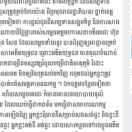
មួយជីវភាពថ្មីនៅទីនេះ តាមលក្ខន្តិកៈនៃដីសម្បទាន
្រូវគ្រប់បែបយ៉ាង ពីប្រមុខរាជរដ្ឋាភិបាល ថ្នាក់ខេត្ត
បន្ថែមទៀតថា ការផ្តល់ជូនដីសម្បទានសង្គមកិច្ច និងការសាង
ាអំណោយដ៏ថ្លៃថ្លារបស់សម្ដេចអគ្គមហាសេនាបតីតេជោ ហ៊ុន
 ហ៊ុន សែន ដែលសម្តេចទាំងទ្វេរ បានជំរុញឲ្យអាជ្ញាធរគ្រប់
យគ្រួសារអតីតយុទ្ធជន ព្រោះអតីតយុទ្ធជន មានគុណបំណាច់
ច្រើនទស្សវត្សរ៍ចូលបម្រើជាតិមាតុភូមិ រំដោះ
ពត មិនឲ្យវិលត្រលប់មកវិញ រហូតដល់អ្នកខ្លះត្រូវ
រ និងបាត់បង់សមត្ថភាពពលកម្ម ។ ឯកឧត្តមបន្ថែមទៀតថា
នទេ ហើយសម្តេចតេជោ ក៏មានគោលនយោបាយទូលំ
ធជន ដែលឈប់ធ្វើជាកងទ័ព មកធ្វើជាសមាហរណកម្ម
ភាពឡើងវិញ អ្នកខ្លះពុំមានដីសម្រាប់សងសង់ផ្ទះ និងខ្វះដី
ានផ្ទះ អ្នកខ្លះអត់ដី អត់ផ្ទះ ដោយសារកន្លងទៅបងប្អូនអតីត