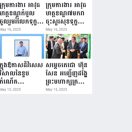
ជំរឿនថ្នាក់ដឹកនាំ
១៦ ឧសភា
ក្រុមការងារ អាវុធ
ក្រុមការងារ អាវុធ
មន្ត្រីរាជការស៉ីវិល
២០២៥”...
ហត្ថខណ្ឌកំបូល
ហត្ថខណ្ឌ៧មករា
នៃក្រសួងព័ត៌មាន...
ចូលរួមរំលែកទុក្ខ
ចុះសួរសុខទុក្ខ
ដល់គ្រួសារ
សមាជិក ដែលជួប
May 16, 2025
May 16, 2025
សមាជិក ដែល
គ្រោះថ្នាក់
ឪពុកក្មេករបស់
ចរាចរណ៍ កំពុង
លោកទទួលមរណៈ
សម្រាកព្យាបាល
ភាព!
នៅមន្ទីរពេទ្យ!
ក្នុងឱកាសដ៏វិសេស
សម្តេចតេជោ ហ៊ុន
វិសាលនៃខួប
សែន អញ្ជើញដង្ហែ
កំណើត
ព្រះមហាក្សត្រ
គម្រប់ខួប៤៤
យាងទតការតាំង
May 15, 2025
May 15, 2025
ឈានចូល៤៥ឆ្នាំ
បង្ហាញផលិតផល
🎉 ថ្នាក់ដឹកនាំ
កសិកម្ម កសិ
សមាជិក សមាជិកា
ឧស្សាហកម្ម និង
នៃក្រុមគ្រួសារ
សិប្បកម្ម ក្នុងព្រះ
កម្មវិធីអាជីវកម្ម
រាជពិធីច្រត់