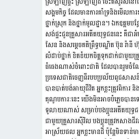
ស្រឡាញ់ផ្ទះ ស្រឡាញ់ដី ចេះតស៊ូរស់នៅជា
សង្គមកិច្ច ដែលមានការគាំទ្រនិងមើលការខុសត
ថ្នាក់ស្រុក និងថ្នាក់មូលដ្ឋាន។ ឯកឧត្តម
សង់ផ្ទះជូនគ្រួសារអតីតយុទ្ធជននេះ គឺជ
សែន និងសម្ដេចគតិព្រឹទ្ធបណ្ឌិត ប៊ុន រ៉ានី
លំដាប់ថ្នាក់ ខិតខំយកចិត្តទុកដាក់ជាមួ
ធំធេងណាស់ចំពោះជាតិ ដែលបានរួមចំណែកជា
ប្រទេសជាតិចេញពីរបបប្រល័យពូជសាសន៍ពល
បានបាត់បង់អាយុជីវិត អ្នកខ្លះត្រូវពិកា
គុណូបការៈនេះ យើងមិនអាចបំភ្លេចបា
ទូលាយណាស់ សម្រាប់បងប្អូនអតីតយុទ្
ជាមួយគ្រួសារស៊ីវិល បងប្អូនត្រូវកសាងជីវ
អាស្រ័យផល អ្នកខ្លះមានដី ប៉ុន្តែមិនទាន់ម