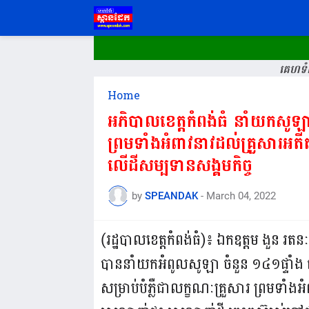
គេហទំព
Home
អភិបាលខេត្តកំពង់ធំ នាំយកសូឡាច
ព្រមទាំងអំពាវនាវដល់គ្រួសារអតី
លើដីសម្បទានសង្គមកិច្ច
by
SPEANDAK
-
March 04, 2022
(រដ្ឋបាលខេត្តកំពង់ធំ)៖ ឯកឧត្តម ងួន រតន
បាននាំយកអំពូលសូឡា ចំនួន ១៤១ផ្ទាំង ជ
សម្រាប់បំភ្លឺជាលក្ខណៈគ្រួសារ ព្រមទាំង