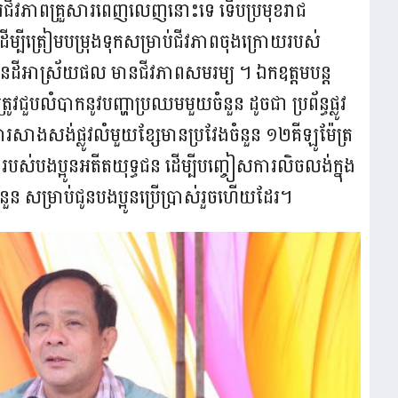
ូរជីវភាពគ្រួសារពេញលេញនោះទេ ទើបប្រមុខរាជ
្បីត្រៀមបម្រុងទុកសម្រាប់ជីវភាពចុងក្រោយរបស់
 មានដីអាស្រ័យផល មានជីវភាពសមរម្យ ។ ឯកឧត្តមបន្ត
ជួបលំបាកនូវបញ្ហាប្រឈមមួយចំនួន ដូចជា ប្រព័ន្ធផ្លូវ
ការសាងសង់ផ្លូវលំមួយខ្សែមានប្រវែងចំនួន ១២គីឡូម៉ែត្រ
របស់បងប្អូនអតីតយុទ្ធជន ដើម្បីបញ្ចៀសការលិចលង់ក្នុង
ំនួន សម្រាប់ជូនបងប្អូនប្រើប្រាស់រួចហើយដែរ។