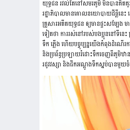
យុទ្ធជន រវល់តែនៅសមរភូមិ មិនបានគិតគ
រដ្ឋាភិបាលមានគោលនយោបាយដីធ្លីនេះ ដើម
គ្រួសារអតីតយុទ្ធជន ឲ្យមានផ្ទះសម្បែង
ទៀតថា ការរស់នៅរបស់បងប្អូននៅទីនេះ ត្រូវ
ទឹក ភ្លើង ហើយបច្ចុប្បន្នយើងកំពុងដំណើរ
និងប្រព័ន្ធប្រឡាយរំដោះទឹកចេញពីភូមិឋាន
រដូវវស្សា និងជីកអណ្ដូងទឹកស្នប់បានមួយច