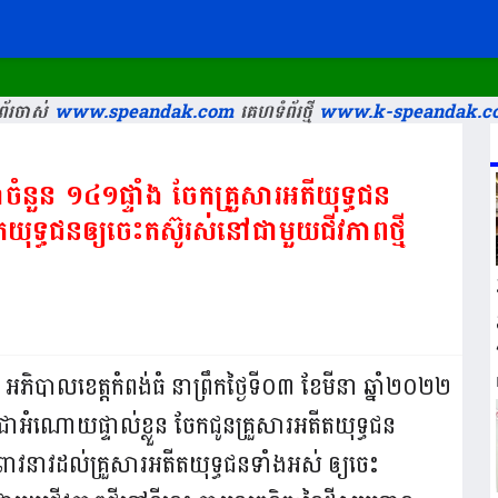
័រចាស់
www.speandak.com
គេហទំព័រថ្មី
www.k-speandak.c
ំនួន ១៤១ផ្ទាំង ចែកគ្រួសារអតីយុទ្ធជន
តយុទ្ធជនឲ្យចេះតស៊ូរស់នៅជាមួយជីវភាពថ្មី
ៈ អភិបាលខេត្តកំពង់ធំ នាព្រឹកថ្ងៃទី០៣ ខែមីនា ឆ្នាំ២០២២
ាអំណោយផ្ទាល់ខ្លួន ចែកជូនគ្រួសារអតីតយុទ្ធជន
អំពាវនាវដល់គ្រួសារអតីតយុទ្ធជនទាំងអស់ ឲ្យចេះ