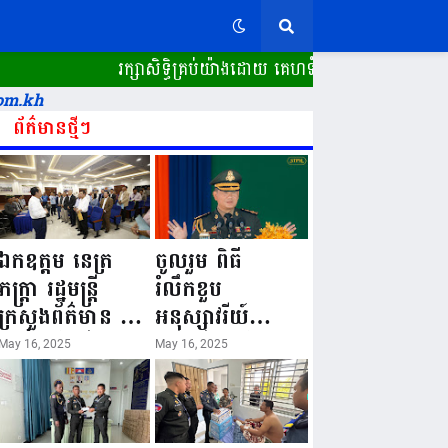
រក្សាសិទ្ធិគ្រប់យ៉ាងដោយ គេហទំព័រ ស្ពានដែក​ "WWW.S
om.kh
ព័ត៌មានថ្មីៗ
ឯកឧត្តម នេត្រ
ចូលរួម ពិធី
ភក្ត្រា រដ្ឋមន្ត្រី
រំលឹកខួប
ក្រសួងព័ត៌មាន នៅ
អនុស្សាវរីយ៍
រសៀលថ្ងៃទី១៦ ខែ
លើកទី៨០ ថ្ងៃ
May 16, 2025
May 16, 2025
ឧសភា
កំណើតនគរបាល
ឆ្នាំ២០២៥នេះ
ជាតិកម្ពុជា “១៦
បានអញ្ជើញចុះធ្វើ
ឧសភា ១៩៤៥ ~