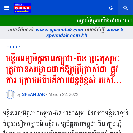
រក្សាសិទ្ធិគ្រប់យ៉ាងដោយ គេហ
គេហទំព័រចាស់
www.speandak.com
គេហទំព័រថ្មី
www.k-
speandak.com.kh
Home
មន្ទីរពេទ្យមិត្តភាពកម្ពុជា-ចិន ព្រះកុសុមៈ
ត្រូវបានសម្ពោធដាក់ឱ្យប្រើប្រាស់ជា ផ្លូវ
ការ ក្រោមអធិបតីភាពដ៏ខ្ពង់ខ្ពស់ របស់
សម្ដេចអគ្គ មហាសេនាបតីតេជោ ហ៊ុន
by
SPEANDAK
-
March 22, 2022
សែន នាយករដ្ឋមនន្ត្រីនៃព្រះរាជាណាចក្រ
កម្ពុជា
មន្ទីរពេទ្យមិត្តភាពកម្ពុជា-ចិន ព្រះកុសុមៈ ដែលជាមន្ទីរពេទ្យដ៏
ធំមួយទៀតបន្ទាប់ពី មន្ទីរ ពេទ្យមិត្តភាពកម្ពុជា-ចិន ត្បូងឃ្មុំ