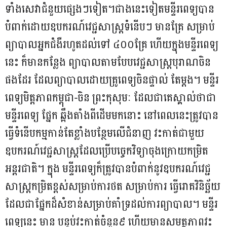
ទាំងសេវាជំនួយផ្សេងៗទៀត។ជាងនេះទៀតមន្ទីរពេទ្យបាន
បំពាក់ដោយឧបករណ៍វេជ្ជសាស្ត្រទំនើបៗ មានគ្រែ សម្រាប់
ព្យាបាលអ្នកជំងឺរហូតដល់ទៅ ៤០០គ្រែ ហើយក្នុងមន្ទីរពេទ្យ
នេះ ក៏មានកន្លែង ព្យាបាលតាមបែបវេជ្ជសាស្ត្របុរាណចិន
ផងដែរ ដែលព្យាបាលដោយគ្រូពេទ្យចិនផ្ទាល់ តែម្តង។ មន្ទីរ
ពេទ្យមិត្តភាពកម្ពុជា-ចិន ព្រះកុសុមៈ ដែលជាគេស្គាល់ថាជា
មន្ទីរពេទ្យ ផ្នែក ឆ្អឹងតាំងពីដើមមកនោះ នៅពេលនេះត្រូវបាន
ធ្វើទំនើបកម្មកាន់តែខ្លាំងបន្ថែមលើជំនាញ វះកាត់ជាមួយ
ឧបករណ៍វេជ្ជសាស្ត្រដែលប្រើបច្ចេកវិទ្យាចុងក្រោយកម្រិត
អន្តរជាតិ។ ក្នុង មន្ទីរពេទ្យក៏ត្រូវបានបំពាក់នូវឧបករណ៍វេជ្ជ
សាស្ត្រកម្រិតខ្ពស់សម្រាប់ការថត សម្រាប់ការ ធ្វើរោគវិនិច្ឆ័យ
ដែលជាផ្នែកដ៏សំខាន់សម្រាប់គាំទ្រដល់ការព្យាបាល។ មន្ទីរ
ពេទ្យនេះ មាន បន្ទប់វះកាត់ចំនួន៩ ហើយមានសមត្ថភាពវះ