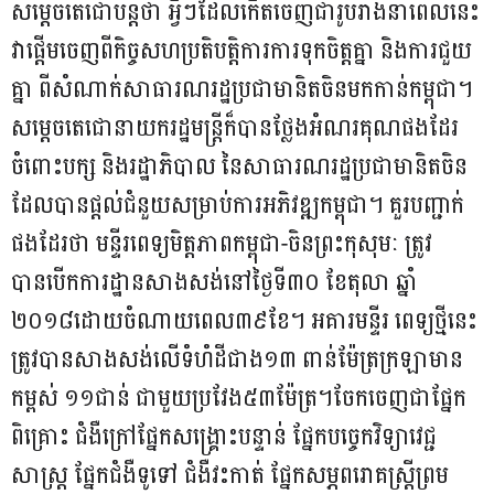
សម្តេចតេជោបន្តថា អ្វីៗដែលកើតចេញជារូបរាងនាពេលនេះ
វាផ្ដើមចេញពីកិច្ចសហប្រតិបត្តិការការទុកចិត្តគ្នា និងការជួយ
គ្នា ពីសំណាក់សាធារណរដ្ឋប្រជាមានិតចិនមកកាន់កម្ពុជា។
សម្ដេចតេជោនាយករដ្ឋមន្ត្រីក៏បានថ្លែងអំណរគុណផងដែរ
ចំពោះបក្ស និងរដ្ឋាភិបាល នៃសាធារណរដ្ឋប្រជាមានិតចិន
ដែលបានផ្ដល់ជំនួយសម្រាប់ការអភិវឌ្ឍកម្ពុជា។ គួរបញ្ជាក់
ផងដែរថា មន្ទីរពេទ្យមិត្តភាពកម្ពុជា-ចិនព្រះកុសុមៈ ត្រូវ
បានបើកការដ្ឋានសាងសង់នៅថ្ងៃទី៣០ ខែតុលា ឆ្នាំ
២០១៨ដោយចំណាយពេល៣៩ខែ។ អគារមន្ទីរ ពេទ្យថ្មីនេះ
ត្រូវបានសាងសង់លើទំហំដីជាង១៣ ពាន់ម៉ែត្រក្រឡាមាន
កម្ពស់ ១១ជាន់ ជាមួយប្រវែង៥៣ម៉ែត្រ។ចែកចេញជាផ្នែក
ពិគ្រោះ ជំងឺក្រៅផ្នែកសង្គ្រោះបន្ទាន់ ផ្នែកបច្ចេកវិទ្យាវេជ្ជ
សាស្ត្រ ផ្នែកជំងឺទូទៅ ជំងឺវះកាត់ ផ្នែកសម្ភពរោគស្ត្រីព្រម