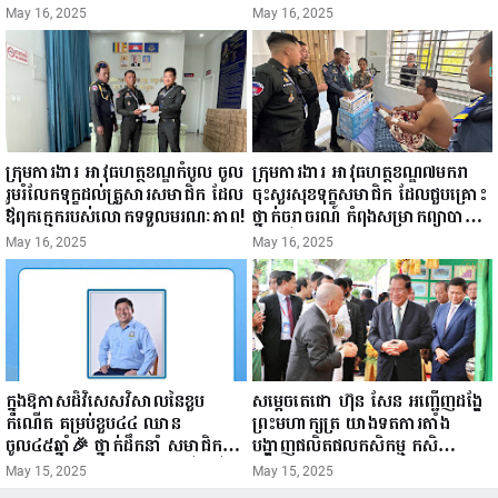
ជំរឿនថ្នាក់ដឹកនាំមន្ត្រីរាជការស៉ីវិល នៃ
ឧសភា ២០២៥”...
May 16, 2025
May 16, 2025
ក្រសួងព័ត៌មាន...
ក្រុមការងារ អាវុធហត្ថខណ្ឌកំបូល ចូល
ក្រុមការងារ អាវុធហត្ថខណ្ឌ៧មករា
រួមរំលែកទុក្ខដល់គ្រួសារសមាជិក ដែល
ចុះសួរសុខទុក្ខសមាជិក ដែលជួបគ្រោះ
ឪពុកក្មេករបស់លោកទទួលមរណៈភាព!
ថ្នាក់ចរាចរណ៍ កំពុងសម្រាកព្យាបាល
នៅមន្ទីរពេទ្យ!
May 16, 2025
May 16, 2025
ក្នុងឱកាសដ៏វិសេសវិសាលនៃខួប
សម្តេចតេជោ ហ៊ុន សែន អញ្ជើញដង្ហែ
កំណើត គម្រប់ខួប៤៤ ឈាន
ព្រះមហាក្សត្រ យាងទតការតាំង
ចូល៤៥ឆ្នាំ🎉 ថ្នាក់ដឹកនាំ សមាជិក
បង្ហាញផលិតផលកសិកម្ម កសិ
សមាជិកា នៃក្រុមគ្រួសារកម្មវិធីអាជីវ
ឧស្សាហកម្ម និងសិប្បកម្ម ក្នុងព្រះរាជ
May 15, 2025
May 15, 2025
កម្មចល័ត និងកម្មករសំណង់ សូមគោរព
ពិធីច្រត់ព្រះនង្គ័ល...