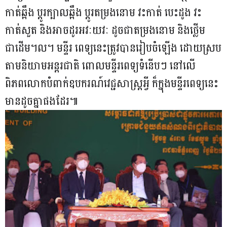
កាត់ឆ្អឹង ប្តូរក្បាលឆ្អឹង ប្តូរតម្រងនោម វះកាត់ បេះដូង វះ
កាត់សួត និងអាចដូរអវៈយវៈ ដូចជាតម្រងនោម និងថ្លើម
ជាដើម។ល។ មន្ទីរ ពេទ្យនេះត្រូវបានរៀបចំឡើង ដោយស្រប
តាមនិយាមអន្តរជាតិ ពោលមន្ទីរពេទ្យទំនើបៗ នៅលើ
ពិភពលោកបំពាក់ឧបករណ៍វេជ្ជសាស្ត្រអ្វី ក៏ក្នុងមន្ទីរពេទ្យនេះ
មានដូចគ្នាផងដែរ៕