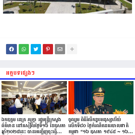
អត្ថបទផ្សេងៗ
ឯកឧត្តម នេត្រ ភក្ត្រា រដ្ឋមន្ត្រីក្រសួង
ចូលរួម ពិធីរំលឹកខួបអនុស្សាវរីយ៍
ព័ត៌មាន នៅរសៀលថ្ងៃទី១៦ ខែឧសភា
លើកទី៨០ ថ្ងៃកំណើតនគរបាលជាតិ
ឆ្នាំ២០២៥នេះ បានអញ្ជើញចុះធ្វើ
កម្ពុជា “១៦ ឧសភា ១៩៤៥ ~ ១៦