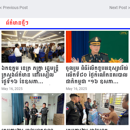
ជូនពរ ជូនចំពោះ ឯកឧត្តម សាយ
Previous Post
Next Post
សំអាល់ ប្រធានសហភាពសហព័ន្ធ
យុវជនកម្ពុជា រាធានីភ្នំពេញ សូមទទួល
បាននូវ សុខភាពល្អបរិបូរណ៍
ព័ត៌មានថ្មីៗ
កម្លាំងមាំមួន បញ្ញាញាណវាងវៃ
អាយុយឺនយូរ ...
ឯកឧត្តម នេត្រ ភក្ត្រា រដ្ឋមន្ត្រី
ចូលរួម ពិធីរំលឹកខួបអនុស្សាវរីយ៍
ក្រសួងព័ត៌មាន នៅរសៀល
លើកទី៨០ ថ្ងៃកំណើតនគរបាល
ថ្ងៃទី១៦ ខែឧសភា
ជាតិកម្ពុជា “១៦ ឧសភា
ឆ្នាំ២០២៥នេះ បានអញ្ជើញចុះ
១៩៤៥ ~ ១៦ ឧសភា
May 16, 2025
May 16, 2025
ធ្វើជំរឿនថ្នាក់ដឹកនាំមន្ត្រីរាជ
២០២៥”...
ការស៉ីវិល នៃក្រសួងព័ត៌មាន...