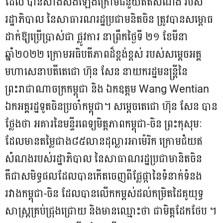
ដែល បានសាងសង់ឡើងក្រោមជំនួយឥតសំណង់ របស់
រដ្ឋាភិបាល នៃសាធារណរដ្ឋប្រជាមនិតចិន ត្រូវបានសម្ពោធ
ដាក់ឱ្យប្រើប្រាស់ជា ផ្លូវការ នាព្រឹកថ្ងៃទី ២១ ខែមីនា
ឆ្នាំ២០២២ ក្រោមអធិបតីភាពដ៏ខ្ពង់ខ្ពស់ របស់សម្ដេចអគ្គ
មហាសេនាបតីតេជោ ហ៊ុន សែន នាយករដ្ឋមនន្ត្រីនៃ
ព្រះរាជាណាចក្រកម្ពុជា និង ឯកឧត្ដម Wang Wentian
ឯកអគ្គរដ្ឋទូតចិនប្រចាំកម្ពុជា។ សម្ដេចតេជោ ហ៊ុន សែន បាន
ថ្លែងថា អគារនៃមន្ទីរពេទ្យមិត្តភាពកម្ពុជា-ចិន ព្រះកុសុមៈ
ដែលមានតម្លៃជាង៨៥លានដុល្លារអាម៉េរិក ក្រោមជំយឥ
សំណងរបស់រដ្ឋាភិបាល នៃសាធាណរដ្ឋប្រជាមានិតចិន
គឺជាសមិទ្ធផលដែលបានកើតចេញពីផ្លែផ្កានៃទំនាក់ទំនង
រវាងកម្ពុជា-ចិន ដែលបានលើកកម្ពស់ដល់កម្រិតដៃគូយុទ្ធ
សាស្ត្រគ្រប់ជ្រុងជ្រោយ និងមានឈ្មោះថា ជាមិត្តដែកថែប ។