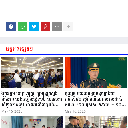
អត្ថបទផ្សេងៗ
ឯកឧត្តម នេត្រ ភក្ត្រា រដ្ឋមន្ត្រីក្រសួង
ចូលរួម ពិធីរំលឹកខួបអនុស្សាវរីយ៍
ព័ត៌មាន នៅរសៀលថ្ងៃទី១៦ ខែឧសភា
លើកទី៨០ ថ្ងៃកំណើតនគរបាលជាតិ
ឆ្នាំ២០២៥នេះ បានអញ្ជើញចុះធ្វើ
កម្ពុជា “១៦ ឧសភា ១៩៤៥ ~ ១៦
ជំរឿនថ្នាក់ដឹកនាំមន្ត្រីរាជការស៉ីវិល នៃ
ឧសភា ២០២៥”...
May 16, 2025
May 16, 2025
ក្រសួងព័ត៌មាន...