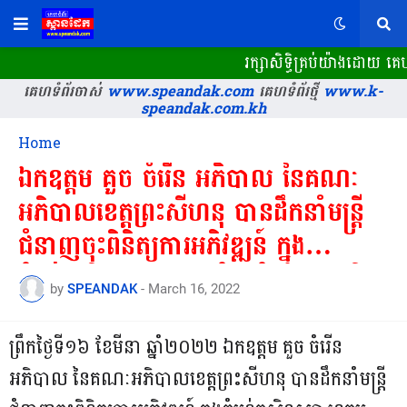
រក្សាសិទ្ធិគ្រប់យ៉ាងដោយ គេ
គេហទំព័រចាស់
www.speandak.com
គេហទំព័រថ្មី
www.k-
speandak.com.kh
Home
ឯកឧត្តម គួច ចំរើន អភិបាល នៃគណៈ
អភិបាលខេត្តព្រះសីហនុ បានដឹកនាំមន្ត្រី
ជំនាញចុះពិនិត្យការអភិវឌ្ឍន៍ ក្នុង
តំបន់កសិឧស្សា ហកម្មដំណាំដូងប្រេង និង
by
SPEANDAK
-
March 16, 2022
ដំណាំកៅស៊ូ
ព្រឹកថ្ងៃទី១៦ ខែមីនា ឆ្នាំ២០២២ ឯកឧត្តម គួច ចំរើន
អភិបាល នៃគណៈអភិបាលខេត្តព្រះសីហនុ បានដឹកនាំមន្ត្រី