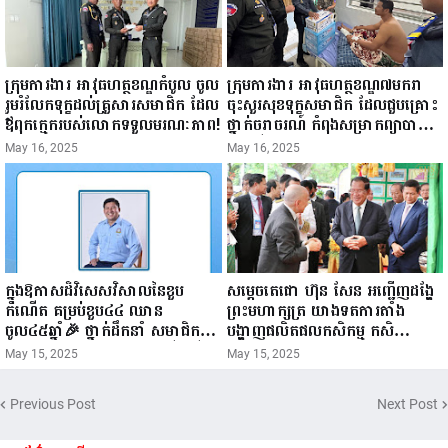
ក្រុមការងារ អាវុធហត្ថខណ្ឌកំបូល ចូល
ក្រុមការងារ អាវុធហត្ថខណ្ឌ៧មករា
រួមរំលែកទុក្ខដល់គ្រួសារសមាជិក ដែល
ចុះសួរសុខទុក្ខសមាជិក ដែលជួបគ្រោះ
ឪពុកក្មេករបស់លោកទទួលមរណៈភាព!
ថ្នាក់ចរាចរណ៍ កំពុងសម្រាកព្យាបាល
នៅមន្ទីរពេទ្យ!
May 16, 2025
May 16, 2025
ក្នុងឱកាសដ៏វិសេសវិសាលនៃខួប
សម្តេចតេជោ ហ៊ុន សែន អញ្ជើញដង្ហែ
កំណើត គម្រប់ខួប៤៤ ឈាន
ព្រះមហាក្សត្រ យាងទតការតាំង
ចូល៤៥ឆ្នាំ🎉 ថ្នាក់ដឹកនាំ សមាជិក
បង្ហាញផលិតផលកសិកម្ម កសិ
សមាជិកា នៃក្រុមគ្រួសារកម្មវិធីអាជីវ
ឧស្សាហកម្ម និងសិប្បកម្ម ក្នុងព្រះរាជ
May 15, 2025
May 15, 2025
កម្មចល័ត និងកម្មករសំណង់ សូមគោរព
ពិធីច្រត់ព្រះនង្គ័ល...
ជូនពរ ជូនចំពោះ ឯកឧត្តម សាយ
Previous Post
Next Post
សំអាល់ ប្រធានសហភាពសហព័ន្ធ
យុវជនកម្ពុជា រាធានីភ្នំពេញ សូមទទួល