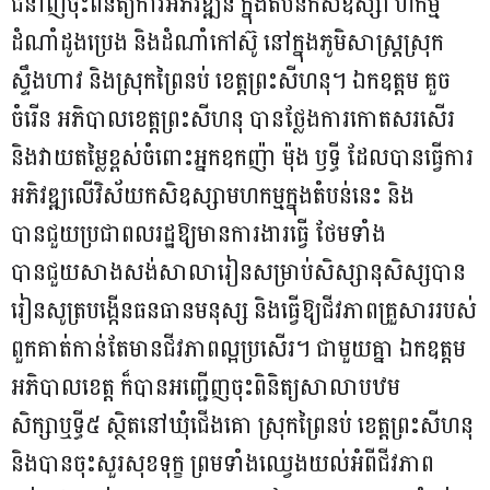
ជំនាញចុះពិនិត្យការអភិវឌ្ឍន៍ ក្នុងតំបន់កសិឧស្សា ហកម្ម
ដំណាំដូងប្រេង និងដំណាំកៅស៊ូ នៅក្នុងភូមិសាស្ត្រស្រុក
ស្ទឹងហាវ និងស្រុកព្រៃនប់ ខេត្តព្រះសីហនុ។ ឯកឧត្តម គួច
ចំរើន អភិបាលខេត្តព្រះសីហនុ បានថ្លែងការកោតសរសើរ
និងវាយតម្លៃខ្ពស់ចំពោះអ្នកឧកញ៉ា ម៉ុង ឫទ្ធី ដែលបានធ្វើការ
អភិវឌ្ឍលើវិស័យកសិឧស្សាមហកម្មក្នុងតំបន់នេះ និង
បានជួយប្រជាពលរដ្ឋឱ្យមានការងារធ្វើ ថែមទាំង
បានជួយសាងសង់សាលារៀនសម្រាប់សិស្សានុសិស្សបាន
រៀនសូត្របង្កើនធនធានមនុស្ស និងធ្វើឱ្យជីវភាពគ្រួសាររបស់
ពួកគាត់កាន់តែមានជីវភាពល្អប្រសើរ។ ជាមួយគ្នា ឯកឧត្តម
អភិបាលខេត្ត ក៏បានអញ្ជើញចុះពិនិត្យសាលាបឋម
សិក្សាឬទ្ធី៥ ស្ថិតនៅឃុំជើងគោ ស្រុកព្រៃនប់ ខេត្តព្រះសីហនុ
និងបានចុះសួរសុខទុក្ខ ព្រមទាំងឈ្វេងយល់អំពីជីវភាព