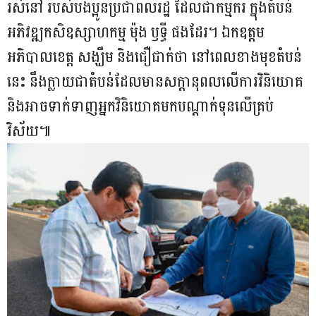
រស់នៅ របស់បងប្អូនប្រជាពលរដ្ឋ ដែលជាកម្មករ ក្នុងតំបន់
អភិវឌ្ឍកសិឧស្សាហកម្ម ម៉ុង ឫទ្ធី ផងដែរ។ ឯកឧត្តម
អភិបាលខេត្ត សង្ឃឹម និងជឿជាក់ថា នៅពេលខាងមុខតំបន់
នេះ នឹងក្លាយជាតំបន់ដែលមានសក្តានុពលលើការវិនិយោគ
និងអាចទាក់ទាញអ្នកវិនិយោគមកបណ្តាក់ទុនលើគ្រប់
វិស័យ៕