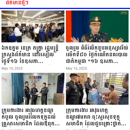
បាននូវ សុខភាពល្អបរិបូរណ៍
ព័ត៌មានថ្មីៗ
កម្លាំងមាំមួន បញ្ញាញាណវាងវៃ
អាយុយឺនយូរ ...
ឯកឧត្តម នេត្រ ភក្ត្រា រដ្ឋមន្ត្រី
ចូលរួម ពិធីរំលឹកខួបអនុស្សាវរីយ៍
ក្រសួងព័ត៌មាន នៅរសៀល
លើកទី៨០ ថ្ងៃកំណើតនគរបាល
ថ្ងៃទី១៦ ខែឧសភា
ជាតិកម្ពុជា “១៦ ឧសភា
ឆ្នាំ២០២៥នេះ បានអញ្ជើញចុះ
១៩៤៥ ~ ១៦ ឧសភា
May 16, 2025
May 16, 2025
ធ្វើជំរឿនថ្នាក់ដឹកនាំមន្ត្រីរាជ
២០២៥”...
ការស៉ីវិល នៃក្រសួងព័ត៌មាន...
ក្រុមការងារ អាវុធហត្ថខណ្ឌ
ក្រុមការងារ អាវុធហត្ថ
កំបូល ចូលរួមរំលែកទុក្ខដល់
ខណ្ឌ៧មករា ចុះសួរសុខទុក្ខ
គ្រួសារសមាជិក ដែលឪពុកក្មេក
សមាជិក ដែលជួបគ្រោះថ្នាក់