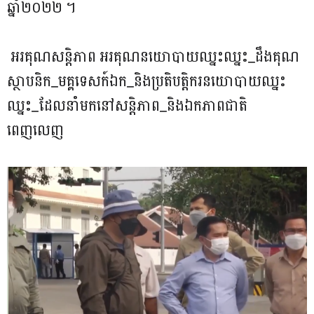
ឆ្នាំ២០២២ ។
អរគុណសន្តិភាព អរគុណនយោបាយឈ្នះឈ្នះ_ដឹងគុណ
ស្ថាបនិក_មគ្គទេសក៍ឯក_និងប្រតិបត្តិករនយោបាយឈ្នះ
ឈ្នះ_ដែលនាំមកនៅសន្តិភាព_និងឯកភាពជាតិ
ពេញលេញ