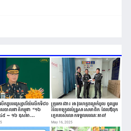
ីរំលឹកខួបអនុស្សាវរីយ៍លើកទី៨០
ក្រុមការងារ អាវុធហត្ថខណ្ឌកំបូល ចូលរួម
នគរបាលជាតិកម្ពុជា “១៦
រំលែកទុក្ខដល់គ្រួសារសមាជិក ដែលឪពុក
៤៥ ~ ១៦ ឧសភា
ក្មេករបស់លោកទទួលមរណៈភាព!
25
May 16, 2025