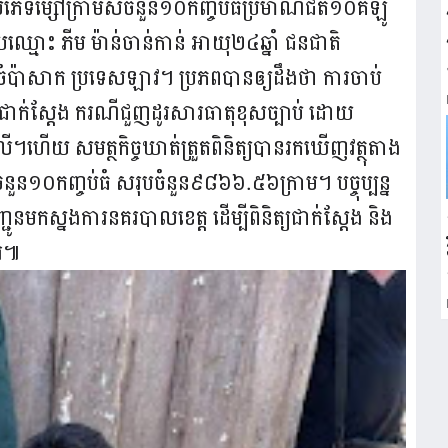
តប្រភេទម្សៅក្រាមសចំនួន១០កញ្ចប់ធំប្រមាណជិត១០គីឡូ
មោះ ភីម ម៉ាន់ចាន់កាន់ អាយុ២៤ឆ្នាំ ជនជាតិ
្តចំប៉ាសាក ប្រទេសឡាវ។ ប្រភពបានឲ្យដឹងថា ការចាប់
សជាក់ស្តែង ករណីជួញដូរសារធាតុខុសច្បាប់ ដោយ
ើ។ហើយ សមត្ថកិច្ចឃាត់ត្រួតពិនិត្យបានរកឃើញវត្ថុតាង
នួន១០កញ្ចប់ធំ សរុបចំនួន៩៨៦៦.៥៦ក្រាម។ បច្ចុប្បន្ន
ូនមកស្នងការនគរបាលខេត្ត ដើម្បីពិនិត្យជាក់ស្តែង និង
ារ៕