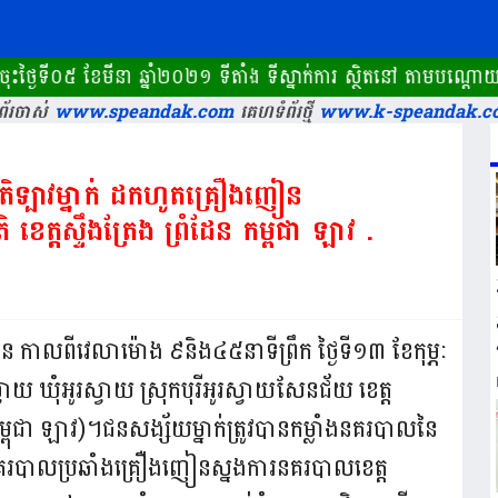
ខែមីនា ឆ្នាំ២០២១ ទីតាំង ទីស្នាក់ការ ស្ថិតនៅ តាមបណ្តោយផ្លូវ
័រចាស់
www.speandak.com
គេហទំព័រថ្មី
www.k-speandak.c
តិទ្បាវម្នាក់ ដកហូតគ្រឿងញៀន
ជិត១០គីឡូក្រាម នៅច្រក់អន្តរជាតិ ខេត្តស្ទឹងត្រែង ព្រំដែន កម្ពុជា ឡាវ .
លួន កាលពីវេលាម៉ោង ៩និង៤៥នាទីព្រឹក ថ្ងៃទី១៣ ខែកុម្ភៈ
ស្វាយ ឃុំអូរស្វាយ ស្រុកបុរីអូរស្វាយសែនជ័យ ខេត្ត
 កម្ពុជា ឡាវ)។ជនសង្ស័យម្នាក់ត្រូវបានកម្លាំងនគរបាលនៃ
គរបាលប្រឆាំងគ្រឿងញៀនស្នងការនគរបាលខេត្ត