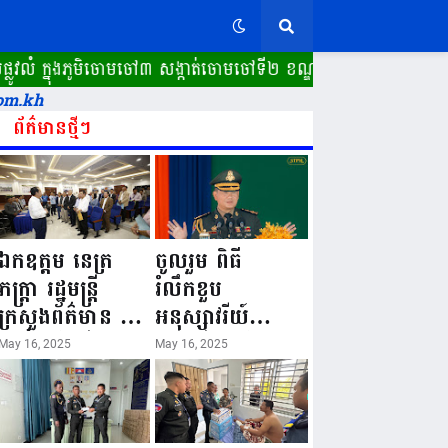
លំ ក្នុងភូមិចោមចៅ៣ សង្កាត់ចោមចៅទី២ ខណ្ឌពោធិ៍សែនជ័យ រាជធានី
om.kh
ព័ត៌មានថ្មីៗ
ឯកឧត្តម នេត្រ
ចូលរួម ពិធី
ភក្ត្រា រដ្ឋមន្ត្រី
រំលឹកខួប
ក្រសួងព័ត៌មាន នៅ
អនុស្សាវរីយ៍
រសៀលថ្ងៃទី១៦ ខែ
លើកទី៨០ ថ្ងៃ
May 16, 2025
May 16, 2025
ឧសភា
កំណើតនគរបាល
ឆ្នាំ២០២៥នេះ
ជាតិកម្ពុជា “១៦
បានអញ្ជើញចុះធ្វើ
ឧសភា ១៩៤៥ ~