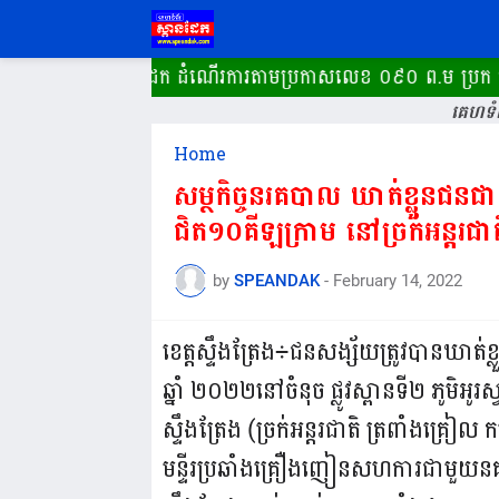
រ ស្ពានដែក ដំណើរការ​តាមប្រកាសលេខ ០៩០ ព.ម ប្រក ចុះថ្ងៃទី០៥ 
គេហទំព
Home
សម្ថកិច្ចនរគបាល ឃាត់ខ្លួនជនជា
by
SPEANDAK
-
February 14, 2022
ខេត្តស្ទឹងត្រែង÷ជនសង្ស័យត្រូវបានឃាត់ខ្
ឆ្នាំ ២០២២នៅចំនុច ផ្លូវស្ពានទី២ ភូមិអូរ
ស្ទឹងត្រែង (ច្រក់អន្តរជាតិ ត្រពាំងគ្រៀល
មន្ទីរប្រឆាំងគ្រឿងញៀនសហការជាមួយន