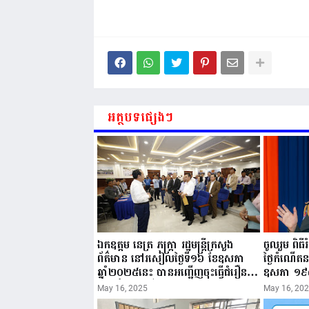
អត្ថបទផ្សេងៗ
ឯកឧត្តម នេត្រ ភក្ត្រា រដ្ឋមន្ត្រីក្រសួង
ចូលរួម ពិធ
ព័ត៌មាន នៅរសៀលថ្ងៃទី១៦ ខែឧសភា
ថ្ងៃកំណើត
ឆ្នាំ២០២៥នេះ បានអញ្ជើញចុះធ្វើជំរឿន
ឧសភា ១៩
ថ្នាក់ដឹកនាំមន្ត្រីរាជការស៉ីវិល នៃក្រសួង
២០២៥”...
May 16, 2025
May 16, 20
ព័ត៌មាន...