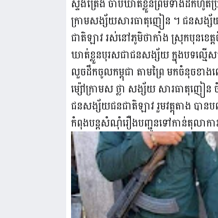
ស្ទឹងត្រែង ចាប់ឃាត់ខ្លួនព្រមទាំងដកហូ
ក្រាមសង្ស័យសារធាតុញៀន ។ ជនសង្ស័យឈ្
ជាតិឡាវ រស់នៅភូមិថាកាំង ស្រុកបុនខេត
ឃាត់ខ្លួនបុរសជាជនសង្ស័យ ក្នុងបទល្មើ
លួចដឹកចូលកម្ពុជា តាមព្រៃ មកចំនុចខាងល
ម្ស៉ៅក្រាមស ថ្លា សង្ស័យ សារធាតុញៀន ចំ
ជនសង្ស័យជនជាតិឡាវ រួមវត្តុតាង បានបញ្ជ
កំពុងបន្តសំណុំរឿងបញ្ជូនទៅកាន់តុលាក