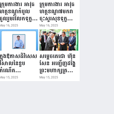
ជំរឿនថ្នាក់ដឹកនាំ
១៦ ឧសភា
ក្រុមការងារ អាវុធ
ក្រុមការងារ អាវុធ
មន្ត្រីរាជការស៉ីវិល
២០២៥”...
ហត្ថខណ្ឌកំបូល
ហត្ថខណ្ឌ៧មករា
នៃក្រសួងព័ត៌មាន...
ចូលរួមរំលែកទុក្ខ
ចុះសួរសុខទុក្ខ
ដល់គ្រួសារ
សមាជិក ដែលជួប
May 16, 2025
May 16, 2025
សមាជិក ដែល
គ្រោះថ្នាក់
ឪពុកក្មេករបស់
ចរាចរណ៍ កំពុង
លោកទទួលមរណៈ
សម្រាកព្យាបាល
ភាព!
នៅមន្ទីរពេទ្យ!
ក្នុងឱកាសដ៏វិសេស
សម្តេចតេជោ ហ៊ុន
វិសាលនៃខួប
សែន អញ្ជើញដង្ហែ
កំណើត
ព្រះមហាក្សត្រ
គម្រប់ខួប៤៤
យាងទតការតាំង
May 15, 2025
May 15, 2025
ឈានចូល៤៥ឆ្នាំ
បង្ហាញផលិតផល
🎉 ថ្នាក់ដឹកនាំ
កសិកម្ម កសិ
សមាជិក សមាជិកា
ឧស្សាហកម្ម និង
នៃក្រុមគ្រួសារ
សិប្បកម្ម ក្នុងព្រះ
កម្មវិធីអាជីវកម្ម
រាជពិធីច្រត់