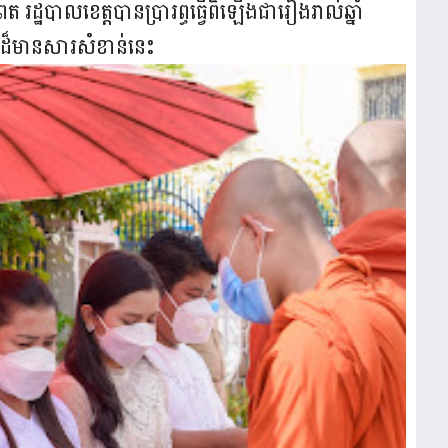
រដ្ឋបាលខេត្តបានប្រារព្ធធ្វើពិឡើងជារៀងរាល់ឆ្នាំ
ង្គលដ៏មានសារសំខាន់នេះ