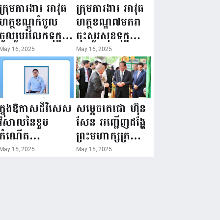
ជំរឿនថ្នាក់ដឹកនាំ
១៦ ឧសភា
ក្រុមការងារ អាវុធ
ក្រុមការងារ អាវុធ
មន្ត្រីរាជការស៉ីវិល
២០២៥”...
ហត្ថខណ្ឌកំបូល
ហត្ថខណ្ឌ៧មករា
នៃក្រសួងព័ត៌មាន...
ចូលរួមរំលែកទុក្ខ
ចុះសួរសុខទុក្ខ
ដល់គ្រួសារ
សមាជិក ដែលជួប
May 16, 2025
May 16, 2025
សមាជិក ដែល
គ្រោះថ្នាក់
ឪពុកក្មេករបស់
ចរាចរណ៍ កំពុង
លោកទទួលមរណៈ
សម្រាកព្យាបាល
ភាព!
នៅមន្ទីរពេទ្យ!
ក្នុងឱកាសដ៏វិសេស
សម្តេចតេជោ ហ៊ុន
វិសាលនៃខួប
សែន អញ្ជើញដង្ហែ
កំណើត
ព្រះមហាក្សត្រ
គម្រប់ខួប៤៤
យាងទតការតាំង
May 15, 2025
May 15, 2025
ឈានចូល៤៥ឆ្នាំ
បង្ហាញផលិតផល
🎉 ថ្នាក់ដឹកនាំ
កសិកម្ម កសិ
សមាជិក សមាជិកា
ឧស្សាហកម្ម និង
នៃក្រុមគ្រួសារ
សិប្បកម្ម ក្នុងព្រះ
កម្មវិធីអាជីវកម្ម
រាជពិធីច្រត់