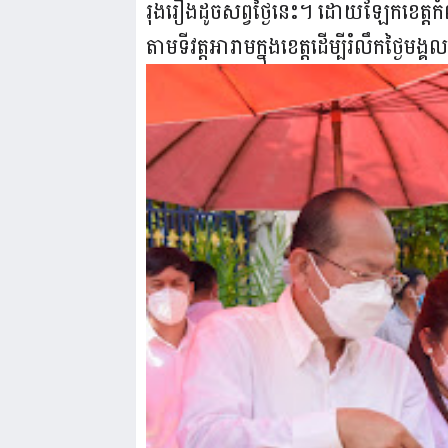
រុងរឿងដូចសព្វថ្ងៃនេះ។ ដោយឡែកខេត្តកំពត 
តាមទីវត្តអារាមក្នុងខេត្តដើម្បីរំលឹកថ្ងៃម