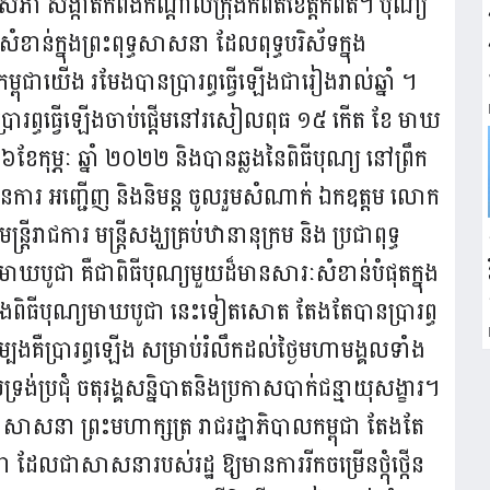
១ឧសភា សង្កាត់កំពង់កណ្ដាលក្រុងកំពតខេត្តកំពត។ បុណ្យ
់ក្នុងព្រះពុទ្ធសាសនា ដែលពុទ្ធបរិស័ទក្នុង
្ពុជាយើង រមែងបានប្រារព្ធធ្វើឡើងជារៀងរាល់ឆ្នាំ ។
ប្រារព្ធធ្វើឡើងចាប់ផ្ដើមនៅរសៀលពុធ ១៥ កើត ខែ មាឃ
ទី១៦ខែកុម្ភៈ ឆ្នាំ ២០២២ និងបានឆ្លងនៃពិធីបុណ្យ នៅព្រឹក
មានការ អញ្ជើញ និងនិមន្ត ចូលរួមសំណាក់ ឯកឧត្តម លោក
្រីរាជការ មន្ត្រីសង្ឃគ្រប់ឋានានុក្រម និង ប្រជាពុទ្ធ
ាឃបូជា គឺជាពិធីបុណ្យមួយដ៏មានសារៈសំខាន់បំផុតក្នុង
ងពិធីបុណ្យមាឃបូជា នេះទៀតសោត តែងតែបានប្រារព្ធ
្បងគឺប្រារព្ធឡើង សម្រាប់រំលឹកដល់ថ្ងៃមហាមង្គលទាំង
ទ្រង់ប្រជុំ ចតុរង្គសន្និបាតនិងប្រកាសបាក់ជន្មាយុសង្ខារ។
 សាសនា ព្រះមហាក្សត្រ រាជរដ្ឋាភិបាលកម្ពុជា តែងតែ
 ដែលជាសាសនារបស់រដ្ឋ ឱ្យមានការរីកចម្រើនថ្កុំថ្កើន