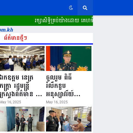
រក្សាសិទ្ធិគ្រប់យ៉ាងដោយ គេហទំព័រ ស្ពានដែក​ "WWW.SPE
om.kh
ព័ត៌មានថ្មីៗ
ឯកឧត្តម នេត្រ
ចូលរួម ពិធី
ភក្ត្រា រដ្ឋមន្ត្រី
រំលឹកខួប
ក្រសួងព័ត៌មាន នៅ
អនុស្សាវរីយ៍
រសៀលថ្ងៃទី១៦ ខែ
លើកទី៨០ ថ្ងៃ
May 16, 2025
May 16, 2025
ឧសភា
កំណើតនគរបាល
ឆ្នាំ២០២៥នេះ
ជាតិកម្ពុជា “១៦
បានអញ្ជើញចុះធ្វើ
ឧសភា ១៩៤៥ ~