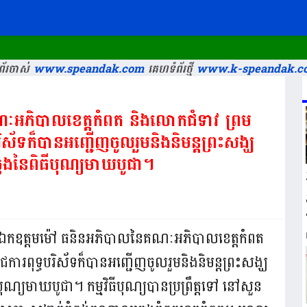
័រចាស់
www.speandak.com
គេហទំព័រថ្មី
www.k-speandak.c
ៈអភិបាលខេត្តកំពត និងលោកជំទាវ ព្រម
្ធបរិស័ទក៏បានអញ្ជើញចូលរួមនិងនិមន្តព្រះសង្ឃ
ចឆ្លងនៃពិធីបុណ្យមាឃបូជា។
 នេះ ឯកឧត្តមម៉ៅ ធនិនអភិបាលនៃគណៈអភិបាលខេត្តកំពត
ីរាជការពុទ្ធបរិស័ទក៏បានអញ្ជើញចូលរួមនិងនិមន្តព្រះសង្ឃ
ធីបុណ្យមាឃបូជា។ កម្មវិធីបុណ្យបានប្រព្រឹត្តទៅ នៅសួន