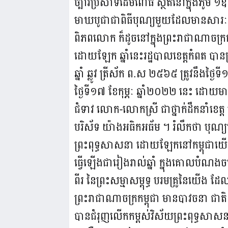
ច្បារប្រសាទដើមពោធិ៍ ស្ថិតនៅក្នុងភូមិ 
មាឃបូជាជាពិធីបុណ្យមួយដែលមានសារៈសំខាន
ពិភពលោក ក៏ដូចនៅក្នុងព្រះរាជាណាចក្រកម
ដោយឡែក ឆ្នាំនេះរដ្ឋបាលខេត្តកំពត បាន
ឆ្នាំ ឆ្លូវ ត្រីស័ក ព.ស ២៥៦៥ ត្រូវនឹងថ្ងៃ
ថ្ងៃទី១៧ ខែកុម្ភៈ ឆ្នាំ២០២២ នេះ ដោយ
ជំទាវ លោក-លោកស្រី ជាថ្នាក់ដឹកនាំខេត្ត មន្ត
បរិស័ទ យ៉ាងអធិកអធ័ម ។ រំលឹកថា បុណ្យម
ព្រះពុទ្ធសាសនា ដោយឡែកនៅកម្ពុជាយើ
ធ្វើឡើងជារៀងរាល់ឆ្នាំ ក្នុងគោលបំណងចម
ពីរ នៃព្រះសម្មាសម្ពុទ្ធ បរមគ្រូនៃយើង ដែល
ព្រះរាជាណាចក្រកម្ពុជា មានបាវចនា ជាតិ
បានជំរុញលើកកម្ពស់វិស័យព្រះពុទ្ធសាសនា