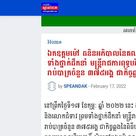
គេហទំព
Home
ឯកឧត្តមម៉ៅ ធនិនអភិបាលនៃគណ
ទាំងថ្នាក់ដឹកនាំ មន្ត្រីរាជការពុទ
រាប់បាត្រចំនួន ៣៧៥អង្គ ជាកិច្
by
SPEANDAK
-
February 17, 2022
នៅព្រឹកថ្ងៃទី១៧ ខែកុម្ភៈ ឆ្នាំ ២០២២
និងលោកជំទាវ ព្រមទាំងថ្នាក់ដឹកនាំ មន្ត្រ
រាប់បាត្រចំនួន ៣៧៥អង្គ ជាកិច្ចឆ្លងនៃពិ