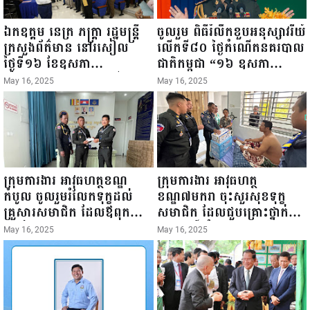
ឯកឧត្តម នេត្រ ភក្ត្រា រដ្ឋមន្ត្រី
ចូលរួម ពិធីរំលឹកខួបអនុស្សាវរីយ៍
ក្រសួងព័ត៌មាន នៅរសៀល
លើកទី៨០ ថ្ងៃកំណើតនគរបាល
ថ្ងៃទី១៦ ខែឧសភា
ជាតិកម្ពុជា “១៦ ឧសភា
ឆ្នាំ២០២៥នេះ បានអញ្ជើញចុះ
១៩៤៥ ~ ១៦ ឧសភា
May 16, 2025
May 16, 2025
ធ្វើជំរឿនថ្នាក់ដឹកនាំមន្ត្រីរាជ
២០២៥”...
ការស៉ីវិល នៃក្រសួងព័ត៌មាន...
ក្រុមការងារ អាវុធហត្ថខណ្ឌ
ក្រុមការងារ អាវុធហត្ថ
កំបូល ចូលរួមរំលែកទុក្ខដល់
ខណ្ឌ៧មករា ចុះសួរសុខទុក្ខ
គ្រួសារសមាជិក ដែលឪពុកក្មេក
សមាជិក ដែលជួបគ្រោះថ្នាក់
របស់លោកទទួលមរណៈភាព!
ចរាចរណ៍ កំពុងសម្រាកព្យាបាល
May 16, 2025
May 16, 2025
នៅមន្ទីរពេទ្យ!