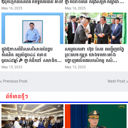
ឪពុកក្មេករបស់លោកទទួលមរណៈភាព!
ថ្នាក់ចរាចរណ៍ កំពុងសម្រាកព្យាបាល
នៅមន្ទីរពេទ្យ!
May 16, 2025
May 16, 2025
ក្នុងឱកាសដ៏វិសេសវិសាលនៃខួប
សម្តេចតេជោ ហ៊ុន សែន អញ្ជើញដង្ហែ
កំណើត គម្រប់ខួប៤៤ ឈាន
ព្រះមហាក្សត្រ យាងទតការតាំង
ចូល៤៥ឆ្នាំ🎉 ថ្នាក់ដឹកនាំ សមាជិក
បង្ហាញផលិតផលកសិកម្ម កសិ
សមាជិកា នៃក្រុមគ្រួសារកម្មវិធីអាជីវ
ឧស្សាហកម្ម និងសិប្បកម្ម ក្នុងព្រះរាជ
May 15, 2025
May 15, 2025
កម្មចល័ត និងកម្មករសំណង់ សូមគោរព
ពិធីច្រត់ព្រះនង្គ័ល...
ជូនពរ ជូនចំពោះ ឯកឧត្តម សាយ
Previous Post
Next Post
សំអាល់ ប្រធានសហភាពសហព័ន្ធ
យុវជនកម្ពុជា រាធានីភ្នំពេញ សូមទទួល
បាននូវ សុខភាពល្អបរិបូរណ៍
ព័ត៌មានថ្មីៗ
កម្លាំងមាំមួន បញ្ញាញាណវាងវៃ
អាយុយឺនយូរ ...