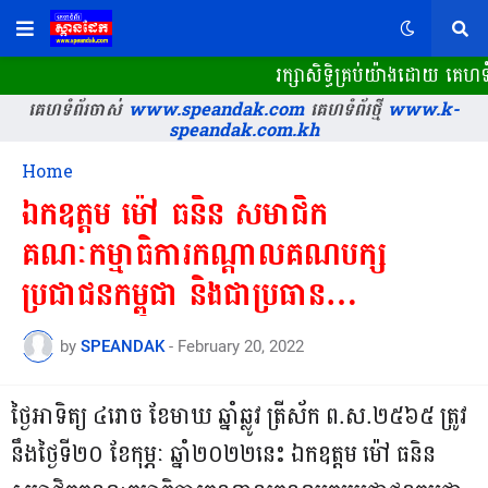
រក្សាសិទ្ធិគ្រប់យ៉ាងដោយ គេហទំ
គេហទំព័រចាស់
www.speandak.com
គេហទំព័រថ្មី
www.k-
speandak.com.kh
Home
ឯកឧត្តម ម៉ៅ ធនិន សមាជិក
គណៈកម្មាធិការកណ្តាលគណបក្ស
ប្រជាជនកម្ពុជា និងជាប្រធាន
គណៈកម្មាធិការគណបក្សប្រជាជនកម្ពុជា
by
SPEANDAK
-
February 20, 2022
ខេត្តកំពត
ថ្ងៃអាទិត្យ ៤រោច ខែមាឃ ឆ្នាំឆ្លូវ ត្រីស័ក ព.ស.២៥៦៥ ត្រូវ
នឹងថ្ងៃទី២០ ខែកុម្ភៈ ឆ្នាំ២០២២នេះ ឯកឧត្តម ម៉ៅ ធនិន