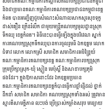
សមាជិកគណៈកម្មាធិការកណ្តាលគណបក្សប្រជាជនកម្ពុជា
និងជាប្រធានគណៈកម្មាធិការគណបក្សប្រជាជនកម្ពុជាខេត្ត
កំពត បានអញ្ជើញជួបសំណេះសំណាលសាកសួរសុខទុក្ខ
ដាស់តឿន ក្រើនរំលឹក ជាមួយមន្រ្តីគណបក្សមូលដ្ឋានស្រុក
ទឹកឈូ ខេត្តកំពត។ ពិធីនេះបានធ្វើឡើងក្នុងបរិវេណ ស្នាក់
ការគណបក្សស្រុកទឹកឈូបានការចូលរួមពី ឯកឧត្តម លោក
ជំទាវ លោក លោកស្រី សមាជិក សមាជិការអចិន្ត្រៃយ៍
គណៈកម្មាធិការគណបក្សខេត្ត គណៈកម្មាធិការបក្សស្រុក
ក្រុមប្រឹក្សាស្រុក-ឃុំ ស្មៀន មេប៉ុស្តិ៍ និងសាខាបក្សភូមិ
ផងដែរ។ ក្នុងឱកាសនោះដែរ ឯកឧត្តមប្រធាន
គណៈកម្មាធិការគណបក្សខេត្តក៏បានធ្វើការផ្តាំផ្ញើដល់​ ថ្នាក់
ដឹកនាំ សមាជិក សមាជិកា គណបក្សស្រុកទាំងអស់ ត្រូវមាន
ស្មារតីសាមគ្គីភាព លះបង់ ប្រើប្រាស់កម្លាំងសរុប មធ្យោយ