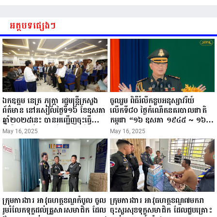
អត្ថបទផ្សេងៗ
ឯកឧត្តម នេត្រ ភក្ត្រា រដ្ឋមន្ត្រីក្រសួង
ចូលរួម ពិធីរំលឹកខួបអនុស្សាវរីយ៍
ព័ត៌មាន នៅរសៀលថ្ងៃទី១៦ ខែឧសភា
លើកទី៨០ ថ្ងៃកំណើតនគរបាលជាតិ
ឆ្នាំ២០២៥នេះ បានអញ្ជើញចុះធ្វើ
កម្ពុជា “១៦ ឧសភា ១៩៤៥ ~ ១៦
ជំរឿនថ្នាក់ដឹកនាំមន្ត្រីរាជការស៉ីវិល នៃ
ឧសភា ២០២៥”...
May 16, 2025
May 16, 2025
ក្រសួងព័ត៌មាន...
ក្រុមការងារ អាវុធហត្ថខណ្ឌកំបូល ចូល
ក្រុមការងារ អាវុធហត្ថខណ្ឌ៧មករា
រួមរំលែកទុក្ខដល់គ្រួសារសមាជិក ដែល
ចុះសួរសុខទុក្ខសមាជិក ដែលជួបគ្រោះ