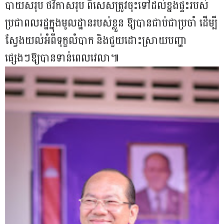
បាយសរុប ថវិកាសរុប ពិសេសត្រូវចុះទៅដល់ខ្នងផ្ទះរបស់
ប្រជាពលរដ្ឋក្នុងមូលដ្ឋានរបស់ខ្លួន ឱ្យបានជាប់ជាប្រចាំ ដើម្បី
ស្វែងយល់អំពីទុក្ខលំបាក និងជួយដោះស្រាយបញ្ហា
ផ្សេងៗឱ្យបានទាន់ពេលវេលា៕