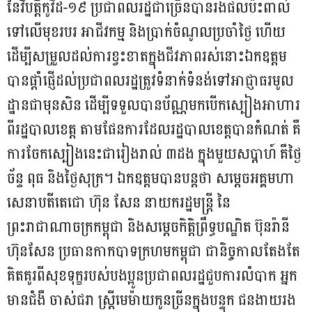
នៃវិបត្តិកូវីដ-១៩ ប្រជាពលរដ្ឋជាច្រើនបានរងផលប៉ះពាល់
ទៅលើមុខរបរ អាជីវកម្ម និងប្រាក់ចំណូលប្រចាំថ្ងៃ ហើយ
ដើម្បីសម្រួលដល់ការខ្វះខាតក្នុងជីវភាពរស់នោះឯកឧត្តម
បានផ្ដាំផ្ញើដល់ប្រជាពលរដ្ឋត្រូវទំនាក់ទំនង់ទៅអាជ្ញាធរមូល
ដ្ឋានជាមុនសិន ដើម្បីទទួលបានប័ណ្ណមកបើកស្បៀងអាហារ
ពីរដ្ឋបាលខេត្ត តាមផែនការដែលរដ្ឋបាលខេត្តបានកំណត់ គឺ
ការចែកស្បៀងនេះជារៀងរាល់ ៣ដង ក្នុងមួយសប្តាហ៍ គឺថ្ងៃ
ច័ន្ទ ពុធ និងថ្ងៃសុក្រ។ ឯកឧត្តមបានបន្តថា សម្តេចអគ្គមហា
សេនាបតីតេជោ ហ៊ុន សែន នាយករដ្ឋមន្ត្រី នៃ
ព្រះរាជាណាចក្រកម្ពុជា និងសម្តេចកិត្តិព្រឹទ្ធបណ្ឌិត ប៊ុនរ៉ានី
ហ៊ុនសែន ប្រធានកាកបាទក្រហមកម្ពុជា ជានិច្ចកាលតែងតែ
គិតគូរពីសុខទុក្ខរបស់បងប្អូនប្រជាពលរដ្ឋជួបការលំបាក អ្នក
មានជំងឺ ចាស់ជរា ស្ត្រីមេម៉ាយកូនច្រីនក្នុងបន្ទុក ជនងាយរង