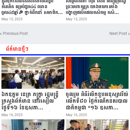
ក្នុងឱកាសដ៏វិសេសវិសាលនៃខួប
សម្តេចតេជោ ហ៊ុន សែន អញ្ជើញដង្ហែ
កំណើត គម្រប់ខួប៤៤ ឈាន
ព្រះមហាក្សត្រ យាងទតការតាំង
ចូល៤៥ឆ្នាំ🎉 ថ្នាក់ដឹកនាំ សមាជិក
បង្ហាញផលិតផលកសិកម្ម កសិ
សមាជិកា នៃក្រុមគ្រួសារកម្មវិធីអាជីវ
ឧស្សាហកម្ម និងសិប្បកម្ម ក្នុងព្រះរាជ
May 15, 2025
May 15, 2025
កម្មចល័ត និងកម្មករសំណង់ សូមគោរព
ពិធីច្រត់ព្រះនង្គ័ល...
ជូនពរ ជូនចំពោះ ឯកឧត្តម សាយ
Previous Post
Next Post
សំអាល់ ប្រធានសហភាពសហព័ន្ធ
យុវជនកម្ពុជា រាធានីភ្នំពេញ សូមទទួល
បាននូវ សុខភាពល្អបរិបូរណ៍
ព័ត៌មានថ្មីៗ
កម្លាំងមាំមួន បញ្ញាញាណវាងវៃ
អាយុយឺនយូរ ...
ឯកឧត្តម នេត្រ ភក្ត្រា រដ្ឋមន្ត្រី
ចូលរួម ពិធីរំលឹកខួបអនុស្សាវរីយ៍
ក្រសួងព័ត៌មាន នៅរសៀល
លើកទី៨០ ថ្ងៃកំណើតនគរបាល
ថ្ងៃទី១៦ ខែឧសភា
ជាតិកម្ពុជា “១៦ ឧសភា
ឆ្នាំ២០២៥នេះ បានអញ្ជើញចុះ
១៩៤៥ ~ ១៦ ឧសភា
May 16, 2025
May 16, 2025
ធ្វើជំរឿនថ្នាក់ដឹកនាំមន្ត្រីរាជ
២០២៥”...
ការស៉ីវិល នៃក្រសួងព័ត៌មាន...