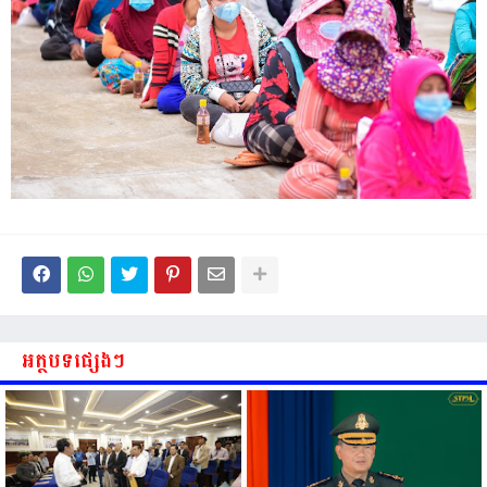
អត្ថបទផ្សេងៗ