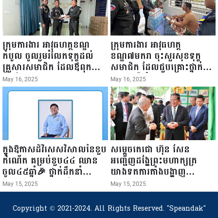
ក្រុមការងារ អាវុធហត្ថខណ្ឌ
ក្រុមការងារ អាវុធហត្ថ
កំបូល ចូលរួមរំលែកទុក្ខដល់
ខណ្ឌ៧មករា ចុះសួរសុខទុក្ខ
គ្រួសារសមាជិក ដែលឪពុកក្មេក
សមាជិក ដែលជួបគ្រោះថ្នាក់
របស់លោកទទួលមរណៈភាព!
ចរាចរណ៍ កំពុងសម្រាកព្យាបាល
May 16, 2025
May 16, 2025
នៅមន្ទីរពេទ្យ!
ក្នុងឱកាសដ៏វិសេសវិសាលនៃខួប
សម្តេចតេជោ ហ៊ុន សែន
កំណើត គម្រប់ខួប៤៤ ឈាន
អញ្ជើញដង្ហែព្រះមហាក្សត្រ
ចូល៤៥ឆ្នាំ🎉 ថ្នាក់ដឹកនាំ
យាងទតការតាំងបង្ហាញ
សមាជិក សមាជិកា នៃក្រុម
ផលិតផលកសិកម្ម កសិ
May 15, 2025
May 15, 2025
គ្រួសារកម្មវិធីអាជីវកម្មចល័ត និង
ឧស្សាហកម្ម និងសិប្បកម្ម ក្នុង
កម្មករសំណង់ សូមគោរពជូនពរ
ព្រះរាជពិធីច្រត់ព្រះនង្គ័ល...
Copyright © 2021-2024. All Rights Reserved.
"Speandak"
ជូនចំពោះ ឯកឧត្តម សាយ