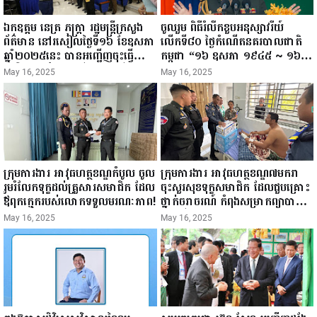
ឯកឧត្តម នេត្រ ភក្ត្រា រដ្ឋមន្ត្រីក្រសួង
ចូលរួម ពិធីរំលឹកខួបអនុស្សាវរីយ៍
ព័ត៌មាន នៅរសៀលថ្ងៃទី១៦ ខែឧសភា
លើកទី៨០ ថ្ងៃកំណើតនគរបាលជាតិ
ឆ្នាំ២០២៥នេះ បានអញ្ជើញចុះធ្វើ
កម្ពុជា “១៦ ឧសភា ១៩៤៥ ~ ១៦
ជំរឿនថ្នាក់ដឹកនាំមន្ត្រីរាជការស៉ីវិល នៃ
ឧសភា ២០២៥”...
May 16, 2025
May 16, 2025
ក្រសួងព័ត៌មាន...
ក្រុមការងារ អាវុធហត្ថខណ្ឌកំបូល ចូល
ក្រុមការងារ អាវុធហត្ថខណ្ឌ៧មករា
រួមរំលែកទុក្ខដល់គ្រួសារសមាជិក ដែល
ចុះសួរសុខទុក្ខសមាជិក ដែលជួបគ្រោះ
ឪពុកក្មេករបស់លោកទទួលមរណៈភាព!
ថ្នាក់ចរាចរណ៍ កំពុងសម្រាកព្យាបាល
នៅមន្ទីរពេទ្យ!
May 16, 2025
May 16, 2025