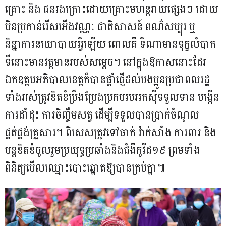
គ្រោះ និង ជនរងគ្រោះដោយគ្រោះមហន្តរាយផ្សេងៗ ដោយ
មិនប្រកាន់រើសអើងវណ្ណៈ ជាតិសាសន៍ ពណ៌សម្បុរ ឬ
និន្នាការនយោបាយអ្វីឡើយ ពោលគឺ ទីណាមានទុក្ខលំបាក
ទីនោះមានវត្តមានរបស់សម្តេច។ នៅក្នុងឱកាសនោះដែរ
ឯកឧត្តមអភិបាលខេត្តក៏បានផ្តាំផ្ញើដល់បងប្អូនប្រជាពលរដ្ឋ
ទាំងអស់ត្រូវខិតខំប្រឹងប្រែងប្រកបរបររកស៊ីទទួលទាន បង្កើន
ការដាំដុះ ការចិញ្ចឹមសត្វ ដើម្បីទទួលបានប្រាក់ចំណូល
ផ្គត់ផ្គង់គ្រួសារ។ ពិសេសត្រូវទៅចាក់ វ៉ាក់សាំង ការពារ និង
បន្តខិតខំចូលរួមប្រយុទ្ធប្រឆាំងនិងជំងឺកូវីដ១៩ ព្រមទាំង
ពិនិត្យមើលឈ្មោះបោះឆ្នោតឱ្យបានគ្រប់គ្នា៕