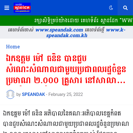
រក្សាសិទ្ធិគ្រប់យ៉ាងដោយ គេហទំព័រ ស្ពានដែក​ "WW
គេហទំព័រចាស់
www.speandak.com
គេហទំព័រថ្មី
www.k-
speandak.com.kh
Home
ឯកឧត្តម ម៉ៅ ធនិន បានជួប
សំណេះសំណាលជាមួយប្រជាពលរដ្ឋចំនួន
ប្រមាណ ២.០០០ គ្រួសារ នៅសាលា
ខេត្តកំពតចាស់
by
SPEANDAK
-
February 25, 2022
ឯកឧត្តម ម៉ៅ ធនិន អភិបាលនៃគណៈអភិបាលខេត្តកំពត
បានជួបសំណេះសំណាលជាមួយប្រជាពលរដ្ឋចំនួនប្រមាណ