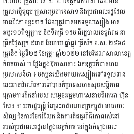
២.០០០ គ្រួសារ នៅសាលាខេត្តកំពតចាស់ ដែលមាន
គ្រួសារម៉ូតូឌុប គ្រួសារប្រជានេសាទ និងប្រជាពលរដ្ឋដែល
មានជីវភាពខ្វះខាត ដែលត្រូវបានមកទទួលស្បៀង មាន
អង្ករ១០គីឡូក្រាម និងទឹកត្រី ១ដប ពីរដ្ឋបាលខេត្តកំពត នា
ព្រឹកថ្ងៃសុក្រ ៩រោច ខែមាឃ ឆ្នាំឆ្លូវ ត្រីស័ក ព.ស. ២៥៦៥
ត្រូវនឹង ថ្ងៃទី២៥ ខែកុម្ភៈ ឆ្នាំ២០២២ នៅបរិវេណសាលាខេត្ត
កំពតចាស់ ។ ថ្លែងក្នុងឱកាសនោះ ឯកឧត្តមក៏បានមាន
ប្រសាសន៍ថា ៖ បងប្អូនយើងមកយកស្បៀងទៅទទួលទាន
នេះអាចដំណើរការទៅបានគឺប្រទេសមានសុខសន្តិភាព
ក្រោមការដឹកនាំរបស់ សម្តេចអគ្គមហាសេនាបតីតេជោ ហ៊ុន
សែន នាយករដ្ឋមន្រ្តី នៃព្រះរាជាណាចក្រកម្ពុជា តាមរយៈ
សិល្បៈនៃការចែករំលែក និងការគិតគូរពីជីវភាពរស់នៅ
របស់ប្រជាពលរដ្ឋនៅក្នុងខេត្តកំពត នៅក្នុងអំឡុងពេល