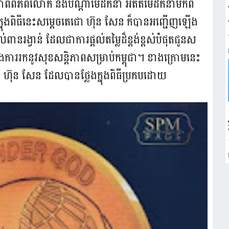
ិភាពពិភពលោក និងបណ្តាមេដឹកនាំ អតីតមេដឹកនាំមកពី
នុងពិធីនេះសម្តេចតេជោ ហ៊ុន សែន ក៏បានអញ្ជើញឡើង
ល់ពានរង្វាន់ ដែលជាការផ្តល់តម្លៃដ៏ខ្ពង់ខ្ពស់បំផុតជូនស
ាំ និងការរកនូវសុខសន្តិភាពសម្រាប់កម្ពុជា។ ខាងក្រោមនេះ
ោ ហ៊ុន សែន ដែលបានថ្លែងក្នុងពិធីប្រកបដោយ