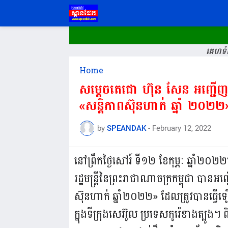
គេហទំព
Home
សម្តេចតេជោ ហ៊ុន សែន អញ្ជើញថ្លែ
«សន្តិភាពស៊ុនហាក់ ឆ្នាំ ២០២២
by
SPEANDAK
-
February 12, 2022
នៅព្រឹកថ្ងៃសៅរ៍ ទី១២ ខែកុម្ភៈ ឆ្នាំ
រដ្ឋមន្ត្រីនៃព្រះរាជាណាចក្រកម្ពុជា បានអញ
ស៊ុនហាក់ ឆ្នាំ២០២២» ដែលត្រូវបានធ
ក្នុងទីក្រុងសេអ៊ូល ប្រទេសកូរ៉េខាងត្បូង។ 