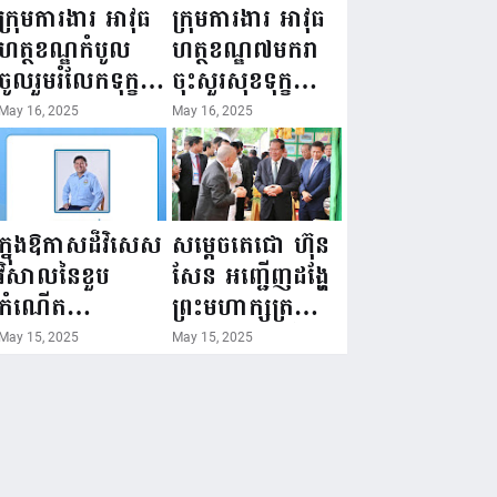
ជំរឿនថ្នាក់ដឹកនាំ
១៦ ឧសភា
ក្រុមការងារ អាវុធ
ក្រុមការងារ អាវុធ
មន្ត្រីរាជការស៉ីវិល
២០២៥”...
ហត្ថខណ្ឌកំបូល
ហត្ថខណ្ឌ៧មករា
នៃក្រសួងព័ត៌មាន...
ចូលរួមរំលែកទុក្ខ
ចុះសួរសុខទុក្ខ
ដល់គ្រួសារ
សមាជិក ដែលជួប
May 16, 2025
May 16, 2025
សមាជិក ដែល
គ្រោះថ្នាក់
ឪពុកក្មេករបស់
ចរាចរណ៍ កំពុង
លោកទទួលមរណៈ
សម្រាកព្យាបាល
ភាព!
នៅមន្ទីរពេទ្យ!
ក្នុងឱកាសដ៏វិសេស
សម្តេចតេជោ ហ៊ុន
វិសាលនៃខួប
សែន អញ្ជើញដង្ហែ
កំណើត
ព្រះមហាក្សត្រ
គម្រប់ខួប៤៤
យាងទតការតាំង
May 15, 2025
May 15, 2025
ឈានចូល៤៥ឆ្នាំ
បង្ហាញផលិតផល
🎉 ថ្នាក់ដឹកនាំ
កសិកម្ម កសិ
សមាជិក សមាជិកា
ឧស្សាហកម្ម និង
នៃក្រុមគ្រួសារ
សិប្បកម្ម ក្នុងព្រះ
កម្មវិធីអាជីវកម្ម
រាជពិធីច្រត់