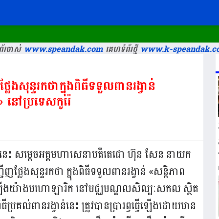
រក្សាសិទ្
័រចាស់
www.speandak.com
គេហទំព័រថ្មី
www.k-speandak.c
ងសុន្ទរកថាក្នុងពិធីទទួលពានរង្វាន់
» នៅប្រទេសកូរ៉េ
២០២២នេះ សម្ដេចអគ្គមហាសេនាបតីតេជោ ហ៊ុន សែន នាយក
្ជើញថ្លែងសុន្ទរកថា ក្នុងពិធីទទួលពានរង្វាន់ «សន្តិភាព
្វើឡើងយ៉ាងមហោឡារិក នៅមជ្ឈមណ្ឌលសិល្បៈសកល ស្ថិត
ពិធីប្រគល់ពានរង្វាន់នេះ ត្រូវបានប្រារព្ធធ្វើឡើងដោយមាន