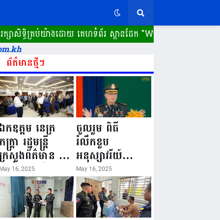
ធិគ្រប់យ៉ាងដោយ គេហទំព័រ ស្ពានដែក​ "WWW.SPEANDAK.COM" គេហទំ
om.kh
ព័ត៌មានថ្មីៗ
ឯកឧត្តម នេត្រ
ចូលរួម ពិធី
ភក្ត្រា រដ្ឋមន្ត្រី
រំលឹកខួប
ក្រសួងព័ត៌មាន នៅ
អនុស្សាវរីយ៍
រសៀលថ្ងៃទី១៦ ខែ
លើកទី៨០ ថ្ងៃ
May 16, 2025
May 16, 2025
ឧសភា
កំណើតនគរបាល
ឆ្នាំ២០២៥នេះ
ជាតិកម្ពុជា “១៦
បានអញ្ជើញចុះធ្វើ
ឧសភា ១៩៤៥ ~