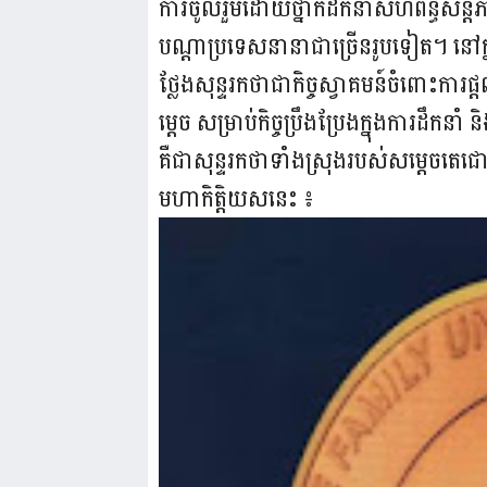
ការចូលរួមដោយថ្នាក់ដឹកនាំសហព័ន្ធសន្ត
បណ្តាប្រទេសនានាជាច្រើនរូបទៀត។ នៅក្
ថ្លែងសុន្ទរកថាជាកិច្ចស្វាគមន៍ចំពោះការផ្ត
ម្តេច សម្រាប់កិច្ចប្រឹងប្រែងក្នុងការដឹកន
គឺជាសុន្ទរកថាទាំងស្រុងរបស់សម្តេចតេជ
មហាកិត្តិយសនេះ ៖