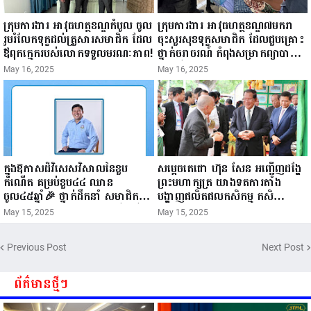
ក្រុមការងារ អាវុធហត្ថខណ្ឌកំបូល ចូល
ក្រុមការងារ អាវុធហត្ថខណ្ឌ៧មករា
រួមរំលែកទុក្ខដល់គ្រួសារសមាជិក ដែល
ចុះសួរសុខទុក្ខសមាជិក ដែលជួបគ្រោះ
ឪពុកក្មេករបស់លោកទទួលមរណៈភាព!
ថ្នាក់ចរាចរណ៍ កំពុងសម្រាកព្យាបាល
នៅមន្ទីរពេទ្យ!
May 16, 2025
May 16, 2025
ក្នុងឱកាសដ៏វិសេសវិសាលនៃខួប
សម្តេចតេជោ ហ៊ុន សែន អញ្ជើញដង្ហែ
កំណើត គម្រប់ខួប៤៤ ឈាន
ព្រះមហាក្សត្រ យាងទតការតាំង
ចូល៤៥ឆ្នាំ🎉 ថ្នាក់ដឹកនាំ សមាជិក
បង្ហាញផលិតផលកសិកម្ម កសិ
សមាជិកា នៃក្រុមគ្រួសារកម្មវិធីអាជីវ
ឧស្សាហកម្ម និងសិប្បកម្ម ក្នុងព្រះរាជ
May 15, 2025
May 15, 2025
កម្មចល័ត និងកម្មករសំណង់ សូមគោរព
ពិធីច្រត់ព្រះនង្គ័ល...
ជូនពរ ជូនចំពោះ ឯកឧត្តម សាយ
Previous Post
Next Post
សំអាល់ ប្រធានសហភាពសហព័ន្ធ
យុវជនកម្ពុជា រាធានីភ្នំពេញ សូមទទួល
បាននូវ សុខភាពល្អបរិបូរណ៍
ព័ត៌មានថ្មីៗ
កម្លាំងមាំមួន បញ្ញាញាណវាងវៃ
អាយុយឺនយូរ ...