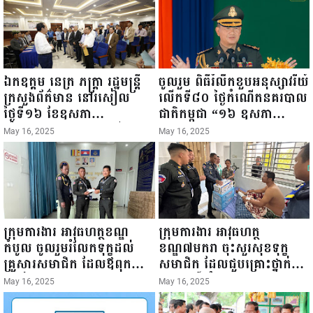
ឯកឧត្តម នេត្រ ភក្ត្រា រដ្ឋមន្ត្រី
ចូលរួម ពិធីរំលឹកខួបអនុស្សាវរីយ៍
ក្រសួងព័ត៌មាន នៅរសៀល
លើកទី៨០ ថ្ងៃកំណើតនគរបាល
ថ្ងៃទី១៦ ខែឧសភា
ជាតិកម្ពុជា “១៦ ឧសភា
ឆ្នាំ២០២៥នេះ បានអញ្ជើញចុះ
១៩៤៥ ~ ១៦ ឧសភា
May 16, 2025
May 16, 2025
ធ្វើជំរឿនថ្នាក់ដឹកនាំមន្ត្រីរាជ
២០២៥”...
ការស៉ីវិល នៃក្រសួងព័ត៌មាន...
ក្រុមការងារ អាវុធហត្ថខណ្ឌ
ក្រុមការងារ អាវុធហត្ថ
កំបូល ចូលរួមរំលែកទុក្ខដល់
ខណ្ឌ៧មករា ចុះសួរសុខទុក្ខ
គ្រួសារសមាជិក ដែលឪពុកក្មេក
សមាជិក ដែលជួបគ្រោះថ្នាក់
របស់លោកទទួលមរណៈភាព!
ចរាចរណ៍ កំពុងសម្រាកព្យាបាល
May 16, 2025
May 16, 2025
នៅមន្ទីរពេទ្យ!