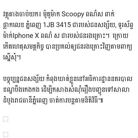
វត្ថុតាងចាប់យក៖ ម៉ូតូម៉ាក Scoopy ពណ៌ស ពាក់
ផ្លាកលេខ ភ្នំពេញ 1JB 3415 ជារបស់ជនសង្ស័យ, ទូរស័ព្ទ
ម៉ាក់Iphone X ពណ៌ ស ជារបស់ជនរងគ្រោះ។ ក្រោយ
កើតហេតុសមត្ថកិច្ច បានប្រគល់ឲ្យជនរងគ្រោះវិញតាមពាក្យ
ស្នើសុំ។
បច្ចុប្បន្នជនសង្ស័យ កំពុងឃាត់ខ្លួននៅអធិការដ្ឋាននគរបាល
ខណ្ឌបឹងកេងកង ដើម្បីកសាងសំណុំរឿងបញ្ជូនទៅសាលា
ដំបូងរាជធានីភ្នំពេញ ចាត់ការបន្តតាមនិតិវិធី៕