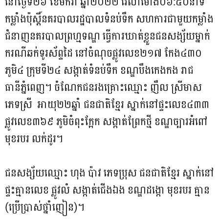
នៅថ្ងៃទី២៦ ខែមករា ឆ្នាំ២០២២ វេលាម៉ោង០៦:៥០នាទី
កម្លាំងប៉ុស្ដិ៍នគរបាលរដ្ឋបាលទំនប់ទឹក សហការជាមួយកម្លាំង
ជំនាញនគរបាលព្រហ្មទណ្ឌ ធ្វើការឃាត់ខ្លួនជនសង្ស័យម្នាក់
ករណីឆក់ទូរស័ព្ទដៃ នៅចំណុចផ្លូវលេខ២១៧ កែង៤៣០
ភូមិ៤ ក្រុមទី២៤ សង្កាត់ទំនប់ទឹក ខណ្ឌបឹងកេងកង រាជ
ធានីភំ្នពេញ។ ចំណែកជនរងគ្រោះឈ្មោះ ញឹល ស្រីមាស
ភេទស្រី អាយុ២២ឆ្នាំ ជនជាតិខ្មែរ ស្នាក់នៅផ្ទះលេខ៤៣៣
ផ្លូវលេខ៣៦៩ ភូមិចំពុះក្អែក សង្កាត់ព្រែកថ្មី ខណ្ឌច្បារអំពៅ
មុខរបរ លក់ដូរ។
ជនសង្ស័យឈ្មោះ ហុង ប៉ាវ ភេទប្រុស ជនជាតិខ្មែរ ស្នាក់នៅ
ផ្ទះគ្មានលេខ ផ្លូវលំ សង្កាត់ជើងឯង ខណ្ឌដង្កោ មុខរបរ គ្មាន​
(ប្រើប្រាស់ថ្នាំញៀន)។