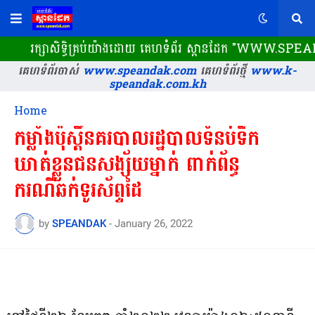
រក្សាសិទ្ធិគ្រប់យ៉ាងដោយ គេហទំព័រ ស្ពានដែក​ "WWW.SPEAN
គេហទំព័រចាស់
www.speandak.com
គេហទំព័រថ្មី
www.k-
speandak.com.kh
Home
កម្លាំងប៉ុស្ដិ៍នគរបាលរដ្ឋបាលទំនប់ទឹក
ឃាត់ខ្លួនជនសង្ស័យម្នាក់ ពាក់ព័ន្ធ
ករណីឆក់ទូរស័ព្ទដៃ
by
SPEANDAK
-
January 26, 2022