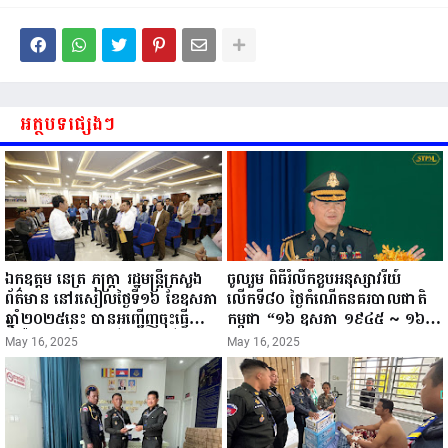
អត្ថបទផ្សេងៗ
ឯកឧត្តម នេត្រ ភក្ត្រា រដ្ឋមន្ត្រីក្រសួង
ចូលរួម ពិធីរំលឹកខួបអនុស្សាវរីយ៍
ព័ត៌មាន នៅរសៀលថ្ងៃទី១៦ ខែឧសភា
លើកទី៨០ ថ្ងៃកំណើតនគរបាលជាតិ
ឆ្នាំ២០២៥នេះ បានអញ្ជើញចុះធ្វើ
កម្ពុជា “១៦ ឧសភា ១៩៤៥ ~ ១៦
ជំរឿនថ្នាក់ដឹកនាំមន្ត្រីរាជការស៉ីវិល នៃ
ឧសភា ២០២៥”...
May 16, 2025
May 16, 2025
ក្រសួងព័ត៌មាន...