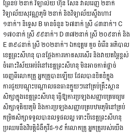
ព្រៃនប់ ២នាក់ វិទ្យាល័យ ហ៊ុន សែន វាលរេញ ២នាក់
វិទ្យាល័យសុវណ្ណភូមិ ២នាក់ និងវិទ្យាល័យស្ទឹងហាវ
១នាក់។ និទ្ទេស B មានចំនួន ៦៧នាក់ ស្រី ៤៣នាក់។ C
១៧០នាក់ ស្រី ៩៩នាក់។ D ៣៧២នាក់ ស្រី ២០៩នាក់ និង
E ៣៩៤នាក់ ស្រី ២០២នាក់។ ឯកឧត្តម គួច ចំរើន អភិបាល
ខេត្តព្រះសីហនុ បានថ្លែងការកោតសរសើរ និងវាយតម្លៃខ្ពស់
ចំពោះវិស័យអប់រំនៅខេត្តព្រះសីហនុ មិនអាចកាត់ផ្តាច់
ចេញពីលោកគ្រូ អ្នកគ្រូបានឡើយ ដែលបានខិតខំក្នុង
ការជួយបណ្តុះបណ្តាលធនធានក្មួយៗនៅគ្រប់គ្រឹះស្ថាន
សិក្សាក្នុងខេត្តព្រះសីហនុ ធ្វើឱ្យការប្រឡងសញ្ញាបត្រមធ្យម
សិក្សាទុតិយភូមិ និងការប្រឡងសញ្ញាបត្របឋមភូមិនៅគ្រប់
កម្រិតសិក្សាទទួលបានលទ្ធផលល្អ ទោះបីខេត្តព្រះសីហនុ
ប្រឈមនឹងវិបត្តិជំងឺកូវីដ-១៩ ក៏លោកគ្រូ អ្នកគ្រូរបស់យើង