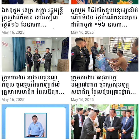
ឯកឧត្តម នេត្រ ភក្ត្រា រដ្ឋមន្ត្រី
ចូលរួម ពិធីរំលឹកខួបអនុស្សាវរីយ៍
ក្រសួងព័ត៌មាន នៅរសៀល
លើកទី៨០ ថ្ងៃកំណើតនគរបាល
ថ្ងៃទី១៦ ខែឧសភា
ជាតិកម្ពុជា “១៦ ឧសភា
ឆ្នាំ២០២៥នេះ បានអញ្ជើញចុះ
១៩៤៥ ~ ១៦ ឧសភា
May 16, 2025
May 16, 2025
ធ្វើជំរឿនថ្នាក់ដឹកនាំមន្ត្រីរាជ
២០២៥”...
ការស៉ីវិល នៃក្រសួងព័ត៌មាន...
ក្រុមការងារ អាវុធហត្ថខណ្ឌ
ក្រុមការងារ អាវុធហត្ថ
កំបូល ចូលរួមរំលែកទុក្ខដល់
ខណ្ឌ៧មករា ចុះសួរសុខទុក្ខ
គ្រួសារសមាជិក ដែលឪពុកក្មេក
សមាជិក ដែលជួបគ្រោះថ្នាក់
របស់លោកទទួលមរណៈភាព!
ចរាចរណ៍ កំពុងសម្រាកព្យាបាល
May 16, 2025
May 16, 2025
នៅមន្ទីរពេទ្យ!