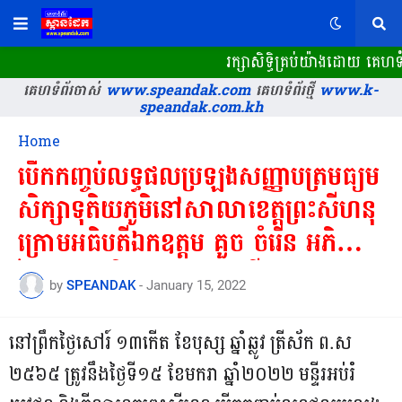
រក្សាសិទ្ធិគ្រប់យ៉ាងដោយ គេហទ
គេហទំព័រចាស់
www.speandak.com
គេហទំព័រថ្មី
www.k-
speandak.com.kh
Home
បើកកញ្ចប់លទ្ធផលប្រឡងសញ្ញាបត្រមធ្យម
សិក្សាទុតិយភូមិនៅសាលាខេត្តព្រះសីហនុ
ក្រោមអធិបតីឯកឧត្តម គួច ចំរើន អភិបាល
នៃគណៈអភិបាលខេត្តព្រះសីហនុ។
by
SPEANDAK
-
January 15, 2022
នៅព្រឹកថ្ងៃសៅរ៍ ១៣កើត ខែបុស្ស ឆ្នាំឆ្លូវ ត្រីស័ក ព.ស
២៥៦៥ ត្រូវនឹងថ្ងៃទី១៥ ខែមករា ឆ្នាំ២០២២ មន្ទីរអប់រំ