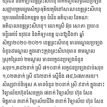
យុវជន និងកីឡាខេត្តព្រះសីហនុ បើកកញ្ចប់លទ្ធផលប្រឡង
សញ្ញាបត្រមធ្យមសិក្សាទុតិយភូមិនៅសាលាខេត្តព្រះសីហនុ
ក្រោមអធិបតីឯកឧត្តម គួច ចំរើន អភិបាល នៃគណៈ
អភិបាលខេត្តព្រះសីហនុ។ លោកស្រី អ៊ុច សោភា ប្រធាន
មន្ទីរអប់រំ យុវជន និងកីឡាខេត្ត បានឱ្យដឹងថា ឆ្នាំ
សិក្សា២០២០-២០២១ ខេត្តព្រះសីហនុ មានមណ្ឌលប្រឡង
ចំនួន៥មណ្ឌល ក្នុងនោះក្រុងព្រះសីហនុមាន ៣មណ្ឌល
ស្រុកព្រៃនប់ ២មណ្ឌល មានបេក្ខជនប្រឡងចំនួន
សរុប១,៣៥២នាក់ ស្រី ៧១០នាក់ បេក្ខជនប្រឡងជាប់សរុប
១,០២៣នាក់ ស្រី ៥៦២នាក់ ស្មើនឹង ៧៥,៦៧ភាគរយ។
សិស្សជាប់និទ្ទេស A មានចំនួន ២០នាក់ ស្រី ៩នាក់ ក្នុងនោះ
វិទ្យាល័យហ៊ុនសែនក្រុង ៧នាក់ វិទ្យាល័យ ហ៊ុន សែន
មិត្តភាព ៣នាក់ វិទ្យាល័យជីវិត ៣នាក់ វិទ្យាល័យ ហ៊ុន សែន