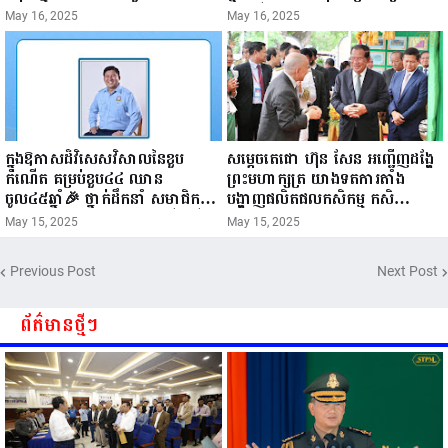
នៅមន្ទីរពេទ្យ!
May 16, 2025
May 16, 2025
ក្នុងឱកាសដ៏វិសេសវិសាលនៃខួប
សម្តេចតេជោ ហ៊ុន សែន អញ្ជើញដង្ហែ
កំណើត គម្រប់ខួប៤៤ ឈាន
ព្រះមហាក្សត្រ យាងទតការតាំង
ចូល៤៥ឆ្នាំ🎉 ថ្នាក់ដឹកនាំ សមាជិក
បង្ហាញផលិតផលកសិកម្ម កសិ
សមាជិកា នៃក្រុមគ្រួសារកម្មវិធីអាជីវ
ឧស្សាហកម្ម និងសិប្បកម្ម ក្នុងព្រះរាជ
May 15, 2025
May 15, 2025
កម្មចល័ត និងកម្មករសំណង់ សូមគោរព
ពិធីច្រត់ព្រះនង្គ័ល...
ជូនពរ ជូនចំពោះ ឯកឧត្តម សាយ
Previous Post
Next Post
សំអាល់ ប្រធានសហភាពសហព័ន្ធ
យុវជនកម្ពុជា រាធានីភ្នំពេញ សូមទទួល
បាននូវ សុខភាពល្អបរិបូរណ៍
ព័ត៌មានថ្មីៗ
កម្លាំងមាំមួន បញ្ញាញាណវាងវៃ
អាយុយឺនយូរ ...