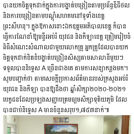
បានយកចិត្តទុកដាក់ក្នុងការបង្ហាត់បង្រៀនតាមប្រព័ន្ធឌីជីថល
និងការបង្រៀនតាមបណ្តុំសហគមនៅទូទាំងខេត្ត
ព្រះសីហនុ។ ក្នុងឱកាសនោះឯកឧត្តមអភិបាលខេត្ត ក៏បាន
ធ្វើការណែនាំឱ្យមន្ទីរអប់រំ យុវជន និងកីឡាខេត្ត ត្រៀមរៀបចំ
ពិធីសំណេះសំណាលជាមួយលោកគ្រូ អ្នកគ្រូដែលបានយក
ចិត្តទុកដាក់ខិតខំបង្ហាត់បង្រៀនសិស្សតាមសាលានីមួយៗ
ទទួលបាននិទ្ទេស A ច្រើនជាងគេ តាមការសន្យាកន្លងមក។
សូមបញ្ជាក់ថា តាមសេចក្តីប្រកាសព័ត៌មានរបស់ក្រសួងអប់រំ
យុវជន និងកីឡា បានឱ្យដឹងថា ឆ្នាំសិក្សា២០២០-២០២១
បេក្ខជនដែលប្រឡងសញ្ញាបត្រមធ្យមសិក្សាទុតិយភូមិ ដែល
បានជាប់និទ្ទេស A មានចំនួនសរុប១,៧៥៣នាក់៕