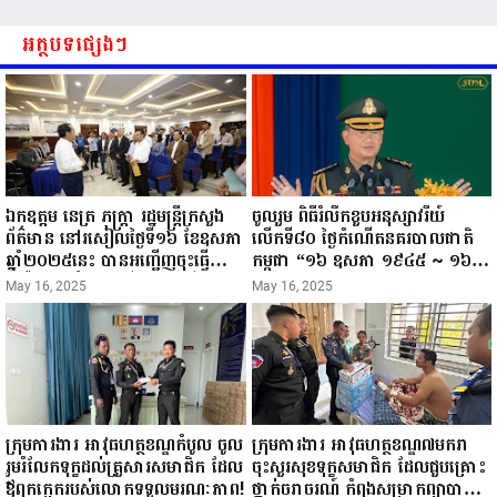
អត្ថបទផ្សេងៗ
ឯកឧត្តម នេត្រ ភក្ត្រា រដ្ឋមន្ត្រីក្រសួង
ចូលរួម ពិធីរំលឹកខួបអនុស្សាវរីយ៍
ព័ត៌មាន នៅរសៀលថ្ងៃទី១៦ ខែឧសភា
លើកទី៨០ ថ្ងៃកំណើតនគរបាលជាតិ
ឆ្នាំ២០២៥នេះ បានអញ្ជើញចុះធ្វើ
កម្ពុជា “១៦ ឧសភា ១៩៤៥ ~ ១៦
ជំរឿនថ្នាក់ដឹកនាំមន្ត្រីរាជការស៉ីវិល នៃ
ឧសភា ២០២៥”...
May 16, 2025
May 16, 2025
ក្រសួងព័ត៌មាន...
ក្រុមការងារ អាវុធហត្ថខណ្ឌកំបូល ចូល
ក្រុមការងារ អាវុធហត្ថខណ្ឌ៧មករា
រួមរំលែកទុក្ខដល់គ្រួសារសមាជិក ដែល
ចុះសួរសុខទុក្ខសមាជិក ដែលជួបគ្រោះ
ឪពុកក្មេករបស់លោកទទួលមរណៈភាព!
ថ្នាក់ចរាចរណ៍ កំពុងសម្រាកព្យាបាល