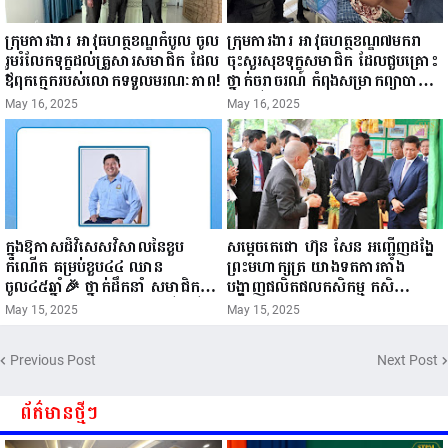
ក្រុមការងារ អាវុធហត្ថខណ្ឌកំបូល ចូល
ក្រុមការងារ អាវុធហត្ថខណ្ឌ៧មករា
រួមរំលែកទុក្ខដល់គ្រួសារសមាជិក ដែល
ចុះសួរសុខទុក្ខសមាជិក ដែលជួបគ្រោះ
ឪពុកក្មេករបស់លោកទទួលមរណៈភាព!
ថ្នាក់ចរាចរណ៍ កំពុងសម្រាកព្យាបាល
នៅមន្ទីរពេទ្យ!
May 16, 2025
May 16, 2025
ក្នុងឱកាសដ៏វិសេសវិសាលនៃខួប
សម្តេចតេជោ ហ៊ុន សែន អញ្ជើញដង្ហែ
កំណើត គម្រប់ខួប៤៤ ឈាន
ព្រះមហាក្សត្រ យាងទតការតាំង
ចូល៤៥ឆ្នាំ🎉 ថ្នាក់ដឹកនាំ សមាជិក
បង្ហាញផលិតផលកសិកម្ម កសិ
សមាជិកា នៃក្រុមគ្រួសារកម្មវិធីអាជីវ
ឧស្សាហកម្ម និងសិប្បកម្ម ក្នុងព្រះរាជ
May 15, 2025
May 15, 2025
កម្មចល័ត និងកម្មករសំណង់ សូមគោរព
ពិធីច្រត់ព្រះនង្គ័ល...
ជូនពរ ជូនចំពោះ ឯកឧត្តម សាយ
Previous Post
Next Post
សំអាល់ ប្រធានសហភាពសហព័ន្ធ
យុវជនកម្ពុជា រាធានីភ្នំពេញ សូមទទួល
បាននូវ សុខភាពល្អបរិបូរណ៍
ព័ត៌មានថ្មីៗ
កម្លាំងមាំមួន បញ្ញាញាណវាងវៃ
អាយុយឺនយូរ ...