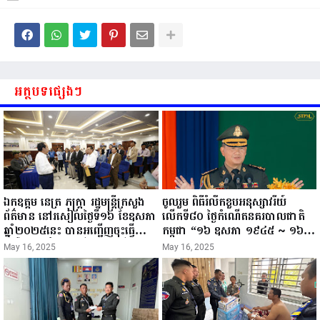
អត្ថបទផ្សេងៗ
ឯកឧត្តម នេត្រ ភក្ត្រា រដ្ឋមន្ត្រីក្រសួង
ចូលរួម ពិធីរំលឹកខួបអនុស្សាវរីយ៍
ព័ត៌មាន នៅរសៀលថ្ងៃទី១៦ ខែឧសភា
លើកទី៨០ ថ្ងៃកំណើតនគរបាលជាតិ
ឆ្នាំ២០២៥នេះ បានអញ្ជើញចុះធ្វើ
កម្ពុជា “១៦ ឧសភា ១៩៤៥ ~ ១៦
ជំរឿនថ្នាក់ដឹកនាំមន្ត្រីរាជការស៉ីវិល នៃ
ឧសភា ២០២៥”...
May 16, 2025
May 16, 2025
ក្រសួងព័ត៌មាន...