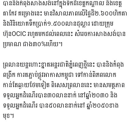
បាននិងកំពុងសាងសង់នៅក្នុងទឹកដីខេត្តកណ្តាល និងខេត្ត
តាកែវ គម្រោងនេះ មានវិសាលភាពលើផ្ទៃដី២.៦០០ហិកតា
និងវិនិយោគទឹកប្រាក់១.៥០០លានដុល្លារ ដោយក្រុម
ហ៊ុនOCIC រហូតមកដល់ពេលនេះ សំរេចការសាងសង់បាន
ប្រមាណ ជាង៣០%ហើយ។
ព្រលានយន្តហោះខ្នាតអន្តរជាតិភ្នំពេញថ្មីនេះ បាននិងកំពុង
ពង្រីក ការតភ្ជាប់ផ្លូវអាកាសកម្ពុជា ទៅកាន់ពិភពលោក
កាន់តែឆ្ងាយថែមទៀត ពិសេសព្រលាននេះ មានសមត្ថភាព
ទទួលអ្នកដំណើរបាន៣០លាននាក់ នៅឆ្នាំ២០៣០ និង
ទទួលអ្នកដំណើរ បាន៥០លាននាក់នៅ ឆ្នាំ២០៥០ខាង
មុខ។