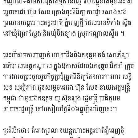
កណ្តាល÷តាមការគ្រោងទុក នៅថ្ងៃ ទី០៩ឆ្នូខាងមុខនេះ ស
ម្តេចតេជោ ហ៊ុន សែន គ្រោងចុះពិនិត្យ ការដ្ឋានសាងសង់
ព្រលានយន្តហោះអន្តរជាតិ ភ្នំពេញថ្មី ដែលមានទីតាំង ស្តិត
នៅឃុំព្រែកស្លែង និងឃុំបឹងខ្យាង ស្រុកកណ្តាលស្ទឹង ។
នេះបើតាមការបញ្ជាក់ អោយដឹងពីឯកឧត្តម គង់ សោភ័ណ្ឌ
អភិបាលខេត្តកណ្តាល ក្នុងឱកាសដែលឯកឧត្តម ដឹកនាំ ក្រុម
ការងារចម្រុះចូលរួមកិច្ចប្រជុំត្រួតពិនិត្យផែនការការពារ សន្តិ
សុខ សុវត្ថិភាព ជូនសម្តេចតេជោ ហ៊ុន សែន នាយករដ្ឋមន្រ្តី
កម្ពុជា ជាមួយឯកឧត្តម យូ ស៊ុនឡុង រដ្ឋមន្ដ្រី ប្រតិភូអម
នាយករដ្ឋមន្ត្រី នៅរសៀលថ្ងៃទី០៦ឆ្នូម្សិលមិញនេះ។
គួររំលឹកថា៖ គំរោងព្រលានយន្តហោះអន្តរជាតិភ្នំពេញថ្មី