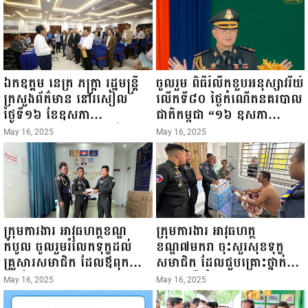
ឯកឧត្តម នេត្រ ភក្ត្រា រដ្ឋមន្ត្រី
ចូលរួម ពិធីរំលឹកខួបអនុស្សាវរីយ៍
ក្រសួងព័ត៌មាន នៅរសៀល
លើកទី៨០ ថ្ងៃកំណើតនគរបាល
ថ្ងៃទី១៦ ខែឧសភា
ជាតិកម្ពុជា “១៦ ឧសភា
ឆ្នាំ២០២៥នេះ បានអញ្ជើញចុះ
១៩៤៥ ~ ១៦ ឧសភា
May 16, 2025
May 16, 2025
ធ្វើជំរឿនថ្នាក់ដឹកនាំមន្ត្រីរាជ
២០២៥”...
ការស៉ីវិល នៃក្រសួងព័ត៌មាន...
ក្រុមការងារ អាវុធហត្ថខណ្ឌ
ក្រុមការងារ អាវុធហត្ថ
កំបូល ចូលរួមរំលែកទុក្ខដល់
ខណ្ឌ៧មករា ចុះសួរសុខទុក្ខ
គ្រួសារសមាជិក ដែលឪពុកក្មេក
សមាជិក ដែលជួបគ្រោះថ្នាក់
របស់លោកទទួលមរណៈភាព!
ចរាចរណ៍ កំពុងសម្រាកព្យាបាល
May 16, 2025
May 16, 2025
នៅមន្ទីរពេទ្យ!