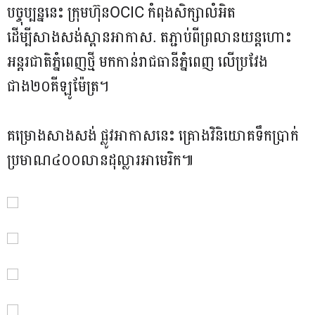
បច្ចុប្បន្ននេះ ក្រុមហ៊ុនOCIC កំពុងសិក្សាលំអិត
ដើម្បីសាងសង់ស្ពានអាកាស. តភ្ជាប់ពីព្រលានយន្តហោះ
អន្តរជាតិភ្នំពេញថ្មី មកកាន់រាជធានីភ្នំពេញ លើប្រវែង
ជាង២០គីឡូម៉ែត្រ។
គម្រោងសាងសង់ ផ្លូវអាកាសនេះ គ្រោងវិនិយោគទឹកប្រាក់
ប្រមាណ៤០០លានដុល្លារអាមេរិក៕