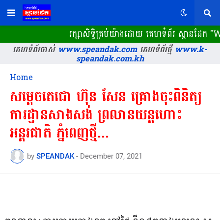
រក្សាសិទ្ធិគ្រប់យ៉ាងដោយ គេហទំព័រ ស្ពានដែក
គេហទំព័រចាស់
www.speandak.com
គេហទំព័រថ្មី
www.k-
speandak.com.kh
Home
សម្តេចតេជោ ហ៊ុន សែន គ្រោងចុះពិនិត្យ
ការដ្ឋានសាងសង់ ព្រលានយន្តហោះ
អន្តរជាតិ ភ្នំពេញថ្មី...
by
SPEANDAK
-
December 07, 2021