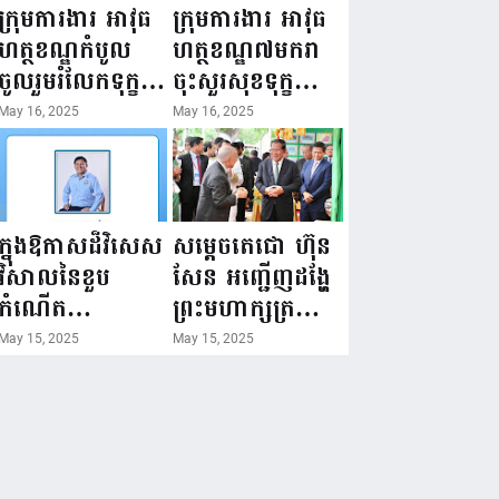
ជំរឿនថ្នាក់ដឹកនាំ
១៦ ឧសភា
ក្រុមការងារ អាវុធ
ក្រុមការងារ អាវុធ
មន្ត្រីរាជការស៉ីវិល
២០២៥”...
ហត្ថខណ្ឌកំបូល
ហត្ថខណ្ឌ៧មករា
នៃក្រសួងព័ត៌មាន...
ចូលរួមរំលែកទុក្ខ
ចុះសួរសុខទុក្ខ
ដល់គ្រួសារ
សមាជិក ដែលជួប
May 16, 2025
May 16, 2025
សមាជិក ដែល
គ្រោះថ្នាក់
ឪពុកក្មេករបស់
ចរាចរណ៍ កំពុង
លោកទទួលមរណៈ
សម្រាកព្យាបាល
ភាព!
នៅមន្ទីរពេទ្យ!
ក្នុងឱកាសដ៏វិសេស
សម្តេចតេជោ ហ៊ុន
វិសាលនៃខួប
សែន អញ្ជើញដង្ហែ
កំណើត
ព្រះមហាក្សត្រ
គម្រប់ខួប៤៤
យាងទតការតាំង
May 15, 2025
May 15, 2025
ឈានចូល៤៥ឆ្នាំ
បង្ហាញផលិតផល
🎉 ថ្នាក់ដឹកនាំ
កសិកម្ម កសិ
សមាជិក សមាជិកា
ឧស្សាហកម្ម និង
នៃក្រុមគ្រួសារ
សិប្បកម្ម ក្នុងព្រះ
កម្មវិធីអាជីវកម្ម
រាជពិធីច្រត់