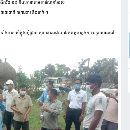
ំងឺកូវីដ ១៩ នឹងគោរពតាមការណែនាំរបស់
េចតេជោគី ៣ការពារ នឹង៣កុំ ។  
លរដ្ឋ ទាំងអស់នៅក្នុងឃុំជ្រាប់ សូមគោរពជូនពរ​ឯក​ឧត្តមស្នងការ ទទួលបាននៅ