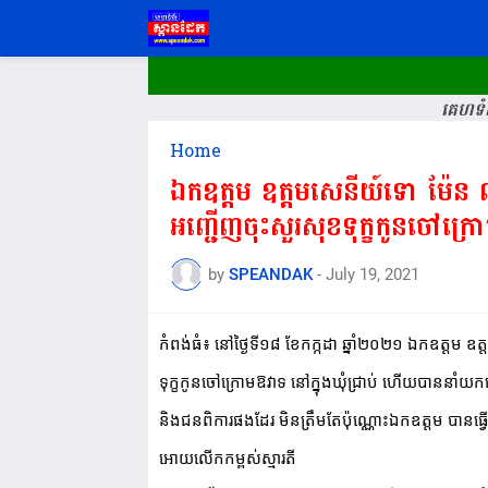
គេហទំព
Home
ឯកឧត្តម ឧត្តមសេនីយ៍ទោ ម៉ែន
អញ្ជើញចុះសួរសុខទុក្ខកូនចៅក្រោម
by
SPEANDAK
-
July 19, 2021
កំពង់ធំ៖ នៅថ្ងៃទី១៨ ខែកក្កដា ឆ្នាំ២០២១ ឯកឧត្តម 
ទុក្ខកូនចៅក្រោមឱវាទ នៅក្នុងឃុំជ្រាប់​ ហើយបាននាំយក
និងជនពិការផងដែរ មិនត្រឹមតែប៉ុណ្ណោះឯកឧត្តម បានធ្វើក
អោយលើកកម្ពស់ស្មារតី