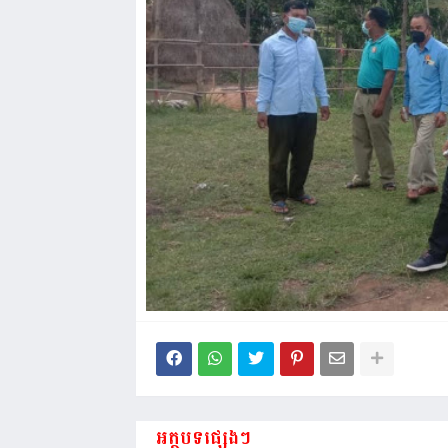
អត្ថបទផ្សេងៗ