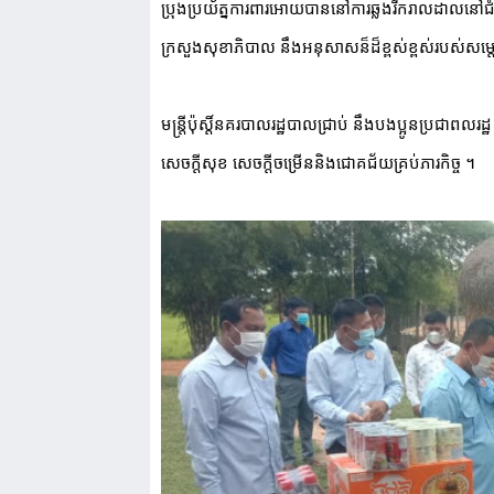
ប្រុងប្រយ័ត្នការពារអោយបាននៅការឆ្លងរីករាលដាលនៅជ
ក្រសួងសុខាភិបាល នឹងអនុសាសន៏ដ៏ខ្ពស់ខ្ពស់របស់សម្ត
មន្ត្រីប៉ុស្តិ៍នគរបាលរដ្ឋបាលជ្រាប់ នឹងបងប្អូនប្រជាព
សេចក្តីសុខ សេចក្តីចម្រើននិងជោគជ័យគ្រប់ភារ​កិច្ច ។