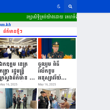
រក្សាសិទ្ធិគ្រប់យ៉ាងដោយ គេហទំព័រ ស្ពានដែក​ "WWW.SP
om.kh
ព័ត៌មានថ្មីៗ
ឯកឧត្តម នេត្រ
ចូលរួម ពិធី
ភក្ត្រា រដ្ឋមន្ត្រី
រំលឹកខួប
ក្រសួងព័ត៌មាន នៅ
អនុស្សាវរីយ៍
រសៀលថ្ងៃទី១៦ ខែ
លើកទី៨០ ថ្ងៃ
May 16, 2025
May 16, 2025
ឧសភា
កំណើតនគរបាល
ឆ្នាំ២០២៥នេះ
ជាតិកម្ពុជា “១៦
បានអញ្ជើញចុះធ្វើ
ឧសភា ១៩៤៥ ~