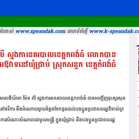
័រចាស់
www.speandak.com
គេហទំព័រថ្មី
www.k-speandak.c
 លី ស្នងការនគរបាលខេត្តកពង់ធំ លោកបាន
ឱវាទនៅឃុំជ្រាប់ ស្រុកសន្ទុក ខេត្តកំពង់ធំ
ឧត្តមសេនីយ៍ទោ ម៉ែន លី ស្នងការនគរបាលខេត្តកពង់ធំ បានអញ្ជើញចុះសួរសុខ
នៅថវិការ នឹងអំណោយ​​មួយ​ចំនួន​ចែក​ជូនដល់បងប្អូនប្រជាពលរដ្ឋទីទាល់ក្រ 
ារសំណេះសំណាលជាមួយមន្ត្រី ក្នុងឃុំជ្រាប់ នឹងបងប្អូនប្រជាពលរដ្ឋ 