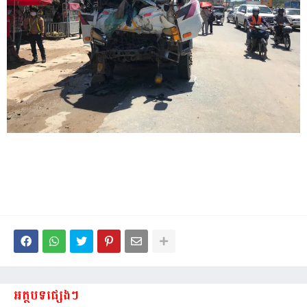
អត្ថបទផ្សេងៗ