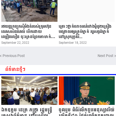
រថយន្តក្រឡុកស៊ីម៉ងត៍របស់ក្រុមហ៊ុន
គ្រោះថ្នាក់​ចរាចរណ៍​រវាង​ម៉ូតូ​២​គ្រឿង​
ណេសសិនណល់ បើកដោយ
បណ្តាល​ឲ្យ​ស្លាប់​ម្នាក់​ របួសធ្ងន់​ម្នាក់​
ល្បឿនលឿន ចុះស្ពានព្រែកតាមាក់
នៅ​ស្រុក​រុក្ខ​គិរី​...
ចាប់ហ្វ្រាំងមិនជាប់ បណ្ដាលអោយ
September 22, 2022
September 18, 2022
ក្រឡាប់ អូសមកបុកស្ត្រីម្នាក់កំពុង
អង្គុយនៅលើម៉ូតូស្លាប់ នៅនិងកន្លែង...
Previous Post
Next Post
ព័ត៌មានថ្មីៗ
ឯកឧត្តម នេត្រ ភក្ត្រា រដ្ឋមន្ត្រី
ចូលរួម ពិធីរំលឹកខួបអនុស្សាវរីយ៍
ក្រសួងព័ត៌មាន នៅរសៀល
លើកទី៨០ ថ្ងៃកំណើតនគរបាល