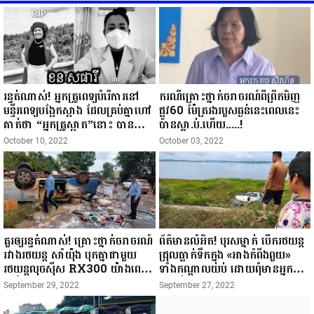
រន្ធត់ណាស់​! អ្នកគ្រូពេទ្យបំរេីការនៅ
ករណីគ្រោះថ្នាក់ចរាចរណ៍ពីព្រឹកមិញ
មន្ទីរពេទ្យបង្អែកស្អាង ដែលគ្រប់គ្នាហៅ
ផ្លូវ60 ម៉ែត្ររងរបួសធ្ងន់នេះពេលនេះ
គាត់ថា “អ្នកគ្រូស្អាត”នោះ បានស្លាប់
បានស្លា.ប់.ហើយ.....!
បាត់ភ្លាមៗ ខណៈពេលជិះម៉ូតូធំ
October 10, 2022
October 03, 2022
ZOOMER-X ត្រូវគ្រឿងចក្រ
អាបុលឈូសដីធុនធំ ប៉ះដៃចង្កូតដួ.ល
ចូលក្រោមកង់អាបុលកិ.នស្លា.ប់...
គួរឲ្យរន្ធត់ណាស់! គ្រោះថ្នាក់ចរាចរណ៍
ព័ត៌មានលំអិត! បុរសម្នាក់ បើករថយន្ត
រវាងរថយន្ត សាំយ៉ុង បុកគ្នាជាមួយ
ជ្រុលធ្លាក់ទឹកក្នុង «អាងកំពីងពួយ»
រថយន្តលុចសុីស RX300 យ៉ាងពេញ
ទាំងកណ្ដាលយប់ ដោយពុំមានអ្នកណា
ទំហឹង...
ម្នាក់ដឹង បណ្ដាលឲ្យស្លាប់ ក្នុងរថយន្ត
September 29, 2022
September 27, 2022
យ៉ាងអាណោចអធ័ម "...