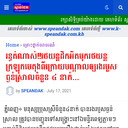
រក្សាសិទ្ធិគ្រប់យ៉ាងដោយ គេហទំព័រ
គេហទំព័រចាស់
www.speandak.com
គេហទំព័រថ្មី
www.k-
speandak.com.kh
Home
គ្រោះថ្នាក់ចរាចរណ៏
រន្ធត់ណាស់!!រថយន្តដឹកអិតបុករថយន្ត
ក្រឡុកបេតុងពីក្រោយបណ្ដាលឲ្យរងរបួស
ធ្ងន់ស្រាលចំនួន ៤ នាក់...
by
SPEANDAK
-
July 17, 2021
ភ្នំពេញ÷ មនុស្សប្រុសស្រីចំនួន៤នាក់ បានរងរបួសធ្ងន់
ស្រាល ត្រូវបានបញ្ជូនទៅសង្គ្រោះនៅឯ​មន្ទីរពេទ្យភ្លាមៗ