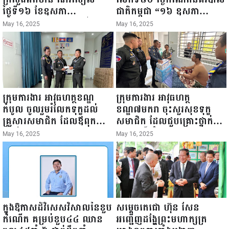
ថ្ងៃទី១៦ ខែឧសភា
ជាតិកម្ពុជា “១៦ ឧសភា
ឆ្នាំ២០២៥នេះ បានអញ្ជើញចុះ
១៩៤៥ ~ ១៦ ឧសភា
May 16, 2025
May 16, 2025
ធ្វើជំរឿនថ្នាក់ដឹកនាំមន្ត្រីរាជ
២០២៥”...
ការស៉ីវិល នៃក្រសួងព័ត៌មាន...
ក្រុមការងារ អាវុធហត្ថខណ្ឌ
ក្រុមការងារ អាវុធហត្ថ
កំបូល ចូលរួមរំលែកទុក្ខដល់
ខណ្ឌ៧មករា ចុះសួរសុខទុក្ខ
គ្រួសារសមាជិក ដែលឪពុកក្មេក
សមាជិក ដែលជួបគ្រោះថ្នាក់
របស់លោកទទួលមរណៈភាព!
ចរាចរណ៍ កំពុងសម្រាកព្យាបាល
May 16, 2025
May 16, 2025
នៅមន្ទីរពេទ្យ!
ក្នុងឱកាសដ៏វិសេសវិសាលនៃខួប
សម្តេចតេជោ ហ៊ុន សែន
កំណើត គម្រប់ខួប៤៤ ឈាន
អញ្ជើញដង្ហែព្រះមហាក្សត្រ