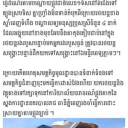
ធ្វើដំណើរតាមបណ្តោយផ្លូវជាតិលេខ១ទិសដៅពីជើង​ទៅ
ត្បូង​​ស្រប​​ទិស គ្នាហ្វ្រាំងមិនទាន់ក៍បុកពីក្រោយរថយន្តខាង
ស្តាំពេញទំហឹង បណ្ដាលឲ្យមនុស្ស​ប្រុសស្រីចំនួន ៤ នាក់
ដែលអង្គុយនៅខាងមុខអែបនឹងតាកុងគៀបជាប់នៅក្នុង
រថយន្តរងរបួសបន្ទាប់​មកអ្នករងរបួសធ្ងន់ ត្រូវបានរថយន្ត
សង្គ្រោះបន្ទាន់ដឹកយកទៅសង្គ្រោះនៅឯមន្ទីរពេទ្យភ្លាមៗ។
ក្រោយកើតហេតុសមត្ថកិច្ចមូលដ្ឋានបានទំនាក់ទំនងទៅ
សមត្ថកិច្ចជំនាញចុះមកធ្វើការវាស់វែងហើយ យករថយន្តនិង
វត្ថុតាងទៅរក្សាទុកនៅការិយាល័យចរាចរណ៍ផ្លូវគោកនៃ
ស្នងការដ្ឋាននគរបាលរាជ ធានីភ្នំពេញរងចាំធ្វើការដោះ
ស្រាយគ្នាតាមផ្លូវច្បាប់ ។