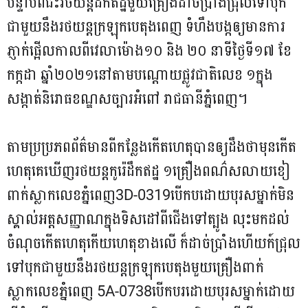
បន្ទាប់ពីជិះរថយន្ដដឹកឥដ្ឋមួយគ្រឿងដាច់ប្រាំងជ្រុលទៅបុក
ជាមួយនឹងរថយន្ត​ក្រឡុកបេតុងពេញ ទំហឹងបង្កឲ្យមានការ
ភ្ញាក់ផ្អើលកាលពីវេលាម៉ោង១០ និង ២០ នាទីថ្ងៃទី១៧ ខែ
កក្កដា ឆ្នាំ២០២១នៅតាមបណ្ដោយផ្លូវជាតិលេខ ១ក្នុង
សង្កាត់និរោធខណ្ឌសច្បារអំពៅ រាជធានីភ្នំពេញ។
តាមប្រប្រភពព័ត៌មានពីកន្លែងកើតហេតុបានឲ្យដឹងថាមុនកើត
ហេតុគេឃើញរថយន្តកូរ៉េដឹកឥដ្ឋ ១គ្រឿងពណ៌សលាយខៀ
ពាក់ស្លាកលេខភ្នំពេញ3D-0319បើកបដោយបុរសម្នាក់មិន
ស្គាល់​អត្ដសញ្ញាណក្នុងទិសដៅពីជើងទៅត្បូង លុះមកដល់
ចំណុចកើតហេតុកើយហេតុខាងលើ ក៏ដាច់​ប្រាំងហើយក៍ជ្រុល
ទៅបុកជាមួយនឹងរថយន្តក្រឡុកបេតុងមួយគ្រឿងពាក់
ស្លាកលេខភ្នំពេញ 5A-0738បើកបរដោយបុរសម្នាក់ដោយ