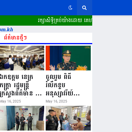
រក្សាសិទ្ធិគ្រប់យ៉ាងដោយ គេហទំព័រ ស្ពានដែក​ "
om.kh
ព័ត៌មានថ្មីៗ
ឯកឧត្តម នេត្រ
ចូលរួម ពិធី
ភក្ត្រា រដ្ឋមន្ត្រី
រំលឹកខួប
ក្រសួងព័ត៌មាន នៅ
អនុស្សាវរីយ៍
រសៀលថ្ងៃទី១៦ ខែ
លើកទី៨០ ថ្ងៃ
May 16, 2025
May 16, 2025
ឧសភា
កំណើតនគរបាល
ឆ្នាំ២០២៥នេះ
ជាតិកម្ពុជា “១៦
បានអញ្ជើញចុះធ្វើ
ឧសភា ១៩៤៥ ~