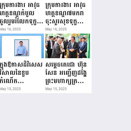
ជំរឿនថ្នាក់ដឹកនាំ
១៦ ឧសភា
ក្រុមការងារ អាវុធ
ក្រុមការងារ អាវុធ
មន្ត្រីរាជការស៉ីវិល
២០២៥”...
ហត្ថខណ្ឌកំបូល
ហត្ថខណ្ឌ៧មករា
នៃក្រសួងព័ត៌មាន...
ចូលរួមរំលែកទុក្ខ
ចុះសួរសុខទុក្ខ
ដល់គ្រួសារ
សមាជិក ដែលជួប
May 16, 2025
May 16, 2025
សមាជិក ដែល
គ្រោះថ្នាក់
ឪពុកក្មេករបស់
ចរាចរណ៍ កំពុង
លោកទទួលមរណៈ
សម្រាកព្យាបាល
ភាព!
នៅមន្ទីរពេទ្យ!
ក្នុងឱកាសដ៏វិសេស
សម្តេចតេជោ ហ៊ុន
វិសាលនៃខួប
សែន អញ្ជើញដង្ហែ
កំណើត
ព្រះមហាក្សត្រ
គម្រប់ខួប៤៤
យាងទតការតាំង
May 15, 2025
May 15, 2025
ឈានចូល៤៥ឆ្នាំ
បង្ហាញផលិតផល
🎉 ថ្នាក់ដឹកនាំ
កសិកម្ម កសិ
សមាជិក សមាជិកា
ឧស្សាហកម្ម និង
នៃក្រុមគ្រួសារ
សិប្បកម្ម ក្នុងព្រះ
កម្មវិធីអាជីវកម្ម
រាជពិធីច្រត់