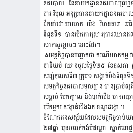
នគរបាល នៃនាយកដ្ឋាននគរបាលព្រហ្មទ
ជាវ វិបុល អនុប្រធាននាយកដ្ឋាននគរបាលព
ដឹកនាំដោយលោក ម៉េង វិមានតារា អធិការន
ទំពុនទី១ បានបើកការស្រាវជ្រាវឈានដល
សាកសួរភ្លាមៗ នោះដែរ។
សមត្ថកិច្ចបានបញ្ជាក់ថា ករណីឃាតកម្
នាទីយប់ ឈានចូលថ្ងៃទី២៥ ខែឧសភា ឆ្
សន្សំកុលសទី៣ ក្រុម១ សង្កាត់បឹងទំពុនទ
សមត្ថកិច្ចនគរបាលមូលដ្ឋាន បានប្រាប់
សម្លាប់ បែកក្បាល និងបាក់ជើង មានឈ្មោះ ម៉
បុរីកម្មករ សង្កាត់ជើងឯក ខណ្ឌដង្កោ ។
ចំណែកជនសង្ស័យ​ដែលសមត្ថកិច្ច​ចាប់ឃាត
២៧ឆ្នាំ មុខរបររត់កង់បីឥណ្ឌា ស្នាក់នៅផ