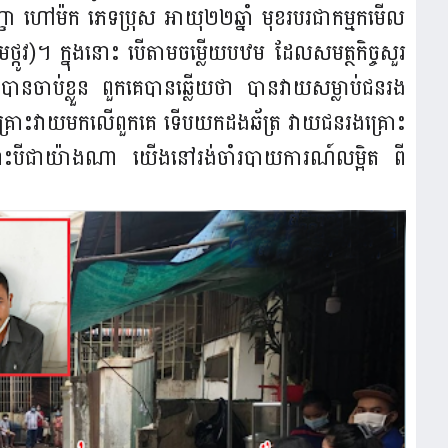
ញា ហៅម៉ក ភេទប្រុស អាយុ២២ឆ្នាំ មុខរបរជាកម្មក​មើល
មថ្កូវ)។ ក្នុងនោះ បើតាមចម្លើយបឋម ដែលសមត្ថ​កិច្ច​​​សួរ
​ចាប់​ខ្លួន ពួកគេបានឆ្លើយថា បានវាយសម្លាប់​ជនរង
្រោះ​វាយមកលើពួកគេ ទើបយកដងឆ័ត្រ វាយជន​រង​គ្រោះ
ទោះបីជាយ៉ាងណា យើងនៅរង់ចាំរបាយការណ៍លម្អិត ពី