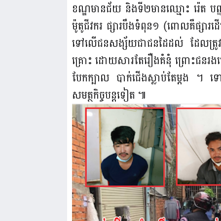
ខណ្ឌមានជ័យ និងទី២មាន​ឈ្មោះ រ៉េត បញ្
ម៉ូតូជីវករ ផ្សារបឹងទំពុន១ (ពោលគឺផ្សារដើ
ទៅលើជនសង្ស័យជាជនដៃដល់ ដែលត្រូវបាន
គ្រោះ ដោយសារតែរឿងគំនុំ ព្រោះជនរងគ
បែកក្បាល បាក់ជើងស្លាប់តែម្តង ។ 
សមត្ថកិច្ចបន្តទៀត ៕