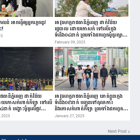
ន់ អាចធ្វើឲ្យអ្នកភ្លេចនូវ
អាវុធហត្ថរាជធានីភ្នំពេញ ដាក់វិន័យ
ះ!
រដ្ឋបាល ដោយកោសក់ ទៅលើក្មេង
ទំនើង០៤នាក់ ព្រមទាំងដកហូតម៉ូតូរក្សាទុក
25
០៣ខែ!
February 09, 2025
ជធានីភ្នំពេញ ដាក់វិន័យ
អាវុធហត្ថរាជធានីភ្នំពេញ ឃាត់ខ្លួនក្មេង
ដោយកោសក់ហាត់កីឡា ទៅលើ
ទំនើង០៩នាក់ បញ្ជូនទៅតុលាការ
៤នាក់ បង្ហោះម៉ូតូលើផ្លូវ
និងកោសក់ហាត់កីឡា ព្រមទាំងដកហូត
!
ម៉ូតូរក្សាទុក ០៣ខែ!
, 2025
January 27, 2025
Next Post