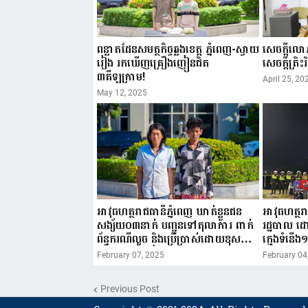
ពន្លាតដែនសមត្ថកិច្ចឆ្លងខេត្ត ភ្នំពេញ-ស្វាយ
សេចក្តីលោភល
រៀង រកឃើញគ្រឿងញៀនជិត
សេចក្តីត្រិះរិ
៣គីឡូក្រាម!
April 25, 20
May 12, 2025
អាវុធហត្ថរាជធានីភ្នំពេញ ឃាត់ខ្លួនជន
អាវុធហត្ថរា
សង្ស័យ០៣នាក់ បញ្ជូនទៅតុលាការ ពាក់
រដ្ឋបាល 
ព័ន្ធករណីលួច និងប្រើប្រាស់ដោយខុសច្បាប់
ក្មេងទំនើង១
នូវសារធាតុញៀន!
សាធារណៈ
February 07, 2025
February 04
Previous Post