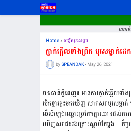
គេហទំព
Home
សន្តិសុខសង្គម
ភ្ញាក់ផ្អើលទាំងព្រឹក បុរសម្នាក់ដេ
by
SPEANDAK
-
May 26, 2021
រាជធានីភ្នំពេញ៖
មានការភ្ញាក់ផ្អើលទាំ
បើកទ្វារផ្ទះមកឃើញ សាកសពបុរសម្នាក់ ដេក
លឺសំឡេងឈ្លោះប្រកែកគ្នាឈានដល់ការប្
ឃើញសពជនរងគ្រោះស្លាប់តែម្តង ក៏ប្រញ