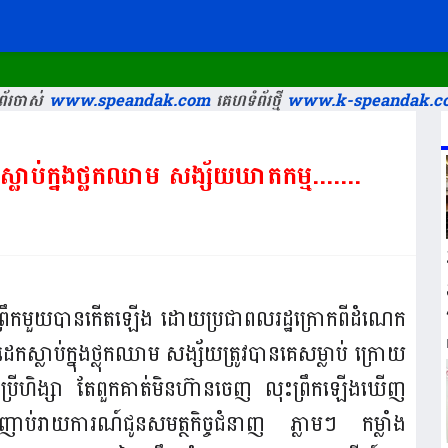
័រចាស់
www.speandak.com
គេហទំព័រថ្មី
www.k-speandak.c
កស្លាប់ក្នុងថ្លុកឈាម សង្ស័យឃាតកម្ម​.......
ងព្រឹកមួយបានកើតឡើង ដោយប្រជាពល​រដ្ឋក្រោក​ពីដំណេក
ស្លាប់ក្នុងថ្លុកឈាម សង្ស័យត្រូវបានគេ​សម្លាប់ ក្រោយ​
រើហិង្សា តែពួកគាត់មិនហ៊ានចេញ លុះ​ព្រឹក​ឡើង​ឃើញ
ាប់រាយការណ៍ជូនសមត្ថកិច្ចជំនាញ ភ្លាមៗ កម្លាំង​