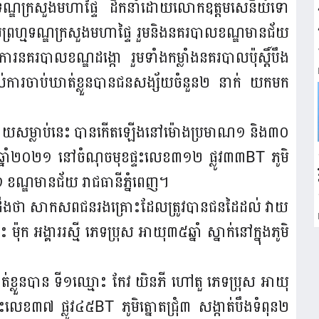
ណ្ឌក្រសួងមហាផ្ទៃ ដឹកនាំដោយលោក​ឧត្តមសេនីយ៍ទោ
្រហ្មទណ្ឌក្រសួងមហាផ្ទៃ រួមនិង​នគរបាលខណ្ឌមាន​ជ័យ
គរបាលខណ្ឌដង្កោ រួមទាំងកម្លាំងនគរបាល​ប៉ុស្តិ៍បឹង
់ការចាប់ឃាត់​ខ្លួនបាន​ជនសង្ស័យចំនួន២ នាក់ យកមក
ម វាយសម្លាប់នេះ បានកើតឡើងនៅម៉ោងប្រមាណ១ និង​៣០​
នាំ២០២១ នៅចំណុចមុខផ្ទះលេខ៣១២ ផ្លូវ៣៣BT ភូមិ
ី១ ខណ្ឌមានជ័យ រាជធានីភ្នំពេញ។
ឲ្យដឹងថា សាកសពជនរងគ្រោះដែលត្រូវបានជនដៃដល់ វាយ​
ុក អង្គាររស្មី ភេទប្រុស អាយុ៣៥ឆ្នាំ ស្នាក់នៅ​ក្នុងភូមិ
់ខ្លួនបាន ទី១ឈ្មោះ កែវ យិនភី ហៅតួ ភេទប្រុស អាយុ​
្ទះលេខ៣៧ ផ្លូវ៤៥BT ភូមិត្នោតជ្រុំ៣ សង្កាត់បឹងទំពុន២