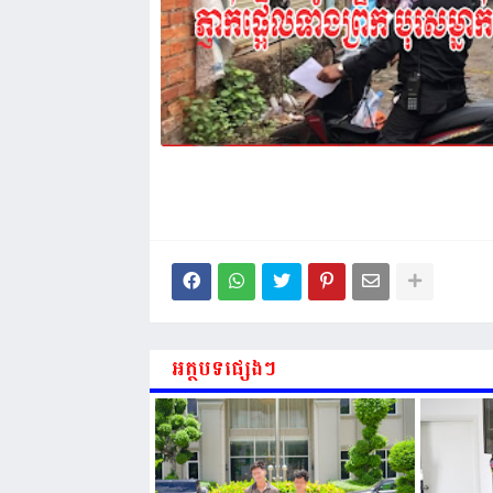
អត្ថបទផ្សេងៗ