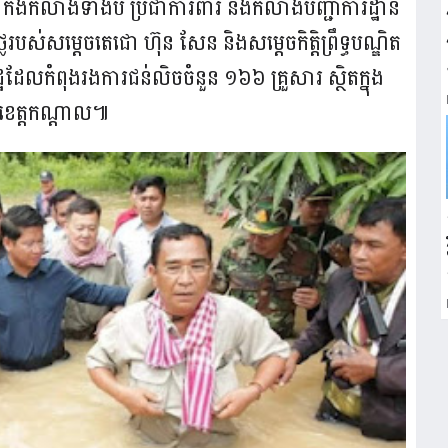
 កងកំលាំងទាំងបី ប្រជាការពារ និងកំលាំងបញ្ជាការដ្ឋាន
របស់សម្តេចតេជោ ហ៊ុន សែន និងសម្តេចកិត្តិព្រឹទ្ធបណ្ឌិត
្ឋដែលកំពុងរងការជន់លិចចំនួន ១៦៦ គ្រួសារ ស្ថិតក្នុង
 ខេត្តកណ្តាល៕