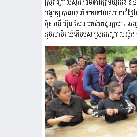
ស្រុកណ្តាលស្ទឹង ព្រមទាំងក្រុមយុវជន ខ៤
អង្គរក្ស បានបន្តនាំយកនៅអំណោយដ៏ថ្លៃថ្លៃ
ប៊ុន រ៉ានី ហ៊ុន សែន មកចែកជូនប្រជាពលរដ
ភូមិសាម៉រ ឃុំដើមឬស ស្រុកកណ្តាលស្ទឹង