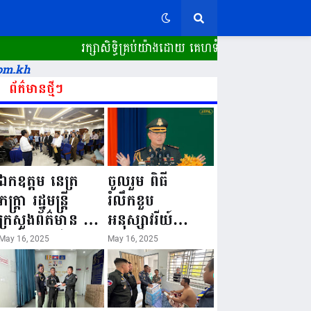
រក្សាសិទ្ធិគ្រប់យ៉ាងដោយ គេហទំព័រ ស្ពានដែក​ "WWW.SPEA
om.kh
ព័ត៌មានថ្មីៗ
ឯកឧត្តម នេត្រ
ចូលរួម ពិធី
ភក្ត្រា រដ្ឋមន្ត្រី
រំលឹកខួប
ក្រសួងព័ត៌មាន នៅ
អនុស្សាវរីយ៍
រសៀលថ្ងៃទី១៦ ខែ
លើកទី៨០ ថ្ងៃ
May 16, 2025
May 16, 2025
ឧសភា
កំណើតនគរបាល
ឆ្នាំ២០២៥នេះ
ជាតិកម្ពុជា “១៦
បានអញ្ជើញចុះធ្វើ
ឧសភា ១៩៤៥ ~