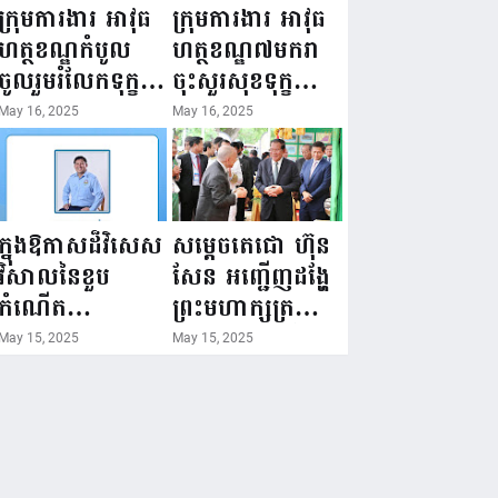
ជំរឿនថ្នាក់ដឹកនាំ
១៦ ឧសភា
ក្រុមការងារ អាវុធ
ក្រុមការងារ អាវុធ
មន្ត្រីរាជការស៉ីវិល
២០២៥”...
ហត្ថខណ្ឌកំបូល
ហត្ថខណ្ឌ៧មករា
នៃក្រសួងព័ត៌មាន...
ចូលរួមរំលែកទុក្ខ
ចុះសួរសុខទុក្ខ
ដល់គ្រួសារ
សមាជិក ដែលជួប
May 16, 2025
May 16, 2025
សមាជិក ដែល
គ្រោះថ្នាក់
ឪពុកក្មេករបស់
ចរាចរណ៍ កំពុង
លោកទទួលមរណៈ
សម្រាកព្យាបាល
ភាព!
នៅមន្ទីរពេទ្យ!
ក្នុងឱកាសដ៏វិសេស
សម្តេចតេជោ ហ៊ុន
វិសាលនៃខួប
សែន អញ្ជើញដង្ហែ
កំណើត
ព្រះមហាក្សត្រ
គម្រប់ខួប៤៤
យាងទតការតាំង
May 15, 2025
May 15, 2025
ឈានចូល៤៥ឆ្នាំ
បង្ហាញផលិតផល
🎉 ថ្នាក់ដឹកនាំ
កសិកម្ម កសិ
សមាជិក សមាជិកា
ឧស្សាហកម្ម និង
នៃក្រុមគ្រួសារ
សិប្បកម្ម ក្នុងព្រះ
កម្មវិធីអាជីវកម្ម
រាជពិធីច្រត់