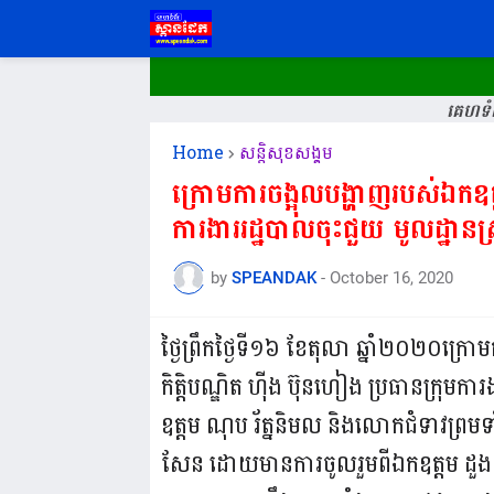
គេហទំព
Home
សន្តិសុខសង្គម
ក្រោមការចង្អុលបង្ហាញរបស់ឯកឧត្ត
ការងាររដ្ឋបាលចុះជួយ មូលដ្ឋាន
by
SPEANDAK
-
October 16, 2020
ថ្ងៃព្រឹកថ្ងៃទី១៦ ខែតុលា ឆ្នាំ២០២០ក្
កិត្តិបណ្ឌិត ហុីង ប៊ុនហៀង ប្រធានក្រុមក
ឧត្តម ណុប រ័ត្ននិមល និងលោកជំទាវព្រមទ
សែន ដោយមានការចូលរួមពីឯកឧត្តម ដួង ហេ