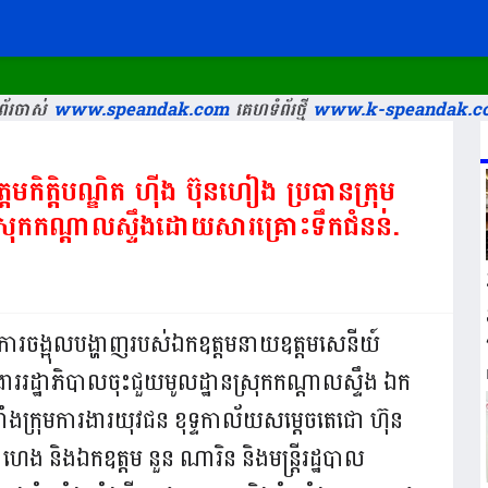
័រចាស់
www.speandak.com
គេហទំព័រថ្មី
www.k-speandak.c
មកិត្ដិបណ្ឌិត ហុីង ប៊ុនហៀង ប្រធានក្រុម
ស្រុកកណ្ដាលស្ទឹងដោយសារគ្រោះទឹកជំនន់.
រោមការចង្អុលបង្ហាញរបស់ឯកឧត្តមនាយឧត្តមសេនីយ៍
ារងាររដ្ឋាភិបាលចុះជួយមូលដ្ឋានស្រុកកណ្តាលស្ទឹង ឯក
ាំងក្រុមការងារយុវជន ខុទ្ទកាល័យសម្តេចតេជោ ហ៊ុន
ង និងឯកឧត្តម នួន ណារិន និងមន្រ្តីរដ្ឋបាល