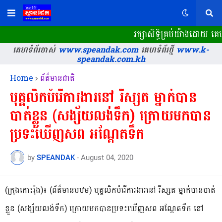
រក្សាសិទ្ធិគ្រប់យ៉ាងដោយ 
គេហទំព័រចាស់
www.speandak.com
គេហទំព័រថ្មី
www.k-
speandak.com.kh
Home
ព័ត៌មានជាតិ
បុគ្គលិកបំរើការងារនៅ រីស្សត ម្នាក់បាន
បាត់ខ្លួន (សង្ស័យលង់ទឹក) ក្រោយមកបាន
ប្រទះឃើញសព អណ្តែតទឹក
by
SPEANDAK
-
August 04, 2020
(ក្រុងកោះរ៉ុង)៖ (ព័ត៌មានបឋម) បុគ្គលិកបំរើការងារនៅ រីស្សត ម្នាក់បានបាត់
ខ្លួន (សង្ស័យលង់ទឹក) ក្រោយមកបានប្រទះឃើញសព អណ្តែតទឹក នៅ