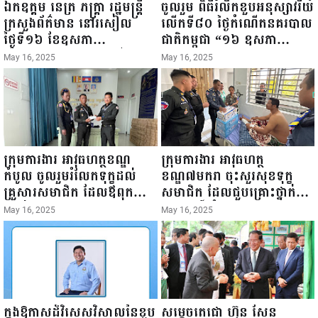
ឯកឧត្តម នេត្រ ភក្ត្រា រដ្ឋមន្ត្រី
ចូលរួម ពិធីរំលឹកខួបអនុស្សាវរីយ៍
ក្រសួងព័ត៌មាន នៅរសៀល
លើកទី៨០ ថ្ងៃកំណើតនគរបាល
ថ្ងៃទី១៦ ខែឧសភា
ជាតិកម្ពុជា “១៦ ឧសភា
ឆ្នាំ២០២៥នេះ បានអញ្ជើញចុះ
១៩៤៥ ~ ១៦ ឧសភា
May 16, 2025
May 16, 2025
ធ្វើជំរឿនថ្នាក់ដឹកនាំមន្ត្រីរាជ
២០២៥”...
ការស៉ីវិល នៃក្រសួងព័ត៌មាន...
ក្រុមការងារ អាវុធហត្ថខណ្ឌ
ក្រុមការងារ អាវុធហត្ថ
កំបូល ចូលរួមរំលែកទុក្ខដល់
ខណ្ឌ៧មករា ចុះសួរសុខទុក្ខ
គ្រួសារសមាជិក ដែលឪពុកក្មេក
សមាជិក ដែលជួបគ្រោះថ្នាក់
របស់លោកទទួលមរណៈភាព!
ចរាចរណ៍ កំពុងសម្រាកព្យាបាល
May 16, 2025
May 16, 2025
នៅមន្ទីរពេទ្យ!
ក្នុងឱកាសដ៏វិសេសវិសាលនៃខួប
សម្តេចតេជោ ហ៊ុន សែន