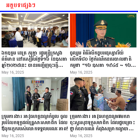
អត្ថបទផ្សេងៗ
ឯកឧត្តម នេត្រ ភក្ត្រា រដ្ឋមន្ត្រីក្រសួង
ចូលរួម ពិធីរំលឹកខួបអនុស្សាវរីយ៍
ព័ត៌មាន នៅរសៀលថ្ងៃទី១៦ ខែឧសភា
លើកទី៨០ ថ្ងៃកំណើតនគរបាលជាតិ
ឆ្នាំ២០២៥នេះ បានអញ្ជើញចុះធ្វើ
កម្ពុជា “១៦ ឧសភា ១៩៤៥ ~ ១៦
ជំរឿនថ្នាក់ដឹកនាំមន្ត្រីរាជការស៉ីវិល នៃ
ឧសភា ២០២៥”...
May 16, 2025
May 16, 2025
ក្រសួងព័ត៌មាន...
ក្រុមការងារ អាវុធហត្ថខណ្ឌកំបូល ចូល
ក្រុមការងារ អាវុធហត្ថខណ្ឌ៧មករា
រួមរំលែកទុក្ខដល់គ្រួសារសមាជិក ដែល
ចុះសួរសុខទុក្ខសមាជិក ដែលជួបគ្រោះ
ឪពុកក្មេករបស់លោកទទួលមរណៈភាព!
ថ្នាក់ចរាចរណ៍ កំពុងសម្រាកព្យាបាល
នៅមន្ទីរពេទ្យ!
May 16, 2025
May 16, 2025