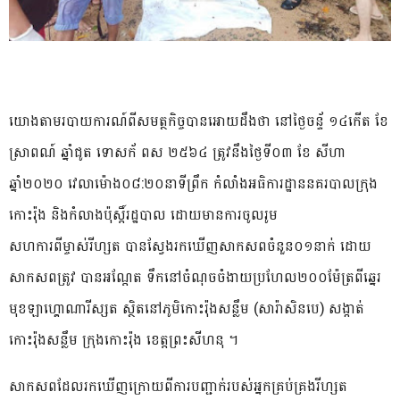
យោងតាមរបាយការណ៍ពីសមត្ថកិច្ចបានអោយដឹងថា នៅថ្ងៃចន្ទ័ ១៤កើត ខែ
ស្រាពណ៍ ឆ្នាំជូត ទេាសក័ ពស ២៥៦៤ ត្រូវនឹងថ្ងៃទី០៣ ខែ សីហា
ឆ្នាំ២០២០ វេលាម៉ោង០៨:២០នាទីព្រឹក កំលាំងអធិការដ្ឋាននគរបាលក្រុង
កោះរ៉ុង និងកំលាងប៉ុស្តិ៍រដ្ឋបាល ដោយមានការចូលរូម
សហការពីម្ចាស់រីហ្សត បានស្វែងរកឃេីញសាកសពចំនួន០១នាក់ ដោយ
សាកសពត្រូវ បានអណ្តែត ទឹកនៅចំណុចចំងាយប្រហែល២០០ម៉ែត្រពីឆ្នេរ
មុខឡាហ្គោណារីស្សត ស្ថិតនៅភូមិកោះរ៉ុងសន្លឹម (សារ៉ាសិនបេ) សង្កាត់
កោះរ៉ុងសន្លឹម ក្រុងកោះរ៉ុង ខេត្តព្រះសីហនុ ។
សាកសពដែលរកឃេីញក្រោយពីការបញ្ជាក់របស់អ្នកគ្រប់គ្រងរីហ្សត