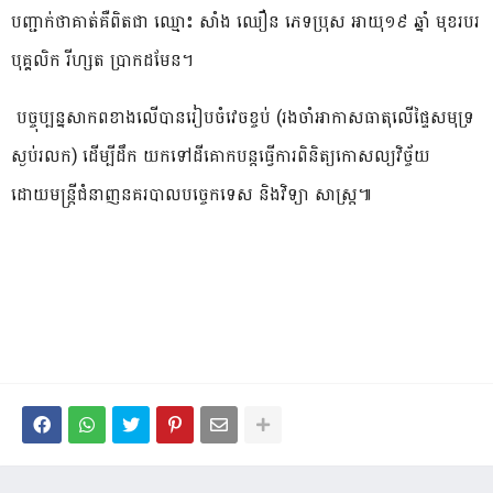
បញ្ជាក់ថាគាត់គឺពិតជា ឈ្មោះ សាំង ឈឿន ភេទប្រុស អាយុ១៩ ឆ្នាំ មុខរបរ
បុគ្គលិក រីហ្សត ប្រាកដមែន។
បច្ចុប្បន្នសាកពខាងលេីបានរៀបចំវេចខ្ចប់ (រងចាំអាកាសធាតុលើផ្ទៃសមុទ្រ
ស្ងប់រលក) ដេីម្បីដឹក យកទៅដីគោកបន្តធ្វេីការពិនិត្យកោសល្យវិច្ច័យ
ដោយមន្រ្តីជំនាញនគរបាលបច្ចេកទេស និងវិទ្យា សាស្រ្ត៕