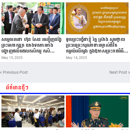
សម្តេចតេជោ ហ៊ុន សែន អញ្ជើញដង្ហែ
ទូលព្រះបង្គំជាខ្ញុំ រ័ត្ន ស្រ៊ាង សូមថ្វាយ
ព្រះមហាក្សត្រ យាងទតការតាំង
ព្រះពរព្រះករុណាជាអម្ចាស់ជីវិត
បង្ហាញផលិតផលកសិកម្ម កសិ
តម្កល់លើត្បូង ក្នុងឱកាសព្រះរាជពិធី
ឧស្សាហកម្ម និងសិប្បកម្ម ក្នុងព្រះរាជ
ចម្រើនព្រះជន្ម គម្រប់ខួប៧២ យាងចូល
May 15, 2025
May 14, 2025
ពិធីច្រត់ព្រះនង្គ័ល...
៧៣ព្រះវស្សា..
Previous Post
Next Post
ព័ត៌មានថ្មីៗ