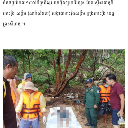
ចំនុចប្រហែល១៥០ម៉ែត្រពីឆ្នេរ មុខម៉ូនឡាយរីហ្សត ដែលស្ថិតនៅភូមិ
កោះរ៉ុង សន្លឹម (សារ៉ាសិនបេ) សង្កាត់កោះរ៉ុងសន្លឹម ក្រុងកោះរ៉ុង ខេត្ត
ព្រះសីហនុ ។