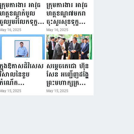
ជំរឿនថ្នាក់ដឹកនាំ
១៦ ឧសភា
ក្រុមការងារ អាវុធ
ក្រុមការងារ អាវុធ
មន្ត្រីរាជការស៉ីវិល
២០២៥”...
ហត្ថខណ្ឌកំបូល
ហត្ថខណ្ឌ៧មករា
នៃក្រសួងព័ត៌មាន...
ចូលរួមរំលែកទុក្ខ
ចុះសួរសុខទុក្ខ
ដល់គ្រួសារ
សមាជិក ដែលជួប
May 16, 2025
May 16, 2025
សមាជិក ដែល
គ្រោះថ្នាក់
ឪពុកក្មេករបស់
ចរាចរណ៍ កំពុង
លោកទទួលមរណៈ
សម្រាកព្យាបាល
ភាព!
នៅមន្ទីរពេទ្យ!
ក្នុងឱកាសដ៏វិសេស
សម្តេចតេជោ ហ៊ុន
វិសាលនៃខួប
សែន អញ្ជើញដង្ហែ
កំណើត
ព្រះមហាក្សត្រ
គម្រប់ខួប៤៤
យាងទតការតាំង
May 15, 2025
May 15, 2025
ឈានចូល៤៥ឆ្នាំ
បង្ហាញផលិតផល
🎉 ថ្នាក់ដឹកនាំ
កសិកម្ម កសិ
សមាជិក សមាជិកា
ឧស្សាហកម្ម និង
នៃក្រុមគ្រួសារ
សិប្បកម្ម ក្នុងព្រះ
កម្មវិធីអាជីវកម្ម
រាជពិធីច្រត់