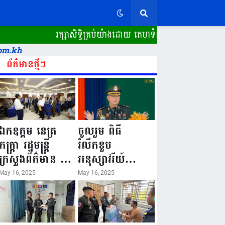
រក្សាសិទ្ធិគ្រប់យ៉ាងដោយ គេហទំព័រ ស្ពានដែក​ "WWW.SPEAN
om.kh
ព័ត៌មានថ្មីៗ
ឯកឧត្តម នេត្រ
ចូលរួម ពិធី
ភក្ត្រា រដ្ឋមន្ត្រី
រំលឹកខួប
ក្រសួងព័ត៌មាន នៅ
អនុស្សាវរីយ៍
រសៀលថ្ងៃទី១៦ ខែ
លើកទី៨០ ថ្ងៃ
May 16, 2025
May 16, 2025
ឧសភា
កំណើតនគរបាល
ឆ្នាំ២០២៥នេះ
ជាតិកម្ពុជា “១៦
បានអញ្ជើញចុះធ្វើ
ឧសភា ១៩៤៥ ~