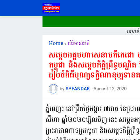
គេហទំព
Home
ព័ត៌មានជាតិ
សម្តេចអគ្គមហាសេនាបតីតេជោ ហ៊
កម្ពុជា និងសម្តេចកិត្តិព្រឹទ្ធបណ្ឌ
រៀបចំពិធីបុណ្យទក្ខិណានុប្បទានគ
by
SPEANDAK
-
August 12, 2020
ភ្នំពេញ៖ នៅព្រឹកថ្ងៃអង្គារ ៧រោច ខែស្រ
សីហា ឆ្នាំ២០២០ម្សិលមិញ នេះ សម្តេចអគ្
ព្រះរាជាណាចក្រកម្ពុជា និងសម្តេចកិត្តិព្រឹទ