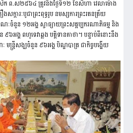
ទោស័ក ព.ស២៥៦៤ ត្រូវនឹងថ្ងៃទី១២ ខែសីហា វេលាម៉ោង
ងសក្ការៈបូជាព្រះពុទ្ធរូប នមស្សការព្រះរតនត្រ័យ
ៈចំនួន ១២អង្គ ស្វាធ្យាយព្រះសត្តប្បករណាភិធម្ម និង
ួន ៩៦អង្គ ពហូទេវាឆ្លង បត្តិទានគាថា។ បន្ទាប់ពីនោះនឹង
ន្ត្រីសង្ឃចំនួន ៩៦អង្គ បិណ្ឌបាត្រ ជាកិច្ចបង្ហើយ