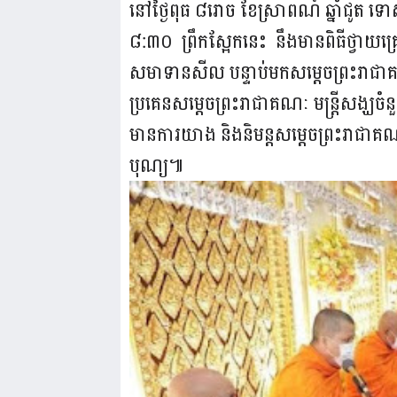
នៅថ្ងៃពុធ ៨រោច ខែស្រាពណ៍ ឆ្នាំជូត 
៨:៣០ ព្រឹកស្អែកនេះ នឹងមានពិធីថ្វាយគ្រឿ
សមាទានសីល បន្ទាប់មកសម្តេចព្រះរាជាគណ
ប្រគេនសម្តេចព្រះរាជាគណៈ មន្ត្រីសង្ឃចំន
មានការយាង និងនិមន្តសម្តេចព្រះរាជាគណៈ ម
បុណ្យ៕