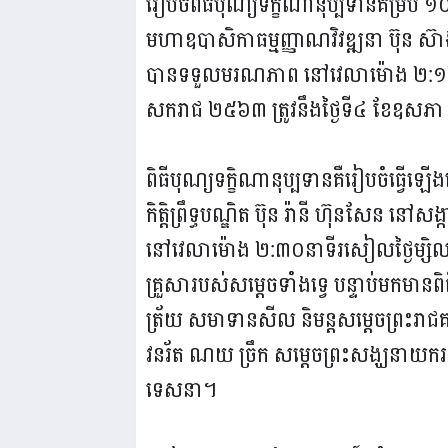
រៀបចំពិធីបុណ្យទក្ខិណានុប្បទានគម្រប់ ១០០
មហាឧបាសិកាធម្មញ្ញាណវិវឌ្ឍនា ប៊ុន ស៊ា
បានទទួលមរណភាព នៅវេលាម៉ោង ២:១២នាទីទ
សករាជ ២៥៦៣ ត្រូវនឹងថ្ងៃទី៤ ខែឧសភា ឆ
ពិធីបុណ្យទក្ខិណានុប្បទានគឺរៀបចំធ្វើ
កិត្តិព្រឹទ្ធបណ្ឌិត ប៊ុន រ៉ានី ហ៊ុនសែន ន
នៅវេលាម៉ោង ២:៣០នាទីរសៀលថ្ងៃម្សិលមិញន
គ្រួសារបស់សម្តេចទាំងទ្វេ បន្ទាប់មកមានពិ
ត្រ័យ សមាទានសីល និមន្តសម្តេចព្រះរាជគណៈ
វនរ័ត ណយ ច្រឹក សម្តេចព្រះសង្ឃនាយករងទ
ទេសនា។