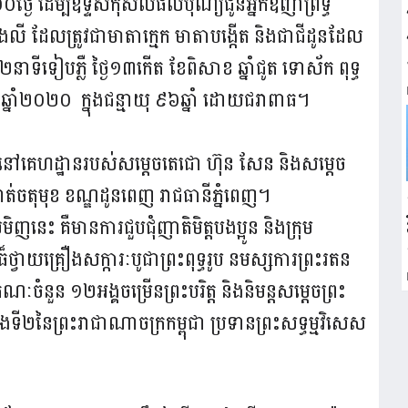
ថ្ងៃ ដើម្បីឧទ្ទិសកុសលផលបុណ្យ​ជូនអ្នកឧញ៉ាព្រឹទ្ធ
ងលី ដែលត្រូវជាមាតាក្មេក មាតាបង្កើត និងជាជីដូនដែល
ៀបភ្លឺ ថ្ងៃ១៣កើត ខែពិសាខ ឆ្នាំជូត ទោស័ក ពុទ្ធ
្នាំ២០២០ ក្នុងជន្មាយុ ៩៦ឆ្នាំ ដោយជរាពាធ។
ឡើងនៅគេហដ្ឋានរបស់សម្តេចតេជោ ហ៊ុន សែន និងសម្តេច
ៅសង្កាត់ចតុមុខ ខណ្ឌដូនពេញ រាជធានីភ្នំពេញ។
េះ គឺមានការជួបជុំញាតិមិត្តបងប្អូន និងក្រុម
ធ៏ថ្វាយគ្រឿងសក្ការៈបូជាព្រះពុទ្ធរូប នមស្សការព្រះរតន
ចំនួន ១២អង្គចម្រើនព្រះបរិត្ត និងនិមន្តសម្តេចព្រះ
ី២នៃព្រះរាជាណាចក្រកម្ពុជា ប្រទានព្រះសទ្ធម្មវិសេស