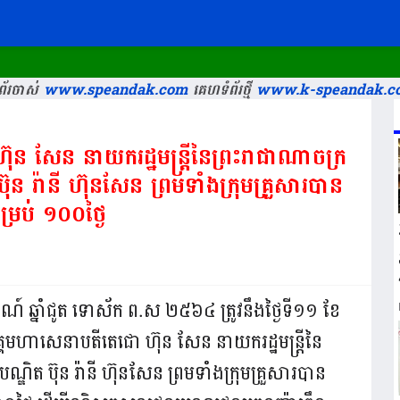
័រចាស់
www.speandak.com
គេហទំព័រថ្មី
www.k-speandak.c
ុន សែន នាយករដ្ឋមន្ត្រីនៃព្រះរាជាណាចក្រ
ិត ប៊ុន រ៉ានី ហ៊ុនសែន ព្រមទាំងក្រុមគ្រួសារបាន
ម្រប់ ១០០ថ្ងៃ
ាពណ៍ ឆ្នាំជូត ទោស័ក ព.ស ២៥៦៤ ត្រូវនឹងថ្ងៃទី១១ ខែ
គមហាសេនាបតីតេជោ ហ៊ុន សែន នាយករដ្ឋមន្ត្រីនៃ​
្ធបណ្ឌិត ប៊ុន រ៉ានី ហ៊ុនសែន ព្រមទាំងក្រុម​គ្រួសារបាន