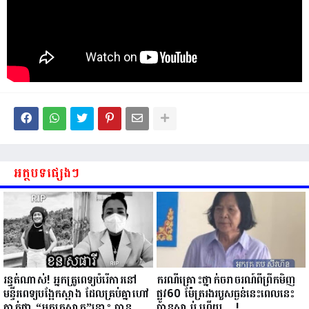
អត្ថបទផ្សេងៗ
រន្ធត់ណាស់​! អ្នកគ្រូពេទ្យបំរេីការនៅ
ករណីគ្រោះថ្នាក់ចរាចរណ៍ពីព្រឹកមិញ
មន្ទីរពេទ្យបង្អែកស្អាង ដែលគ្រប់គ្នាហៅ
ផ្លូវ60 ម៉ែត្ររងរបួសធ្ងន់នេះពេលនេះ
គាត់ថា “អ្នកគ្រូស្អាត”នោះ បានស្លាប់
បានស្លា.ប់.ហើយ.....!