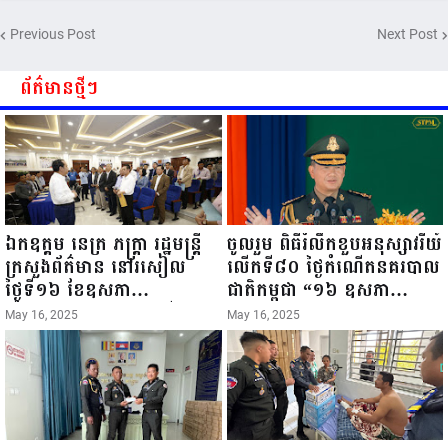
ក្រឡាប់ អូសមកបុកស្ត្រីម្នាក់កំពុង
អង្គុយនៅលើម៉ូតូស្លាប់ នៅនិងកន្លែង...
Previous Post
Next Post
ព័ត៌មានថ្មីៗ
ឯកឧត្តម នេត្រ ភក្ត្រា រដ្ឋមន្ត្រី
ចូលរួម ពិធីរំលឹកខួបអនុស្សាវរីយ៍
ក្រសួងព័ត៌មាន នៅរសៀល
លើកទី៨០ ថ្ងៃកំណើតនគរបាល
ថ្ងៃទី១៦ ខែឧសភា
ជាតិកម្ពុជា “១៦ ឧសភា
ឆ្នាំ២០២៥នេះ បានអញ្ជើញចុះ
១៩៤៥ ~ ១៦ ឧសភា
May 16, 2025
May 16, 2025
ធ្វើជំរឿនថ្នាក់ដឹកនាំមន្ត្រីរាជ
២០២៥”...
ការស៉ីវិល នៃក្រសួងព័ត៌មាន...