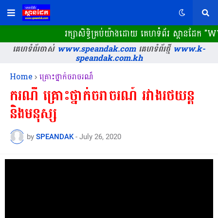
រក្សាសិទ្ធិគ្រប់យ៉ាងដោយ គេហទំព័រ ស្ពានដែក
គេហទំព័រចាស់
www.speandak.com
គេហទំព័រថ្មី
www.k-
speandak.com.kh
Home
គ្រោះថ្នាក់ចរាចរណ៏
ករណី គ្រោះថ្នាក់ចរាចរណ៍ រវាងរថយន្ត
និងមនុស្ស
by
SPEANDAK
-
July 26, 2020