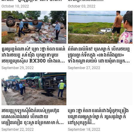
បាត់ភ្លាមៗ ខណៈពេលជិះម៉ូតូធំ
October 10, 2022
October 03, 2022
ZOOMER-X ត្រូវគ្រឿងចក្រ
អាបុលឈូសដីធុនធំ ប៉ះដៃចង្កូតដួ.ល
ចូលក្រោមកង់អាបុលកិ.នស្លា.ប់...
គួរឲ្យរន្ធត់ណាស់! គ្រោះថ្នាក់ចរាចរណ៍
ព័ត៌មានលំអិត! បុរសម្នាក់ បើករថយន្ត
រវាងរថយន្ត សាំយ៉ុង បុកគ្នាជាមួយ
ជ្រុលធ្លាក់ទឹកក្នុង «អាងកំពីងពួយ»
រថយន្តលុចសុីស RX300 យ៉ាងពេញ
ទាំងកណ្ដាលយប់ ដោយពុំមានអ្នកណា
ទំហឹង...
ម្នាក់ដឹង បណ្ដាលឲ្យស្លាប់ ក្នុងរថយន្ត
September 29, 2022
September 27, 2022
យ៉ាងអាណោចអធ័ម "...
រថយន្តក្រឡុកស៊ីម៉ងត៍របស់ក្រុមហ៊ុន
គ្រោះថ្នាក់​ចរាចរណ៍​រវាង​ម៉ូតូ​២​គ្រឿង​
ណេសសិនណល់ បើកដោយ
បណ្តាល​ឲ្យ​ស្លាប់​ម្នាក់​ របួសធ្ងន់​ម្នាក់​
ល្បឿនលឿន ចុះស្ពានព្រែកតាមាក់
នៅ​ស្រុក​រុក្ខ​គិរី​...
ចាប់ហ្វ្រាំងមិនជាប់ បណ្ដាលអោយ
September 22, 2022
September 18, 2022